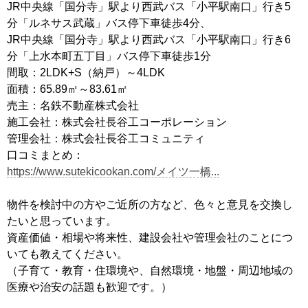
JR中央線「国分寺」駅より西武バス「小平駅南口」行き5
分「ルネサス武蔵」バス停下車徒歩4分、
JR中央線「国分寺」駅より西武バス「小平駅南口」行き6
分「上水本町五丁目」バス停下車徒歩1分
間取：2LDK+S（納戸）～4LDK
面積：65.89㎡～83.61㎡
売主：名鉄不動産株式会社
施工会社：株式会社長谷工コーポレーション
管理会社：株式会社長谷工コミュニティ
口コミまとめ：
https://www.sutekicookan.com/メイツ一橋...
物件を検討中の方やご近所の方など、色々と意見を交換し
たいと思っています。
資産価値・相場や将来性、建設会社や管理会社のことにつ
いても教えてください。
（子育て・教育・住環境や、自然環境・地盤・周辺地域の
医療や治安の話題も歓迎です。）