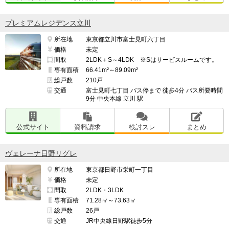
上記の中からマンションを選んだ理由

━━━━━━━━━━━━━━━━━━━

プレミアムレジデンス立川
買い物に便利で管理費など捨てる金が他のマンションに
所在地
東京都立川市富士見町六丁目
比べて少ない。

価格
未定
間取
2LDK＋S～4LDK ※Sはサービスルームです。
専有面積
66.41m²～89.09m²
総戸数
210戸
（※管理担当より）

交通
富士見町七丁目 バス停まで 徒歩4分 バス所要時間
当コーナーでは、入居者・契約者の方からのクチコミを
9分 中央本線 立川 駅
募集しています。

公式サイト
資料請求
検討スレ
まとめ
https://e-ma.co/q2FKk
ヴェレーナ日野リグレ
所在地
東京都日野市栄町一丁目
価格
未定
間取
2LDK・3LDK
専有面積
71.28㎡～73.63㎡
総戸数
26戸
交通
JR中央線日野駅徒歩5分