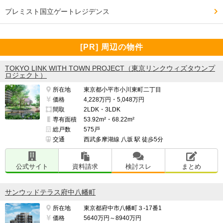
━━━━━━━━━━━━━━━━━━━

プレミスト国立ゲートレジデンス
一橋学園駅まで一本道で徒歩10分

国分寺駅までもバスや自転車で6.7分

[PR] 周辺の物件
国分寺駅は中央特快が止まるので新宿まで約20分、東京
TOKYO LINK WITH TOWN PROJECT（東京リンクウィズタウンプ
ロジェクト）
駅までも約30分で行けて便利。

所在地
東京都小平市小川東町二丁目
価格
4,228万円・5,048万円
間取
2LDK・3LDK
駅近がいい人には少し遠いかも

専有面積
53.92m²・68.22m²
総戸数
575戸
交通
西武多摩湖線 八坂 駅 徒歩5分
━━━━━━━━━━━━━━━━━━━

治安・安全の面で良い点、残念な点

公式サイト
資料請求
検討スレ
まとめ
━━━━━━━━━━━━━━━━━━━

マンションや住宅が多いので人目につきやすい。

サンウッドテラス府中八幡町
所在地
東京都府中市八幡町３-17番1
夜も静かで不審者とか見たことないです。

価格
5640万円～8940万円