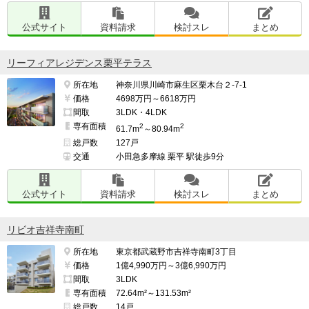
公式サイト
資料請求
検討スレ
まとめ
リーフィアレジデンス栗平テラス
所在地
神奈川県川崎市麻生区栗木台２-7-1
価格
4698万円～6618万円
間取
3LDK・4LDK
専有面積
2
2
61.7m
～80.94m
総戸数
127戸
交通
小田急多摩線 栗平 駅徒歩9分
公式サイト
資料請求
検討スレ
まとめ
リビオ吉祥寺南町
所在地
東京都武蔵野市吉祥寺南町3丁目
価格
1億4,990万円～3億6,990万円
間取
3LDK
専有面積
72.64m²～131.53m²
総戸数
14戸