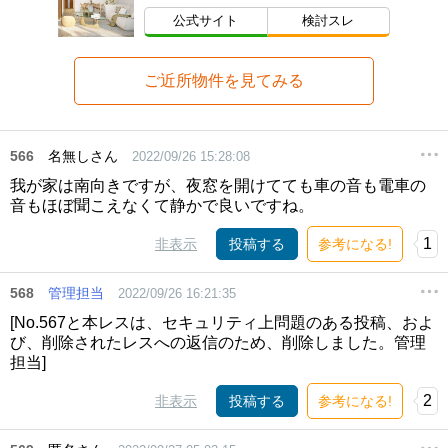
公式サイト
検討スレ
ご近所物件を見てみる
566
名無しさん
2022/09/26 15:28:08
我が家は南向きですが、夜窓を開けてても車の音も電車の
音もほぼ聞こえなくて静かで良いですね。
1
非表示
投稿する
参考になる!
568
管理担当
2022/09/26 16:21:35
[No.567と本レスは、セキュリティ上問題のある投稿、およ
び、削除されたレスへの返信のため、削除しました。管理
担当]
2
非表示
投稿する
参考になる!