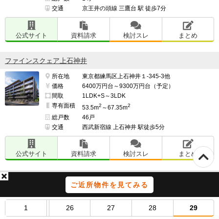
交通
京王井の頭線 三鷹台 駅 徒歩7分
公式サイト
資料請求
検討スレ
まとめ
ファインスクェア上石神井
所在地
東京都練馬区上石神井１-345-3他
価格
6400万円台～9300万円台（予定）
間取
1LDK+S～3LDK
専有面積
2
2
53.5m
～67.35m
総戸数
46戸
交通
西武新宿線 上石神井 駅徒歩5分
公式サイト
資料請求
検討スレ
まとめ
ANESIA THE CENTRAL（アネシア ザ・セントラル）
ご近所物件を見てみる
所在地
東京都昭島市もくせいの杜２-50-3
価格
5660万円～6980万円
1
26
27
28
29
間取
3LDK