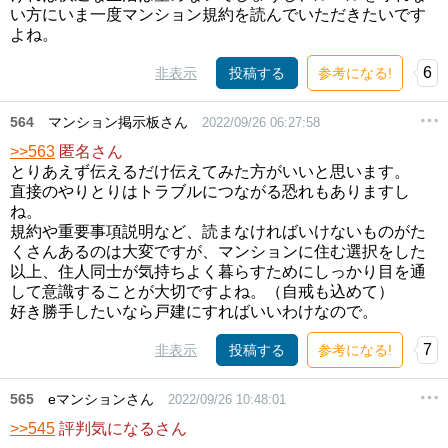
い方にいま一度マンション規約を読んでいただきたいです
よね。
6
非表示
投稿する
参考になる!
564
マンション掲示板さん
2022/09/26 06:27:58
>>563
匿名さん
とりあえず伝えるだけ伝えてみた方がいいと思います。
直接のやりとりはトラブルにつながる恐れもありますし
ね。
規約や重要事項説明など、読まなければいけないものがた
くさんあるのは大変ですが、マンションに住む選択をした
以上、住人同士が気持ちよく暮らすためにしっかり目を通
して意識することが大切ですよね。（自戒も込めて）
好き勝手したいなら戸建にすればいいわけなので。
7
非表示
投稿する
参考になる!
565
eマンションさん
2022/09/26 10:48:01
>>545
評判気になるさん