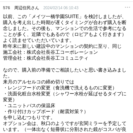
576
周辺住民さん
2024/02/14 06:10:43
以前、この「メイツ一橋学園SUITE」を検討しましたが、
購入を考え出した時期が遅くタイミングが合わず購入を断
念しました。その後も、マンションでの生活で参考になる
ことが多く、近隣でもあるので（ロピアもよく行きます）
よく読ませていただいています。
昨年末に新しい建設中のマンションの契約に至り、同じ
施工会社：株式会社長谷工コーポレーション
管理会社：株式会社長谷工コミュニティ
なので、購入前の準備でご相談したいと思い書き込みまし
た。
来月のアルセルコの締め切りでは
・レンジフードの変更（食洗機で洗えるものに変更）
・洗面化粧台水栓変更（シャワー水栓が延ばせるタイプに
変更）
・ユニットバスの保温床
・作り付けカップボード（耐震対策？）
を申し込むつもりです。
オプション会は、秋口のようですが玄関ミラーを予定して
います。（一体出なく短冊状に分割された鏡がコスパが良