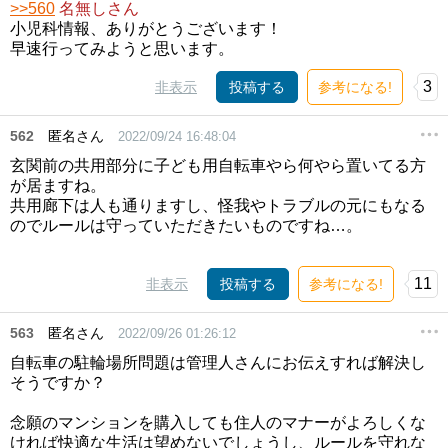
>>560
名無しさん
小児科情報、ありがとうございます！
早速行ってみようと思います。
3
非表示
投稿する
参考になる!
562
匿名さん
2022/09/24 16:48:04
玄関前の共用部分に子ども用自転車やら何やら置いてる方
が居ますね。
共用廊下は人も通りますし、怪我やトラブルの元にもなる
のでルールは守っていただきたいものですね…。
11
非表示
投稿する
参考になる!
563
匿名さん
2022/09/26 01:26:12
自転車の駐輪場所問題は管理人さんにお伝えすれば解決し
そうですか？
念願のマンションを購入しても住人のマナーがよろしくな
ければ快適な生活は望めないでしょうし、ルールを守れな