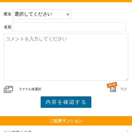
車寄せに屋根が欲しかった

匿名
━━━━━━━━━━━━━━━━━━━

名前
周辺環境について良い点、残念な点

━━━━━━━━━━━━━━━━━━━

隣にアクロスプラザがあり、スーパー、ドラッグスト
ア、100均などがあり日用品の買い物はほぼ全て揃う。

歯医者や子供の習い事なども何個か入っている。

アクロスプラザの隣にはKONAMIスポーツクラブもある
ファイル未選択
ので子供の習い事も近場で済みそう。

下げ
5分程歩けば大きな24時まで開いてるサミットとコーナ
ンがあるので遅くでも買いに行ける。

ご近所マンション
一橋学園駅の方は行けば買い物も飲食店もいっぱいあ