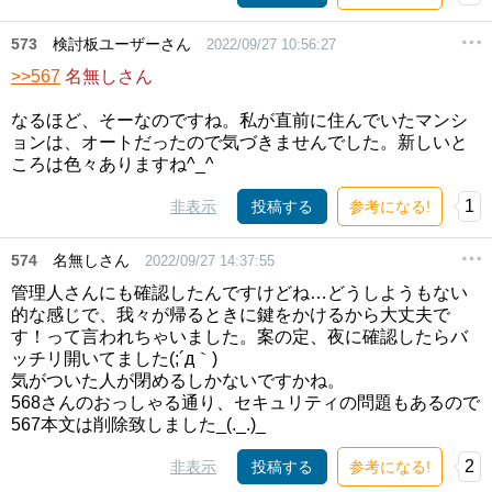
573
検討板ユーザーさん
2022/09/27 10:56:27
>>567
名無しさん
なるほど、そーなのですね。私が直前に住んでいたマンシ
ョンは、オートだったので気づきませんでした。新しいと
ころは色々ありますね^_^
1
非表示
投稿する
参考になる!
574
名無しさん
2022/09/27 14:37:55
管理人さんにも確認したんですけどね…どうしようもない
的な感じで、我々が帰るときに鍵をかけるから大丈夫で
す！って言われちゃいました。案の定、夜に確認したらバ
ッチリ開いてました(;´д｀)
気がついた人が閉めるしかないですかね。
568さんのおっしゃる通り、セキュリティの問題もあるので
567本文は削除致しました_(._.)_
2
非表示
投稿する
参考になる!