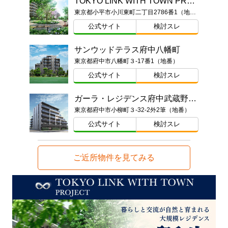
TOKYO LINK WITH TOWN PROJECT（東京リンクウィズタウンプロジェクト）
東京都小平市小川東町二丁目2786番1（地番）
公式サイト
検討スレ
サンウッドテラス府中八幡町
東京都府中市八幡町３-17番1（地番）
公式サイト
検討スレ
ガーラ・レジデンス府中武蔵野台デュアル
東京都府中市小柳町３-32-2外2筆（地番）
公式サイト
検討スレ
ご近所物件を見てみる