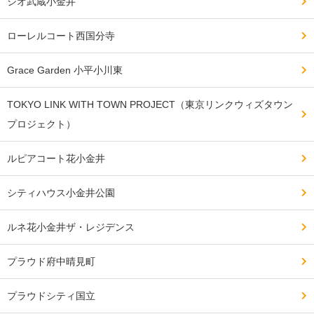
ジオ武蔵小金井
る。

ローレルコート西国分寺
小学校までは一本道でわかりやすく安心。

Grace Garden 小平小川東
中学校も近い。

TOKYO LINK WITH TOWN PROJECT（東京リンクウィズタウン
幼稚園は目の前にあり、他の幼稚園に通うとしても周り
プロジェクト）
にマンションが多いので色んな幼稚園のバスが来てい
る。

ルピアコート花小金井
公園がいっぱいある。

シティハウス小金井公園
ルネ花小金井ザ・レジデンス
保育園は人気で入りにくいかも？

プラウド府中晴見町
━━━━━━━━━━━━━━━━━━━

プラウドシティ国立
交通・アクセスで良い点、残念な点
