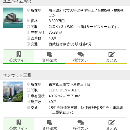
ユニハイム所沢
━━━━━━━━━━━━━━━━━━━

所在地
埼玉県所沢市大字北秋津字上ノ台805番・806番
このマンションの最も残念な点

ほか
━━━━━━━━━━━━━━━━━━━

価格
8,890万円
駅近がいい人には向いてません。

間取
2LDK＋S＋WIC ※Sはサービスルームです。
専有面積
75.88m²
総戸数
40戸
交通
西武新宿線 所沢 駅 徒歩8分
━━━━━━━━━━━━━━━━━━━

並行して検討したマンション名

公式サイト
資料請求
検討スレ
まとめ
━━━━━━━━━━━━━━━━━━━

シティハウス小金井公園

サンウッド三鷹
検討スレ：
https://www.e-mansion.co.jp/bbs/th...
住民スレ：
https://www.e-mansion.co.jp/bbs/th...
所在地
東京都三鷹市下連雀三丁目
間取
1LDK+DEN～3LDK
専有面積
40.07m2～75.71m2
上石神井公園

総戸数
40戸
交通
JR中央線快速三鷹」駅徒歩7分|JR中央・総武線
「三鷹駅徒歩7分
豊田

━━━━━━━━━━━━━━━━━━━

公式サイト
資料請求
検討スレ
まとめ