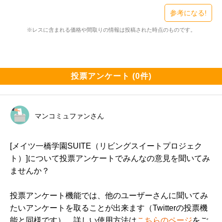
メイツ一橋学園SUITE（新築・3LDK・4900万円台）

検討スレ：
https://www.e-mansion.co.jp/bbs/th...
参考になる!
住民スレ：
https://www.e-mansion.co.jp/bbs/th...
※レスに含まれる価格や間取りの情報は投稿された時点のものです。
━━━━━━━━━━━━━━━━━━━

住まい環境について良い点、残念な点

━━━━━━━━━━━━━━━━━━━

投票アンケート (0件)
窓を閉めれば静かで上下左右の騒音もきになりません。

キッチンも使いやすく、ディスポーザー食洗機標準装
マンコミュファンさん
備。

[メイツ一橋学園SUITE（リビングスイートプロジェク
床の色も4色から選べるのも嬉しい。

ト）]について投票アンケートでみんなの意見を聞いてみ
ませんか？
駐車場も平面と機械式がありニーズに合わせて選べるの
も嬉しい。

投票アンケート機能では、他のユーザーさんに聞いてみ
たいアンケートを取ることが出来ます（Twitterの投票機
ベランダが広い

能と同様です）。詳しい使用方法は
こちらのページ
をご