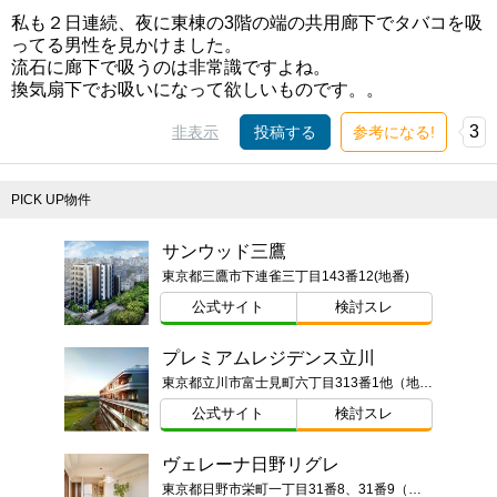
私も２日連続、夜に東棟の3階の端の共用廊下でタバコを吸
ってる男性を見かけました。
流石に廊下で吸うのは非常識ですよね。
換気扇下でお吸いになって欲しいものです。。
3
非表示
投稿する
参考になる!
PICK UP物件
サンウッド三鷹
東京都三鷹市下連雀三丁目143番12(地番)
公式サイト
検討スレ
プレミアムレジデンス立川
東京都立川市富士見町六丁目313番1他（地番）
公式サイト
検討スレ
ヴェレーナ日野リグレ
東京都日野市栄町一丁目31番8、31番9（地番）