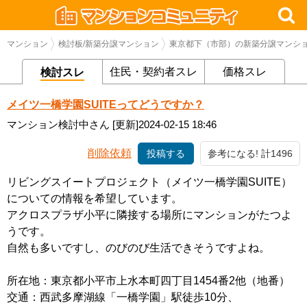
マンション
検討板/新築分譲マンション
東京都下（市部）の新築分譲マンシ
住民・契約者スレ
価格スレ
検討スレ
メイツ一橋学園SUITEってどうですか？
マンション検討中さん
[更新]2024-02-15 18:46
削除依頼
投稿する
参考になる! 計1496
リビングスイートプロジェクト（メイツ一橋学園SUITE）
についての情報を希望しています。
アクロスプラザ小平に隣接する場所にマンションがたつよ
うです。
自然も多いですし、のびのび生活できそうですよね。
所在地：東京都小平市上水本町四丁目1454番2他（地番）
交通：西武多摩湖線「一橋学園」駅徒歩10分、