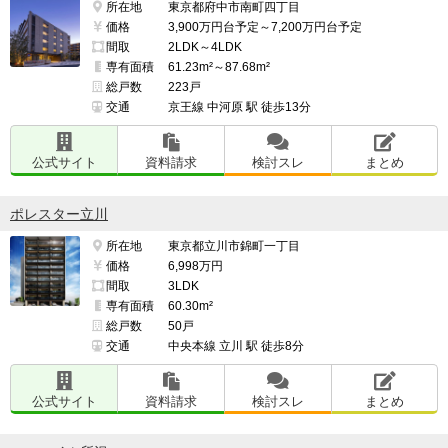
所在地
東京都府中市南町四丁目
価格
3,900万円台予定～7,200万円台予定
間取
2LDK～4LDK
特にないです。

専有面積
61.23m²～87.68m²
総戸数
223戸
交通
京王線 中河原 駅 徒歩13分
━━━━━━━━━━━━━━━━━━━

このマンションの最も良い点

公式サイト
資料請求
検討スレ
まとめ
━━━━━━━━━━━━━━━━━━━

子育てがしやすい。

ポレスター立川
所在地
東京都立川市錦町一丁目
買い物も便利で車を持ってなくても不便を感じなさそ
価格
6,998万円
間取
3LDK
う。

専有面積
60.30m²
総戸数
50戸
中央線もアクセスしやすい。

交通
中央本線 立川 駅 徒歩8分
管理費や積立金が検討していた中で安かった。

公式サイト
資料請求
検討スレ
まとめ