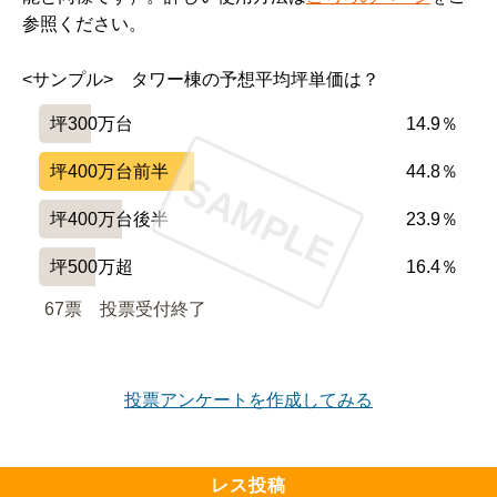
参照ください。
ベランダに水道が欲しかった。(庭付きにはついてそう)

<サンプル>　タワー棟の予想平均坪単価は？
坪300万台
14.9％
━━━━━━━━━━━━━━━━━━━

設備や共用施設について良い点、残念な点

坪400万台前半
44.8％
SAMPLE
━━━━━━━━━━━━━━━━━━━

坪400万台後半
23.9％
落ち着いた雰囲気のエントランス

坪500万超
16.4％
緑を感じられる中庭

67票　
投票受付終了
キッズルームもそんなに広くないがあり貸し切ってパー
ティーなどもできる。

投票アンケートを作成してみる
プロムナードも広く歩きやすいので小さい子には安心。

レス投稿