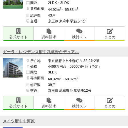
間取
2LDK・3LDK
専有面積
2
2
周りのマンションも含めいろんなところに防犯カメラが
44.92m
～65.83m
総戸数
43戸
あるのも安心。

交通
京王線 東府中 駅徒歩5分
公式サイト
資料請求
検討スレ
まとめ
小学校までの道が車通りもあるので少し心配。

ガーラ・レジデンス府中武蔵野台デュアル
朝はスクールゾーンで車は通りませんが。

所在地
東京都府中市小柳町３-32-2外2筆
価格
4400万円台・5900万円台（予定）
間取
3LDK
━━━━━━━━━━━━━━━━━━━

専有面積
2
2
60.32m
・68.82m
管理面で良い点、残念な点

総戸数
39戸
━━━━━━━━━━━━━━━━━━━

交通
京王線 武蔵野台 駅徒歩12分
共用部分を毎日掃除してくれている。

公式サイト
資料請求
検討スレ
まとめ
ゴミも24時間出せて便利。

メイツ府中中河原
ゴミ置き場も毎日掃除してくれてます。
