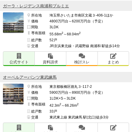
ガーラ・レジデンス南浦和プルミエ
物件周辺は駅前の商業地域のため、色々な人がおり、週
所在地
埼玉県さいたま市南区文蔵３-406-1ほか
末のよる等は酔っぱらいがいることもある。

価格
4800万円台～6200万円台（予定）
間取
3LDK
専有面積
2
2
55.68m
～68.04m
総戸数
52戸
━━━━━━━━━━━━━━━━━━━

交通
JR京浜東北線・武蔵野線 南浦和 駅徒歩14分
管理面で良い点、残念な点

━━━━━━━━━━━━━━━━━━━

公式サイト
資料請求
検討スレ
まとめ
大手不動産会社の野村不動産が管理を手掛けるため、安
心感がある。

オーベルアーバンツ東武練馬
所在地
東京都板橋区徳丸３-117-2
また、商業施設併設のため防災センターもありその点も
価格
5900万円台～8900万円台（予定）
安心感がある。

間取
1LDK+S～3LDK
専有面積
2
2
42.3m
～66.26m
総戸数
33戸
敷地内を東西に横断する通路は開放通路のためマンショ
交通
東武東上線 東武練馬 駅(北口)徒歩3分
ン住民以外も通行可能であること
