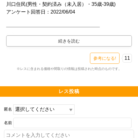
川口住民(男性・契約済み（未入居）・35歳-39歳)

アンケート回答日：2022/06/04

━━━━━━━━━━━━━━━━━━━

購入物件

━━━━━━━━━━━━━━━━━━━

プラウドタワー川口クロス（新築・4LDK・9800万円万
円台）

11
参考になる!
検討スレ：
https://www.e-mansion.co.jp/bbs/th...
※レスに含まれる価格や間取りの情報は投稿された時点のものです。
住民スレ：
https://www.e-mansion.co.jp/bbs/th...
━━━━━━━━━━━━━━━━━━━

レス投稿
住まい環境について良い点、残念な点

━━━━━━━━━━━━━━━━━━━

匿名
間取りが使いやすく、ディスポーザーや各階ごみ置き
場、カメラ付きインターホン等、必要な設備が揃ってい
名前
る
