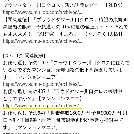
プラウドタワー川口クロス 現地訪問レビュー【2LDK】
https://www.sumu-lab.com/archives/...
【関東遠征】「プラウドタワー川口クロス」待望の東向き
高層階の販売！予想通りの10％程度の値上げ・・・それで
もオススメ！ PART④「すごろく」【すごろく [大阪]】
https://www.sumu-lab.com/archives/...
[スムログ 関連記事]
お便り返し その1107「プラウドタワー川口クロスに住んで
いる者ですがマンション売却価格の低下を懸念していま
す」【マンションマニア】
https://www.sumu-log.com/archives/...
お便り返し その437「プラウドタワー川口クロス検討中
どうですか？」【マンションマニア】
https://www.sumu-log.com/archives/...
お便り返し その947「世帯年収1800万円 予算9000万円 川
口本町4丁目9番地区第一種市街地再開発事業を検討中で
す」【マンションマニア】