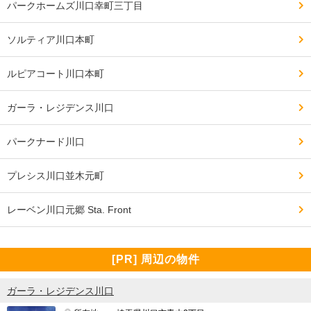
パークホームズ川口幸町三丁目
━━━━━━━━━━━━━━━━━━━

ソルティア川口本町
周辺環境について良い点、残念な点

━━━━━━━━━━━━━━━━━━━

ルピアコート川口本町
アリオやキュポラ、西友などのスーパーのほか、ドンキ
ホーテやマツキヨ、マクドナルドやスシローなど買い物
ガーラ・レジデンス川口
施設や飲食店の数が多いこと

パークナード川口
駅前の商業地域のため、ケータイショップやラーメン
プレシス川口並木元町
屋、バーなど、賑やかな環境であること

レーベン川口元郷 Sta. Front
━━━━━━━━━━━━━━━━━━━

交通・アクセスで良い点、残念な点

[PR] 周辺の物件
━━━━━━━━━━━━━━━━━━━

京浜東北線川口駅徒歩3分(新制度では4分表記)、東京や
ガーラ・レジデンス川口
品川へは乗り換えなしでアクセスできる。
