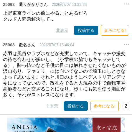
25062
通りがかりさん
2026/07/07 13:33:26
上野東京ラインの前にやることあるだろ
クルド人問題解決して…
非表示
投稿する
参考になる!
25063
匿名さん
2026/07/07 13:46:04
赤羽は風俗やラブホなどが充実していて、キャッチや援交
の待ち合わせが多いし、（小学校の脇でもキャッチして
る）、酔っ払いなど子供の目には触れさせたくないものが
沢山あり、ファミリーには向いてないので埼玉にしときな
よって思います。それと川口のようにペデストリアンデッ
キになってないので、改札をでると人混みの中で自転車や
高齢者などと交ざることになり、歩くにも気を使う場面が
多く、それがストレスになります。
2
非表示
投稿する
参考になる!