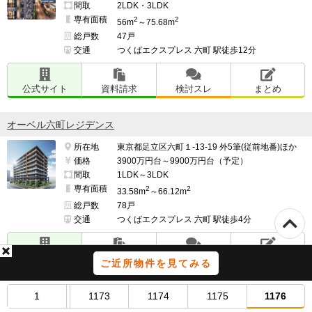
https://e-ma.co/q2FKk
間取
2LDK・3LDK
専有面積
2
2
56m
～75.68m
総戸数
47戸
交通
つくばエクスプレス 六町 駅徒歩12分
公式サイト
資料請求
検討スレ
まとめ
オーベル六町レジデンス
所在地
東京都足立区六町１-13-19 外5筆(従前地番)ほか
価格
3900万円台～9900万円台（予定）
間取
1LDK～3LDK
専有面積
2
2
33.58m
～66.12m
総戸数
78戸
交通
つくばエクスプレス 六町 駅徒歩4分
公式サイト
資料請求
検討スレ
まとめ
ご近所物件を見てみる
ヴェレーナ中浦和
1
1173
1174
1175
1176