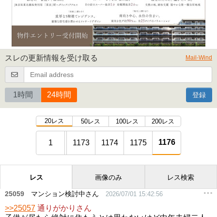
スレの更新情報を受け取る
Mail-Wind
1時間
24時間
登録
20レス
50レス
100レス
200レス
1176
1
1173
1174
1175
レス
画像のみ
レス検索
25059
マンション検討中さん
2026/07/01 15:42:56
>>25057
通りがかりさん