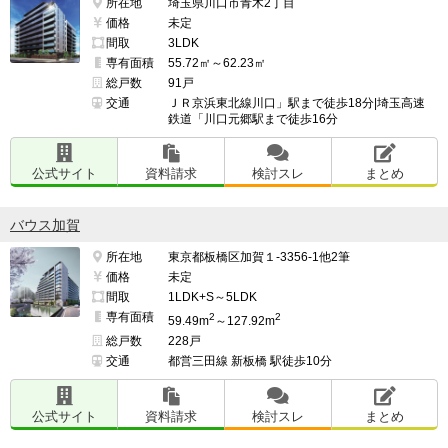
所在地
埼玉県川口市青木2丁目
価格
未定
間取
3LDK
また、赤羽で乗り換えれば池袋、新宿方面へもアクセス
専有面積
55.72㎡～62.23㎡
可能で交通の便は抜群

総戸数
91戸
交通
ＪＲ京浜東北線川口」駅まで徒歩18分|埼玉高速
鉄道「川口元郷駅まで徒歩16分
現在は京浜東北線しか停車しないため、新宿方面へは乗
り換えが必要になること

公式サイト
資料請求
検討スレ
まとめ
バウス加賀
━━━━━━━━━━━━━━━━━━━

所在地
東京都板橋区加賀１-3356-1他2筆
治安・安全の面で良い点、残念な点

価格
未定
━━━━━━━━━━━━━━━━━━━

間取
1LDK+S～5LDK
専有面積
現在も川口に住んでいるが、治安が悪いと感じたことは
2
2
59.49m
～127.92m
総戸数
228戸
ない。

交通
都営三田線 新板橋 駅徒歩10分
駅前は明るく人通りも多いため、夜歩いていても不安を
公式サイト
資料請求
検討スレ
まとめ
感じたことはない
