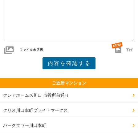
下がり天井の影響でサッシ高が低いこと、角部屋でもダ
イレクトウィンドウでないこと、免震でなく制震構造、
内廊下ではないことが残念

ファイル未選択
下げ
━━━━━━━━━━━━━━━━━━━

設備や共用施設について良い点、残念な点

━━━━━━━━━━━━━━━━━━━

ゲストルームやスタディラウンジ等、必要な設備がある
ほか、下に商業施設が併設されており、保育園や飲食
ご近所マンション
店、スーパー等必要な施設が揃っている

クレアホームズ川口 市役所前通り
クリオ川口幸町ブライトマークス
地下に駐車場はあるが、商業施設用であり、住民は敷地
内のタワーパーキングを利用しなければならず、タワー
パークタワー川口本町
パーキングまでの動線は屋外となること。
