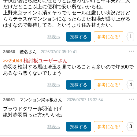
子供が居たら絶対に住もうとは思わないけど中年夫婦二人
だけだとここ以上に便利で安い所ないからね。
上野東京ラインも消えそうでリセールは厳しい状況だけど
ららテラスがマンションになったらまた相場が盛り上がる
はずなので期待してる、というより住み替えたい。
1
非表示
投稿する
参考になる!
25060
匿名さん
2026/07/07 05:19:41
>>25049
検討板ユーザーさん
赤羽を検討する層は埼玉を見ていることも多いので坪500で
あるなら悪くないでしょう
4
非表示
投稿する
参考になる!
25061
マンション掲示板さん
2026/07/07 13:32:54
プラウドタワー赤羽値下げ
絶対赤羽買った方がいいね
3
非表示
投稿する
参考になる!