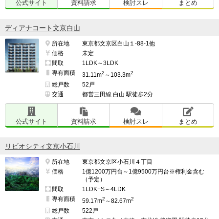
公式サイト
資料請求
検討スレ
まとめ
━━━━━━━━━━━━━━━━━━━

ディアナコート文京白山
このマンションの最も良い点

所在地
東京都文京区白山１-88-1他
━━━━━━━━━━━━━━━━━━━

価格
未定
立地や分譲会社など、川口駅NO.1の物件であり、ランド
間取
1LDK～3LDK
マーク性がある。

専有面積
2
2
31.11m
～103.3m
総戸数
52戸
交通
都営三田線 白山 駅徒歩2分
また、近年の物件ながら、しっかりとした専有面積を有
し、居住性が良いこと。

公式サイト
資料請求
検討スレ
まとめ
━━━━━━━━━━━━━━━━━━━

リビオシティ文京小石川
このマンションの最も残念な点

所在地
東京都文京区小石川４丁目
━━━━━━━━━━━━━━━━━━━

価格
1億1200万円台～1億9500万円台※権利金含む
（予定）
管理費、修繕積立金のほか、固定資産税などのランニン
間取
1LDK+S～4LDK
グコストが高くなりそうなこと。

専有面積
2
2
59.17m
～82.67m
総戸数
522戸