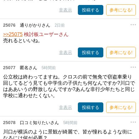
非表示
投稿する
参考になる!
25076
通りがかりさん
2日前
>>25075
検討板ユーザーさん
売れるといいね。
非表示
投稿する
参考になる!
25077
匿名さん
5時間前
公立校は終わってますね。クロスの前で無免で窃盗車乗り
回してるどう見ても中学生の子供たち何なんですか?川口で
はああいうの野放しなんですか?あんな非行少年たちと同じ
学校に通わせたくない。
非表示
投稿する
参考になる!
25078
口コミ知りたいさん
5時間前
川口が横浜のように景観が綺麗で、皆が憧れるような街に
なるには何が必要？