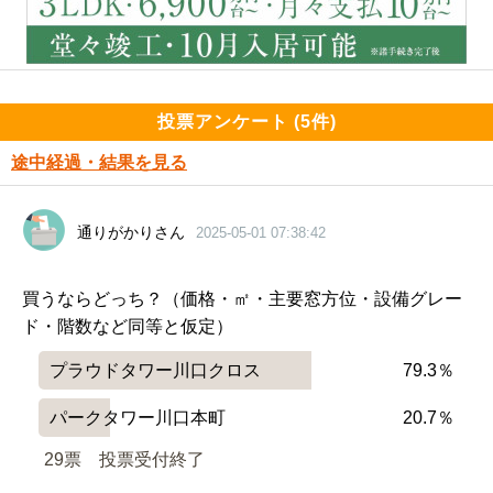
投票アンケート (5件)
途中経過・結果を見る
通りがかりさん
2025-05-01 07:38:42
買うならどっち？（価格・㎡・主要窓方位・設備グレー
ド・階数など同等と仮定）
プラウドタワー川口クロス
79.3％
パークタワー川口本町
20.7％
29票　
投票受付終了