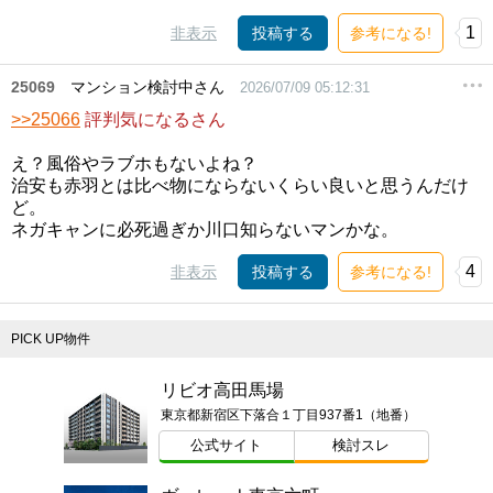
1
非表示
投稿する
参考になる!
25069
マンション検討中さん
2026/07/09 05:12:31
>>25066
評判気になるさん
え？風俗やラブホもないよね？
治安も赤羽とは比べ物にならないくらい良いと思うんだけ
ど。
ネガキャンに必死過ぎか川口知らないマンかな。
4
非表示
投稿する
参考になる!
PICK UP物件
リビオ高田馬場
東京都新宿区下落合１丁目937番1（地番）
公式サイト
検討スレ