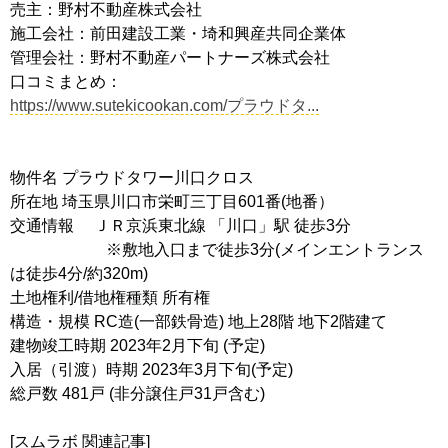
売主：野村不動産株式会社
施工会社：前田建設工業・埼和興産共同企業体
管理会社：野村不動産パートナーズ株式会社
口コミまとめ：
https://www.sutekicookan.com/プラウドタ...
物件名 プラウドタワー川口クロス
所在地 埼玉県川口市栄町三丁目601番(地番）
交通情報 ＪＲ京浜東北線 「川口」駅 徒歩3分
※敷地入口まで徒歩3分(メインエントランス
は徒歩4分/約320m)
土地権利/借地権種類 所有権
構造・規模 RC造(一部鉄骨造) 地上28階 地下2階建て
建物竣工時期 2023年2月下旬 (予定)
入居（引渡）時期 2023年3月下旬(予定)
総戸数 481戸 (非分譲住戸31戸含む)
[スムラボ 関連記事]