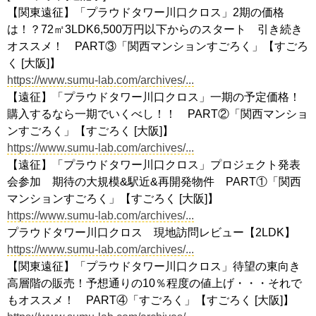
【関東遠征】「プラウドタワー川口クロス」2期の価格
は！？72㎡3LDK6,500万円以下からのスタート 引き続き
オススメ！ PART③「関西マンションすごろく」【すごろ
く [大阪]】
https://www.sumu-lab.com/archives/...
【遠征】「プラウドタワー川口クロス」一期の予定価格！
購入するなら一期でいくべし！！ PART②「関西マンショ
ンすごろく」【すごろく [大阪]】
https://www.sumu-lab.com/archives/...
【遠征】「プラウドタワー川口クロス」プロジェクト発表
会参加 期待の大規模&駅近&再開発物件 PART①「関西
マンションすごろく」【すごろく [大阪]】
https://www.sumu-lab.com/archives/...
プラウドタワー川口クロス 現地訪問レビュー【2LDK】
https://www.sumu-lab.com/archives/...
【関東遠征】「プラウドタワー川口クロス」待望の東向き
高層階の販売！予想通りの10％程度の値上げ・・・それで
もオススメ！ PART④「すごろく」【すごろく [大阪]】