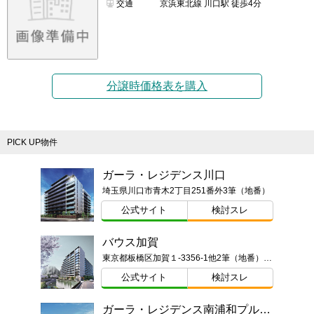
交通
京浜東北線 川口駅 徒歩4分
分譲時価格表を購入
PICK UP物件
ガーラ・レジデンス川口
埼玉県川口市青木2丁目251番外3筆（地番）
公式サイト
検討スレ
バウス加賀
東京都板橋区加賀１-3356-1他2筆（地番）ほか
公式サイト
検討スレ
ガーラ・レジデンス南浦和プルミエ