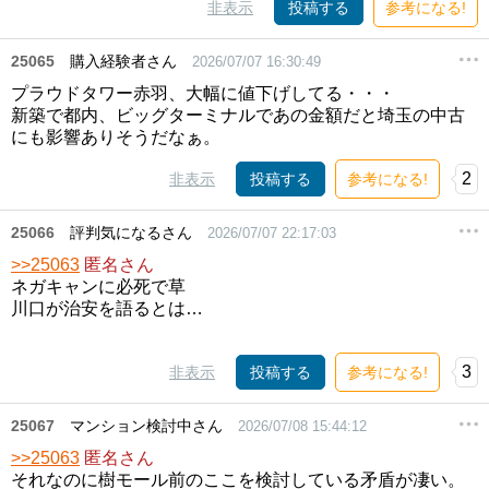
非表示
投稿する
参考になる!
25065
購入経験者さん
2026/07/07 16:30:49
プラウドタワー赤羽、大幅に値下げしてる・・・
新築で都内、ビッグターミナルであの金額だと埼玉の中古
にも影響ありそうだなぁ。
2
非表示
投稿する
参考になる!
25066
評判気になるさん
2026/07/07 22:17:03
>>25063
匿名さん
ネガキャンに必死で草
川口が治安を語るとは…
3
非表示
投稿する
参考になる!
25067
マンション検討中さん
2026/07/08 15:44:12
>>25063
匿名さん
それなのに樹モール前のここを検討している矛盾が凄い。