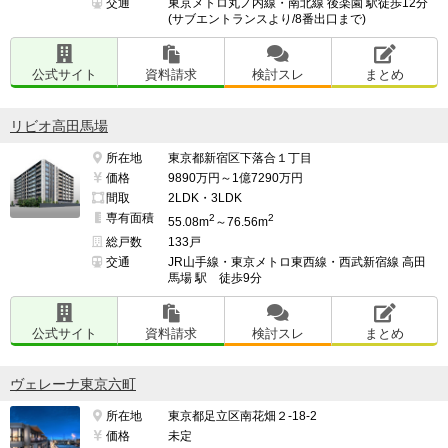
交通
東京メトロ丸ノ内線・南北線 後楽園 駅徒歩12分
(サブエントランスより/8番出口まで)
━━━━━━━━━━━━━━━━━━━

並行して検討したマンション名

━━━━━━━━━━━━━━━━━━━

公式サイト
資料請求
検討スレ
まとめ
プラウド大宮

検討スレ：
https://www.e-mansion.co.jp/bbs/th...
リビオ高田馬場
住民スレ：
https://www.e-mansion.co.jp/bbs/th...
所在地
東京都新宿区下落合１丁目
価格
9890万円～1億7290万円
間取
2LDK・3LDK
━━━━━━━━━━━━━━━━━━━

専有面積
2
2
55.08m
～76.56m
上記の中からマンションを選んだ理由

総戸数
133戸
━━━━━━━━━━━━━━━━━━━

交通
JR山手線・東京メトロ東西線・西武新宿線 高田
価格と立地、設備仕様のバランスの良さから

馬場 駅 徒歩9分
公式サイト
資料請求
検討スレ
まとめ
（※管理担当より）

当コーナーでは、入居者・契約者の方からのクチコミを
ヴェレーナ東京六町
募集しています。

所在地
東京都足立区南花畑２-18-2
価格
未定