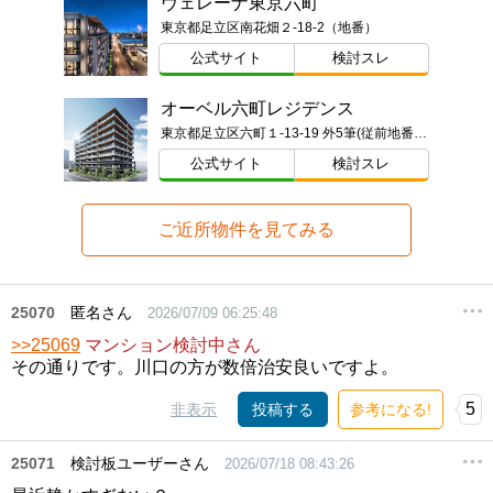
ヴェレーナ東京六町
東京都足立区南花畑２-18-2（地番）
公式サイト
検討スレ
オーベル六町レジデンス
東京都足立区六町１-13-19 外5筆(従前地番)ほか
公式サイト
検討スレ
ご近所物件を見てみる
25070
匿名さん
2026/07/09 06:25:48
>>25069
マンション検討中さん
その通りです。川口の方が数倍治安良いですよ。
5
非表示
投稿する
参考になる!
25071
検討板ユーザーさん
2026/07/18 08:43:26