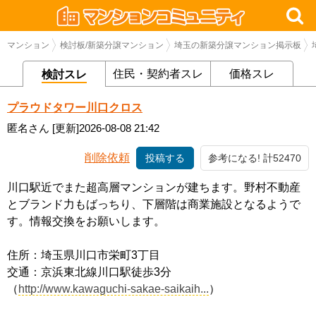
マンション
検討板/新築分譲マンション
埼玉の新築分譲マンション掲示板
住民・契約者スレ
価格スレ
検討スレ
プラウドタワー川口クロス
匿名さん
[更新]2026-08-08 21:42
削除依頼
投稿する
参考になる! 計52470
川口駅近でまた超高層マンションが建ちます。野村不動産
とブランド力もばっちり、下層階は商業施設となるようで
す。情報交換をお願いします。
住所：埼玉県川口市栄町3丁目
交通：京浜東北線川口駅徒歩3分
（
http://www.kawaguchi-sakae-saikaih...
）