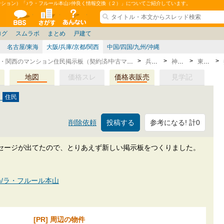
ンション）「♪ラ・フルール本山♪仲良く情報交換（２）」についてご紹介しています。
ションコミュニティ
全掲示板
物件検索
サイトについて
ョン管理
記
ション質問
阪府
茨城
その他
家具
兵庫県
札幌
ニュース
ノウハウ
住宅質問
仙台/新潟/東北
福岡県
個人取引
東京都
管理会社/組合
名古屋/東海
政治
神奈川県
譲渡
防犯/防災/防音
埼玉県
大阪
ミクル
兵庫
千葉県
使い方/練習
リフォーム
京都/滋賀
お知らせ
奈良/和
中古マン
ログ
スムラボ
まとめ
戸建て
名古屋/東海
大阪/兵庫/京都/関西
中国/四国/九州/沖縄
大阪・神戸・京都・関西のマンション住民掲示板（契約済/中古マンション）
兵庫県
神戸市
東灘区
地図
価格スレ
価格表販売
見学記
）
参考になる! 計0
削除依頼
セージが出てたので、とりあえず新しい掲示板をつくりました。
an.com/ラ・フルール本山
[PR] 周辺の物件