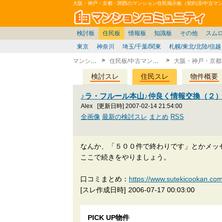
大阪・神戸・京都・関西のマンション住民掲示板（契約済/中古マ
マン
東京23区
価格表
住宅ローン
雑談
お便り返し
関東
東京都
注文住宅
賃貸
中部
スムログ出張所
神奈川県
建売住宅
東京市部
デベ/ゼネコン
座談会/対談
移住相談
近畿
千葉県
北海道
戸建質問
神奈川/横浜
リゾート
暮らしやすさ評価
ブロガーの本音
マンション雑談
埼玉県
東北
住宅設備
広告
千葉
中国
愛知県
バトル
埼玉
九州
マンシ
見学
マン
大
検討板
住民板
情報板
知識板
その他
スム
東京
神奈川
埼玉/千葉/関東
札幌/東北/北陸/信越
マンション
住民板/中古マンション
検討スレ
住民スレ
物件概要
♪ラ・フルール本山♪仲良く情報交換（２
Alex
[更新日時] 2007-02-14 21:54:00
全画像
最新の検討スレ
まとめ
RSS
なんか、「５００件で終わりです」とかメッ
ここで続きをやりましょう。
口コミまとめ：
https://www.sutekicook
[スレ作成日時]
2006-07-17 00:03:00
PICK UP物件