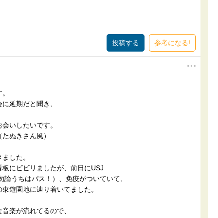
。
参考になる!
す。
会に延期だと聞き、
お会いしたいです。
（たぬきさん風）
きました。
板にビビリましたが、前日にUSJ
勿論うちはパス！）、免疫がついていて、
の東遊園地に辿り着いてました。
音楽が流れてるので、