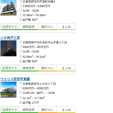
兵庫県西宮市芦原町30番4
3,990万円～8,880万円
1LDK・3LDK
31.96m²～70.30m²
総戸数 36戸
公式
サイト
資料
請求
検討
スレ
まとめ
ジオ神戸三宮
兵庫県神戸市中央区中山手通２丁目
5400万円～9470万円
1LDK～3LDK
2
2
52.56m
～78.11m
総戸数 69戸
公式
サイト
資料
請求
検討
スレ
まとめ
ウエリス西宮甲東園
兵庫県西宮市上大市１丁目
6290万円～8290万円
1LDK+2S（納戸）～3LDK
2
2
61.1m
～77.73m
総戸数 177戸
公式
サイト
資料
請求
検討
スレ
まとめ