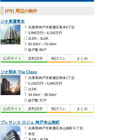
[PR] 周辺の物件
ジオ東灘青木
兵庫県神戸市東灘区青木6丁目
3,990万円～6,330万円
2LDK～3LDK
55.93m²～73.43m²
総戸数 86戸
公式
サイト
資料
請求
検討
スレ
まとめ
ジオ岡本 The Class
兵庫県神戸市東灘区岡本1丁目
5,150万円～5,840万円
1LDK
34.16m²・38.50m²
総戸数 37戸
公式
サイト
資料
請求
検討
スレ
まとめ
プレサンス ロジェ 神戸本山南町
兵庫県神戸市東灘区本山南町６丁目
未定
3LDK・4LDK