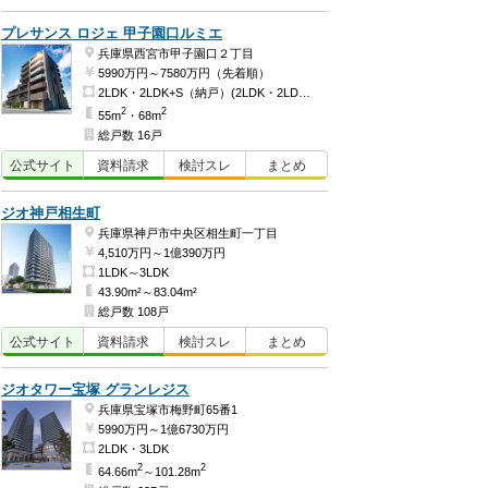
プレサンス ロジェ 甲子園口ルミエ
兵庫県西宮市甲子園口２丁目
5990万円～7580万円（先着順）
2LDK・2LDK+S（納戸）(2LDK・2LDK+S(納戸))
2
2
55m
・68m
総戸数 16戸
公式
サイト
資料
請求
検討
スレ
まとめ
ジオ神戸相生町
兵庫県神戸市中央区相生町一丁目
4,510万円～1億390万円
1LDK～3LDK
43.90m²～83.04m²
総戸数 108戸
公式
サイト
資料
請求
検討
スレ
まとめ
ジオタワー宝塚 グランレジス
兵庫県宝塚市梅野町65番1
5990万円～1億6730万円
2LDK・3LDK
2
2
64.66m
～101.28m