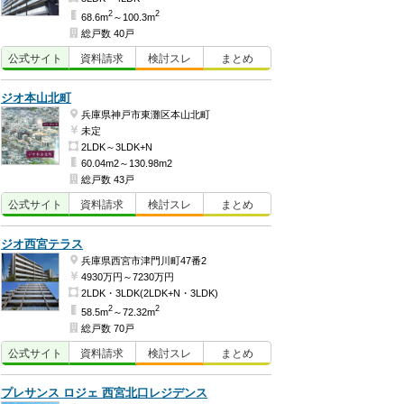
2
2
68.6m
～100.3m
総戸数 40戸
公式
サイト
資料
請求
検討
スレ
まとめ
ジオ本山北町
兵庫県神戸市東灘区本山北町
未定
2LDK～3LDK+N
60.04m2～130.98m2
総戸数 43戸
公式
サイト
資料
請求
検討
スレ
まとめ
ジオ西宮テラス
兵庫県西宮市津門川町47番2
4930万円～7230万円
2LDK・3LDK(2LDK+N・3LDK)
2
2
58.5m
～72.32m
総戸数 70戸
公式
サイト
資料
請求
検討
スレ
まとめ
プレサンス ロジェ 西宮北口レジデンス