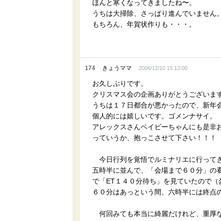
ほんと寒くなってきましたね〜。
うちは大掃除、さっぱり進んでいません
もちろん、年賀状作りも・・・。
174
きょうママ
2006/12/10 15:13:00
お久しぶりです。
クリスマス会の企画ありがとうございま
うちは１７日都合が悪かったので、新年
個人的には嬉しいです。ゴメンナサイ。
アレックスさんベイビーちゃんにも是非
っていうか、抱っこさせて下さい！！！
今日行列を覚悟でルミナリエに行って
五時半に並んで、「会場まで６０分」の看
で「ET１４０分待ち」を見ていたので（
６０分はあっという間、六時半には終点
何回みても本当に綺麗だけれど、重厚な