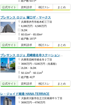
総戸数 637戸
公式
サイト
資料
請求
検討
スレ
まとめ
プレサンス ロジェ 塚口ザ・マークス
兵庫県伊丹市柏木町三丁目
6,080万円・6,580万円
3LDK
60.01m²・65.00m²
総戸数 197戸
公式
サイト
資料
請求
検討
スレ
まとめ
プレサンス ロジェ 尼崎猪名寺ステーションステージ
兵庫県尼崎市猪名寺２丁目
3690万円～5180万円（先着順）
2LDK・3LDK
2
2
50.12m
・60.11m
総戸数 42戸
公式
サイト
資料
請求
検討
スレ
まとめ
レ・ジェイド南港 HANA-TERRACE
大阪府大阪市住之江区南港中５丁目
3690万円～4790万円