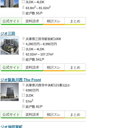
3LDK～4LDK
2
2
63.8m
～81.02m
総戸数 55戸
公式
サイト
資料
請求
検討
スレ
まとめ
ジオ三田
兵庫県三田市駅前町1008
4,280万円～8,990万円
2LDK～4LDK
62.02m²～107.27m²
総戸数 541戸
公式
サイト
資料
請求
検討
スレ
まとめ
ジオ阪急川西 The Front
兵庫県川西市中央町121番1ほか
6380万円
2LDK
2
57m
総戸数 82戸
公式
サイト
資料
請求
検討
スレ
まとめ
ジオ池田室町