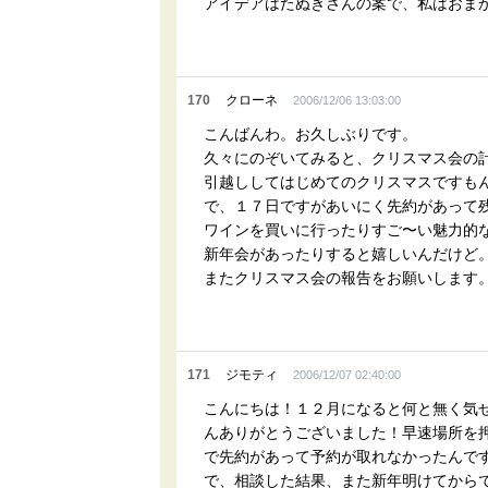
アイデアはたぬきさんの案で、私はおま
170
クローネ
2006/12/06 13:03:00
こんばんわ。お久しぶりです。
久々にのぞいてみると、クリスマス会の
引越ししてはじめてのクリスマスですも
で、１７日ですがあいにく先約があって
ワインを買いに行ったりすご〜い魅力的
新年会があったりすると嬉しいんだけど
またクリスマス会の報告をお願いします
171
ジモティ
2006/12/07 02:40:00
こんにちは！１２月になると何と無く気
んありがとうございました！早速場所を
で先約があって予約が取れなかったんです
で、相談した結果、また新年明けてから