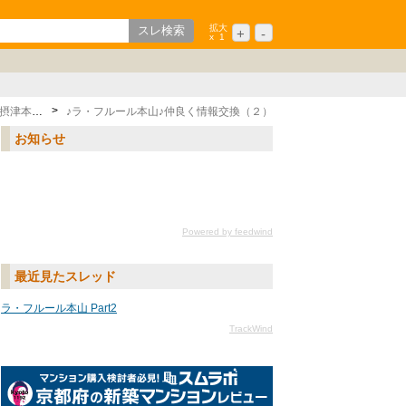
拡大
+
-
x
1
歌山
ション
中国/四国
シニア
九州/沖縄
摂津本山駅
♪ラ・フルール本山♪仲良く情報交換（２）
お知らせ
Powered by feedwind
最近見たスレッド
ラ・フルール本山 Part2
TrackWind
京都府の新築マンションレビュー