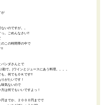
すが
訳ないのですが。。
っ。ごめんなさい!!
て
とのこの時間帯の中で
!
とパンダさんとで
り勘で。)ワインとジュースにあう料理。。。。
も、何でもＯＫです!!
ありがたいです！
も味気ないので
い方は何でもいいですよっ！
０円までか、２０００円までで