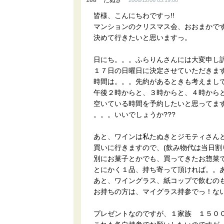
168
たぬき
2006/12/06 03:19:00
皆様、こんにちわですっ!!
マンションのクリスマス会、おおまかで
決めて行きたいと思いますっ。
日にち。。。ふらりんさんには大変申し
１７日の日曜日に決定させていただきます
時間は。。。先約があるときも考えまし
午後２時からと、３時からと、４時から
空いている時間を予約したいと思ってます!
。。。いいでしょうか???
あと、ワインは私たぬきとジモティさん
買いに行きますので、(飲み物代は当日割
別にお菓子とかでも、買ってきたお惣菜で
とにかく１品、持ち寄って頂ければ。。
あと、ワイングラス、紙コップで飲むの
お持ちの方は、マイグラス持参でっ！な
プレゼントなのですが、１家族 １５０