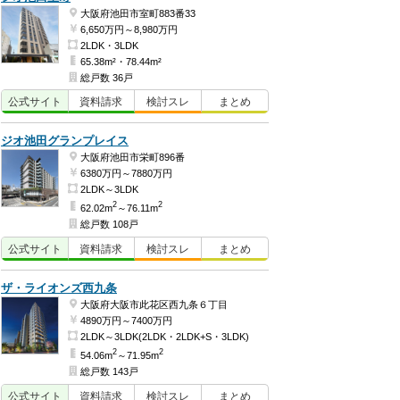
大阪府池田市室町883番33
6,650万円～8,980万円
2LDK・3LDK
65.38m²・78.44m²
総戸数 36戸
公式
サイト
資料
請求
検討
スレ
まとめ
ジオ池田グランプレイス
大阪府池田市栄町896番
6380万円～7880万円
2LDK～3LDK
2
2
62.02m
～76.11m
総戸数 108戸
公式
サイト
資料
請求
検討
スレ
まとめ
ザ・ライオンズ西九条
大阪府大阪市此花区西九条６丁目
4890万円～7400万円
2LDK～3LDK(2LDK・2LDK+S・3LDK)
2
2
54.06m
～71.95m
総戸数 143戸
公式
サイト
資料
請求
検討
スレ
まとめ