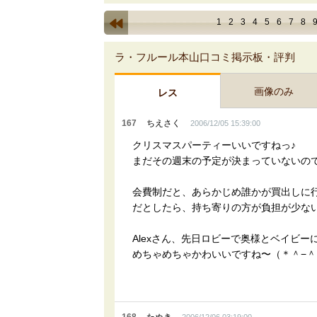
1
2
3
4
5
6
7
8
ラ・フルール本山口コミ掲示板・評判
画像のみ
レス
167
ちえさく
2006/12/05 15:39:00
クリスマスパーティーいいですねっ♪
まだその週末の予定が決まっていないの
会費制だと、あらかじめ誰かが買出しに
だとしたら、持ち寄りの方が負担が少な
Alexさん、先日ロビーで奥様とベイビ
めちゃめちゃかわいいですね〜（＊＾−＾