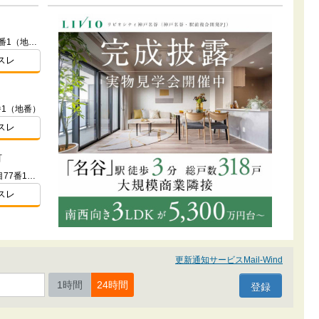
兵庫県神戸市東灘区青木6丁目177番1（地番）
スレ
番1（地番）
スレ
町
兵庫県神戸市東灘区本山南町６丁目77番1（地番）
スレ
更新通知サービスMail-Wind
1時間
24時間