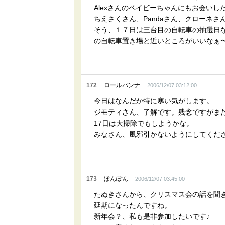
Alexさんのベイビーちゃんにもお会い
ちえさくさん、Pandaさん、クローネ
そう、１７日は三台目の自転車の抽選日
の自転車置き場と近いところがいいなぁ〜な
172
ロールパンナ
2006/12/07 03:12:00
今日はなんだか特に寒い気がします。
ジモティさん、了解です。残念ですがま
17日は大掃除でもしようかな。
みなさん、風邪引かないようにしてくだ
173
ぽんぽん
2006/12/07 03:45:00
たぬきさんから、クリスマス会の話を聞
延期になったんですね。
新年会？、私も是非参加したいです♪