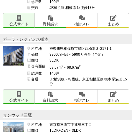
総戸数
100戸
交通
JR横浜線 相模原 駅徒歩13分
公式サイト
資料請求
検討スレ
まとめ
ガーラ・レジデンス橋本
所在地
神奈川県相模原市緑区西橋本３-2171-1
価格
3900万円台～5900万円台（予定）
間取
3LDK
専有面積
2
2
58.57m
～68.67m
総戸数
140戸
交通
JR横浜線・相模線、京王相模原線 橋本 駅徒歩15
分
公式サイト
資料請求
検討スレ
まとめ
サンウッド三鷹
所在地
東京都三鷹市下連雀三丁目
間取
1LDK+DEN～3LDK