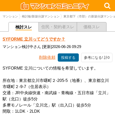
マンション
検討板/新築分譲マンション
東京都下（市部）の新築分譲マンシ
住民・契約者スレ
価格スレ
検討スレ
SYFORME 立川ってどうですか？
マンション検討中さん
[更新]2026-06-26 09:29
削除依頼
投稿する
参考になる! 計0
SYFORME 立川についての情報を希望しています。
所在地：東京都立川市曙町２-205-5（地番）、東京都立川
市曙町２-9-7（住居表示）
交通：JR中央線快速・南武線・青梅線・五日市線「立川」
駅（北口）徒歩5分
多摩モノレール「立川北」駅（出入口）徒歩5分
間取：1LDK・2LDK