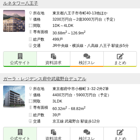
ルネタワー八王子
所在地
東京都八王子市寺町40-13他ほか
価格
3200万円台～2億3000万円台（予定）
間取
1DK～4LDK
専有面積
2
2
30.68m
～126.9m
総戸数
499戸
交通
JR中央線・横浜線・八高線 八王子 駅徒歩5分
公式サイト
資料請求
検討スレ
まとめ
ガーラ・レジデンス府中武蔵野台デュアル
所在地
東京都府中市小柳町３-32-2外2筆
価格
4400万円台・5900万円台（予定）
間取
3LDK
専有面積
2
2
60.32m
・68.82m
総戸数
39戸
交通
京王線 武蔵野台 駅徒歩12分
公式サイト
資料請求
検討スレ
まとめ