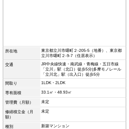
東京都立川市曙町２-205-5（地番）、東京都
所在地
立川市曙町２-9-7（住居表示）
JR中央線快速・南武線・青梅線・五日市線
交通
「立川」駅（北口）徒歩5分|多摩モノレール
「立川北」駅（出入口）徒歩5分
1LDK・2LDK
間取り
33.1㎡・48.93㎡
専有面積
未定
管理費（月額）
未定
修繕積立金（月
額）
新築マンション
種別