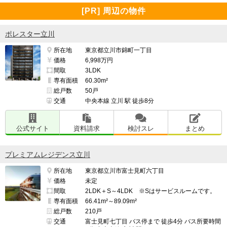
[PR] 周辺の物件
ポレスター立川
所在地
東京都立川市錦町一丁目
価格
6,998万円
間取
3LDK
専有面積
60.30m²
総戸数
50戸
交通
中央本線 立川 駅 徒歩8分
公式サイト
資料請求
検討スレ
まとめ
プレミアムレジデンス立川
所在地
東京都立川市富士見町六丁目
価格
未定
間取
2LDK＋S～4LDK ※Sはサービスルームです。
専有面積
66.41m²～89.09m²
総戸数
210戸
交通
富士見町七丁目 バス停まで 徒歩4分 バス所要時間