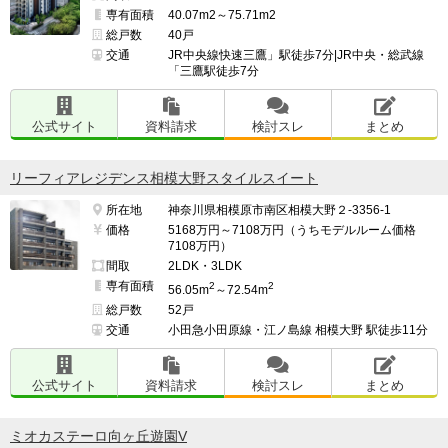
専有面積
40.07m2～75.71m2
総戸数
40戸
交通
JR中央線快速三鷹」駅徒歩7分|JR中央・総武線
「三鷹駅徒歩7分
公式サイト
資料請求
検討スレ
まとめ
リーフィアレジデンス相模大野スタイルスイート
所在地
神奈川県相模原市南区相模大野２-3356-1
価格
5168万円～7108万円（うちモデルルーム価格
7108万円）
間取
2LDK・3LDK
専有面積
2
2
56.05m
～72.54m
総戸数
52戸
交通
小田急小田原線・江ノ島線 相模大野 駅徒歩11分
公式サイト
資料請求
検討スレ
まとめ
ミオカステーロ向ヶ丘遊園V