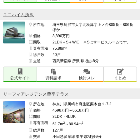
ユニハイム所沢
所在地
埼玉県所沢市大字北秋津字上ノ台805番・806番
ほか
価格
8,890万円
間取
2LDK＋S＋WIC ※Sはサービスルームです。
専有面積
75.88m²
総戸数
40戸
交通
西武新宿線 所沢 駅 徒歩8分
公式サイト
資料請求
検討スレ
まとめ
リーフィアレジデンス栗平テラス
所在地
神奈川県川崎市麻生区栗木台２-7-1
価格
4698万円～6618万円
間取
3LDK・4LDK
専有面積
2
2
61.7m
～80.94m
総戸数
127戸
交通
小田急多摩線 栗平 駅徒歩9分