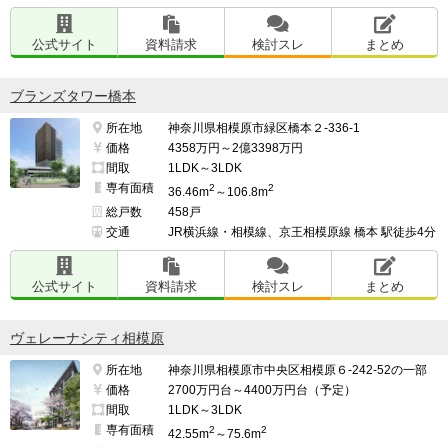
公式サイト
資料請求
検討スレ
まとめ
ブランズタワー橋本
所在地
神奈川県相模原市緑区橋本２-336-1
価格
4358万円～2億3398万円
間取
1LDK～3LDK
専有面積
2
2
36.46m
～106.8m
総戸数
458戸
交通
JR横浜線・相模線、京王相模原線 橋本 駅徒歩4分
公式サイト
資料請求
検討スレ
まとめ
ヴェレーナシティ相模原
所在地
神奈川県相模原市中央区相模原６-242-52の一部
価格
2700万円台～4400万円台（予定）
間取
1LDK～3LDK
専有面積
2
2
42.55m
～75.6m