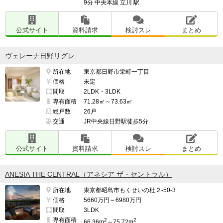
9分 中央本線 立川 駅
公式サイト
資料請求
検討スレ
まとめ
ヴェレーナ日野リグレ
所在地
東京都日野市栄町一丁目
価格
未定
間取
2LDK・3LDK
専有面積
71.28㎡～73.63㎡
総戸数
26戸
交通
JR中央線日野駅徒歩5分
公式サイト
資料請求
検討スレ
まとめ
ANESIA THE CENTRAL（アネシア ザ・セントラル）
所在地
東京都昭島市もくせいの杜２-50-3
価格
5660万円～6980万円
間取
3LDK
専有面積
2
2
66.36m
～75.72m