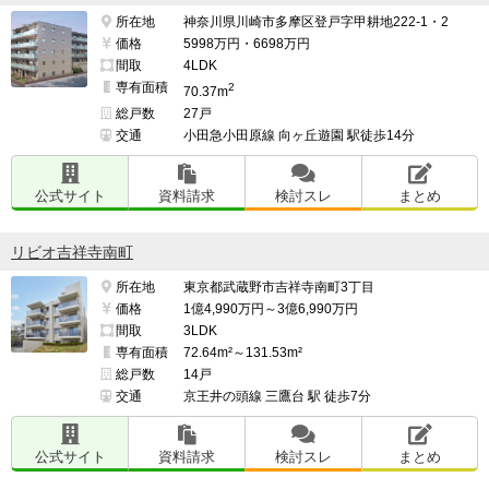
所在地
神奈川県川崎市多摩区登戸字甲耕地222-1・2
価格
5998万円・6698万円
間取
4LDK
専有面積
2
70.37m
総戸数
27戸
交通
小田急小田原線 向ヶ丘遊園 駅徒歩14分
公式サイト
資料請求
検討スレ
まとめ
リビオ吉祥寺南町
所在地
東京都武蔵野市吉祥寺南町3丁目
価格
1億4,990万円～3億6,990万円
間取
3LDK
専有面積
72.64m²～131.53m²
総戸数
14戸
交通
京王井の頭線 三鷹台 駅 徒歩7分
公式サイト
資料請求
検討スレ
まとめ