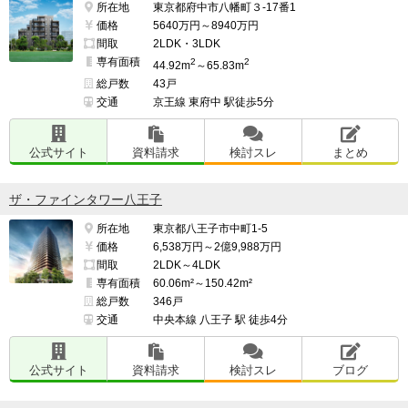
所在地
東京都府中市八幡町３-17番1
価格
5640万円～8940万円
間取
2LDK・3LDK
専有面積
2
2
44.92m
～65.83m
総戸数
43戸
交通
京王線 東府中 駅徒歩5分
公式サイト
資料請求
検討スレ
まとめ
ザ・ファインタワー八王子
所在地
東京都八王子市中町1-5
価格
6,538万円～2億9,988万円
間取
2LDK～4LDK
専有面積
60.06m²～150.42m²
総戸数
346戸
交通
中央本線 八王子 駅 徒歩4分
公式サイト
資料請求
検討スレ
ブログ