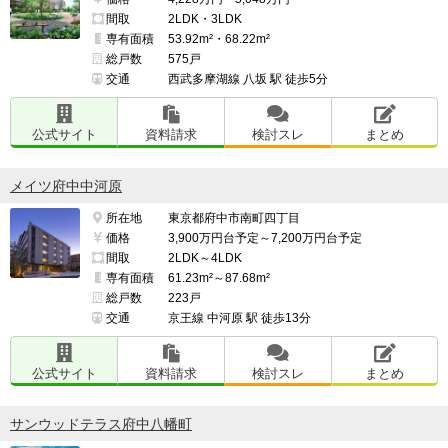
間取
2LDK・3LDK
専有面積
53.92m²・68.22m²
総戸数
575戸
交通
西武多摩湖線 八坂 駅 徒歩5分
公式サイト
資料請求
検討スレ
まとめ
メイツ府中中河原
所在地
東京都府中市南町四丁目
価格
3,900万円台予定～7,200万円台予定
間取
2LDK～4LDK
専有面積
61.23m²～87.68m²
総戸数
223戸
交通
京王線 中河原 駅 徒歩13分
公式サイト
資料請求
検討スレ
まとめ
サンウッドテラス府中八幡町