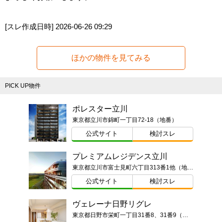
[スレ作成日時]
2026-06-26 09:29
ほかの物件を見てみる
PICK UP物件
ポレスター立川
東京都立川市錦町一丁目72-18（地番）
公式サイト
検討スレ
プレミアムレジデンス立川
東京都立川市富士見町六丁目313番1他（地番）
公式サイト
検討スレ
ヴェレーナ日野リグレ
東京都日野市栄町一丁目31番8、31番9（地番）