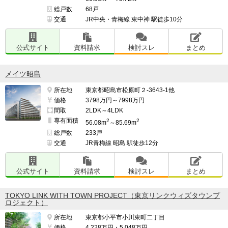
総戸数
68戸
交通
JR中央・青梅線 東中神 駅徒歩10分
公式サイト
資料請求
検討スレ
まとめ
メイツ昭島
所在地
東京都昭島市松原町２-3643-1他
価格
3798万円～7998万円
間取
2LDK～4LDK
専有面積
2
2
56.08m
～85.69m
総戸数
233戸
交通
JR青梅線 昭島 駅徒歩12分
公式サイト
資料請求
検討スレ
まとめ
TOKYO LINK WITH TOWN PROJECT（東京リンクウィズタウンプ
ロジェクト）
所在地
東京都小平市小川東町二丁目
価格
4,228万円・5,048万円