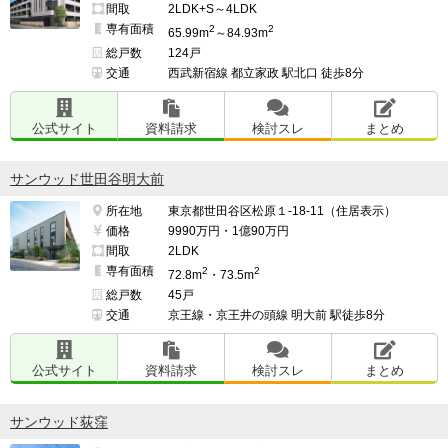
間取
2LDK+S～4LDK
専有面積
2
2
65.99m
～84.93m
総戸数
124戸
交通
西武新宿線 都立家政 駅北口 徒歩8分
公式サイト
資料請求
検討スレ
まとめ
サンウッド世田谷明大前
所在地
東京都世田谷区松原１-18-11（住居表示）
価格
9990万円・1億90万円
間取
2LDK
専有面積
2
2
72.8m
・73.5m
総戸数
45戸
交通
京王線・京王井の頭線 明大前 駅徒歩8分
公式サイト
資料請求
検討スレ
まとめ
サンウッド荻窪