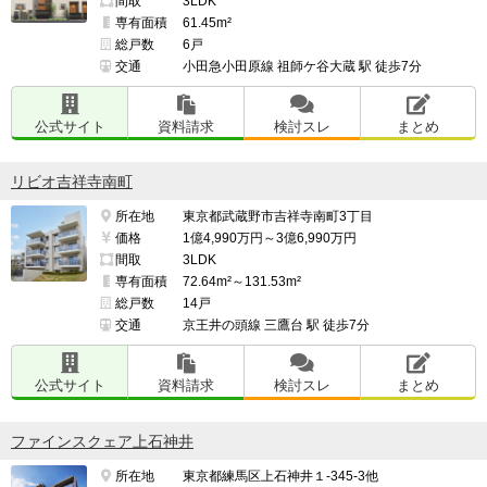
間取
3LDK
専有面積
61.45m²
総戸数
6戸
交通
小田急小田原線 祖師ケ谷大蔵 駅 徒歩7分
公式サイト
資料請求
検討スレ
まとめ
リビオ吉祥寺南町
所在地
東京都武蔵野市吉祥寺南町3丁目
価格
1億4,990万円～3億6,990万円
間取
3LDK
専有面積
72.64m²～131.53m²
総戸数
14戸
交通
京王井の頭線 三鷹台 駅 徒歩7分
公式サイト
資料請求
検討スレ
まとめ
ファインスクェア上石神井
所在地
東京都練馬区上石神井１-345-3他