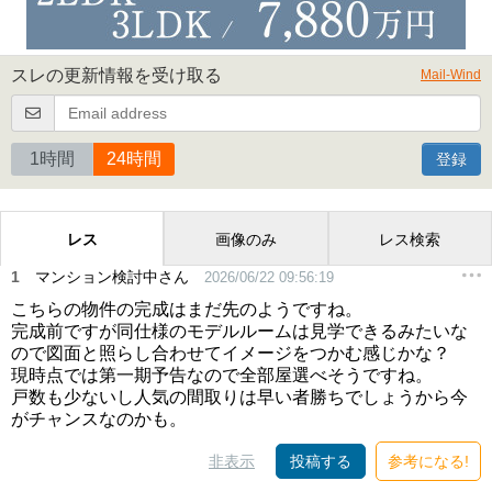
スレの更新情報を受け取る
Mail-Wind
1時間
24時間
登録
レス
画像のみ
レス検索
1
マンション検討中さん
2026/06/22 09:56:19
こちらの物件の完成はまだ先のようですね。
完成前ですが同仕様のモデルルームは見学できるみたいな
ので図面と照らし合わせてイメージをつかむ感じかな？
現時点では第一期予告なので全部屋選べそうですね。
戸数も少ないし人気の間取りは早い者勝ちでしょうから今
がチャンスなのかも。
非表示
投稿する
参考になる!