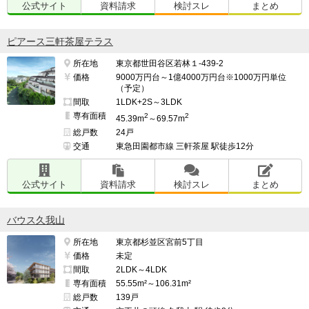
公式サイト
資料請求
検討スレ
まとめ
ピアース三軒茶屋テラス
所在地
東京都世田谷区若林１-439-2
価格
9000万円台～1億4000万円台※1000万円単位
（予定）
間取
1LDK+2S～3LDK
専有面積
2
2
45.39m
～69.57m
総戸数
24戸
交通
東急田園都市線 三軒茶屋 駅徒歩12分
公式サイト
資料請求
検討スレ
まとめ
バウス久我山
所在地
東京都杉並区宮前5丁目
価格
未定
間取
2LDK～4LDK
専有面積
55.55m²～106.31m²
総戸数
139戸