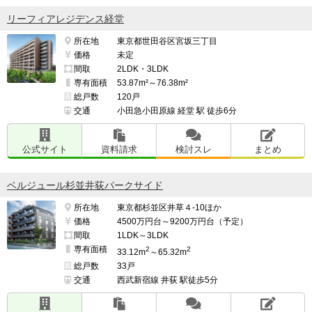
リーフィアレジデンス経堂
所在地
東京都世田谷区宮坂三丁目
価格
未定
間取
2LDK・3LDK
専有面積
53.87m²～76.38m²
総戸数
120戸
交通
小田急小田原線 経堂 駅 徒歩6分
公式サイト
資料請求
検討スレ
まとめ
ベルジュール杉並井荻パークサイド
所在地
東京都杉並区井草４-10ほか
価格
4500万円台～9200万円台（予定）
間取
1LDK～3LDK
専有面積
2
2
33.12m
～65.32m
総戸数
33戸
交通
西武新宿線 井荻 駅徒歩5分