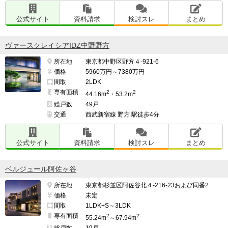
公式サイト
資料請求
検討スレ
まとめ
ヴァースクレイシアIDZ中野野方
所在地
東京都中野区野方４-921-6
価格
5960万円～7380万円
間取
2LDK
専有面積
2
2
44.16m
・53.2m
総戸数
49戸
交通
西武新宿線 野方 駅徒歩4分
公式サイト
資料請求
検討スレ
まとめ
ベルジュール阿佐ヶ谷
所在地
東京都杉並区阿佐谷北４-216-23および同番2
価格
未定
間取
1LDK+S～3LDK
専有面積
2
2
55.24m
～67.94m
総戸数
19戸