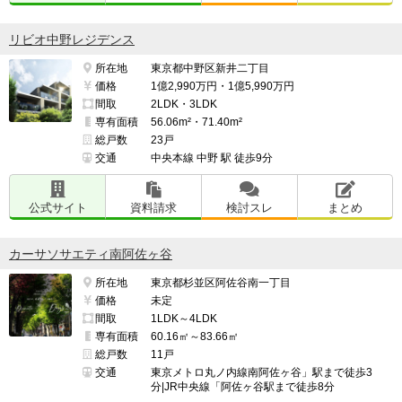
リビオ中野レジデンス
所在地
東京都中野区新井二丁目
価格
1億2,990万円・1億5,990万円
間取
2LDK・3LDK
専有面積
56.06m²・71.40m²
総戸数
23戸
交通
中央本線 中野 駅 徒歩9分
公式サイト
資料請求
検討スレ
まとめ
カーサソサエティ南阿佐ヶ谷
所在地
東京都杉並区阿佐谷南一丁目
価格
未定
間取
1LDK～4LDK
専有面積
60.16㎡～83.66㎡
総戸数
11戸
交通
東京メトロ丸ノ内線南阿佐ヶ谷」駅まで徒歩3
分|JR中央線「阿佐ヶ谷駅まで徒歩8分