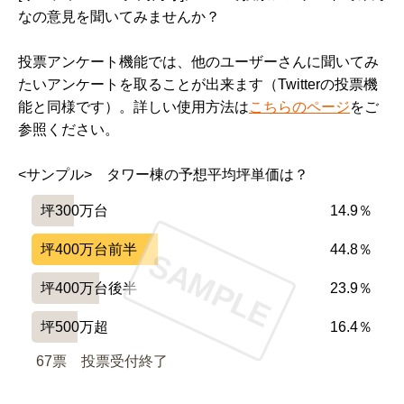
なの意見を聞いてみませんか？
投票アンケート機能では、他のユーザーさんに聞いてみ
たいアンケートを取ることが出来ます（Twitterの投票機
能と同様です）。詳しい使用方法は
こちらのページ
をご
参照ください。
<サンプル>　タワー棟の予想平均坪単価は？
坪300万台
14.9％
坪400万台前半
44.8％
SAMPLE
坪400万台後半
23.9％
坪500万超
16.4％
67票　
投票受付終了