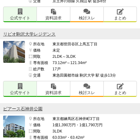
交通
京王井の頭線 久我山 駅 徒歩8分
公式サイト
資料請求
検討スレ
まとめ
リビオ駒沢大学レジデンス
所在地
東京都世田谷区上馬五丁目
価格
未定
間取
2LDK～3LDK
専有面積
73.12m²～121.34m²
総戸数
17戸
交通
東急田園都市線 駒沢大学 駅 徒歩13分
公式サイト
資料請求
検討スレ
まとめ
ピアース石神井公園
所在地
東京都練馬区石神井町3丁目
価格
1億1,390万円・1億1,790万円
間取
3LDK
専有面積
63.03m²・63.42m²