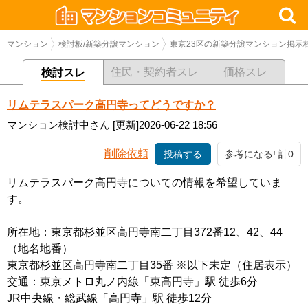
マンション
検討板/新築分譲マンション
東京23区の新築分譲マンション掲示
住民・契約者スレ
価格スレ
検討スレ
リムテラスパーク高円寺ってどうですか？
マンション検討中さん
[更新]2026-06-22 18:56
削除依頼
投稿する
参考になる! 計0
リムテラスパーク高円寺についての情報を希望していま
す。
所在地：東京都杉並区高円寺南二丁目372番12、42、44
（地名地番）
東京都杉並区高円寺南二丁目35番 ※以下未定（住居表示）
交通：東京メトロ丸ノ内線「東高円寺」駅 徒歩6分
JR中央線・総武線「高円寺」駅 徒歩12分