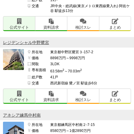
交通
JR中央・総武線(東京メトロ東西線乗入れ) 阿佐ケ
谷 駅徒歩13分
公式サイト
資料請求
検討スレ
まとめ
レジデンシャル中野鷺宮
所在地
東京都中野区鷺宮３-157-2
価格
8898万円～9998万円
間取
3LDK
専有面積
2
2
63.58m
～70.03m
総戸数
41戸
交通
西武新宿線 鷺ノ宮 駅徒歩6分
公式サイト
資料請求
検討スレ
まとめ
アネシア練馬中村南
所在地
東京都練馬区中村南２-7-15
価格
8580万円～1億2890万円