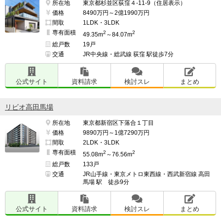
所在地
東京都杉並区荻窪４-11-9（住居表示）
価格
8490万円～2億1990万円
間取
1LDK・3LDK
専有面積
2
2
49.35m
～84.07m
総戸数
19戸
交通
JR中央線・総武線 荻窪 駅徒歩7分
公式サイト
資料請求
検討スレ
まとめ
リビオ高田馬場
所在地
東京都新宿区下落合１丁目
価格
9890万円～1億7290万円
間取
2LDK・3LDK
専有面積
2
2
55.08m
～76.56m
総戸数
133戸
交通
JR山手線・東京メトロ東西線・西武新宿線 高田
馬場 駅 徒歩9分
公式サイト
資料請求
検討スレ
まとめ