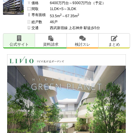
価格
6400万円台～9300万円台（予定）
間取
1LDK+S～3LDK
専有面積
2
2
53.5m
～67.35m
総戸数
46戸
交通
西武新宿線 上石神井 駅徒歩5分
公式サイト
資料請求
検討スレ
まとめ