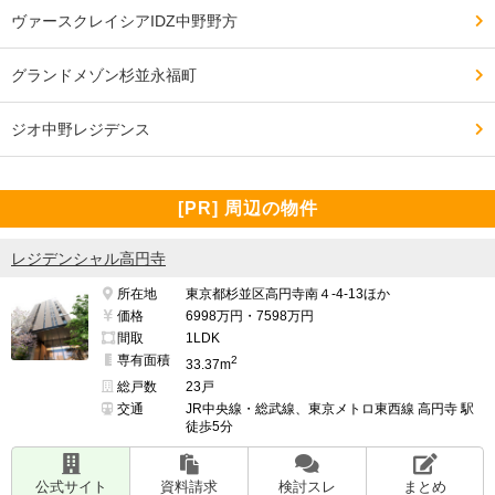
ヴァースクレイシアIDZ中野野方
グランドメゾン杉並永福町
ジオ中野レジデンス
[PR] 周辺の物件
レジデンシャル高円寺
所在地
東京都杉並区高円寺南４-4-13ほか
価格
6998万円・7598万円
間取
1LDK
専有面積
2
33.37m
総戸数
23戸
交通
JR中央線・総武線、東京メトロ東西線 高円寺 駅
徒歩5分
公式サイト
資料請求
検討スレ
まとめ