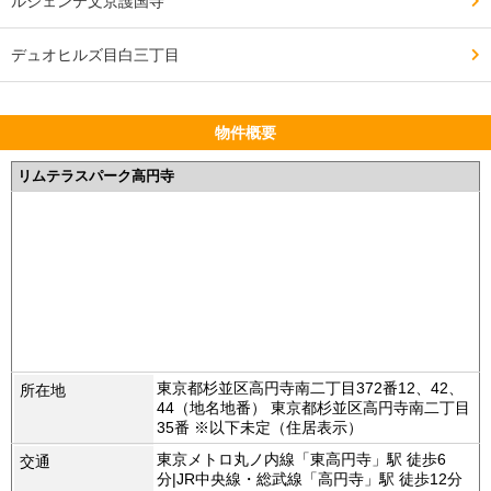
ルジェンテ文京護国寺
デュオヒルズ目白三丁目
物件概要
リムテラスパーク高円寺
東京都杉並区高円寺南二丁目372番12、42、
所在地
44（地名地番） 東京都杉並区高円寺南二丁目
35番 ※以下未定（住居表示）
東京メトロ丸ノ内線「東高円寺」駅 徒歩6
交通
分|JR中央線・総武線「高円寺」駅 徒歩12分