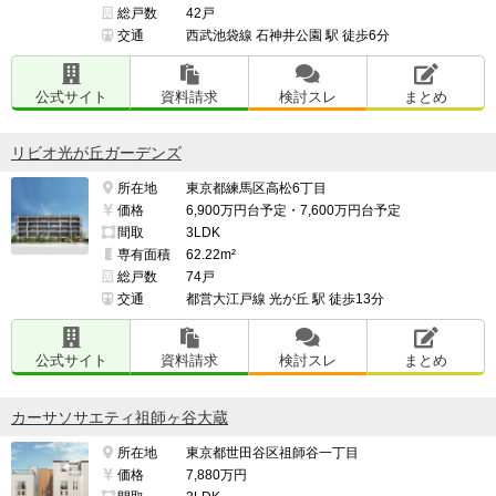
総戸数
42戸
交通
西武池袋線 石神井公園 駅 徒歩6分
公式サイト
資料請求
検討スレ
まとめ
リビオ光が丘ガーデンズ
所在地
東京都練馬区高松6丁目
価格
6,900万円台予定・7,600万円台予定
間取
3LDK
専有面積
62.22m²
総戸数
74戸
交通
都営大江戸線 光が丘 駅 徒歩13分
公式サイト
資料請求
検討スレ
まとめ
カーサソサエティ祖師ヶ谷大蔵
所在地
東京都世田谷区祖師谷一丁目
価格
7,880万円