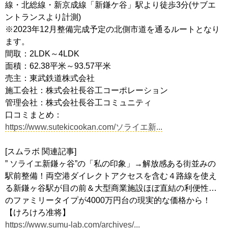
線・北総線・新京成線「新鎌ケ谷」駅より徒歩3分(サブエ
ントランスより計測)
※2023年12月整備完成予定の北側市道を通るルートとなり
ます。
間取：2LDK～4LDK
面積：62.38平米～93.57平米
売主：東武鉄道株式会社
施工会社：株式会社長谷工コーポレーション
管理会社：株式会社長谷工コミュニティ
口コミまとめ：
https://www.sutekicookan.com/ソライエ新...
[スムラボ 関連記事]
” ソライエ新鎌ヶ谷”の「私の印象」→解放感ある街並みの
駅前整備！両空港ダイレクトアクセスを含む４路線を使え
る新鎌ヶ谷駅が目の前＆大型商業施設ほぼ直結の利便性…
のファミリータイプが4000万円台の現実的な価格から！
【けろけろ准将】
https://www.sumu-lab.com/archives/...