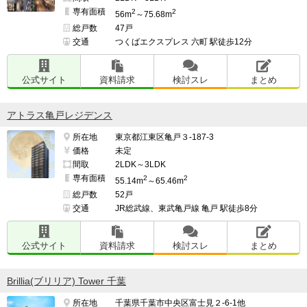
専有面積
2
2
56m
～75.68m
総戸数
47戸
交通
つくばエクスプレス 六町 駅徒歩12分
公式サイト
資料請求
検討スレ
まとめ
アトラス亀戸レジデンス
所在地
東京都江東区亀戸３-187-3
価格
未定
間取
2LDK～3LDK
専有面積
2
2
55.14m
～65.46m
総戸数
52戸
交通
JR総武線、東武亀戸線 亀戸 駅徒歩8分
公式サイト
資料請求
検討スレ
まとめ
Brillia(ブリリア) Tower 千葉
所在地
千葉県千葉市中央区富士見２-6-1他