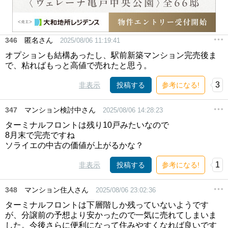
346
匿名さん
2025/08/06 11:19:41
オプションも結構あったし、駅前新築マンション完売後ま
で、粘ればもっと高値で売れたと思う。
3
非表示
投稿する
参考になる!
347
マンション検討中さん
2025/08/06 14:28:23
ターミナルフロントは残り10戸みたいなので
8月末で完売ですね
ソライエの中古の価値が上がるかな？
1
非表示
投稿する
参考になる!
348
マンション住人さん
2025/08/06 23:02:36
ターミナルフロントは下層階しか残っていないようです
が、分譲前の予想より安かったので一気に売れてしまいま
した。今後さらに便利になって住みやすくなれば良いです