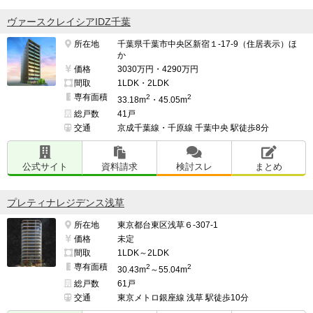
ヴァースクレイシアIDZ千葉
所在地
千葉県千葉市中央区新宿１-17-9（住居表示）ほ
か
価格
3030万円・4290万円
間取
1LDK・2LDK
専有面積
2
2
33.18m
・45.05m
総戸数
41戸
交通
京成千葉線・千原線 千葉中央 駅徒歩8分
公式サイト
資料請求
検討スレ
まとめ
プレティナレジデンス浅草
所在地
東京都台東区浅草６-307-1
価格
未定
間取
1LDK～2LDK
専有面積
2
2
30.43m
～55.04m
総戸数
61戸
交通
東京メトロ銀座線 浅草 駅徒歩10分