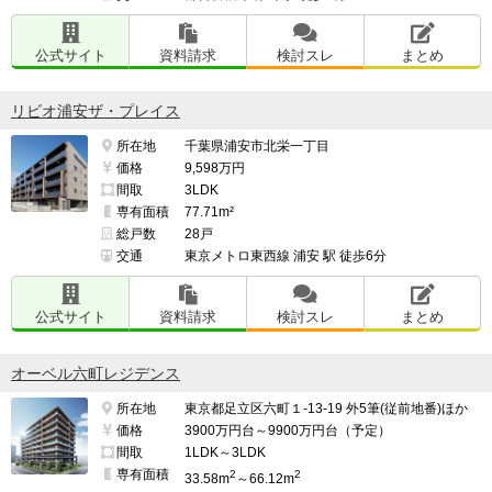
公式サイト
資料請求
検討スレ
まとめ
リビオ浦安ザ・プレイス
所在地
千葉県浦安市北栄一丁目
価格
9,598万円
間取
3LDK
専有面積
77.71m²
総戸数
28戸
交通
東京メトロ東西線 浦安 駅 徒歩6分
公式サイト
資料請求
検討スレ
まとめ
オーベル六町レジデンス
所在地
東京都足立区六町１-13-19 外5筆(従前地番)ほか
価格
3900万円台～9900万円台（予定）
間取
1LDK～3LDK
専有面積
2
2
33.58m
～66.12m