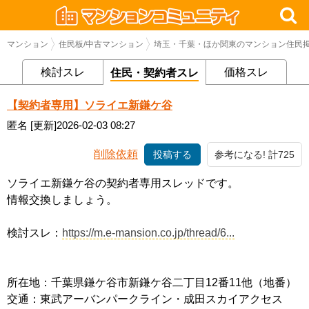
マンション
住民板/中古マンション
埼玉・千葉・ほか関東のマンション住民掲
検討スレ
価格スレ
住民・契約者スレ
【契約者専用】ソライエ新鎌ケ谷
匿名
[更新]2026-02-03 08:27
削除依頼
投稿する
参考になる! 計725
ソライエ新鎌ケ谷の契約者専用スレッドです。
情報交換しましょう。
検討スレ：
https://m.e-mansion.co.jp/thread/6...
所在地：千葉県鎌ケ谷市新鎌ケ谷二丁目12番11他（地番）
交通：東武アーバンパークライン・成田スカイアクセス