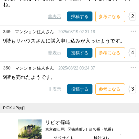
ね。
2
非表示
投稿する
参考になる!
349
マンション住人さん
2025/08/19 02:31:16
9階もリハウスさんに購入申し込みが入ったようです。
4
非表示
投稿する
参考になる!
350
マンション住人さん
2025/08/22 03:24:37
9階も売れたようです。
3
非表示
投稿する
参考になる!
PICK UP物件
リビオ篠崎
東京都江戸川区篠崎町5丁目70番（地番）
公式サイト
検討スレ