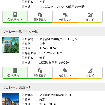
総戸数
78戸
交通
つくばエクスプレス 六町 駅徒歩4分
公式サイト
資料請求
検討スレ
まとめ
ヴェレーナ亀戸中央公園
所在地
東京都江東区亀戸8-171-1ほか
価格
未定
間取
2LDK～3LDK
専有面積
58.75m²～76.16m²
総戸数
66戸
交通
総武線 亀戸 駅 徒歩12分
公式サイト
資料請求
検討スレ
まとめ
ヴェレーナ東京六町
所在地
東京都足立区南花畑２-18-2
価格
未定
間取
2LDK・3LDK