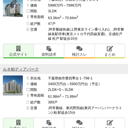
価格
5998万円～7998万円
間取
3LDK
専有面積
2
2
63.36m
～70.84m
総戸数
47戸
交通
JR常磐線快速(上野東京ライン乗り入れ)、JR常磐
線各駅停車(東京メトロ千代田線直通)、京成松戸
線 松戸 駅徒歩10分
公式サイト
資料請求
検討スレ
まとめ
ルネ柏ディアパーク
所在地
千葉県柏市豊四季台１-798-1
価格
3400万円台～5900万円台（予定）
間取
2LDK+S～3LDK
専有面積
2
2
61.98m
～71.89m
総戸数
389戸
交通
JR常磐線、東武野田線(東武アーバンパークライ
ン) 柏 駅徒歩15分