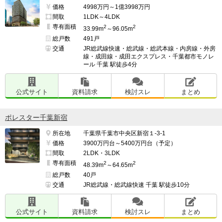
価格
4998万円～1億3998万円
間取
1LDK～4LDK
専有面積
2
2
33.99m
～96.05m
総戸数
491戸
交通
JR総武線快速・総武線・総武本線・内房線・外房
線・成田線・成田エクスプレス・千葉都市モノレ
ール 千葉 駅徒歩4分
公式サイト
資料請求
検討スレ
まとめ
ポレスター千葉新宿
所在地
千葉県千葉市中央区新宿１-3-1
価格
3900万円台～5400万円台（予定）
間取
2LDK・3LDK
専有面積
2
2
48.39m
～64.65m
総戸数
40戸
交通
JR総武線・総武線快速 千葉 駅徒歩10分
公式サイト
資料請求
検討スレ
まとめ