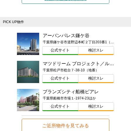
PICK UP物件
アーバンパレス鎌ケ谷
千葉県鎌ケ谷市道野辺本町２丁目203番1（地番）
公式サイト
検討スレ
マツドリーム プロジェクト／ルネ松戸みのり台
千葉県松戸市稔台７-38-10（地番）
公式サイト
検討スレ
ブランズシティ船橋ビアレ
千葉県船橋市市場１-1974-23ほか
公式サイト
検討スレ
ご近所物件を見てみる