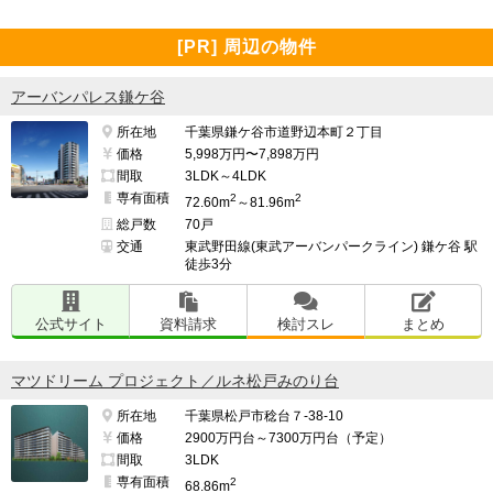
[PR] 周辺の物件
アーバンパレス鎌ケ谷
所在地
千葉県鎌ケ谷市道野辺本町２丁目
価格
5,998万円〜7,898万円
間取
3LDK～4LDK
専有面積
2
2
72.60m
～81.96m
総戸数
70戸
交通
東武野田線(東武アーバンパークライン) 鎌ケ谷 駅
徒歩3分
公式サイト
資料請求
検討スレ
まとめ
マツドリーム プロジェクト／ルネ松戸みのり台
所在地
千葉県松戸市稔台７-38-10
価格
2900万円台～7300万円台（予定）
間取
3LDK
専有面積
2
68.86m