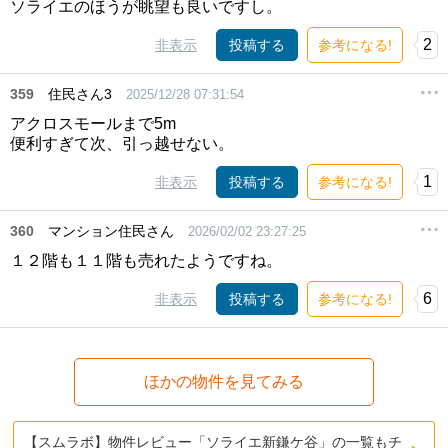
ソライエのほうが眺望も良いですし。
2
非表示
投稿する
参考になる!
359
住民さん3
2025/12/28 07:31:54
アクロスモールまで5m
便利すぎて次、引っ越せない。
1
非表示
投稿する
参考になる!
360
マンション住民さん
2026/02/02 23:27:25
１２階も１１階も売れたようですね。
6
非表示
投稿する
参考になる!
ほかの物件を見てみる
【スムラボ】物件レビュー「ソライエ新鎌ケ谷」の一覧もチ