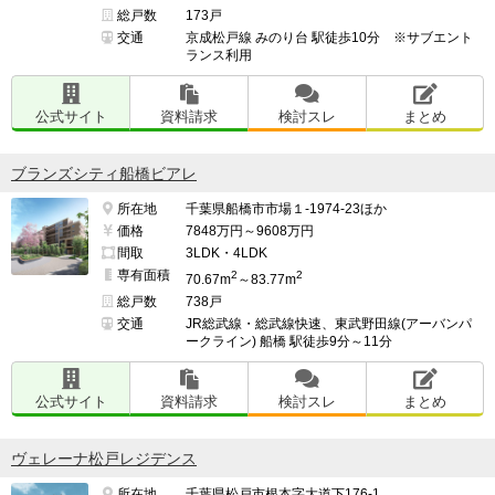
総戸数
173戸
交通
京成松戸線 みのり台 駅徒歩10分 ※サブエント
ランス利用
公式サイト
資料請求
検討スレ
まとめ
ブランズシティ船橋ビアレ
所在地
千葉県船橋市市場１-1974-23ほか
価格
7848万円～9608万円
間取
3LDK・4LDK
専有面積
2
2
70.67m
～83.77m
総戸数
738戸
交通
JR総武線・総武線快速、東武野田線(アーバンパ
ークライン) 船橋 駅徒歩9分～11分
公式サイト
資料請求
検討スレ
まとめ
ヴェレーナ松戸レジデンス
所在地
千葉県松戸市根本字大道下176-1