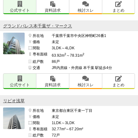
公式サイト
資料請求
検討スレ
まとめ
グランドパレス本千葉ザ・マークス
所在地
千葉県千葉市中央区神明町26番1
価格
未定
間取
3LDK～4LDK
専有面積
2
2
63.92m
～78.31m
総戸数
86戸
交通
JR内房線・外房線 本千葉 駅徒歩4分
公式サイト
資料請求
検討スレ
まとめ
リビオ浅草
所在地
東京都台東区千束一丁目
価格
未定
間取
1LDK～3LDK
専有面積
32.77m²～67.20m²
総戸数
72戸