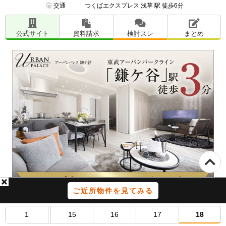
交通
つくばエクスプレス 浅草 駅 徒歩6分
公式サイト
資料請求
検討スレ
まとめ
ご近所物件を見てみる
1
15
16
17
18