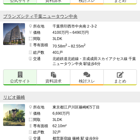
公式サイト
資料請求
検討スレ
まとめ
ブランズシティ千葉ニュータウン中央
所在地
千葉県印西市中央南２-3-2
価格
4100万円～6490万円
間取
3LDK
専有面積
2
2
70.58m
～82.55m
総戸数
401戸
交通
北総鉄道北総線・京成成田スカイアクセス線 千葉
ニュータウン中央 駅徒歩6分
公式サイト
資料請求
検討スレ
まとめ
リビオ篠崎
所在地
東京都江戸川区篠崎町5丁目
価格
6,690万円
間取
3LDK
専有面積
62.10m²
総戸数
32戸
交通
都営新宿線 篠崎 駅 徒歩9分