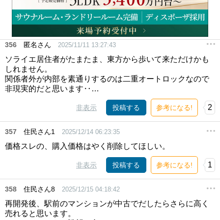
356
匿名さん
2025/11/11 13:27:43
ソライエ居住者がたまたま、東方から歩いて来ただけかも
しれません。
関係者外が内部を素通りするのは二重オートロックなので
非現実的だと思います‥…
2
非表示
投稿する
参考になる!
357
住民さん1
2025/12/14 06:23:35
価格スレの、購入価格はやく削除してほしい。
1
非表示
投稿する
参考になる!
358
住民さん8
2025/12/15 04:18:42
再開発後、駅前のマンションが中古でだしたらさらに高く
売れると思います。