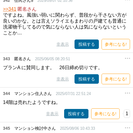
342
住民さん5
2025/05/07 02:10:36
>>341
匿名さん
ですよね。風強い弱いに関わらず、普段から干さない方が
良いのかな。とは言えソライエもまわりの戸建ても普通に
洗濯物干してるので気にならない人は気にならないという
ことか…
非表示
投稿する
参考になる!
343
匿名さん
2025/06/05 08:20:51
プランA に賛同します。 26日締め切りです。
非表示
投稿する
参考になる!
344
マンション住人さん
2025/07/31 22:51:24
14階は売れたようですね。
1
非表示
投稿する
参考になる!
345
マンション検討中さん
2025/08/06 10:43:33