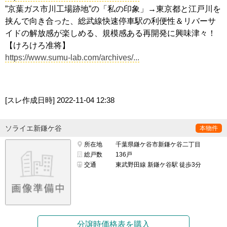
”京葉ガス市川工場跡地”の「私の印象」→東京都と江戸川を
挟んで向き合った、総武線快速停車駅の利便性＆リバーサ
イドの解放感が楽しめる、規模感ある再開発に興味津々！
【けろけろ准将】
https://www.sumu-lab.com/archives/...
[スレ作成日時]
2022-11-04 12:38
ソライエ新鎌ケ谷
本物件
所在地
千葉県鎌ケ谷市新鎌ケ谷二丁目
総戸数
136戸
交通
東武野田線 新鎌ケ谷駅 徒歩3分
分譲時価格表を購入