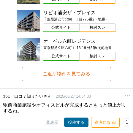
リビオ浦安ザ・プレイス
千葉県浦安市北栄一丁目775番2（地番）
公式サイト
検討スレ
オーベル六町レジデンス
東京都足立区六町１-13-19 外5筆(従前地番)ほか
公式サイト
検討スレ
ご近所物件を見てみる
351
口コミ知りたいさん
2025/08/27 14:54:33
駅前商業施設やオフィスビルが完成するともっと値上がり
するね。
1
非表示
投稿する
参考になる!