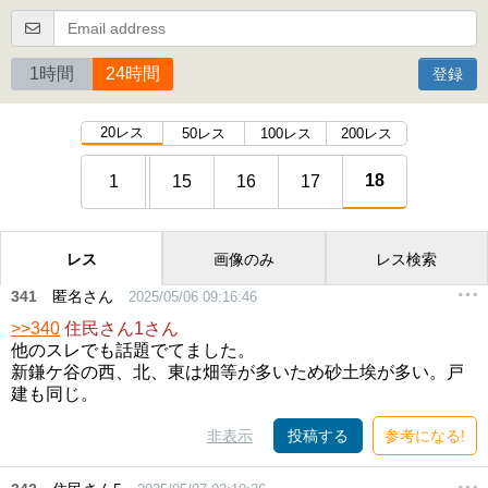
1時間
24時間
登録
20レス
50レス
100レス
200レス
18
1
15
16
17
レス
画像のみ
レス検索
341
匿名さん
2025/05/06 09:16:46
>>340
住民さん1さん
他のスレでも話題でてました。
新鎌ケ谷の西、北、東は畑等が多いため砂土埃が多い。戸
建も同じ。
非表示
投稿する
参考になる!