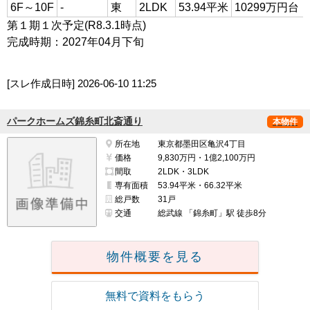
6F～10F
-
東
2LDK
53.94平米
10299万円台
第１期１次予定(R8.3.1時点)
完成時期：2027年04月下旬
[スレ作成日時]
2026-06-10 11:25
パークホームズ錦糸町北斎通り
本物件
所在地
東京都墨田区亀沢4丁目
価格
9,830万円・1億2,100万円
間取
2LDK・3LDK
専有面積
53.94平米・66.32平米
総戸数
31戸
交通
総武線 「錦糸町」駅 徒歩8分
物件概要を見る
無料で資料をもらう