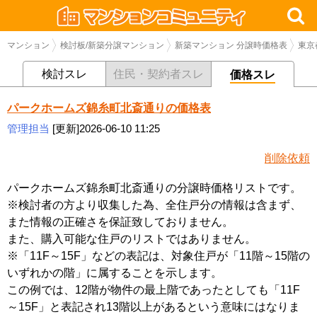
マンション
検討板/新築分譲マンション
新築マンション 分譲時価格表
東京
検討スレ
住民・契約者スレ
価格スレ
パークホームズ錦糸町北斎通りの価格表
管理担当
[更新]2026-06-10 11:25
削除依頼
パークホームズ錦糸町北斎通りの分譲時価格リストです。
※検討者の方より収集した為、全住戸分の情報は含まず、
また情報の正確さを保証致しておりません。
また、購入可能な住戸のリストではありません。
※「11F～15F」などの表記は、対象住戸が「11階～15階の
いずれかの階」に属することを示します。
この例では、12階が物件の最上階であったとしても「11F
～15F」と表記され13階以上があるという意味にはなりま