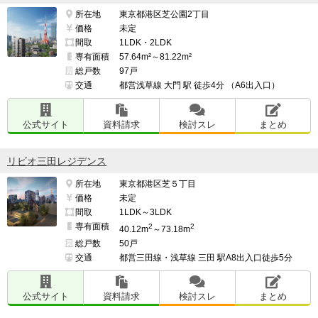
所在地
東京都港区芝公園2丁目
価格
未定
間取
1LDK・2LDK
専有面積
57.64m²～81.22m²
総戸数
97戸
交通
都営浅草線 大門 駅 徒歩4分 （A6出入口）
公式サイト
資料請求
検討スレ
まとめ
リビオ三田レジデンス
所在地
東京都港区芝５丁目
価格
未定
間取
1LDK～3LDK
専有面積
2
2
40.12m
～73.18m
総戸数
50戸
交通
都営三田線・浅草線 三田 駅A8出入口徒歩5分
公式サイト
資料請求
検討スレ
まとめ