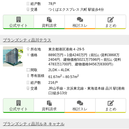
総戸数
78戸
交通
つくばエクスプレス 六町 駅徒歩4分
公式サイト
資料請求
検討スレ
まとめ
ブランズシティ品川テラス
所在地
東京都港区港南４-29-5
価格
8890万円～1億4240万円（前払い賃料3868万
2404円、建物価格5021万7596円～前払い賃料
4783万1700円、建物価格9456万8300円）
間取
2LDK～4LDK
専有面積
2
2
61.67m
～80.57m
総戸数
216戸
交通
JR山手線・京浜東北線・東海道本線 品川 駅(港南
口)徒歩13分
公式サイト
資料請求
検討スレ
まとめ
ブランズシティ品川ルネ キャナル