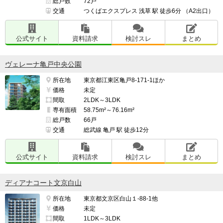
総戸数
72戸
交通
つくばエクスプレス 浅草 駅 徒歩6分 （A2出口）
公式サイト
資料請求
検討スレ
まとめ
ヴェレーナ亀戸中央公園
所在地
東京都江東区亀戸8-171-1ほか
価格
未定
間取
2LDK～3LDK
専有面積
58.75m²～76.16m²
総戸数
66戸
交通
総武線 亀戸 駅 徒歩12分
公式サイト
資料請求
検討スレ
まとめ
ディアナコート文京白山
所在地
東京都文京区白山１-88-1他
価格
未定
間取
1LDK～3LDK