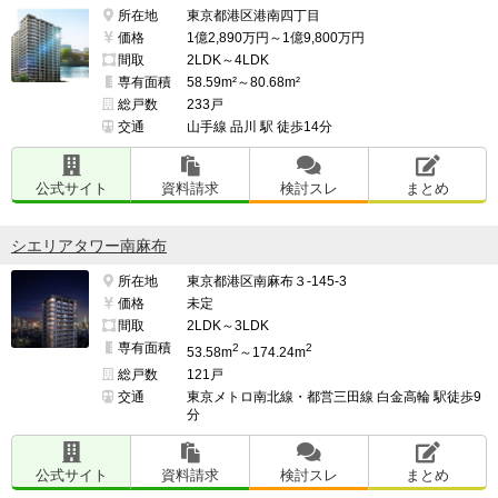
所在地
東京都港区港南四丁目
価格
1億2,890万円～1億9,800万円
間取
2LDK～4LDK
専有面積
58.59m²～80.68m²
総戸数
233戸
交通
山手線 品川 駅 徒歩14分
公式サイト
資料請求
検討スレ
まとめ
シエリアタワー南麻布
所在地
東京都港区南麻布３-145-3
価格
未定
間取
2LDK～3LDK
専有面積
2
2
53.58m
～174.24m
総戸数
121戸
交通
東京メトロ南北線・都営三田線 白金高輪 駅徒歩9
分
公式サイト
資料請求
検討スレ
まとめ