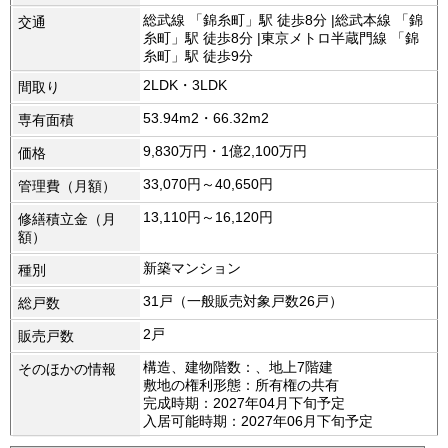
総武線 「錦糸町」駅 徒歩8分 |総武本線 「錦
交通
糸町」駅 徒歩8分 |東京メトロ半蔵門線 「錦
糸町」駅 徒歩9分
2LDK・3LDK
間取り
53.94m2・66.32m2
専有面積
9,830万円・1億2,100万円
価格
33,070円～40,650円
管理費（月額）
13,110円～16,120円
修繕積立金（月
額）
新築マンション
種別
31戸（一般販売対象戸数26戸）
総戸数
2戸
販売戸数
構造、建物階数：、地上7階建
そのほかの情報
敷地の権利形態：所有権の共有
完成時期：2027年04月下旬予定
入居可能時期：2027年06月下旬予定