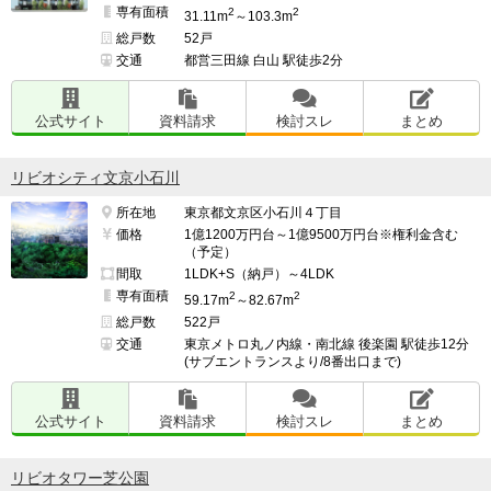
専有面積
2
2
31.11m
～103.3m
総戸数
52戸
交通
都営三田線 白山 駅徒歩2分
公式サイト
資料請求
検討スレ
まとめ
リビオシティ文京小石川
所在地
東京都文京区小石川４丁目
価格
1億1200万円台～1億9500万円台※権利金含む
（予定）
間取
1LDK+S（納戸）～4LDK
専有面積
2
2
59.17m
～82.67m
総戸数
522戸
交通
東京メトロ丸ノ内線・南北線 後楽園 駅徒歩12分
(サブエントランスより/8番出口まで)
公式サイト
資料請求
検討スレ
まとめ
リビオタワー芝公園