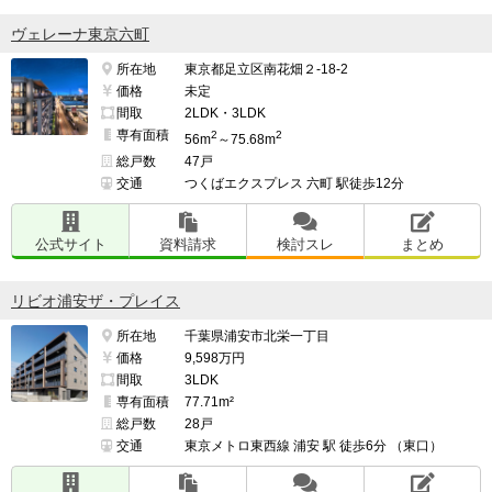
ヴェレーナ東京六町
所在地
東京都足立区南花畑２-18-2
価格
未定
間取
2LDK・3LDK
専有面積
2
2
56m
～75.68m
総戸数
47戸
交通
つくばエクスプレス 六町 駅徒歩12分
公式サイト
資料請求
検討スレ
まとめ
リビオ浦安ザ・プレイス
所在地
千葉県浦安市北栄一丁目
価格
9,598万円
間取
3LDK
専有面積
77.71m²
総戸数
28戸
交通
東京メトロ東西線 浦安 駅 徒歩6分 （東口）