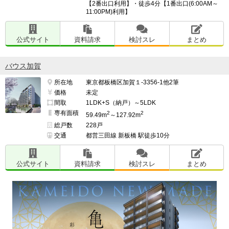
【2番出口利用】・徒歩4分【1番出口(6:00AM～
11:00PM)利用】
公式サイト
資料請求
検討スレ
まとめ
バウス加賀
所在地
東京都板橋区加賀１-3356-1他2筆
価格
未定
間取
1LDK+S（納戸）～5LDK
専有面積
2
2
59.49m
～127.92m
総戸数
228戸
交通
都営三田線 新板橋 駅徒歩10分
公式サイト
資料請求
検討スレ
まとめ