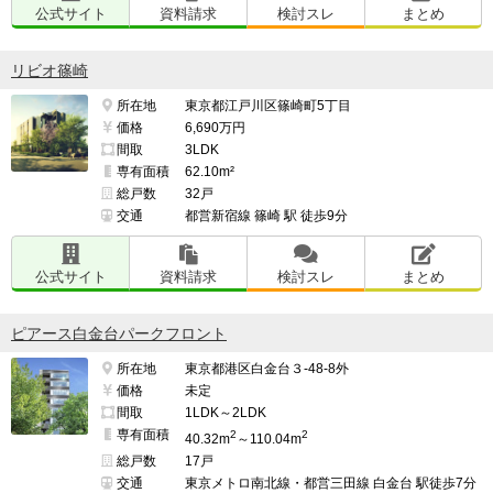
公式サイト
資料請求
検討スレ
まとめ
リビオ篠崎
所在地
東京都江戸川区篠崎町5丁目
価格
6,690万円
間取
3LDK
専有面積
62.10m²
総戸数
32戸
交通
都営新宿線 篠崎 駅 徒歩9分
公式サイト
資料請求
検討スレ
まとめ
ピアース白金台パークフロント
所在地
東京都港区白金台３-48-8外
価格
未定
間取
1LDK～2LDK
専有面積
2
2
40.32m
～110.04m
総戸数
17戸
交通
東京メトロ南北線・都営三田線 白金台 駅徒歩7分