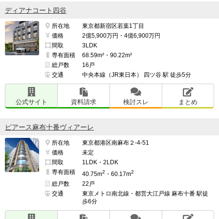
ディアナコート四谷
所在地
東京都新宿区若葉1丁目
価格
2億5,900万円・4億6,900万円
間取
3LDK
専有面積
68.59m²・90.22m²
総戸数
16戸
交通
中央本線（JR東日本） 四ツ谷 駅 徒歩5分
公式サイト
資料請求
検討スレ
まとめ
ピアース麻布十番ヴィアーレ
所在地
東京都港区南麻布２-4-51
価格
未定
間取
1LDK・2LDK
専有面積
2
2
40.75m
・60.17m
総戸数
22戸
交通
東京メトロ南北線・都営大江戸線 麻布十番 駅徒
歩6分