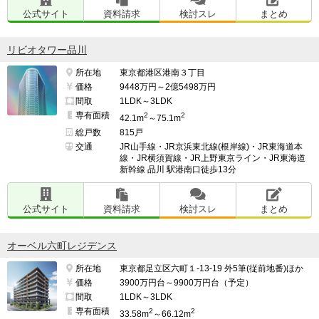
公式サイト
資料請求
検討スレ
まとめ
リビオタワー品川
所在地
東京都港区港南３丁目
価格
9448万円～2億5498万円
間取
1LDK～3LDK
専有面積
2
2
42.1m
～75.1m
総戸数
815戸
交通
JR山手線・JR京浜東北線(根岸線)・JR東海道本
線・JR横須賀線・JR上野東京ライン・JR東海道
新幹線 品川 駅港南口徒歩13分
公式サイト
資料請求
検討スレ
まとめ
オーベル六町レジデンス
所在地
東京都足立区六町１-13-19 外5筆(従前地番)ほか
価格
3900万円台～9900万円台（予定）
間取
1LDK～3LDK
専有面積
2
2
33.58m
～66.12m