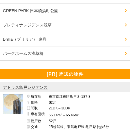
GREEN PARK 日本橋浜町公園
プレティナレジデンス浅草
Brillia（ブリリア） 曳舟
パークホームズ浅草橋
[PR] 周辺の物件
アトラス亀戸レジデンス
所在地
東京都江東区亀戸３-187-3
価格
未定
間取
2LDK～3LDK
専有面積
2
2
55.14m
～65.46m
総戸数
52戸
交通
JR総武線、東武亀戸線 亀戸 駅徒歩8分