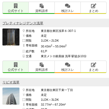
公式サイト
資料請求
検討スレ
まとめ
プレティナレジデンス浅草
所在地
東京都台東区浅草６-307-1
価格
未定
間取
1LDK～2LDK
専有面積
2
2
30.43m
～55.04m
総戸数
61戸
交通
東京メトロ銀座線 浅草 駅徒歩10分
公式サイト
資料請求
検討スレ
まとめ
リビオ浅草
所在地
東京都台東区千束一丁目
価格
未定
間取
1LDK～3LDK
専有面積
32.77m²～67.20m²