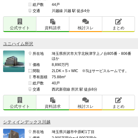
総戸数
44戸
交通
川越線 川越 駅 徒歩4分
公式サイト
資料請求
検討スレ
まとめ
ユニハイム所沢
所在地
埼玉県所沢市大字北秋津字上ノ台805番・806番
ほか
価格
8,890万円
間取
2LDK＋S＋WIC ※Sはサービスルームです。
専有面積
75.88m²
総戸数
40戸
交通
西武新宿線 所沢 駅 徒歩8分
公式サイト
資料請求
検討スレ
まとめ
シティインデックス川越
所在地
埼玉県川越市中原町1丁目