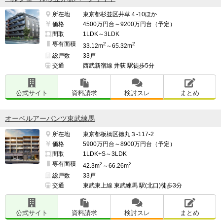
所在地
東京都杉並区井草４-10ほか
価格
4500万円台～9200万円台（予定）
間取
1LDK～3LDK
専有面積
2
2
33.12m
～65.32m
総戸数
33戸
交通
西武新宿線 井荻 駅徒歩5分
公式サイト
資料請求
検討スレ
まとめ
オーベルアーバンツ東武練馬
所在地
東京都板橋区徳丸３-117-2
価格
5900万円台～8900万円台（予定）
間取
1LDK+S～3LDK
専有面積
2
2
42.3m
～66.26m
総戸数
33戸
交通
東武東上線 東武練馬 駅(北口)徒歩3分
公式サイト
資料請求
検討スレ
まとめ