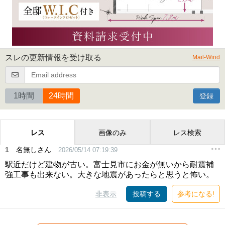
スレの更新情報を受け取る
Mail-Wind
1時間
24時間
登録
レス
画像のみ
レス検索
1
名無しさん
2026/05/14 07:19:39
駅近だけど建物が古い。富士見市にお金が無いから耐震補
強工事も出来ない。大きな地震があったらと思うと怖い。
非表示
投稿する
参考になる!