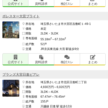
公式サイト
資料請求
検討スレ
まとめ
ポレスター大宮ブライト
所在地
埼玉県さいたま市大宮区吉敷町１-49-1
価格
未定
間取
2LDK・3LDK
専有面積
2
2
55.18m
～67.32m
総戸数
52戸
交通
JR京浜東北線 大宮 駅徒歩9分
公式サイト
資料請求
検討スレ
まとめ
ブランズ大宮日進ビアレ
所在地
埼玉県さいたま市北区日進町二丁目
価格
4,930万円～6,020万円
間取
3LDK～4LDK
専有面積
67.47m²～76.45m²
総戸数
155戸
交通
川越線 日進 駅 徒歩12分