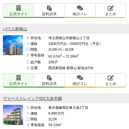
公式サイト
資料請求
検討スレ
まとめ
バウス新狭山
所在地
埼玉県狭山市新狭山２丁目
価格
3300万円台～5000万円台（予定）
間取
2LDK+S～4LDK
専有面積
2
2
62.67m
～72.39m
総戸数
206戸
交通
西武新宿線 新狭山 駅徒歩5分
公式サイト
資料請求
検討スレ
まとめ
ヴァースクレイシアIDZ大泉学園
所在地
東京都練馬区東大泉2丁目
価格
6,990万円
間取
2LDK
専有面積
54.15m²