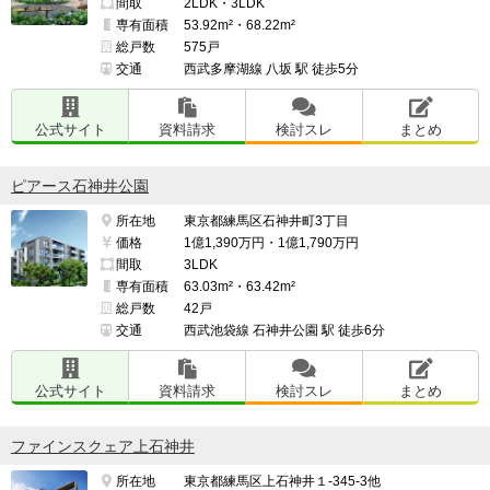
間取
2LDK・3LDK
専有面積
53.92m²・68.22m²
総戸数
575戸
交通
西武多摩湖線 八坂 駅 徒歩5分
公式サイト
資料請求
検討スレ
まとめ
ピアース石神井公園
所在地
東京都練馬区石神井町3丁目
価格
1億1,390万円・1億1,790万円
間取
3LDK
専有面積
63.03m²・63.42m²
総戸数
42戸
交通
西武池袋線 石神井公園 駅 徒歩6分
公式サイト
資料請求
検討スレ
まとめ
ファインスクェア上石神井
所在地
東京都練馬区上石神井１-345-3他