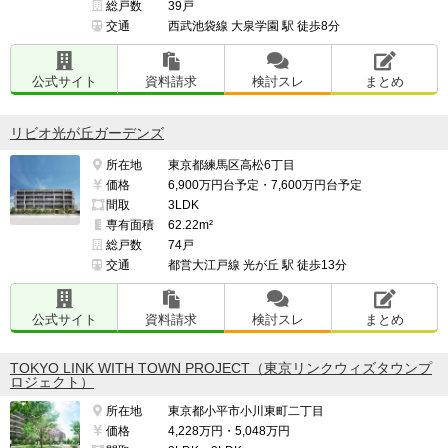
総戸数
39戸
交通
西武池袋線 大泉学園 駅 徒歩8分
公式サイト
資料請求
検討スレ
まとめ
リビオ光が丘ガーデンズ
所在地
東京都練馬区高松6丁目
価格
6,900万円台予定・7,600万円台予定
間取
3LDK
専有面積
62.22m²
総戸数
74戸
交通
都営大江戸線 光が丘 駅 徒歩13分
公式サイト
資料請求
検討スレ
まとめ
TOKYO LINK WITH TOWN PROJECT（東京リンクウィズタウンプ
ロジェクト）
所在地
東京都小平市小川東町二丁目
価格
4,228万円・5,048万円