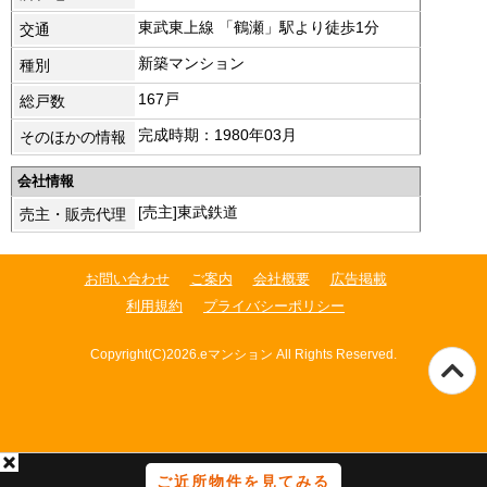
東武東上線 「鶴瀬」駅より徒歩1分
交通
新築マンション
種別
167戸
総戸数
完成時期：1980年03月
そのほかの情報
会社情報
[売主]東武鉄道
売主・販売代理
お問い合わせ
ご案内
会社概要
広告掲載
利用規約
プライバシーポリシー
Copyright(C)2026.eマンション All Rights Reserved.
ご近所物件を見てみる