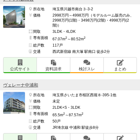
所在地
埼玉県川越市南台３-3-2
価格
2998万円～4998万円（モデルルーム販売のみ、
2998万円(1階)・3498万円(2階)・4998万円(2
階)）
間取
3LDK・4LDK
専有面積
2
2
67.07m
～80.52m
総戸数
117戸
交通
西武新宿線 南大塚 駅南口 徒歩2分
公式サイト
資料請求
検討スレ
まとめ
ヴェレーナ中浦和
所在地
埼玉県さいたま市桜区西堀８-395-1他
価格
未定
間取
2LDK+S・3LDK
専有面積
2
2
65.5m
～87.57m
総戸数
50戸
交通
JR埼京線 中浦和 駅徒歩8分