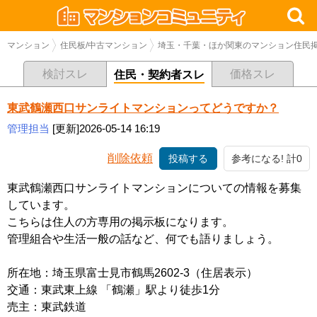
マンション
住民板/中古マンション
埼玉・千葉・ほか関東のマンション住民掲
検討スレ
価格スレ
住民・契約者スレ
東武鶴瀬西口サンライトマンションってどうですか？
管理担当
[更新]2026-05-14 16:19
削除依頼
投稿する
参考になる! 計0
東武鶴瀬西口サンライトマンションについての情報を募集
しています。
こちらは住人の方専用の掲示板になります。
管理組合や生活一般の話など、何でも語りましょう。
所在地：埼玉県富士見市鶴馬2602-3（住居表示）
交通：東武東上線 「鶴瀬」駅より徒歩1分
売主：東武鉄道