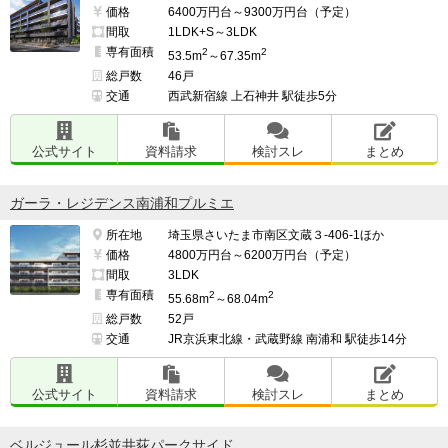
価格
6400万円台～9300万円台（予定）
間取
1LDK+S～3LDK
専有面積
2
2
53.5m
～67.35m
総戸数
46戸
交通
西武新宿線 上石神井 駅徒歩5分
公式サイト
資料請求
検討スレ
まとめ
ガーラ・レジデンス南浦和プルミエ
所在地
埼玉県さいたま市南区文蔵３-406-1ほか
価格
4800万円台～6200万円台（予定）
間取
3LDK
専有面積
2
2
55.68m
～68.04m
総戸数
52戸
交通
JR京浜東北線・武蔵野線 南浦和 駅徒歩14分
公式サイト
資料請求
検討スレ
まとめ
ベルジュール杉並井荻パークサイド