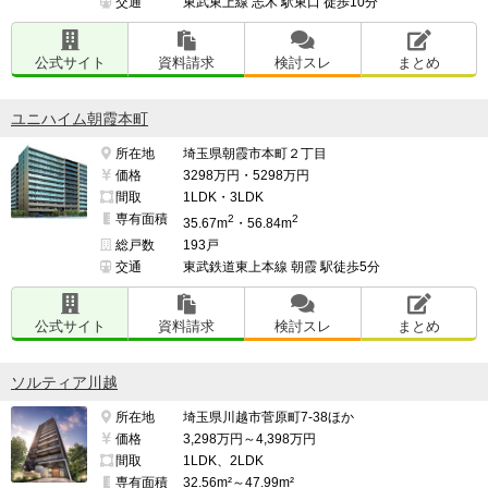
交通
東武東上線 志木 駅東口 徒歩10分
公式サイト
資料請求
検討スレ
まとめ
ユニハイム朝霞本町
所在地
埼玉県朝霞市本町２丁目
価格
3298万円・5298万円
間取
1LDK・3LDK
専有面積
2
2
35.67m
・56.84m
総戸数
193戸
交通
東武鉄道東上本線 朝霞 駅徒歩5分
公式サイト
資料請求
検討スレ
まとめ
ソルティア川越
所在地
埼玉県川越市菅原町7-38ほか
価格
3,298万円～4,398万円
間取
1LDK、2LDK
専有面積
32.56m²～47.99m²