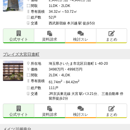
価格
2,900万円台〜4,900万円台
間取
1LDK・2LDK
専有面積
34.32㎡～53.72㎡
総戸数
52戸
交通
西武新宿線 本川越 駅 徒歩5分
公式サイト
資料請求
検討スレ
まとめ
プレイズ大宮日進町
所在地
埼玉県さいたま市北区日進町１-40-20
価格
3498万円・4998万円
間取
2LDK・4LDK
専有面積
2
2
61.74m
・84.42m
総戸数
111戸
交通
JR京浜東北線 大宮 駅バス21分、 三進自動車 停
留所徒歩2分
公式サイト
資料請求
検討スレ
まとめ
メイツ川越南台