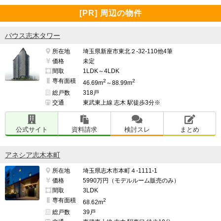
[PR] 周辺の物件
バウス志木タワー
所在地
埼玉県新座市東北２-32-110他4筆
価格
未定
間取
1LDK～4LDK
専有面積
2
2
46.69m
～88.99m
総戸数
318戸
交通
東武東上線 志木 駅徒歩3分※
公式サイト
資料請求
検討スレ
まとめ
アネシア志木本町
所在地
埼玉県志木市本町４-1111-1
価格
5990万円（モデルルーム販売のみ）
間取
3LDK
専有面積
2
68.62m
総戸数
39戸