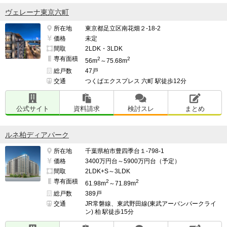
ヴェレーナ東京六町
所在地
東京都足立区南花畑２-18-2
価格
未定
間取
2LDK・3LDK
専有面積
2
2
56m
～75.68m
総戸数
47戸
交通
つくばエクスプレス 六町 駅徒歩12分
公式サイト
資料請求
検討スレ
まとめ
ルネ柏ディアパーク
所在地
千葉県柏市豊四季台１-798-1
価格
3400万円台～5900万円台（予定）
間取
2LDK+S～3LDK
専有面積
2
2
61.98m
～71.89m
総戸数
389戸
交通
JR常磐線、東武野田線(東武アーバンパークライ
ン) 柏 駅徒歩15分