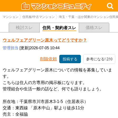
マンション
住民板/中古マンション
埼玉・千葉・ほか関東のマンション住民掲
検討スレ
価格スレ
住民・契約者スレ
ウェルフェアグリーン原木ってどうですか？
管理担当
[更新]2026-07-05 10:44
削除依頼
投稿する
参考になる! 計0
ウェルフェアグリーン原木についての情報を募集していま
す。
こちらは住人の方専用の掲示板になります。
管理組合や生活一般の話など、何でも語りましょう。
所在地：千葉県市川市原木3-1-5（住居表示）
交通：東西線 「原木中山」駅より徒歩11分
売主：全福協