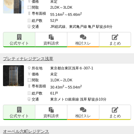
価格
未定
間取
2LDK～3LDK
専有面積
2
2
55.14m
～65.46m
総戸数
52戸
交通
JR総武線、東武亀戸線 亀戸 駅徒歩8分
公式サイト
資料請求
検討スレ
まとめ
プレティナレジデンス浅草
所在地
東京都台東区浅草６-307-1
価格
未定
間取
1LDK～2LDK
専有面積
2
2
30.43m
～55.04m
総戸数
61戸
交通
東京メトロ銀座線 浅草 駅徒歩10分
公式サイト
資料請求
検討スレ
まとめ
オーベル六町レジデンス