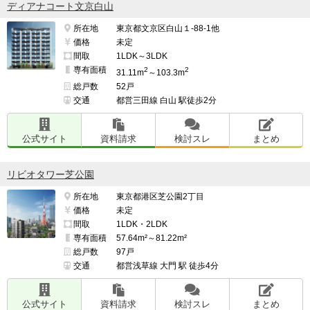
ディアナコート文京白山
所在地
東京都文京区白山１-88-1他
価格
未定
間取
1LDK～3LDK
専有面積
2
2
31.11m
～103.3m
総戸数
52戸
交通
都営三田線 白山 駅徒歩2分
公式サイト
資料請求
検討スレ
まとめ
リビオタワー芝公園
所在地
東京都港区芝公園2丁目
価格
未定
間取
1LDK・2LDK
専有面積
57.64m²～81.22m²
総戸数
97戸
交通
都営浅草線 大門 駅 徒歩4分
公式サイト
資料請求
検討スレ
まとめ