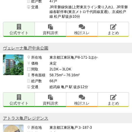
総戸数
47戸
交通
JR常磐線快速(上野東京ライン乗り入れ)、JR常磐
線各駅停車(東京メトロ千代田線直通)、京成松戸
線 松戸 駅徒歩10分
公式サイト
資料請求
検討スレ
まとめ
ヴェレーナ亀戸中央公園
所在地
東京都江東区亀戸8-171-1ほか
価格
未定
間取
2LDK～3LDK
専有面積
58.75m²～76.16m²
総戸数
66戸
交通
総武線 亀戸 駅 徒歩12分
公式サイト
資料請求
検討スレ
まとめ
アトラス亀戸レジデンス
所在地
東京都江東区亀戸３-187-3