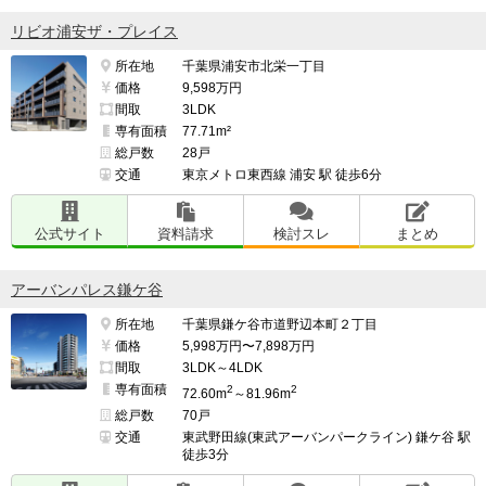
リビオ浦安ザ・プレイス
所在地
千葉県浦安市北栄一丁目
価格
9,598万円
間取
3LDK
専有面積
77.71m²
総戸数
28戸
交通
東京メトロ東西線 浦安 駅 徒歩6分
公式サイト
資料請求
検討スレ
まとめ
アーバンパレス鎌ケ谷
所在地
千葉県鎌ケ谷市道野辺本町２丁目
価格
5,998万円〜7,898万円
間取
3LDK～4LDK
専有面積
2
2
72.60m
～81.96m
総戸数
70戸
交通
東武野田線(東武アーバンパークライン) 鎌ケ谷 駅
徒歩3分