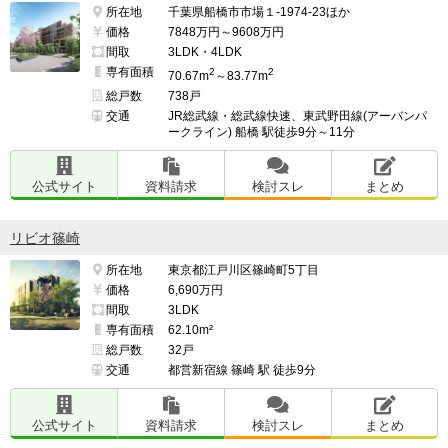
所在地
千葉県船橋市市場１-1974-23ほか
価格
7848万円～9608万円
間取
3LDK・4LDK
専有面積
2
2
70.67m
～83.77m
総戸数
738戸
交通
JR総武線・総武線快速、東武野田線(アーバンパ
ークライン) 船橋 駅徒歩9分～11分
公式サイト
資料請求
検討スレ
まとめ
リビオ篠崎
所在地
東京都江戸川区篠崎町5丁目
価格
6,690万円
間取
3LDK
専有面積
62.10m²
総戸数
32戸
交通
都営新宿線 篠崎 駅 徒歩9分
公式サイト
資料請求
検討スレ
まとめ