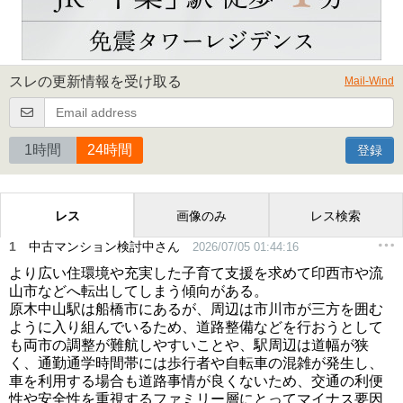
スレの更新情報を受け取る
Mail-Wind
1時間
24時間
登録
レス
画像のみ
レス検索
1
中古マンション検討中さん
2026/07/05 01:44:16
より広い住環境や充実した子育て支援を求めて印西市や流
山市などへ転出してしまう傾向がある。
原木中山駅は船橋市にあるが、周辺は市川市が三方を囲む
ように入り組んでいるため、道路整備などを行おうとして
も両市の調整が難航しやすいことや、駅周辺は道幅が狭
く、通勤通学時間帯には歩行者や自転車の混雑が発生し、
車を利用する場合も道路事情が良くないため、交通の利便
性や安全性を重視するファミリー層にとってマイナス要因