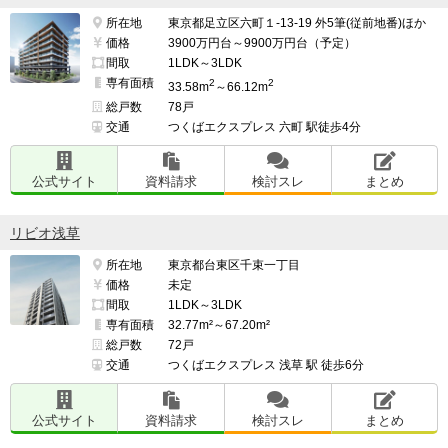
所在地
東京都足立区六町１-13-19 外5筆(従前地番)ほか
価格
3900万円台～9900万円台（予定）
間取
1LDK～3LDK
専有面積
2
2
33.58m
～66.12m
総戸数
78戸
交通
つくばエクスプレス 六町 駅徒歩4分
公式サイト
資料請求
検討スレ
まとめ
リビオ浅草
所在地
東京都台東区千束一丁目
価格
未定
間取
1LDK～3LDK
専有面積
32.77m²～67.20m²
総戸数
72戸
交通
つくばエクスプレス 浅草 駅 徒歩6分
公式サイト
資料請求
検討スレ
まとめ