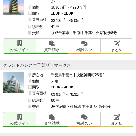
か
価格
3030万円・4290万円
間取
1LDK・2LDK
専有面積
2
2
33.18m
・45.05m
総戸数
41戸
交通
京成千葉線・千原線 千葉中央 駅徒歩8分
公式サイト
資料請求
検討スレ
まとめ
グランドパレス本千葉ザ・マークス
所在地
千葉県千葉市中央区神明町26番1
価格
未定
間取
3LDK～4LDK
専有面積
2
2
63.92m
～78.31m
総戸数
86戸
交通
JR内房線・外房線 本千葉 駅徒歩4分
公式サイト
資料請求
検討スレ
まとめ