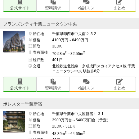
公式サイト
資料請求
検討スレ
まとめ
ブランズシティ千葉ニュータウン中央
所在地
千葉県印西市中央南２-3-2
価格
4100万円～6490万円
間取
3LDK
専有面積
2
2
70.58m
～82.55m
総戸数
401戸
交通
北総鉄道北総線・京成成田スカイアクセス線 千葉
ニュータウン中央 駅徒歩6分
公式サイト
資料請求
検討スレ
まとめ
ポレスター千葉新宿
所在地
千葉県千葉市中央区新宿１-3-1
価格
3900万円台～5400万円台（予定）
間取
2LDK・3LDK
専有面積
2
2
48.39m
～64.65m