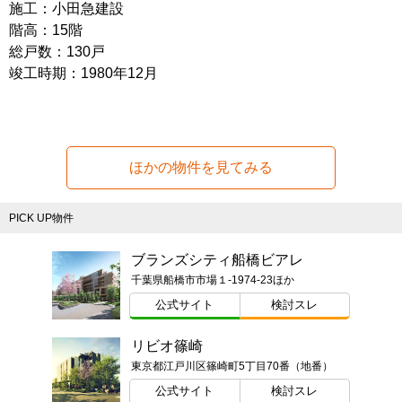
施工：小田急建設
階高：15階
総戸数：130戸
竣工時期：1980年12月
ほかの物件を見てみる
PICK UP物件
ブランズシティ船橋ビアレ
千葉県船橋市市場１-1974-23ほか
公式サイト
検討スレ
リビオ篠崎
東京都江戸川区篠崎町5丁目70番（地番）
公式サイト
検討スレ