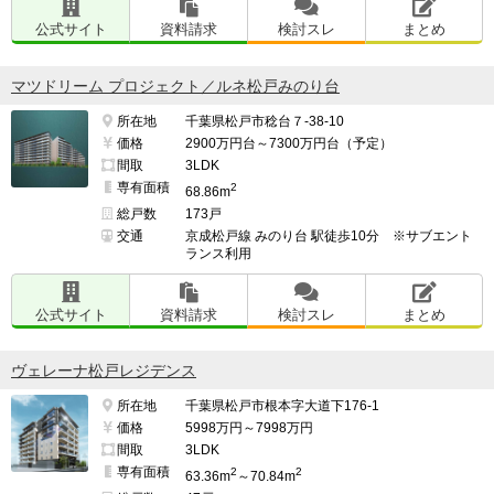
公式サイト
資料請求
検討スレ
まとめ
マツドリーム プロジェクト／ルネ松戸みのり台
所在地
千葉県松戸市稔台７-38-10
価格
2900万円台～7300万円台（予定）
間取
3LDK
専有面積
2
68.86m
総戸数
173戸
交通
京成松戸線 みのり台 駅徒歩10分 ※サブエント
ランス利用
公式サイト
資料請求
検討スレ
まとめ
ヴェレーナ松戸レジデンス
所在地
千葉県松戸市根本字大道下176-1
価格
5998万円～7998万円
間取
3LDK
専有面積
2
2
63.36m
～70.84m