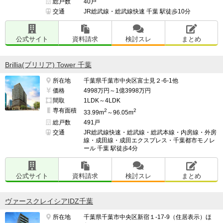
総戸数
40戸
交通
JR総武線・総武線快速 千葉 駅徒歩10分
公式サイト
資料請求
検討スレ
まとめ
Brillia(ブリリア) Tower 千葉
所在地
千葉県千葉市中央区富士見２-6-1他
価格
4998万円～1億3998万円
間取
1LDK～4LDK
専有面積
2
2
33.99m
～96.05m
総戸数
491戸
交通
JR総武線快速・総武線・総武本線・内房線・外房
線・成田線・成田エクスプレス・千葉都市モノレ
ール 千葉 駅徒歩4分
公式サイト
資料請求
検討スレ
まとめ
ヴァースクレイシアIDZ千葉
所在地
千葉県千葉市中央区新宿１-17-9（住居表示）ほ