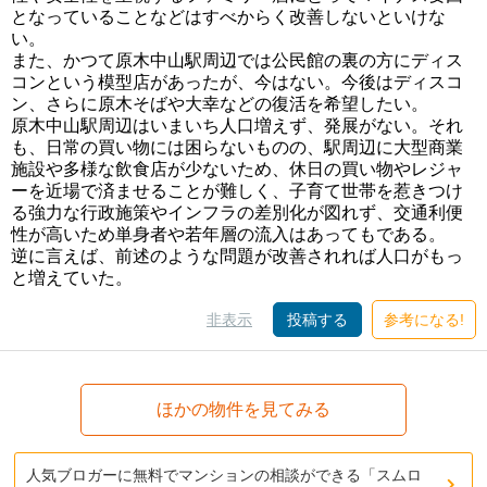
となっていることなどはすべからく改善しないといけな
い。
また、かつて原木中山駅周辺では公民館の裏の方にディス
コンという模型店があったが、今はない。今後はディスコ
ン、さらに原木そばや大幸などの復活を希望したい。
原木中山駅周辺はいまいち人口増えず、発展がない。それ
も、日常の買い物には困らないものの、駅周辺に大型商業
施設や多様な飲食店が少ないため、休日の買い物やレジャ
ーを近場で済ませることが難しく、子育て世帯を惹きつけ
る強力な行政施策やインフラの差別化が図れず、交通利便
性が高いため単身者や若年層の流入はあってもである。
逆に言えば、前述のような問題が改善されれば人口がもっ
と増えていた。
非表示
投稿する
参考になる!
ほかの物件を見てみる
人気ブロガーに無料でマンションの相談ができる「スムロ