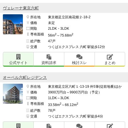
ヴェレーナ東京六町
所在地
東京都足立区南花畑２-18-2
価格
未定
間取
2LDK・3LDK
専有面積
2
2
56m
～75.68m
総戸数
47戸
交通
つくばエクスプレス 六町 駅徒歩12分
公式サイト
資料請求
検討スレ
まとめ
オーベル六町レジデンス
所在地
東京都足立区六町１-13-19 外5筆(従前地番)ほか
価格
3900万円台～9900万円台（予定）
間取
1LDK～3LDK
専有面積
2
2
33.58m
～66.12m
総戸数
78戸
交通
つくばエクスプレス 六町 駅徒歩4分