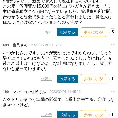
お疲れ様です。新築で購入して現在も住んでいます。
この度、管理費が15,000円の値上げハガキが届きました。
主に修繕積立金が2倍になっていました。管理事務所に問い
合わせると総会で決まったことと言われました。貧乏人は
住んではいけないマンションなのですか？
5
非表示
投稿する
参考になる!
489
住民さん
2023/08/19 13:47:38
おつかれさまです。元々が安かったですからねぇ。もっと
早く上げていればもう少し安かったんでしょうけれど。今
後これ以上は上げないような計画になりましたし、致し方
ないと思っていますが。
1
非表示
投稿する
参考になる!
490
マンション住民さん
2023/09/01 11:45:22
ムクドリがまつり準備の影響で、1番街に来てる。定住しな
きゃいいけど。
1
非表示
投稿する
参考になる!