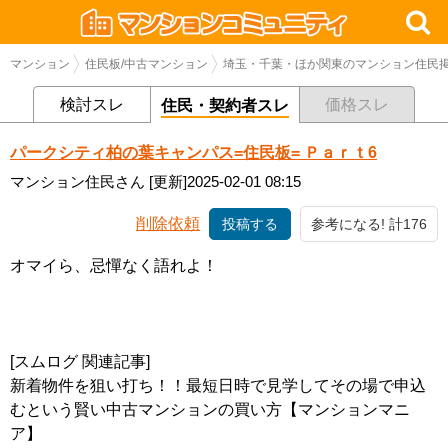
マンション
住民板/中古マンション
埼玉・千葉・ほか関東のマンション住民掲
検討スレ
価格スレ
住民・契約者スレ
パークシティ柏の葉キャンパス=住民板= Ｐａｒｔ6
マンション住民さん
[更新]2025-02-01 08:15
削除依頼
投稿する
参考になる! 計176
オマイら、忌憚なく語れよ！
[スムログ 関連記事]
新着物件を狙い打ち！！最短日時で見学してその場で申込
むという賢い中古マンションの買い方【マンションマニ
ア】