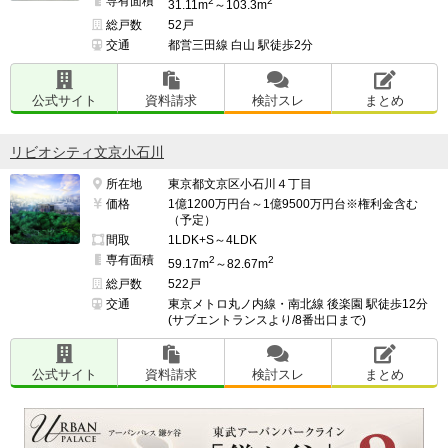
専有面積
2
2
31.11m
～103.3m
総戸数
52戸
交通
都営三田線 白山 駅徒歩2分
公式サイト
資料請求
検討スレ
まとめ
リビオシティ文京小石川
所在地
東京都文京区小石川４丁目
価格
1億1200万円台～1億9500万円台※権利金含む
（予定）
間取
1LDK+S～4LDK
専有面積
2
2
59.17m
～82.67m
総戸数
522戸
交通
東京メトロ丸ノ内線・南北線 後楽園 駅徒歩12分
(サブエントランスより/8番出口まで)
公式サイト
資料請求
検討スレ
まとめ