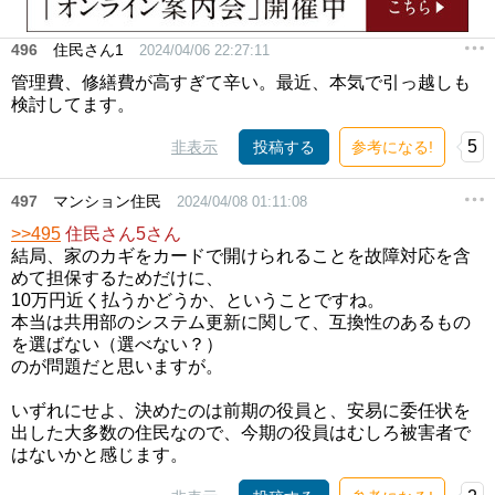
496
住民さん1
2024/04/06 22:27:11
管理費、修繕費が高すぎて辛い。最近、本気で引っ越しも
検討してます。
5
非表示
投稿する
参考になる!
497
マンション住民
2024/04/08 01:11:08
>>495
住民さん5さん
結局、家のカギをカードで開けられることを故障対応を含
めて担保するためだけに、
10万円近く払うかどうか、ということですね。
本当は共用部のシステム更新に関して、互換性のあるもの
を選ばない（選べない？）
のが問題だと思いますが。
いずれにせよ、決めたのは前期の役員と、安易に委任状を
出した大多数の住民なので、今期の役員はむしろ被害者で
はないかと感じます。