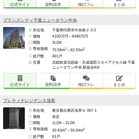
公式サイト
資料請求
検討スレ
まとめ
ブランズシティ千葉ニュータウン中央
所在地
千葉県印西市中央南２-3-2
価格
4100万円～6490万円
間取
3LDK
専有面積
2
2
70.58m
～82.55m
総戸数
401戸
交通
北総鉄道北総線・京成成田スカイアクセス線 千葉
ニュータウン中央 駅徒歩6分
公式サイト
資料請求
検討スレ
まとめ
プレティナレジデンス浅草
所在地
東京都台東区浅草６-307-1
価格
未定
間取
1LDK～2LDK
専有面積
2
2
30.43m
～55.04m
総戸数
61戸