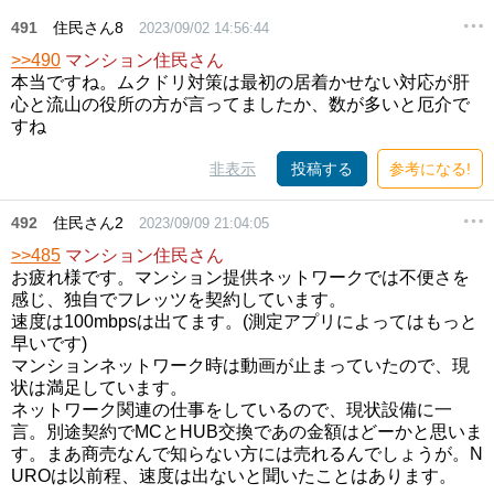
491
住民さん8
2023/09/02 14:56:44
>>490
マンション住民さん
本当ですね。ムクドリ対策は最初の居着かせない対応が肝
心と流山の役所の方が言ってましたか、数が多いと厄介で
すね
非表示
投稿する
参考になる!
492
住民さん2
2023/09/09 21:04:05
>>485
マンション住民さん
お疲れ様です。マンション提供ネットワークでは不便さを
感じ、独自でフレッツを契約しています。
速度は100mbpsは出てます。(測定アプリによってはもっと
早いです)
マンションネットワーク時は動画が止まっていたので、現
状は満足しています。
ネットワーク関連の仕事をしているので、現状設備に一
言。別途契約でMCとHUB交換であの金額はどーかと思いま
す。まあ商売なんで知らない方には売れるんでしょうが。N
UROは以前程、速度は出ないと聞いたことはあります。