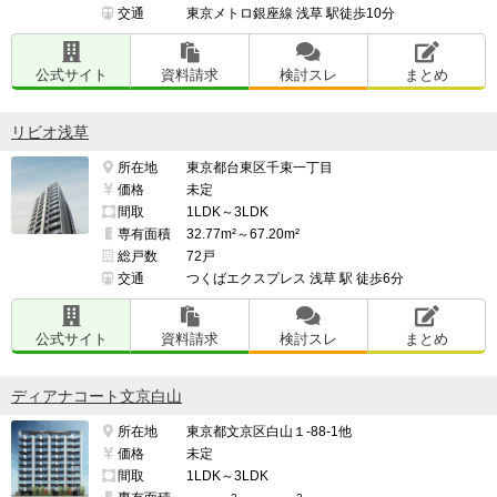
交通
東京メトロ銀座線 浅草 駅徒歩10分
公式サイト
資料請求
検討スレ
まとめ
リビオ浅草
所在地
東京都台東区千束一丁目
価格
未定
間取
1LDK～3LDK
専有面積
32.77m²～67.20m²
総戸数
72戸
交通
つくばエクスプレス 浅草 駅 徒歩6分
公式サイト
資料請求
検討スレ
まとめ
ディアナコート文京白山
所在地
東京都文京区白山１-88-1他
価格
未定
間取
1LDK～3LDK