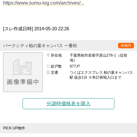
https://www.sumu-log.com/archives/...
[スレ作成日時]
2014-05-20 22:26
パークシティ柏の葉キャンパス 一番街
本物件
所在地
千葉県柏市若柴字原山276-1（従前
地）
総戸数
977戸
交通
つくばエクスプレス 柏の葉キャンパス
駅 徒歩1分 ※本計画地入口まで
分譲時価格表を購入
PICK UP物件