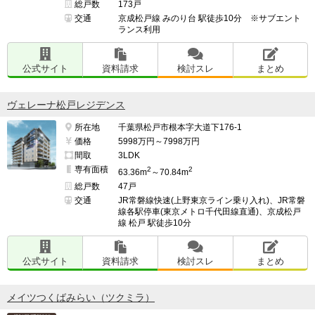
総戸数
173戸
交通
京成松戸線 みのり台 駅徒歩10分 ※サブエント
ランス利用
公式サイト
資料請求
検討スレ
まとめ
ヴェレーナ松戸レジデンス
所在地
千葉県松戸市根本字大道下176-1
価格
5998万円～7998万円
間取
3LDK
専有面積
2
2
63.36m
～70.84m
総戸数
47戸
交通
JR常磐線快速(上野東京ライン乗り入れ)、JR常磐
線各駅停車(東京メトロ千代田線直通)、京成松戸
線 松戸 駅徒歩10分
公式サイト
資料請求
検討スレ
まとめ
メイツつくばみらい（ツクミラ）