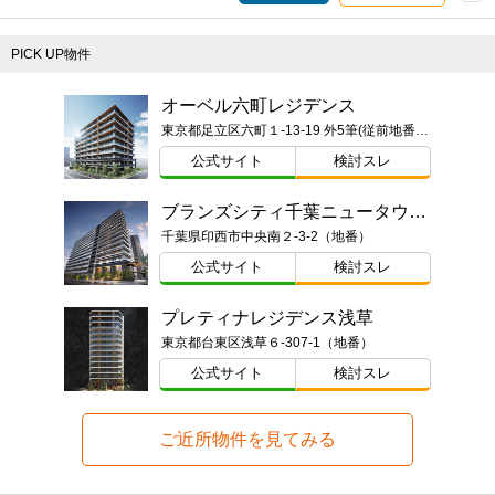
PICK UP物件
オーベル六町レジデンス
東京都足立区六町１-13-19 外5筆(従前地番)ほか
公式サイト
検討スレ
ブランズシティ千葉ニュータウン中央
千葉県印西市中央南２-3-2（地番）
公式サイト
検討スレ
プレティナレジデンス浅草
東京都台東区浅草６-307-1（地番）
公式サイト
検討スレ
ご近所物件を見てみる