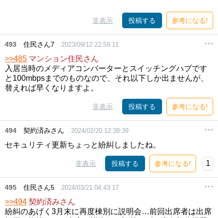
非表示
投稿する
参考になる!
493
住民さん7
2023/09/12 22:59:11
>>485
マンション住民さん
入居当時のメディアコンバーターとスイッチングハブです
と100mbpsまでのものなので、それ以下しか出ませんが、
替えれば早くなりますよ。
非表示
投稿する
参考になる!
494
契約済みさん
2024/02/20 12:38:39
セキュリティ更新ちょっと紛糾しましたね。
1
非表示
投稿する
参考になる!
495
住民さん5
2024/03/21 04:43:17
>>494
契約済みさん
紛糾のあげく3月末に再度棟別に説明会…前回出席者は出席