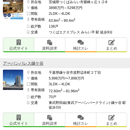
所在地
茨城県つくばみらい市紫峰ヶ丘１-2-8
価格
3898万円～5298万円
間取
2LDK～4LDK
専有面積
2
2
63.8m
～80.4m
総戸数
138戸
交通
つくばエクスプレス みらい平 駅 徒歩9分
公式サイト
資料請求
検討スレ
まとめ
アーバンパレス鎌ケ谷
所在地
千葉県鎌ケ谷市道野辺本町２丁目
価格
5,998万円〜7,898万円
間取
3LDK～4LDK
専有面積
2
2
72.60m
～81.96m
総戸数
70戸
交通
東武野田線(東武アーバンパークライン) 鎌ケ谷 駅
徒歩3分
公式サイト
資料請求
検討スレ
まとめ