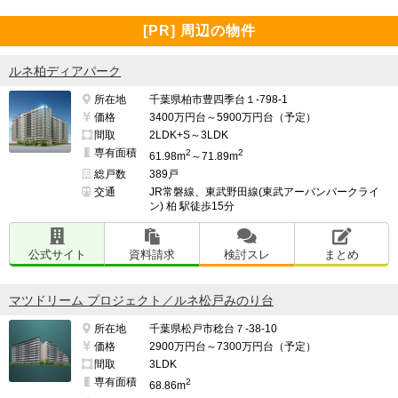
[PR] 周辺の物件
ルネ柏ディアパーク
所在地
千葉県柏市豊四季台１-798-1
価格
3400万円台～5900万円台（予定）
間取
2LDK+S～3LDK
専有面積
2
2
61.98m
～71.89m
総戸数
389戸
交通
JR常磐線、東武野田線(東武アーバンパークライ
ン) 柏 駅徒歩15分
公式サイト
資料請求
検討スレ
まとめ
マツドリーム プロジェクト／ルネ松戸みのり台
所在地
千葉県松戸市稔台７-38-10
価格
2900万円台～7300万円台（予定）
間取
3LDK
専有面積
2
68.86m