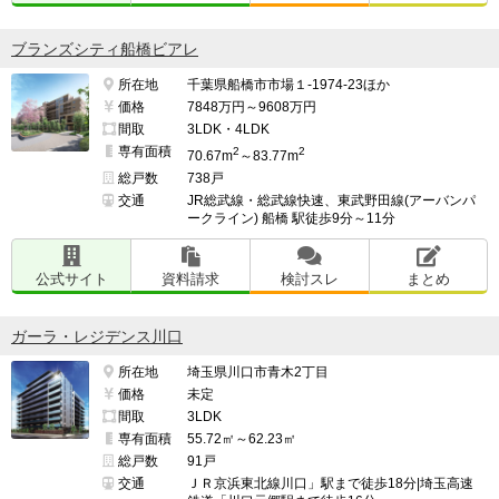
ブランズシティ船橋ビアレ
所在地
千葉県船橋市市場１-1974-23ほか
価格
7848万円～9608万円
間取
3LDK・4LDK
専有面積
2
2
70.67m
～83.77m
総戸数
738戸
交通
JR総武線・総武線快速、東武野田線(アーバンパ
ークライン) 船橋 駅徒歩9分～11分
公式サイト
資料請求
検討スレ
まとめ
ガーラ・レジデンス川口
所在地
埼玉県川口市青木2丁目
価格
未定
間取
3LDK
専有面積
55.72㎡～62.23㎡
総戸数
91戸
交通
ＪＲ京浜東北線川口」駅まで徒歩18分|埼玉高速