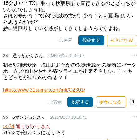
15分歩いてTXに乗って秋葉原まで直行できるのとどっちが
いいんでしょうね。
さほど歩かなくて済む流鉄の方が、少なくとも夏場はいい
と思うんだけど
妙に遠回りしている感がしてきてしまうんですよね。
非表示
投稿する
参考になる!
34
通りがかりさん
2026/06/27 01:12:07
初石駅徒歩6分、流山おおたかの森徒歩12分の場所にパーク
ホームズ流山おおたか森ソライエが出来るらしい。こっち
とどっちがいいのかなぁ？！
https://www.31sumai.com/mfr/G2301/
1
非表示
投稿する
参考になる!
35
eマンションさん
2026/06/27 10:19:41
>>34
通りがかりさん
70m2で億レベルになりそう