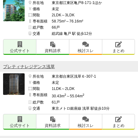
所在地
東京都江東区亀戸8-171-1ほか
価格
未定
間取
2LDK～3LDK
専有面積
58.75m²～76.16m²
総戸数
66戸
交通
総武線 亀戸 駅 徒歩12分
公式サイト
資料請求
検討スレ
まとめ
プレティナレジデンス浅草
所在地
東京都台東区浅草６-307-1
価格
未定
間取
1LDK～2LDK
専有面積
2
2
30.43m
～55.04m
総戸数
61戸
交通
東京メトロ銀座線 浅草 駅徒歩10分
公式サイト
資料請求
検討スレ
まとめ