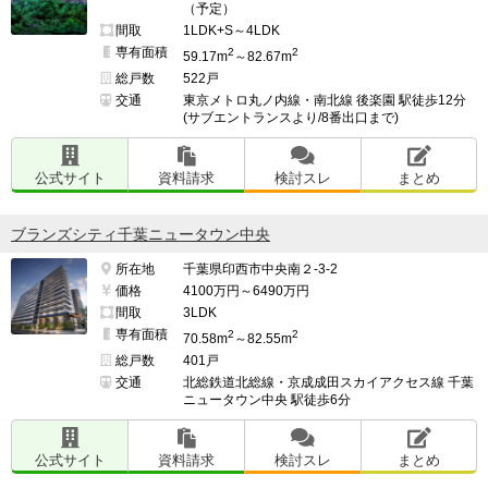
（予定）
間取
1LDK+S～4LDK
専有面積
2
2
59.17m
～82.67m
総戸数
522戸
交通
東京メトロ丸ノ内線・南北線 後楽園 駅徒歩12分
(サブエントランスより/8番出口まで)
公式サイト
資料請求
検討スレ
まとめ
ブランズシティ千葉ニュータウン中央
所在地
千葉県印西市中央南２-3-2
価格
4100万円～6490万円
間取
3LDK
専有面積
2
2
70.58m
～82.55m
総戸数
401戸
交通
北総鉄道北総線・京成成田スカイアクセス線 千葉
ニュータウン中央 駅徒歩6分
公式サイト
資料請求
検討スレ
まとめ