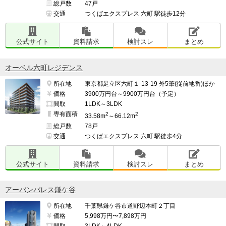
総戸数
47戸
交通
つくばエクスプレス 六町 駅徒歩12分
公式サイト
資料請求
検討スレ
まとめ
オーベル六町レジデンス
所在地
東京都足立区六町１-13-19 外5筆(従前地番)ほか
価格
3900万円台～9900万円台（予定）
間取
1LDK～3LDK
専有面積
2
2
33.58m
～66.12m
総戸数
78戸
交通
つくばエクスプレス 六町 駅徒歩4分
公式サイト
資料請求
検討スレ
まとめ
アーバンパレス鎌ケ谷
所在地
千葉県鎌ケ谷市道野辺本町２丁目
価格
5,998万円〜7,898万円