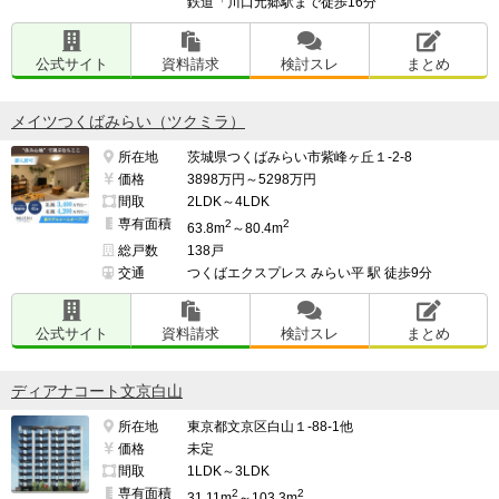
鉄道「川口元郷駅まで徒歩16分
公式サイト
資料請求
検討スレ
まとめ
メイツつくばみらい（ツクミラ）
所在地
茨城県つくばみらい市紫峰ヶ丘１-2-8
価格
3898万円～5298万円
間取
2LDK～4LDK
専有面積
2
2
63.8m
～80.4m
総戸数
138戸
交通
つくばエクスプレス みらい平 駅 徒歩9分
公式サイト
資料請求
検討スレ
まとめ
ディアナコート文京白山
所在地
東京都文京区白山１-88-1他
価格
未定
間取
1LDK～3LDK
専有面積
2
2
31.11m
～103.3m