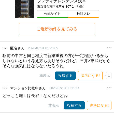
プレティナレジデンス浅草
東京都台東区浅草６-307-1（地番）
公式サイト
検討スレ
ご近所物件を見てみる
37
匿名さん
2026/07/01 01:20:05
駅前の中古と同じ程度で新築重視の方が一定程度いるかも
しれないという考え方もありそうだけど、三井×東武だから
そんな強気にはならないだろうね
1
非表示
投稿する
参考になる!
38
マンション比較中さん
2026/07/10 05:11:14
どっちも施工は長谷工なんだけどね
非表示
投稿する
参考になる!