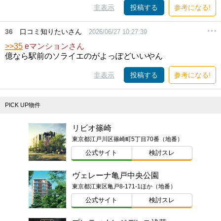
非表示
投稿する
参考になる!
36
口コミ知りたいさん
2026/06/27 10:27:39
>>35
eマンションさん
億なら駅前のソライエのがよっぽどいいやん
非表示
投稿する
参考になる!
PICK UP物件
リビオ篠崎
東京都江戸川区篠崎町5丁目70番（地番）
公式サイト
検討スレ
ヴェレーナ亀戸中央公園
東京都江東区亀戸8-171-1ほか（地番）
公式サイト
検討スレ