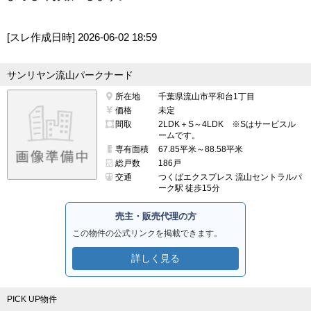
[スレ作成日時]
2026-06-02 18:59
サンリヤン流山パークナード
所在地
千葉県流山市平和台1丁目
価格
未定
間取
2LDK＋S～4LDK ※Sはサービスル
ームです。
専有面積
67.85平米～88.58平米
総戸数
186戸
交通
つくばエクスプレス 流山セントラルパ
ーク駅 徒歩15分
売主・販売代理の方
この物件の公式リンクを掲載できます。
詳しく見る
PICK UP物件