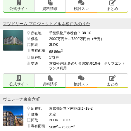
公式サイト
資料請求
検討スレ
まとめ
マツドリーム プロジェクト／ルネ松戸みのり台
所在地
千葉県松戸市稔台７-38-10
価格
2900万円台～7300万円台（予定）
間取
3LDK
専有面積
2
68.86m
総戸数
173戸
交通
京成松戸線 みのり台 駅徒歩10分 ※サブエント
ランス利用
公式サイト
資料請求
検討スレ
まとめ
ヴェレーナ東京六町
所在地
東京都足立区南花畑２-18-2
価格
未定
間取
2LDK・3LDK
専有面積
2
2
56m
～75.68m