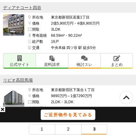
ディアナコート四谷
所在地
東京都新宿区若葉1丁目
価格
2億5,900万円・4億6,900万円
間取
3LDK
専有面積
68.59m²・90.22m²
総戸数
16戸
交通
中央本線 四ツ谷 駅 徒歩5分
公式サイト
資料請求
検討スレ
まとめ
リビオ高田馬場
所在地
東京都新宿区下落合１丁目
価格
9890万円～1億7290万円
間取
2LDK・3LDK
専有面積
2
2
55.08m
～76.56m
ご近所物件を見てみる
総戸数
133戸
交通
JR山手線・東京メトロ東西線・西武新宿線 高田
馬場 駅 徒歩9分
1
2
3