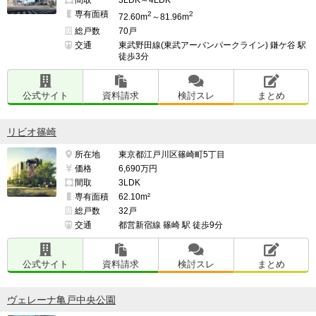
間取
3LDK～4LDK
専有面積
2
2
72.60m
～81.96m
総戸数
70戸
交通
東武野田線(東武アーバンパークライン) 鎌ケ谷 駅
徒歩3分
公式サイト
資料請求
検討スレ
まとめ
リビオ篠崎
所在地
東京都江戸川区篠崎町5丁目
価格
6,690万円
間取
3LDK
専有面積
62.10m²
総戸数
32戸
交通
都営新宿線 篠崎 駅 徒歩9分
公式サイト
資料請求
検討スレ
まとめ
ヴェレーナ亀戸中央公園