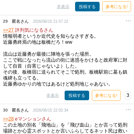
非表示
投稿する
参考になる!
29
匿名さん
2026/06/15 21:57:22
>>27
評判気になるさん
情報弱者というか近代史を知らなさすぎる。
近藤勇終焉の地は板橋だろ！ww
流山は近藤勇が最後に陣地を張った場所。
ここで戦になったら流山の街に迷惑をかけると政府軍に対
して自首（自害じゃないよ）した。
その後、板橋宿に送られてそこで処刑。板橋駅前に墓も鎮
魂碑も立ってる。
近藤勇ゆかりの地ではあるけど処刑地じゃあない。
3
非表示
投稿する
参考になる!
30
匿名さん
2026/06/15 22:02:34
>>28
eマンションさん
この土地の別名「飛地山」を「飛び血山」とか言って処刑
場跡とか心霊スポットとか言いふらしてるネット民は救い