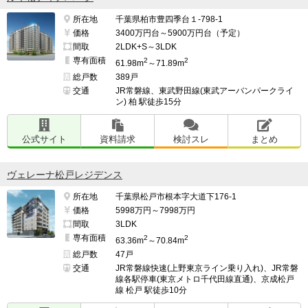
所在地
千葉県柏市豊四季台１-798-1
価格
3400万円台～5900万円台（予定）
間取
2LDK+S～3LDK
専有面積
2
2
61.98m
～71.89m
総戸数
389戸
交通
JR常磐線、東武野田線(東武アーバンパークライ
ン) 柏 駅徒歩15分
公式サイト
資料請求
検討スレ
まとめ
ヴェレーナ松戸レジデンス
所在地
千葉県松戸市根本字大道下176-1
価格
5998万円～7998万円
間取
3LDK
専有面積
2
2
63.36m
～70.84m
総戸数
47戸
交通
JR常磐線快速(上野東京ライン乗り入れ)、JR常磐
線各駅停車(東京メトロ千代田線直通)、京成松戸
線 松戸 駅徒歩10分