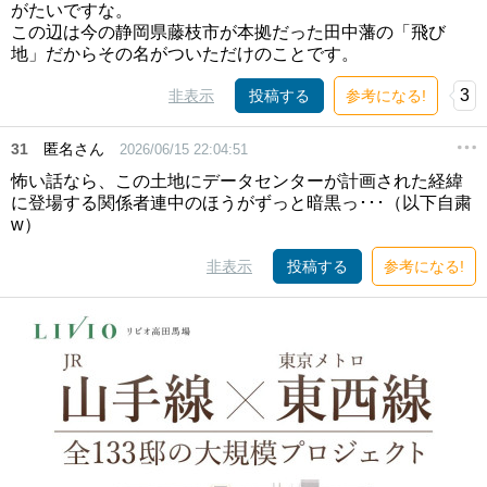
がたいですな。
この辺は今の静岡県藤枝市が本拠だった田中藩の「飛び
地」だからその名がついただけのことです。
3
非表示
投稿する
参考になる!
31
匿名さん
2026/06/15 22:04:51
怖い話なら、この土地にデータセンターが計画された経緯
に登場する関係者連中のほうがずっと暗黒っ･･･（以下自粛
w）
非表示
投稿する
参考になる!