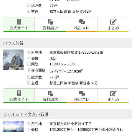
総戸数
52戸
交通
都営三田線 白山 駅徒歩2分
公式サイト
資料請求
検討スレ
まとめ
バウス加賀
所在地
東京都板橋区加賀１-3356-1他2筆
価格
未定
間取
1LDK+S～5LDK
専有面積
2
2
59.49m
～127.92m
総戸数
228戸
交通
都営三田線 新板橋 駅徒歩10分
公式サイト
資料請求
検討スレ
まとめ
リビオシティ文京小石川
所在地
東京都文京区小石川４丁目
価格
1億1200万円台～1億9500万円台※権利金含む