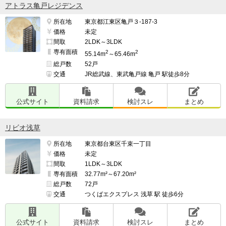
アトラス亀戸レジデンス
所在地
東京都江東区亀戸３-187-3
価格
未定
間取
2LDK～3LDK
専有面積
2
2
55.14m
～65.46m
総戸数
52戸
交通
JR総武線、東武亀戸線 亀戸 駅徒歩8分
公式サイト
資料請求
検討スレ
まとめ
リビオ浅草
所在地
東京都台東区千束一丁目
価格
未定
間取
1LDK～3LDK
専有面積
32.77m²～67.20m²
総戸数
72戸
交通
つくばエクスプレス 浅草 駅 徒歩6分
公式サイト
資料請求
検討スレ
まとめ