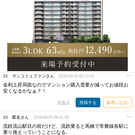
32
マンコミュファンさん
2026/06/16 00:13:43
金利上昇局面なのでマンション購入需要が減ってお値段お
安くなるかなぁ？！
非表示
投稿する
参考になる!
33
匿名さん
2026/06/25 09:01:06
流鉄流山駅目の前だけど、流鉄乗ると馬橋で常磐線各駅に
乗り換えっていうことになる。