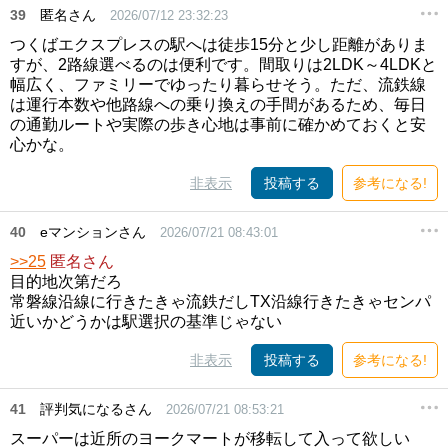
39
匿名さん
2026/07/12 23:32:23
つくばエクスプレスの駅へは徒歩15分と少し距離がありま
すが、2路線選べるのは便利です。間取りは2LDK～4LDKと
幅広く、ファミリーでゆったり暮らせそう。ただ、流鉄線
は運行本数や他路線への乗り換えの手間があるため、毎日
の通勤ルートや実際の歩き心地は事前に確かめておくと安
心かな。
非表示
投稿する
参考になる!
40
eマンションさん
2026/07/21 08:43:01
>>25
匿名さん
目的地次第だろ
常磐線沿線に行きたきゃ流鉄だしTX沿線行きたきゃセンパ
近いかどうかは駅選択の基準じゃない
非表示
投稿する
参考になる!
41
評判気になるさん
2026/07/21 08:53:21
スーパーは近所のヨークマートが移転して入って欲しい