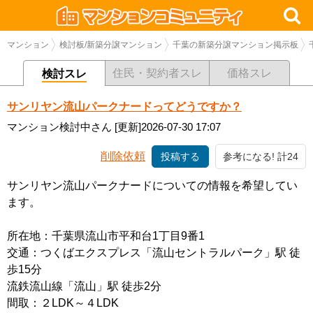
マンション
検討板/新築分譲マンション
千葉の新築分譲マンション掲示板
住民・契約者スレ
価格スレ
検討スレ
サンリヤン流山パークナードってどうですか？
マンション検討中さん
[更新]2026-07-30 17:07
削除依頼
投稿する
参考になる! 計24
サンリヤン流山パークナードについての情報を希望してい
ます。
所在地：千葉県流山市平和台1丁目9番1
交通：つくばエクスプレス「流山セントラルパーク」駅 徒
歩15分
流鉄流山線「流山」駅 徒歩2分
間取：２LDK～４LDK