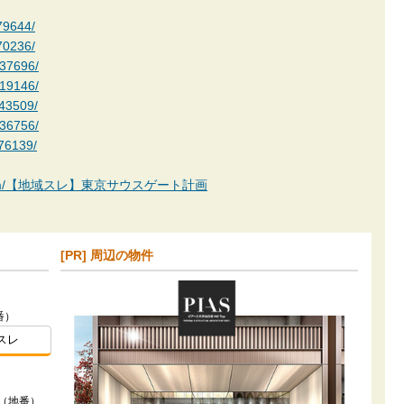
79644/
70236/
537696/
519146/
443509/
436756/
376139/
okan.com/【地域スレ】東京サウスゲート計画
[PR] 周辺の物件
番）
スレ
7（地番）