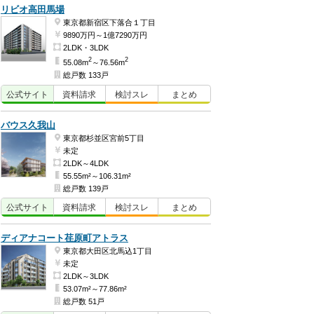
リビオ高田馬場
東京都新宿区下落合１丁目
9890万円～1億7290万円
2LDK・3LDK
2
2
55.08m
～76.56m
総戸数 133戸
公式
サイト
資料
請求
検討
スレ
まとめ
バウス久我山
東京都杉並区宮前5丁目
未定
2LDK～4LDK
55.55m²～106.31m²
総戸数 139戸
公式
サイト
資料
請求
検討
スレ
まとめ
ディアナコート荏原町アトラス
東京都大田区北馬込1丁目
未定
2LDK～3LDK
53.07m²～77.86m²
総戸数 51戸