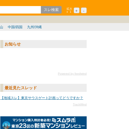
拡大
+
-
x
1
ション
シニア
歌山
中国/四国
九州/沖縄
お知らせ
Powered by feedwind
最近見たスレッド
【地域スレ】東京サウスゲート計画ってどうですか？
TrackWind
txtURL[n]