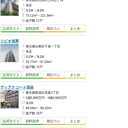
東京都世田谷区上馬五丁目
未定
2LDK～3LDK
73.12m²～121.34m²
総戸数 17戸
公式
サイト
資料
請求
検討
スレ
まとめ
リビオ浅草
東京都台東区千束一丁目
未定
1LDK～3LDK
32.77m²～67.20m²
総戸数 72戸
公式
サイト
資料
請求
検討
スレ
まとめ
ディアナコート四谷
東京都新宿区若葉1丁目
2億5,900万円・4億6,900万円
3LDK
68.59m²・90.22m²
総戸数 16戸
公式
サイト
資料
請求
検討
スレ
まとめ