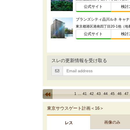
公式サイト
検討
ブランズシティ品川ルネ キャナ
東京都港区港南四丁目20-1他（地
公式サイト
検討
スレの更新情報を受け取る
1
…
41
42
43
44
45
46
47
東京サウスゲート計画＜16＞
画像のみ
レス