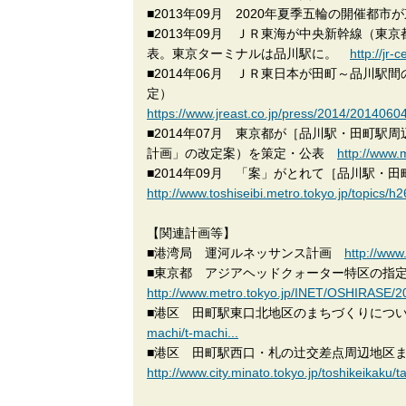
■2013年09月 2020年夏季五輪の開催都市
■2013年09月 ＪＲ東海が中央新幹線（
表。東京ターミナルは品川駅に。
http://jr
■2014年06月 ＪＲ東日本が田町～品川駅
定）
https://www.jreast.co.jp/press/2014/20140604
■2014年07月 東京都が［品川駅・田町駅
計画」の改定案）を策定・公表
http://www
■2014年09月 「案」がとれて［品川駅・
http://www.toshiseibi.metro.tokyo.jp/topics/h2
【関連計画等】
■港湾局 運河ルネッサンス計画
http://www
■東京都 アジアヘッドクォーター特区の
http://www.metro.tokyo.jp/INET/OSHIRASE/2
■港区 田町駅東口北地区のまちづくりに
machi/t-machi...
■港区 田町駅西口・札の辻交差点周辺地区
http://www.city.minato.tokyo.jp/toshikeikaku/t