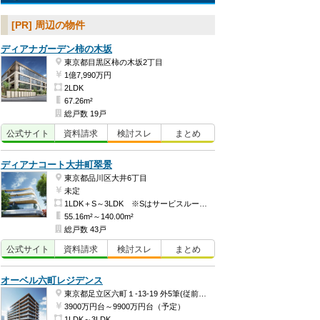
[PR] 周辺の物件
ディアナガーデン柿の木坂
東京都目黒区柿の木坂2丁目
1億7,990万円
2LDK
67.26m²
総戸数 19戸
公式
サイト
資料
請求
検討
スレ
まとめ
ディアナコート大井町翠景
東京都品川区大井6丁目
未定
1LDK＋S～3LDK ※Sはサービスルーム（納戸）です。
55.16m²～140.00m²
総戸数 43戸
公式
サイト
資料
請求
検討
スレ
まとめ
オーベル六町レジデンス
東京都足立区六町１-13-19 外5筆(従前地番)ほか
3900万円台～9900万円台（予定）
1LDK～3LDK