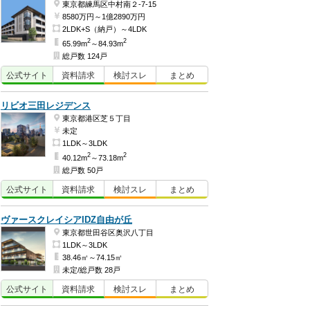
東京都練馬区中村南２-7-15
8580万円～1億2890万円
2LDK+S（納戸）～4LDK
2
2
65.99m
～84.93m
総戸数 124戸
公式
サイト
資料
請求
検討
スレ
まとめ
リビオ三田レジデンス
東京都港区芝５丁目
未定
1LDK～3LDK
2
2
40.12m
～73.18m
総戸数 50戸
公式
サイト
資料
請求
検討
スレ
まとめ
ヴァースクレイシアIDZ自由が丘
東京都世田谷区奥沢八丁目
1LDK～3LDK
38.46㎡～74.15㎡
未定/総戸数 28戸
公式
サイト
資料
請求
検討
スレ
まとめ