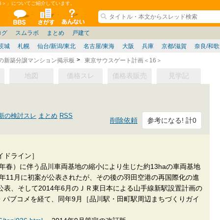
6＞」についてご紹介しています。
ションコミュニティ
全掲示板
物件検索
サイトについて
ョン管理
記
ション質問
阪府
その他
家具
名古屋/東海
兵庫県
ニュース
ノウハウ
住宅質問
福岡県
大阪/兵庫/京都/関西
個人取引
東京都
管理会社/組合
政治
神奈川県
中国/四国/九州/沖縄
譲渡
防犯/防災/防音
埼玉県
ミクル
千葉県
使い方/練習
リフォーム
お知らせ
中古マン
ログ
スムラボ
まとめ
戸建て
茨城
札幌
仙台/新潟/東北
名古屋/東海
大阪
兵庫
京都/滋賀
奈良/和
区の新築分譲マンション掲示板
東京サウスゲート計画＜16＞
地図
価格スレ
価格表販売
見学記
新の検討スレ
まとめ
RSS
参考になる! 計0
削除依頼
イドライン］
5年春）に伴う品川車両基地の縮小により生じた約13haの車両基地
7年11月に初案が公表されたが、その後の羽田空港の再国際化の進
表、そして2014年6月のＪＲ東日本による山手線新駅設置計画の
表・パブコメを経て、同年9月［品川駅・田町駅周辺まちづくりガイ