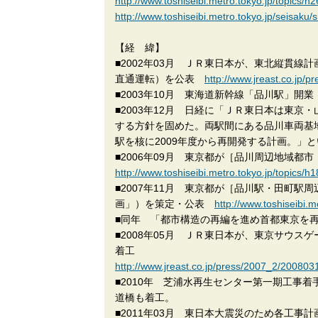
http://www.toshiseibi.metro.tokyo.jp/topics/h2
http://www.toshiseibi.metro.tokyo.jp/seisaku
【経 緯】
■2002年03月 ＪＲ東日本が、東北縦貫
直通運転）を公表
http://www.jreast.co.jp/
■2003年10月 東海道新幹線「品川駅」開業
■2003年12月 日経に「ＪＲ東日本は東京
する方針を固めた。両駅間にある品川車両基
駅を核に2009年度から再開発する計画。」
■2006年09月 東京都が［品川周辺地域
http://www.toshiseibi.metro.tokyo.jp/topics/h
■2007年11月 東京都が［品川駅・田町
画」）を策定・公表
http://www.toshiseibi.
■同年 「都市構造の再編を進め首都東京を再生
■2008年05月 ＪＲ東日本が、東京サウ
着工
http://www.jreast.co.jp/press/2007_2/200803
■2010年 芝浦水再生センター第一期工事
道橋も着工。
■2011年03月 東日本大震災のため各工事