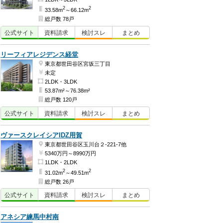
2
2
33.58m
～66.12m
総戸数 78戸
公式
サイト
資料
請求
検討
スレ
まとめ
リーフィアレジデンス経堂
東京都世田谷区宮坂三丁目
未定
2LDK・3LDK
53.87m²～76.38m²
総戸数 120戸
公式
サイト
資料
請求
検討
スレ
まとめ
ヴァースクレイシアIDZ用賀
東京都世田谷区玉川台２-221-7他
5340万円～8990万円
1LDK・2LDK
2
2
31.02m
～49.51m
総戸数 26戸
公式
サイト
資料
請求
検討
スレ
まとめ
アネシア練馬中村南