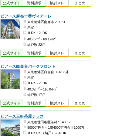
公式
サイト
資料
請求
検討
スレ
まとめ
ピアース麻布十番ヴィアーレ
東京都港区南麻布２-4-51
未定
1LDK・2LDK
2
2
40.75m
・60.17m
総戸数 22戸
公式
サイト
資料
請求
検討
スレ
まとめ
ピアース白金台パークフロント
東京都港区白金台３-48-8外
未定
1LDK～2LDK
2
2
40.32m
～110.04m
総戸数 17戸
公式
サイト
資料
請求
検討
スレ
まとめ
ピアース三軒茶屋テラス
東京都世田谷区若林１-439-2
9000万円台～1億4000万円台※1000万円単位（予定）
1LDK+2S（納戸）～3LDK