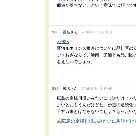
価値が落ちない、という意味では順当で
988
匿名さん
2016/01/31 14:01:19
>>985
運河ルネサンス推進については品川区の
少々おざなりで、港南・芝浦とも品川区
をえないでしょう。
989
匿名さん
2016/01/31 15:17:45
広島の京橋川沿いみたいに歩道だけじゃ
よいとおもうんだけどね。歩道の連続化
千客万来とはならないでしょ？もったい