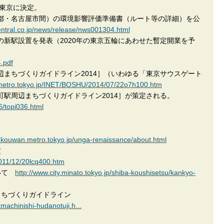
が東京に決定。
東京都・名古屋市間）の環境影響評価準備書（ルート等の詳細）を公
-central.co.jp/news/release/nws001304.html
間の新駅設置を発表（2020年の東京五輪にあわせた暫定開業を予
.pdf
周辺まちづくりガイドライン2014］（いわゆる「東京サウスゲート
.metro.tokyo.jp/INET/BOSHU/2014/07/22o7h100.htm
田町駅周辺まちづくりガイドライン2014］が策定される。
6/topi036.html
.kouwan.metro.tokyo.jp/unga-renaissance/about.html
指定
011/12/20lcq400.htm
ついて
http://www.city.minato.tokyo.jp/shiba-koushisetsu/kankyo-
まちづくりガイドライン
amachinishi-hudanotuji.h...