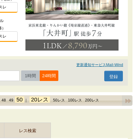
スレ
ル
番）
スレ
更新通知サービスMail-Wind
1時間
24時間
50
20レス
48
49
｜
50レス
100レス
200レス
レス検索