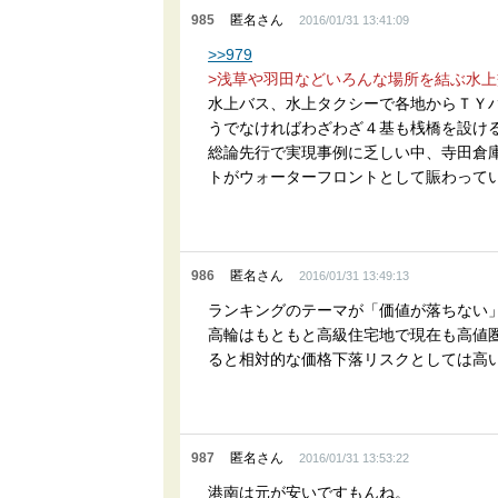
985
匿名さん
2016/01/31 13:41:09
>>979
>浅草や羽田などいろんな場所を結ぶ水
水上バス、水上タクシーで各地からＴＹ
うでなければわざわざ４基も桟橋を設け
総論先行で実現事例に乏しい中、寺田倉
トがウォーターフロントとして賑わって
986
匿名さん
2016/01/31 13:49:13
ランキングのテーマが「価値が落ちない
高輪はもともと高級住宅地で現在も高値
ると相対的な価格下落リスクとしては高
987
匿名さん
2016/01/31 13:53:22
港南は元が安いですもんね。