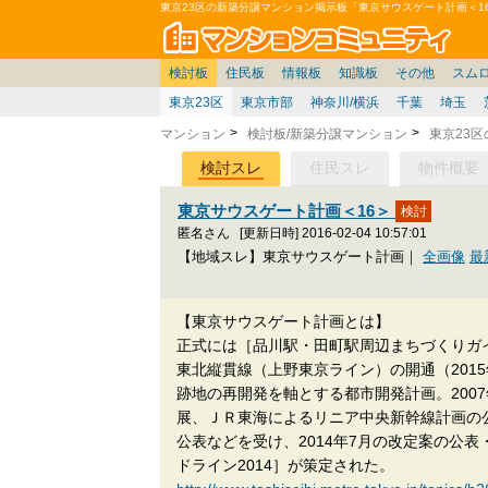
東京23区の新築分譲マンション掲示板「東京サウスゲート計画＜1
マン
東京
価格表
住宅ローン
雑談
お便り返し
関東
東京都
注文住宅
神奈川
賃貸
中部
スムログ出張所
神奈川県
建売住宅
デベ/ゼネコン
座談会/対談
移住相談
近畿
埼玉/千葉/関東
千葉県
北海道
戸建質問
リゾート
暮らしやすさ評価
ブロガーの本音
マンション雑談
埼玉県
東北
札幌/東北/北陸/信越
住宅設備
広告
中国
愛知県
バトル
九州
マンシ
見学
マン
大
検討板
住民板
情報板
知識板
その他
スム
東京23区
東京市部
神奈川/横浜
千葉
埼玉
マンション
検討板/新築分譲マンション
東京23
検討スレ
住民スレ
物件概要
東京サウスゲート計画＜16＞
匿名さん
[更新日時] 2016-02-04 10:57:01
【地域スレ】東京サウスゲート計画｜
全画像
最
【東京サウスゲート計画とは】
正式には［品川駅・田町駅周辺まちづくりガ
東北縦貫線（上野東京ライン）の開通（201
跡地の再開発を軸とする都市開発計画。200
展、ＪＲ東海によるリニア中央新幹線計画の公
公表などを受け、2014年7月の改定案の公
ドライン2014］が策定された。