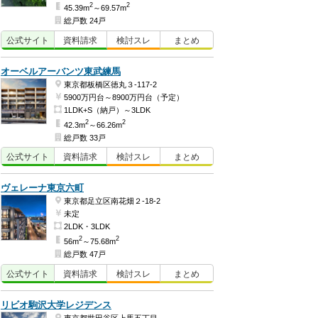
2
2
45.39m
～69.57m
総戸数 24戸
公式
サイト
資料
請求
検討
スレ
まとめ
オーベルアーバンツ東武練馬
東京都板橋区徳丸３-117-2
5900万円台～8900万円台（予定）
1LDK+S（納戸）～3LDK
2
2
42.3m
～66.26m
総戸数 33戸
公式
サイト
資料
請求
検討
スレ
まとめ
ヴェレーナ東京六町
東京都足立区南花畑２-18-2
未定
2LDK・3LDK
2
2
56m
～75.68m
総戸数 47戸
公式
サイト
資料
請求
検討
スレ
まとめ
リビオ駒沢大学レジデンス