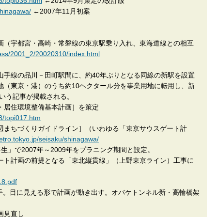
6/topi036.html
←2014年9月策定の改訂版
/shinagawa/
←2007年11月初案
線計画（宇都宮・高崎・常磐線の東京駅乗り入れ、東海道線との相互
press/2001_2/20020310/index.html
・山手線の品川－田町駅間に、約40年ぶりとなる同線の新駅を設置
地（東京・港）のうち約10ヘクタール分を事業用地に転用し、新
という記事が掲載される。
都市・居住環境整備基本計画］を策定
18/topi017.htm
駅周辺まちづくりガイドライン］（いわゆる「東京サウスゲート計
metro.tokyo.jp/seisaku/shinagawa/
」で2007年～2009年をプラニング期間と設定。
スゲート計画の前提となる「東北縦貫線」（上野東京ライン）工事に
18.pdf
着手。目に見える形で計画が動き出す。オバケトンネル新・高輪橋架
計画見直し