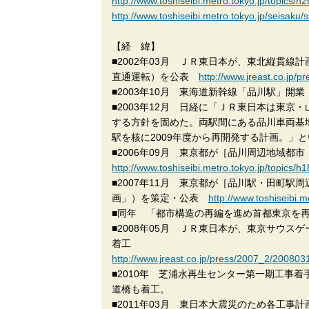
http://www.toshiseibi.metro.tokyo.jp/topics/h2
http://www.toshiseibi.metro.tokyo.jp/seisaku
【経 緯】
■2002年03月 ＪＲ東日本が、東北縦貫
直通運転）を公表
http://www.jreast.co.jp/
■2003年10月 東海道新幹線「品川駅」開業
■2003年12月 日経に「ＪＲ東日本は東京
する方針を固めた。両駅間にある品川車両基
駅を核に2009年度から再開発する計画。」
■2006年09月 東京都が［品川周辺地域
http://www.toshiseibi.metro.tokyo.jp/topics/h
■2007年11月 東京都が［品川駅・田町
画」）を策定・公表
http://www.toshiseibi.
■同年 「都市構造の再編を進め首都東京を再生
■2008年05月 ＪＲ東日本が、東京サウ
着工
http://www.jreast.co.jp/press/2007_2/200803
■2010年 芝浦水再生センター第一期工事
道橋も着工。
■2011年03月 東日本大震災のため各工事