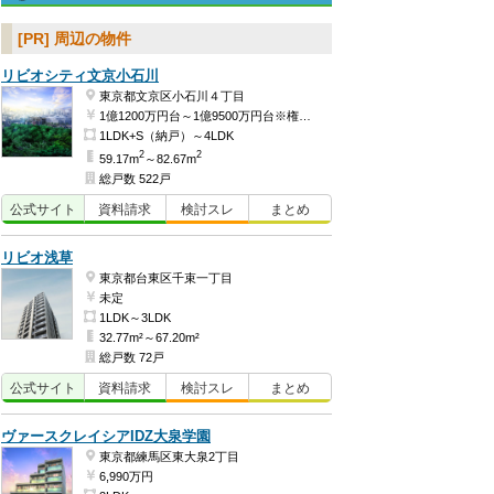
[PR] 周辺の物件
リビオシティ文京小石川
東京都文京区小石川４丁目
1億1200万円台～1億9500万円台※権利金含む（予定）
1LDK+S（納戸）～4LDK
2
2
59.17m
～82.67m
総戸数 522戸
公式
サイト
資料
請求
検討
スレ
まとめ
リビオ浅草
東京都台東区千束一丁目
未定
1LDK～3LDK
32.77m²～67.20m²
総戸数 72戸
公式
サイト
資料
請求
検討
スレ
まとめ
ヴァースクレイシアIDZ大泉学園
東京都練馬区東大泉2丁目
6,990万円