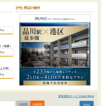
[PR] 周辺の物件
スレ
1（地番）
スレ
東京都杉並区阿佐谷北４-216-23および同番2（地番）
スレ
更新通知サービスMail-Wind
1時間
24時間