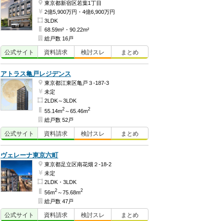
東京都新宿区若葉1丁目
2億5,900万円・4億6,900万円
3LDK
68.59m²・90.22m²
総戸数 16戸
公式
サイト
資料
請求
検討
スレ
まとめ
アトラス亀戸レジデンス
東京都江東区亀戸３-187-3
未定
2LDK～3LDK
2
2
55.14m
～65.46m
総戸数 52戸
公式
サイト
資料
請求
検討
スレ
まとめ
ヴェレーナ東京六町
東京都足立区南花畑２-18-2
未定
2LDK・3LDK
2
2
56m
～75.68m
総戸数 47戸
公式
サイト
資料
請求
検討
スレ
まとめ