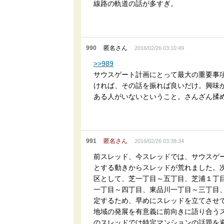
線路の軌道の話が多すぎ。
990
匿名さん
2016/02/26 03:10:49
>>989
サウスゲート計画にとって最大の重要事
ければ、その話を振れば良いだけ。興味
ある人がいないということ。さんざん揉
991
匿名さん
2016/02/26 03:38:34
前スレッド、今スレッドでは、サウスゲ
とする動きからスレッドが荒れました。
区として、芝一丁目～五丁目、芝浦１丁
一丁目～四丁目、東品川一丁目～三丁目
定するため、早めにスレッドを立てさせ
地域の発展を有意義に前向きに語り合う
のスレッドでは特定マンションの話題を