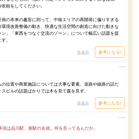
除依頼をしてください。
計画の本来の趣旨に則って、中核エリアの再開発に偏りすぎる
市環境改善整備の動き、快適な生活空間の創造に向けた動きな
ーン」「東西をつなぐ交流のゾーン」について幅広い話題を提
ます。
参考になる!
非表示
ムの位置や商業施設については大事な要素。道路や線路の話だ
ィスビルの話題ばかりでは木を見て森を見ず。
参考になる!
非表示
事項は品川駅、新駅の去就。何を言ってるんだか。