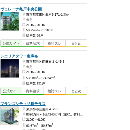
ヴェレーナ亀戸中央公園
東京都江東区亀戸8-171-1ほか
未定
2LDK～3LDK
58.75m²～76.16m²
総戸数 66戸
公式
サイト
資料
請求
検討
スレ
まとめ
シエリアタワー南麻布
東京都港区南麻布３-145-3
未定
2LDK～3LDK
2
2
53.58m
～174.24m
総戸数 121戸
公式
サイト
資料
請求
検討
スレ
まとめ
ブランズシティ品川テラス
東京都港区港南４-29-5
8890万円～1億4240万円（前払い賃料3868万2404円、建物価格5021万7596円～前払い賃料4783万1700円、建物価格9456万8300円）
2LDK～4LDK
2
2
61.67m
～80.57m