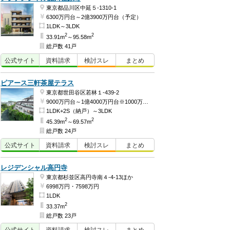
東京都品川区中延５-1310-1
6300万円台～2億3900万円台（予定）
1LDK～3LDK
2
2
33.91m
～95.58m
総戸数 41戸
公式
サイト
資料
請求
検討
スレ
まとめ
ピアース三軒茶屋テラス
東京都世田谷区若林１-439-2
9000万円台～1億4000万円台※1000万円単位（予定）
1LDK+2S（納戸）～3LDK
2
2
45.39m
～69.57m
総戸数 24戸
公式
サイト
資料
請求
検討
スレ
まとめ
レジデンシャル高円寺
東京都杉並区高円寺南４-4-13ほか
6998万円・7598万円
1LDK
2
33.37m
総戸数 23戸
公式
サイト
資料
請求
検討
スレ
まとめ