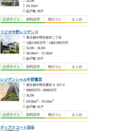
2LDK
54.15m²
総戸数 39戸
公式
サイト
資料
請求
検討
スレ
まとめ
リビオ中野レジデンス
東京都中野区新井二丁目
1億2,990万円・1億5,990万円
2LDK・3LDK
56.06m²・71.40m²
総戸数 23戸
公式
サイト
資料
請求
検討
スレ
まとめ
レジデンシャル中野鷺宮
東京都中野区鷺宮３-157-2
8898万円～9998万円
3LDK
2
2
63.58m
～70.03m
総戸数 41戸
公式
サイト
資料
請求
検討
スレ
まとめ
ディアナコート四谷