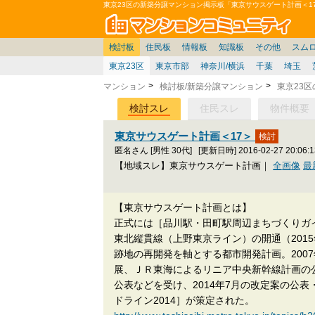
東京23区の新築分譲マンション掲示板「東京サウスゲート計画＜1
マン
東京
価格表
住宅ローン
雑談
お便り返し
関東
東京都
注文住宅
神奈川
賃貸
中部
スムログ出張所
神奈川県
建売住宅
デベ/ゼネコン
座談会/対談
移住相談
近畿
埼玉/千葉/関東
千葉県
北海道
戸建質問
リゾート
暮らしやすさ評価
ブロガーの本音
マンション雑談
埼玉県
東北
札幌/東北/北陸/信越
住宅設備
広告
中国
愛知県
バトル
九州
マンシ
見学
マン
大
検討板
住民板
情報板
知識板
その他
スム
東京23区
東京市部
神奈川/横浜
千葉
埼玉
マンション
検討板/新築分譲マンション
東京23
検討スレ
住民スレ
物件概要
東京サウスゲート計画＜17＞
匿名さん [男性 30代]
[更新日時] 2016-02-27 20:06:1
【地域スレ】東京サウスゲート計画｜
全画像
最
【東京サウスゲート計画とは】
正式には［品川駅・田町駅周辺まちづくりガ
東北縦貫線（上野東京ライン）の開通（201
跡地の再開発を軸とする都市開発計画。200
展、ＪＲ東海によるリニア中央新幹線計画の公
公表などを受け、2014年7月の改定案の公
ドライン2014］が策定された。