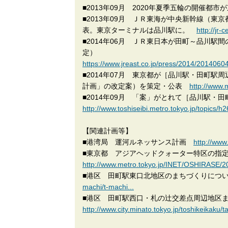
■2013年09月 2020年夏季五輪の開催都市
■2013年09月 ＪＲ東海が中央新幹線（
表。東京ターミナルは品川駅に。
http://jr
■2014年06月 ＪＲ東日本が田町～品川駅
定）
https://www.jreast.co.jp/press/2014/20140604
■2014年07月 東京都が［品川駅・田町駅
計画」の改定案）を策定・公表
http://www
■2014年09月 「案」がとれて［品川駅・
http://www.toshiseibi.metro.tokyo.jp/topics/h2
【関連計画等】
■港湾局 運河ルネッサンス計画
http://www
■東京都 アジアヘッドクォーター特区の
http://www.metro.tokyo.jp/INET/OSHIRASE/2
■港区 田町駅東口北地区のまちづくりに
machi/t-machi...
■港区 田町駅西口・札の辻交差点周辺地区
http://www.city.minato.tokyo.jp/toshikeikaku/t