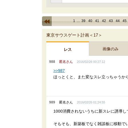
1
…
39
40
41
42
43
44
45
東京サウスゲート計画＜17＞
画像のみ
レス
988
匿名さん
2016/02/26 00:27:12
>>987
ほっとくと、また変なスレ立っちゃうから
989
匿名さん
2016/02/26 01:24:55
1000消費されないうちに新スレに誘導
そもそも、新築板でなく雑談板に移動で