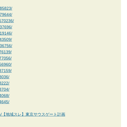
585823/
579644/
/570236/
537696/
519146/
443509/
436756/
376139/
177056/
156960/
137159/
3036/
3222/
3704/
4068/
4645/
okan.com/【地域スレ】東京サウスゲート計画