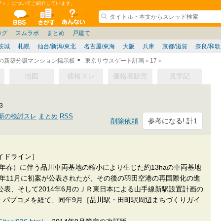
7＞」についてご紹介しています。
ションコミュニティ
全掲示板
物件検索
サイトについて
ョン管理
記
ション質問
阪府
その他
家具
名古屋/東海
兵庫県
ニュース
ノウハウ
住宅質問
福岡県
大阪/兵庫/京都/関西
個人取引
東京都
管理会社/組合
政治
神奈川県
中国/四国/九州/沖縄
譲渡
防犯/防災/防音
埼玉県
ミクル
千葉県
使い方/練習
リフォーム
お知らせ
中古マン
ログ
スムラボ
まとめ
戸建て
茨城
札幌
仙台/新潟/東北
名古屋/東海
大阪
兵庫
京都/滋賀
奈良/和
区の新築分譲マンション掲示板
東京サウスゲート計画＜17＞
地図
価格スレ
価格表販売
見学記
3
新の検討スレ
まとめ
RSS
参考になる! 計1
削除依頼
イドライン］
5年春）に伴う品川車両基地の縮小により生じた約13haの車両基地
7年11月に初案が公表されたが、その後の羽田空港の再国際化の進
表、そして2014年6月のＪＲ東日本による山手線新駅設置計画の
表・パブコメを経て、同年9月［品川駅・田町駅周辺まちづくりガイ