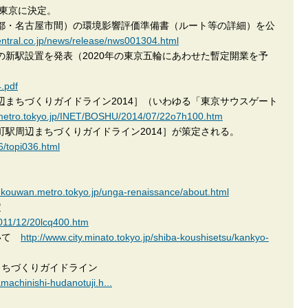
が東京に決定。
東京都・名古屋市間）の環境影響評価準備書（ルート等の詳細）を公
-central.co.jp/news/release/nws001304.html
間の新駅設置を発表（2020年の東京五輪にあわせた暫定開業を予
.pdf
周辺まちづくりガイドライン2014］（いわゆる「東京サウスゲート
.metro.tokyo.jp/INET/BOSHU/2014/07/22o7h100.htm
田町駅周辺まちづくりガイドライン2014］が策定される。
6/topi036.html
.kouwan.metro.tokyo.jp/unga-renaissance/about.html
指定
011/12/20lcq400.htm
ついて
http://www.city.minato.tokyo.jp/shiba-koushisetsu/kankyo-
まちづくりガイドライン
amachinishi-hudanotuji.h...