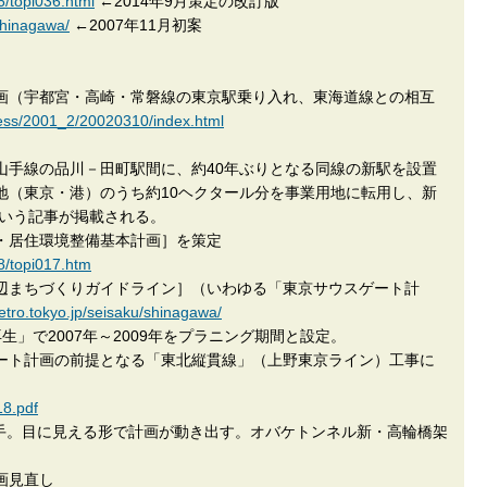
6/topi036.html
←2014年9月策定の改訂版
/shinagawa/
←2007年11月初案
線計画（宇都宮・高崎・常磐線の東京駅乗り入れ、東海道線との相互
press/2001_2/20020310/index.html
・山手線の品川－田町駅間に、約40年ぶりとなる同線の新駅を設置
地（東京・港）のうち約10ヘクタール分を事業用地に転用し、新
という記事が掲載される。
都市・居住環境整備基本計画］を策定
18/topi017.htm
駅周辺まちづくりガイドライン］（いわゆる「東京サウスゲート計
metro.tokyo.jp/seisaku/shinagawa/
」で2007年～2009年をプラニング期間と設定。
スゲート計画の前提となる「東北縦貫線」（上野東京ライン）工事に
18.pdf
着手。目に見える形で計画が動き出す。オバケトンネル新・高輪橋架
計画見直し