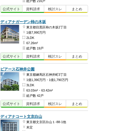
総戸数 216戸
公式
サイト
資料
請求
検討
スレ
まとめ
ディアナガーデン柿の木坂
東京都目黒区柿の木坂2丁目
1億7,990万円
2LDK
67.26m²
総戸数 19戸
公式
サイト
資料
請求
検討
スレ
まとめ
ピアース石神井公園
東京都練馬区石神井町3丁目
1億1,390万円・1億1,790万円
3LDK
63.03m²・63.42m²
総戸数 42戸
公式
サイト
資料
請求
検討
スレ
まとめ
ディアナコート文京白山
東京都文京区白山１-88-1他
未定