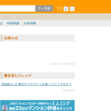
拡大
+
-
x
1
ション
シニア
歌山
中国/四国
九州/沖縄
お知らせ
Powered by feedwind
最近見たスレッド
【地域スレ】東京サウスゲート計画ってどうですか？
TrackWind
txtURL[n]