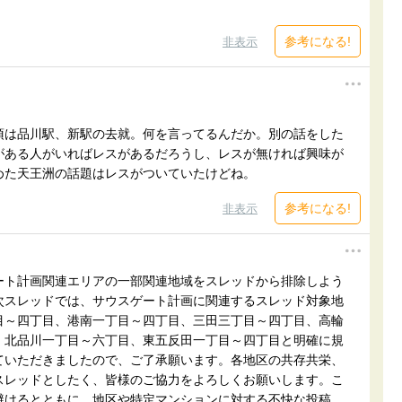
参考になる!
非表示
項は品川駅、新駅の去就。何を言ってるんだか。別の話をした
がある人がいればレスがあるだろうし、レスが無ければ興味が
めた天王洲の話題はレスがついていたけどね。
参考になる!
非表示
ート計画関連エリアの一部関連地域をスレッドから排除しよう
次スレッドでは、サウスゲート計画に関連するスレッド対象地
目～四丁目、港南一丁目～四丁目、三田三丁目～四丁目、高輪
、北品川一丁目～六丁目、東五反田一丁目～四丁目と明確に規
ていただきましたので、ご了承願います。各地区の共存共栄、
スレッドとしたく、皆様のご協力をよろしくお願いします。こ
避けるとともに、地区や特定マンションに対する不快な投稿