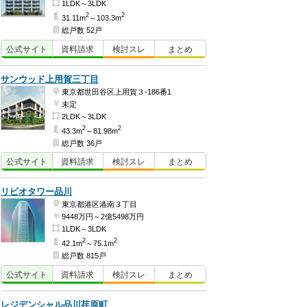
1LDK～3LDK
2
2
31.11m
～103.3m
総戸数 52戸
公式
サイト
資料
請求
検討
スレ
まとめ
サンウッド上用賀三丁目
東京都世田谷区上用賀３-186番1
未定
2LDK～3LDK
2
2
43.3m
～81.98m
総戸数 36戸
公式
サイト
資料
請求
検討
スレ
まとめ
リビオタワー品川
東京都港区港南３丁目
9448万円～2億5498万円
1LDK～3LDK
2
2
42.1m
～75.1m
総戸数 815戸
公式
サイト
資料
請求
検討
スレ
まとめ
レジデンシャル品川荏原町