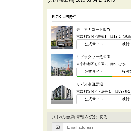
[スレ作成日時]
2010-03-04 17:29:48
PICK UP物件
ディアナコート四谷
東京都新宿区若葉1丁目13-1（地
公式サイト
検討
リビオタワー芝公園
東京都港区芝公園2丁目6-3ほか
公式サイト
検討
リビオ高田馬場
東京都新宿区下落合１丁目937番
公式サイト
検討
スレの更新情報を受け取る