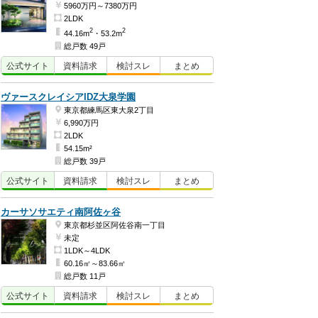
5960万円～7380万円
2LDK
2
2
44.16m
・53.2m
総戸数 49戸
公式
サイト
資料
請求
検討
スレ
まとめ
ヴァースクレイシアIDZ大泉学園
東京都練馬区東大泉2丁目
6,990万円
2LDK
54.15m²
総戸数 39戸
公式
サイト
資料
請求
検討
スレ
まとめ
カーサソサエティ南阿佐ヶ谷
東京都杉並区阿佐谷南一丁目
未定
1LDK～4LDK
60.16㎡～83.66㎡
総戸数 11戸
公式
サイト
資料
請求
検討
スレ
まとめ