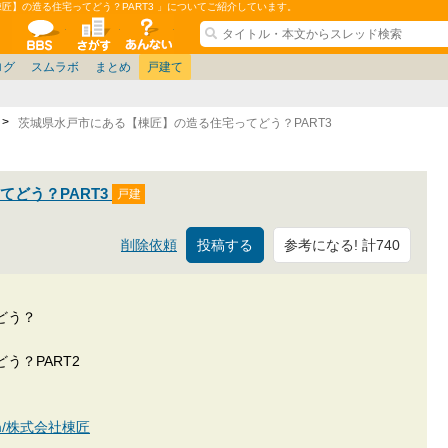
匠】の造る住宅ってどう？PART3 」についてご紹介しています。
ションコミュニティ
全掲示板
物件検索
サイトについて
ョン管理
記
ション質問
阪府
茨城
その他
家具
名古屋/東海
兵庫県
札幌
ニュース
ノウハウ
住宅質問
仙台/新潟/東北
福岡県
大阪/兵庫/京都/関西
個人取引
東京都
管理会社/組合
名古屋/東海
政治
神奈川県
中国/四国/九州/沖縄
譲渡
防犯/防災/防音
埼玉県
大阪
ミクル
兵庫
千葉県
使い方/練習
リフォーム
京都/滋賀
お知らせ
奈良/和
中古マン
ログ
スムラボ
まとめ
戸建て
茨城県水戸市にある【棟匠】の造る住宅ってどう？PART3
どう？PART3
参考になる! 計740
削除依頼
どう？
う？PART2
n.com/株式会社棟匠