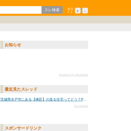
拡大
+
-
x
1
歌山
ション
中国/四国
シニア
九州/沖縄
お知らせ
Powered by feedwind
最近見たスレッド
茨城県水戸市にある【棟匠】の造る住宅ってどう？PART3
TrackWind
スポンサードリンク