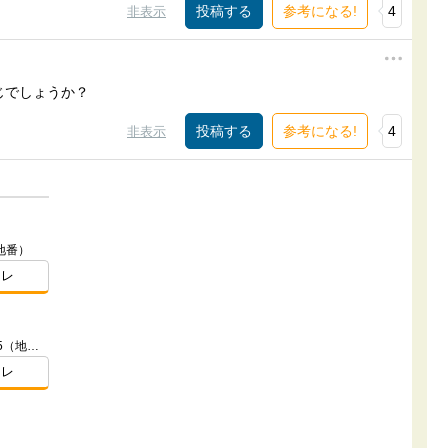
参考になる!
4
非表示
じでしょうか？
参考になる!
4
非表示
地番）
スレ
東京都世田谷区宮坂三丁目2141番35（地番）
スレ