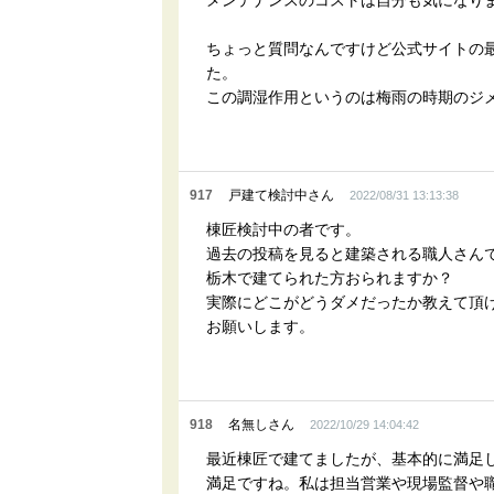
メンテナンスのコストは自分も気になり
ちょっと質問なんですけど公式サイトの
た。
この調湿作用というのは梅雨の時期のジ
917
戸建て検討中さん
2022/08/31 13:13:38
棟匠検討中の者です。
過去の投稿を見ると建築される職人さん
栃木で建てられた方おられますか？
実際にどこがどうダメだったか教えて頂
お願いします。
918
名無しさん
2022/10/29 14:04:42
最近棟匠で建てましたが、基本的に満足
満足ですね。私は担当営業や現場監督や