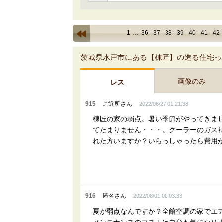
1
…
36
37
38
39
40
41
42
茨城県水戸市にある【棟匠】の造る住宅って
画像のみ
レス
915
ご近所さん
2022/06/27 01:21:38
棟匠の家の弱点。暑い季節がやってきま
てたまりません・・・。クーラーのガス
れた方いますか？いらっしゃったら費用
916
匿名さん
2022/08/01 00:03:33
夏が弱点なんですか？全館空調の家でエ