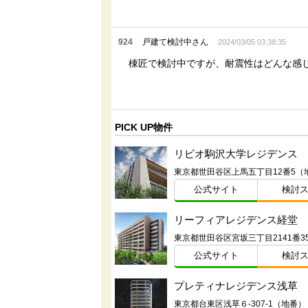
924
戸建て検討中さん
2024/03/05 03:38:35
棟匠で検討中ですが、耐震性はどんな感
PICK UP物件
リビオ駒沢大学レジデンス
東京都世田谷区上馬五丁目12番5（
公式サイト
検討
リーフィアレジデンス経堂
公式サイト
検討
プレティナレジデンス浅草
東京都台東区浅草６-307-1（地番）