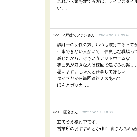
これから家を建てる方は、ライフスタイ
い。。
922
e戸建てファンさん
2023/03/18 08:33:42
設計士の女性の方、いつも抜けてるって
仕事できない人がいて…仲良しな職場っ
感じだから、そういうアットホームな
雰囲気が好きな人は棟匠で建てるの楽し
思います。ちゃんと仕事してほしい
タイプだから毎回連絡ミスあって
ほんとガッカリ。
923
匿名さん
2024/02/11 15:59:06
立て替え検討中です。
営業所のおすすめとか(担当者さん含め)