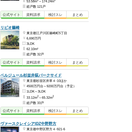
2
2
53.58m
～174.24m
総戸数 121戸
公式
サイト
資料
請求
検討
スレ
まとめ
リビオ篠崎
東京都江戸川区篠崎町5丁目
6,690万円
3LDK
62.10m²
総戸数 32戸
公式
サイト
資料
請求
検討
スレ
まとめ
ベルジュール杉並井荻パークサイド
東京都杉並区井草４-10ほか
4500万円台～9200万円台（予定）
1LDK～3LDK
2
2
33.12m
～65.32m
総戸数 33戸
公式
サイト
資料
請求
検討
スレ
まとめ
ヴァースクレイシアIDZ中野野方
東京都中野区野方４-921-6