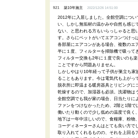
921
築10年施主
2022/12/26 14:51:00
2012年に入居しました。全館空調につ
い、しかし無垢材の温かみや自然も感じ
ない、と思われる方もいらっしゃると思
す。さらにペットがいてエアコンつけっ
各部屋にエアコンがある場合、複数のエ
半に１度、フィルターを掃除機で吸って
フィルター交換も2年に１度で良いのも
ことですから問題ありません。
しかしやはり10年経って子供が巣立ち
ることもあります。今は電気代も上がっ
脱衣所に即温まる暖房器具とリビングに
乾燥するので、加湿器も必須。洗濯物は
全館空調でも我が家の場合、日当たりに
ファンをつけなかったため、2階と1階で
働いたり動くので少し低めの温度で良く
地下は一年中涼しいので、食糧庫、粉物
コーディネーターさんはとても良い方で
取り入れてくれるものの、それを上回る