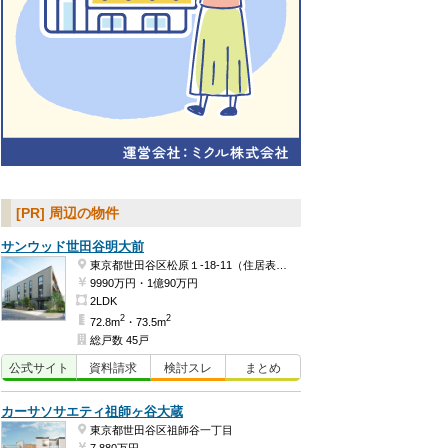
[PR] 周辺の物件
サンウッド世田谷明大前
東京都世田谷区松原１-18-11（住居表示）
9990万円・1億90万円
2LDK
2
2
72.8m
・73.5m
総戸数 45戸
公式
サイト
資料
請求
検討
スレ
まとめ
カーサソサエティ祖師ヶ谷大蔵
東京都世田谷区祖師谷一丁目