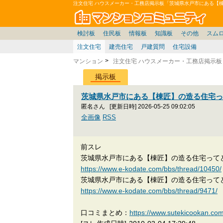
注文住宅 ハウスメーカー・工務店掲示板「茨城県水戸市にある【棟
マン
東京23区
東京
価格表
住宅ローン
雑談
お便り返し
関東
東京都
神奈川
賃貸
中部
スムログ出張所
神奈川県
東京市部
デベ/ゼネコン
座談会/対談
移住相談
近畿
埼玉/千葉/関東
千葉県
北海道
神奈川/横浜
リゾート
暮らしやすさ評価
ブロガーの本音
マンション雑談
埼玉県
東北
札幌/東北/北陸/信越
広告
千葉
中国
愛知県
バトル
埼玉
九州
マンシ
見学
マン
大
検討板
住民板
情報板
知識板
その他
スム
注文住宅
建売住宅
戸建質問
住宅設備
マンション
注文住宅 ハウスメーカー・工務店掲示板
掲示板
茨城県水戸市にある【棟匠】の造る住宅って
匿名さん
[更新日時] 2026-05-25 09:02:05
全画像
RSS
前スレ
茨城県水戸市にある【棟匠】の造る住宅って
https://www.e-kodate.com/bbs/thread/10450/
茨城県水戸市にある【棟匠】の造る住宅ってど
https://www.e-kodate.com/bbs/thread/9471/
口コミまとめ：
https://www.sutekicooka