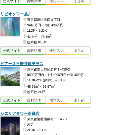
公式
サイト
資料
請求
検討
スレ
まとめ
リビオタワー品川
東京都港区港南３丁目
9448万円～2億5498万円
1LDK～3LDK
2
2
42.1m
～75.1m
総戸数 815戸
公式
サイト
資料
請求
検討
スレ
まとめ
ピアース三軒茶屋テラス
東京都世田谷区若林１-439-2
9000万円台～1億4000万円台※1000万円単位（予定）
1LDK+2S（納戸）～3LDK
2
2
45.39m
～69.57m
総戸数 24戸
公式
サイト
資料
請求
検討
スレ
まとめ
シエリアタワー南麻布
東京都港区南麻布３-145-3
未定
2LDK～3LDK