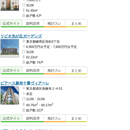
7,880万円
3LDK
61.45m²
総戸数 6戸
公式
サイト
資料
請求
検討
スレ
まとめ
リビオ光が丘ガーデンズ
東京都練馬区高松6丁目
6,900万円台予定・7,600万円台予定
3LDK
62.22m²
総戸数 74戸
公式
サイト
資料
請求
検討
スレ
まとめ
ピアース麻布十番ヴィアーレ
東京都港区南麻布２-4-51
未定
1LDK・2LDK
2
2
40.75m
・60.17m
総戸数 22戸
公式
サイト
資料
請求
検討
スレ
まとめ