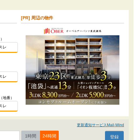
[PR] 周辺の物件
番）
スレ
スレ
1（地番）
スレ
更新通知サービスMail-Wind
1時間
24時間