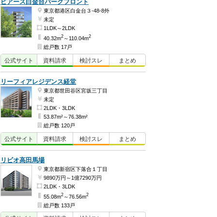
ピアース白金台パークフロント
東京都港区白金台３-48-8外
未定
1LDK～2LDK
2
2
40.32m
～110.04m
総戸数 17戸
公式
サイト
資料
請求
検討
スレ
まとめ
リーフィアレジデンス経堂
東京都世田谷区宮坂三丁目
未定
2LDK・3LDK
53.87m²～76.38m²
総戸数 120戸
公式
サイト
資料
請求
検討
スレ
まとめ
リビオ高田馬場
東京都新宿区下落合１丁目
9890万円～1億7290万円
2LDK・3LDK
2
2
55.08m
～76.56m
総戸数 133戸