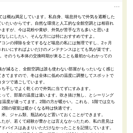
いては概ね満足しています。私自身、喘息持ちで外気を遮断した
ていたいからです。自然な環境と人工的な全館空調とは相容れ
いますが、今は花粉や黄砂、外気が苦手な方も多いと思いま
ぱなしにしたい、そんな方には特におすすめですよ。
アコンの掃除を全てするなど喘息の私には無理ですし、2ヶ月
きれいにすればよいだけのメンテナンスはとても気が楽です。
楽。そのうち本体の交換時期が来ることも最初からわかっての
家族が減ると、全館空調は誰も使わない部屋がもったいなく感じ
てきてますので、冬は全体に低めの温度に調整してスポットで
コタツで過ごしています。
うち干しでよく乾くので外気に当てずにすみます。
よって、部屋の温度は違います。吹き抜け無し、とシーリング
は温度が違ってます。2階の方が暖かい。これも、1階では立ち
、2階の寝室は暖かくなる時は快適です。
、米、ジャム類、瓶詰めなど置いておくことができます。
したが、若くて経験が豊かとは言えなかったため、私の意見は
アドバイスはあまりいただけなかったことを記憶しています。