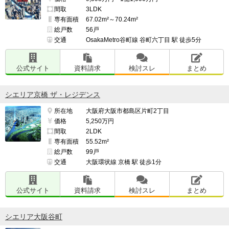
間取
3LDK
専有面積
67.02m²～70.24m²
総戸数
56戸
交通
OsakaMetro谷町線 谷町六丁目 駅 徒歩5分
公式サイト
資料請求
検討スレ
まとめ
シエリア京橋 ザ・レジデンス
所在地
大阪府大阪市都島区片町2丁目
価格
5,250万円
間取
2LDK
専有面積
55.52m²
総戸数
99戸
交通
大阪環状線 京橋 駅 徒歩1分
公式サイト
資料請求
検討スレ
まとめ
シエリア大阪谷町