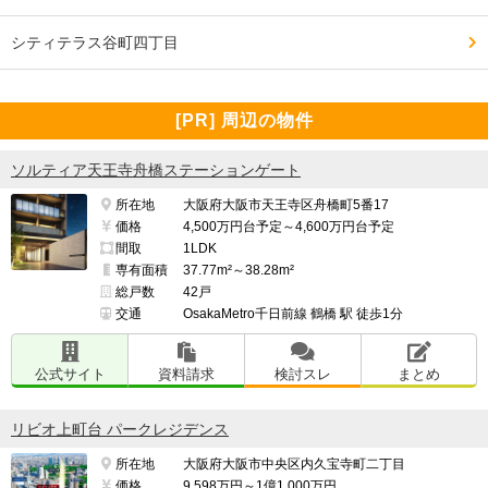
シティテラス谷町四丁目
[PR] 周辺の物件
ソルティア天王寺舟橋ステーションゲート
所在地
大阪府大阪市天王寺区舟橋町5番17
価格
4,500万円台予定～4,600万円台予定
間取
1LDK
専有面積
37.77m²～38.28m²
総戸数
42戸
交通
OsakaMetro千日前線 鶴橋 駅 徒歩1分
公式サイト
資料請求
検討スレ
まとめ
リビオ上町台 パークレジデンス
所在地
大阪府大阪市中央区内久宝寺町二丁目
価格
9,598万円～1億1,000万円