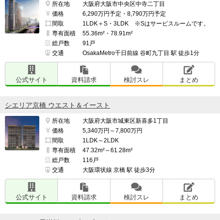
所在地
大阪府大阪市中央区中寺二丁目
価格
6,290万円予定・8,790万円予定
間取
1LDK＋S・3LDK ※Sはサービスルームです。
専有面積
55.36m²・78.91m²
総戸数
91戸
交通
OsakaMetro千日前線 谷町九丁目 駅 徒歩1分
公式サイト
資料請求
検討スレ
まとめ
シエリア京橋 ウエスト＆イースト
所在地
大阪府大阪市城東区新喜多1丁目
価格
5,340万円～7,800万円
間取
1LDK～2LDK
専有面積
47.32m²～61.28m²
総戸数
116戸
交通
大阪環状線 京橋 駅 徒歩3分
公式サイト
資料請求
検討スレ
まとめ