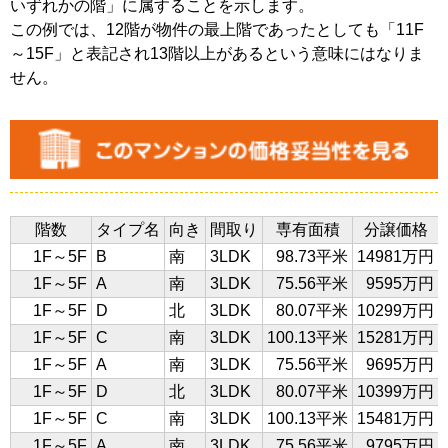
いずれかの階」に属することを示します。
この例では、12階が物件の最上階であったとしても「11F
～15F」と表記され13階以上があるという意味にはなりま
せん。
階数
タイプ名
向き
間取り
専有面積
分譲価格
1F～5F
B
南
3LDK
98.73平米
14981万円
1F～5F
A
南
3LDK
75.56平米
9595万円
1F～5F
D
北
3LDK
80.07平米
10299万円
1F～5F
C
南
3LDK
100.13平米
15281万円
1F～5F
A
南
3LDK
75.56平米
9695万円
1F～5F
D
北
3LDK
80.07平米
10399万円
1F～5F
C
南
3LDK
100.13平米
15481万円
1F～5F
A
南
3LDK
75.56平米
9795万円