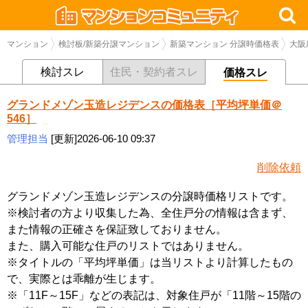
マンション
検討板/新築分譲マンション
新築マンション 分譲時価格表
大阪
検討スレ
住民・契約者スレ
価格スレ
グランドメゾン玉造レジデンスの価格表［平均坪単価＠
546］
管理担当
[更新]2026-06-10 09:37
削除依頼
グランドメゾン玉造レジデンスの分譲時価格リストです。
※検討者の方より収集した為、全住戸分の情報は含まず、
また情報の正確さを保証致しておりません。
また、購入可能な住戸のリストではありません。
※タイトルの「平均坪単価」は当リストより計算したもの
で、実際とは乖離が生じます。
※「11F～15F」などの表記は、対象住戸が「11階～15階の