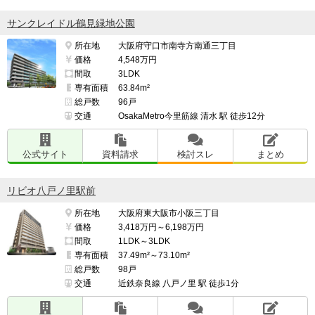
サンクレイドル鶴見緑地公園
所在地
大阪府守口市南寺方南通三丁目
価格
4,548万円
間取
3LDK
専有面積
63.84m²
総戸数
96戸
交通
OsakaMetro今里筋線 清水 駅 徒歩12分
公式サイト
資料請求
検討スレ
まとめ
リビオ八戸ノ里駅前
所在地
大阪府東大阪市小阪三丁目
価格
3,418万円～6,198万円
間取
1LDK～3LDK
専有面積
37.49m²～73.10m²
総戸数
98戸
交通
近鉄奈良線 八戸ノ里 駅 徒歩1分