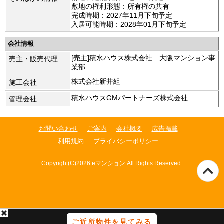
敷地の権利形態：所有権の共有
完成時期：2027年11月下旬予定
入居可能時期：2028年01月下旬予定
会社情報
[売主]積水ハウス株式会社 大阪マンション事
売主・販売代理
業部
株式会社新井組
施工会社
積水ハウスGMパートナーズ株式会社
管理会社
お問い合わせ
ご案内
会社概要
広告掲載
利用規約
プライバシーポリシー
Copyright(C)2026.eマンション All Rights Reserved.
ご近所物件を見てみる