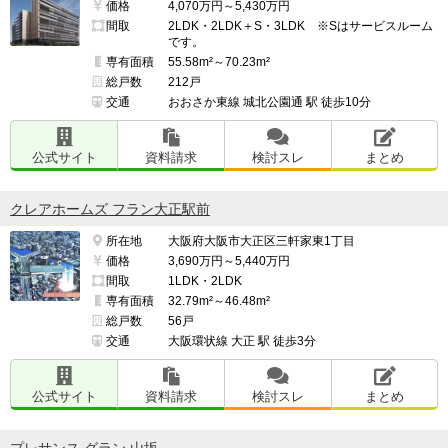
価格
4,070万円～5,430万円
間取
2LDK・2LDK＋S・3LDK ※Sはサービスルーム
です。
専有面積
55.58m²～70.23m²
総戸数
212戸
交通
おおさか東線 城北公園通 駅 徒歩10分
公式サイト
資料請求
検討スレ
まとめ
クレアホームズ フラン大正駅前
所在地
大阪府大阪市大正区三軒家東1丁目
価格
3,690万円～5,440万円
間取
1LDK・2LDK
専有面積
32.79m²～46.48m²
総戸数
56戸
交通
大阪環状線 大正 駅 徒歩3分
公式サイト
資料請求
検討スレ
まとめ
プレサンス グラン 山坂