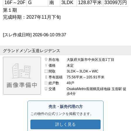
16F～20F
G
南
3LDK
128.87平米
33099万円
第１期
完成時期：2027年11月下旬
[スレ作成日時]
2026-06-10 09:37
グランドメゾン玉造レジデンス
所在地
大阪府大阪市中央区玉造1丁目
価格
未定
間取
3LDK～3LDK＋WIC
専有面積
75.56平米～105.91平米
総戸数
49戸
交通
OsakaMetro長堀鶴見緑地線 玉造駅 徒
歩4分
売主・販売代理の方
この物件の公式リンクを掲載できます。
詳しく見る