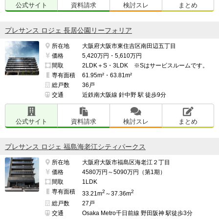
公式サイト
資料請求
検討スレ
まとめ
プレサンス ロジェ 長居公園リーフォリア
所在地
大阪府大阪市東住吉区南田辺五丁目
価格
5,420万円・5,610万円
間取
2LDK＋S・3LDK ※Sはサービスルームです。
専有面積
61.95m²・63.81m²
総戸数
36戸
交通
近鉄南大阪線 針中野 駅 徒歩9分
公式サイト
資料請求
検討スレ
まとめ
プレサンス ロジェ 福島海老江シティパークス
所在地
大阪府大阪市福島区海老江２丁目
価格
4580万円～5090万円（第1期）
間取
1LDK
専有面積
2
2
33.21m
～37.36m
総戸数
27戸
交通
Osaka Metro千日前線 野田阪神 駅徒歩3分