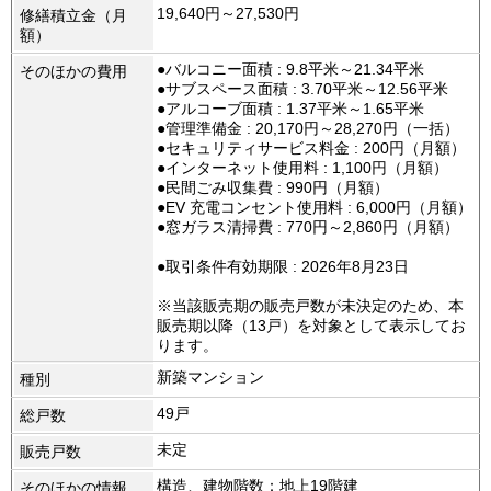
19,640円～27,530円
修繕積立金（月
額）
●バルコニー面積 : 9.8平米～21.34平米
そのほかの費用
●サブスペース面積 : 3.70平米～12.56平米
●アルコーブ面積 : 1.37平米～1.65平米
●管理準備金 : 20,170円～28,270円（一括）
●セキュリティサービス料金 : 200円（月額）
●インターネット使用料 : 1,100円（月額）
●民間ごみ収集費 : 990円（月額）
●EV 充電コンセント使用料 : 6,000円（月額）
●窓ガラス清掃費 : 770円～2,860円（月額）
●取引条件有効期限 : 2026年8月23日
※当該販売期の販売戸数が未決定のため、本
販売期以降（13戸）を対象として表示してお
ります。
新築マンション
種別
49戸
総戸数
未定
販売戸数
構造、建物階数：地上19階建
そのほかの情報