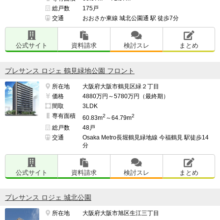
総戸数
175戸
交通
おおさか東線 城北公園通 駅 徒歩7分
公式サイト
資料請求
検討スレ
まとめ
プレサンス ロジェ 鶴見緑地公園 フロント
所在地
大阪府大阪市鶴見区緑２丁目
価格
4880万円～5780万円（最終期）
間取
3LDK
専有面積
2
2
60.83m
～64.79m
総戸数
48戸
交通
Osaka Metro長堀鶴見緑地線 今福鶴見 駅徒歩14
分
公式サイト
資料請求
検討スレ
まとめ
プレサンス ロジェ 城北公園
所在地
大阪府大阪市旭区生江三丁目