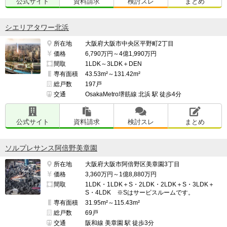
公式サイト
資料請求
検討スレ
まとめ
シエリアタワー北浜
所在地
大阪府大阪市中央区平野町2丁目
価格
6,790万円～4億1,990万円
間取
1LDK～3LDK＋DEN
専有面積
43.53m²～131.42m²
総戸数
197戸
交通
OsakaMetro堺筋線 北浜 駅 徒歩4分
公式サイト
資料請求
検討スレ
まとめ
ソルプレサンス阿倍野美章園
所在地
大阪府大阪市阿倍野区美章園3丁目
価格
3,360万円～1億8,880万円
間取
1LDK・1LDK＋S・2LDK・2LDK＋S・3LDK＋
S・4LDK ※Sはサービスルームです。
専有面積
31.95m²～115.43m²
総戸数
69戸
交通
阪和線 美章園 駅 徒歩3分