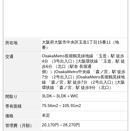
大阪府大阪市中央区玉造1丁目15番11（地
所在地
番）
OsakaMetro長堀鶴見緑地線 「玉造」駅 徒歩
交通
4分 （3号出入口）|大阪環状線 「玉造」駅 徒
歩6分 （北口（駅舎 長堀通
側））|OsakaMetro中央線 「森ノ宮」駅 徒歩
7分 （2号出入口）|OsakaMetro長堀鶴見緑地
線 「森ノ宮」駅 徒歩7分 （2号出入口）|大阪
環状線 「森ノ宮」駅 徒歩9分 （北口）
3LDK～3LDK＋WIC
間取り
75.56m2～105.91m2
専有面積
未定
価格
20,170円～28,270円
管理費（月額）