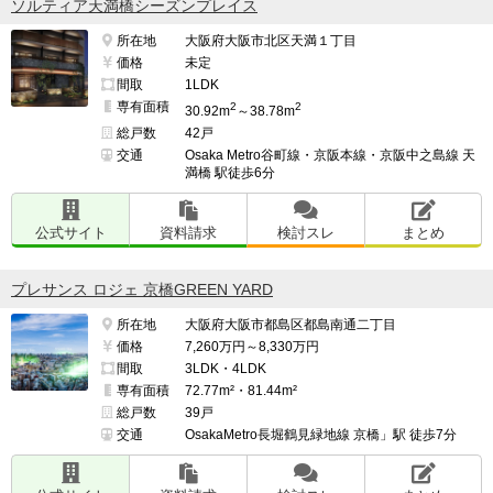
ソルティア天満橋シーズンプレイス
所在地
大阪府大阪市北区天満１丁目
価格
未定
間取
1LDK
専有面積
2
2
30.92m
～38.78m
総戸数
42戸
交通
Osaka Metro谷町線・京阪本線・京阪中之島線 天
満橋 駅徒歩6分
公式サイト
資料請求
検討スレ
まとめ
プレサンス ロジェ 京橋GREEN YARD
所在地
大阪府大阪市都島区都島南通二丁目
価格
7,260万円～8,330万円
間取
3LDK・4LDK
専有面積
72.77m²・81.44m²
総戸数
39戸
交通
OsakaMetro長堀鶴見緑地線 京橋」駅 徒歩7分