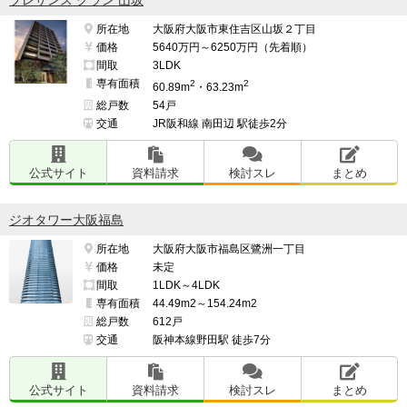
所在地
大阪府大阪市東住吉区山坂２丁目
価格
5640万円～6250万円（先着順）
間取
3LDK
専有面積
2
2
60.89m
・63.23m
総戸数
54戸
交通
JR阪和線 南田辺 駅徒歩2分
公式サイト
資料請求
検討スレ
まとめ
ジオタワー大阪福島
所在地
大阪府大阪市福島区鷺洲一丁目
価格
未定
間取
1LDK～4LDK
専有面積
44.49m2～154.24m2
総戸数
612戸
交通
阪神本線野田駅 徒歩7分
公式サイト
資料請求
検討スレ
まとめ