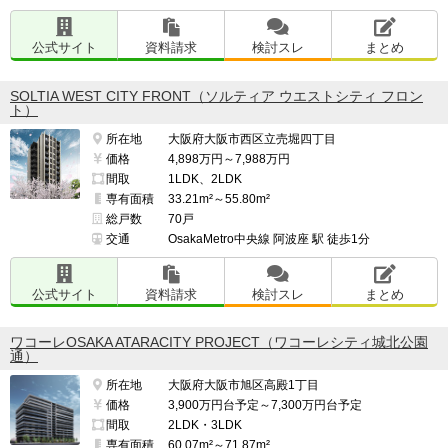
公式サイト
資料請求
検討スレ
まとめ
SOLTIA WEST CITY FRONT（ソルティア ウエストシティ フロン
ト）
所在地
大阪府大阪市西区立売堀四丁目
価格
4,898万円～7,988万円
間取
1LDK、2LDK
専有面積
33.21m²～55.80m²
総戸数
70戸
交通
OsakaMetro中央線 阿波座 駅 徒歩1分
公式サイト
資料請求
検討スレ
まとめ
ワコーレOSAKA ATARACITY PROJECT（ワコーレシティ城北公園
通）
所在地
大阪府大阪市旭区高殿1丁目
価格
3,900万円台予定～7,300万円台予定
間取
2LDK・3LDK
専有面積
60.07m²～71.87m²