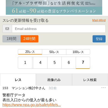
スレの更新情報を受け取る
Mail-Wind
1時間
24時間
登録
20レス
50レス
100レス
7
1
4
5
6
レス
画像のみ
レス検索
153
マンション検討中さん
3日前
警察庁データ
表出入口からの侵入が最も多い
https://www.npa.go.jp/safetylife/s...