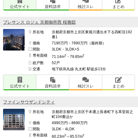
公式サイト
資料請求
検討スレ
まとめ
プレサンス ロジェ 京都御所西 桜雅邸
所在地
京都府京都市上京区東堀川通出水下る四町目192
番1
価格
7190万円・7890万円（最終期）
間取
3LDK・3LDK+S
専有面積
2
2
71.14m
・79.85m
総戸数
52戸
交通
地下鉄烏丸線 丸太町 駅徒歩13分
公式サイト
資料請求
検討スレ
まとめ
ファインサウザンドシティ
所在地
京都府京都市上京区千本通上長者町下る革堂前之
町104番ほか
価格
4990万円～8690万円
間取
3LDK・4LDK
専有面積
2
2
60.23m
～85.57m