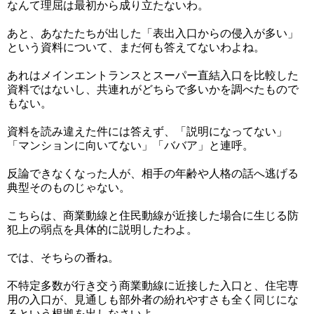
なんて理屈は最初から成り立たないわ。
あと、あなたたちが出した「表出入口からの侵入が多い」
という資料について、まだ何も答えてないわよね。
あれはメインエントランスとスーパー直結入口を比較した
資料ではないし、共連れがどちらで多いかを調べたもので
もない。
資料を読み違えた件には答えず、「説明になってない」
「マンションに向いてない」「ババア」と連呼。
反論できなくなった人が、相手の年齢や人格の話へ逃げる
典型そのものじゃない。
こちらは、商業動線と住民動線が近接した場合に生じる防
犯上の弱点を具体的に説明したわよ。
では、そちらの番ね。
不特定多数が行き交う商業動線に近接した入口と、住宅専
用の入口が、見通しも部外者の紛れやすさも全く同じにな
るという根拠を出しなさいよ。