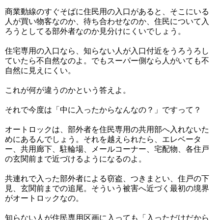
商業動線のすぐそばに住民用の入口があると、そこにいる
人が買い物客なのか、待ち合わせなのか、住民について入
ろうとしてる部外者なのか見分けにくいでしょう。
住宅専用の入口なら、知らない人が入口付近をうろうろし
ていたら不自然なのよ。でもスーパー側なら人がいても不
自然に見えにくい。
これが何が違うのかという答えよ。
それで今度は「中に入ったからなんなの？」ですって？
オートロックは、部外者を住民専用の共用部へ入れないた
めにあるんでしょう。それを越えられたら、エレベータ
ー、共用廊下、駐輪場、メールコーナー、宅配物、各住戸
の玄関前まで近づけるようになるのよ。
共連れで入った部外者による窃盗、つきまとい、住戸の下
見、玄関前までの追尾。そういう被害へ近づく最初の境界
がオートロックなの。
知らない人が住民専用区画に入っても「入っただけだから