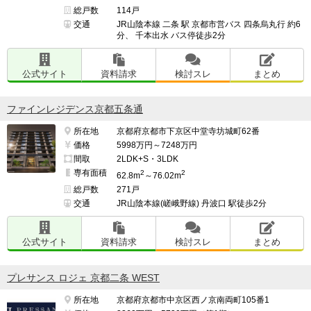
総戸数
114戸
交通
JR山陰本線 二条 駅 京都市営バス 四条烏丸行 約6
分、 千本出水 バス停徒歩2分
公式サイト
資料請求
検討スレ
まとめ
ファインレジデンス京都五条通
所在地
京都府京都市下京区中堂寺坊城町62番
価格
5998万円～7248万円
間取
2LDK+S・3LDK
専有面積
2
2
62.8m
～76.02m
総戸数
271戸
交通
JR山陰本線(嵯峨野線) 丹波口 駅徒歩2分
公式サイト
資料請求
検討スレ
まとめ
プレサンス ロジェ 京都二条 WEST
所在地
京都府京都市中京区西ノ京南両町105番1