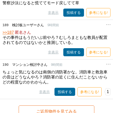
警察沙汰になると慌ててモード戻してて草
非表示
投稿する
参考になる!
189
検討板ユーザーさん
9時間前
>>187
匿名さん
その事件はもうだいぶ前やろ？むしろまともな教員が配置
されてるのではないかと推測している。
非表示
投稿する
参考になる!
190
マンション検討中さん
9時間前
ちょっと気になるのは南側の消防署かな。消防車と救急車
の音はどうなんやろ？消防署の近くに住んだことないから
どの程度なのかわからん。
1
非表示
投稿する
参考になる!
ご近所物件を見てみる