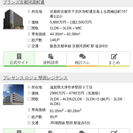
ブランズ京都河原町通
所在地
京都府京都市下京区寺町通五条上る西橋詰町747
番1ほか
価格
5,880万円～1億2,500万円
間取
1LDK～3LDK＋WIC
専有面積
44.30m²～81.08m²
総戸数
146戸
交通
阪急京都本線 京都河原町 駅 徒歩9分
公式サイト
資料請求
検討スレ
まとめ
プレサンス ロジェ 堅田レジデンス
所在地
滋賀県大津市本堅田５丁目
価格
2990万円～4790万円（先着順）
間取
2LDK～4LDK(2LDK・2LDK+S (納戸)・3LDK・
4LDK)
専有面積
2
2
61.05m
～80.28m
総戸数
90戸
交通
JR湖西線 堅田 駅徒歩5分