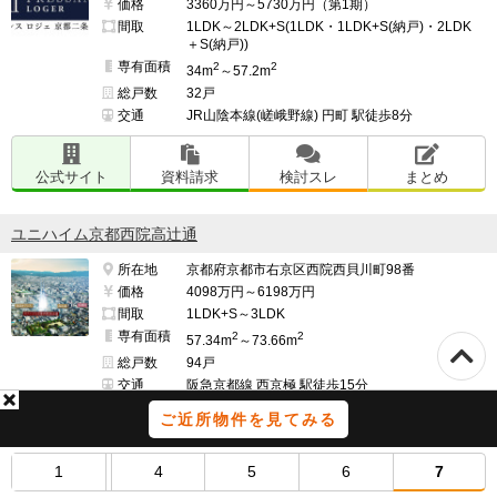
価格
3360万円～5730万円（第1期）
間取
1LDK～2LDK+S(1LDK・1LDK+S(納戸)・2LDK
＋S(納戸))
専有面積
2
2
34m
～57.2m
総戸数
32戸
交通
JR山陰本線(嵯峨野線) 円町 駅徒歩8分
公式サイト
資料請求
検討スレ
まとめ
ユニハイム京都西院高辻通
所在地
京都府京都市右京区西院西貝川町98番
価格
4098万円～6198万円
間取
1LDK+S～3LDK
専有面積
2
2
57.34m
～73.66m
総戸数
94戸
交通
阪急京都線 西京極 駅徒歩15分
ご近所物件を見てみる
公式サイト
資料請求
検討スレ
まとめ
1
4
5
6
7