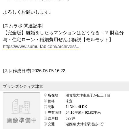
よろしくお願いします。
[スムラボ 関連記事]
【完全版】離婚をしたらマンションはどうなる！？ 財産分
与・住宅ローン・婚姻費用ぜんぶ解説【モルモット】
https://www.sumu-lab.com/archives/...
[スレ作成日時]
2026-06-05 16:22
ブランズシティ大津京
所在地
滋賀県大津市皇子が丘三丁目
価格
未定
間取
1LDK～4LDK
専有面積
54.16平米～92.82平米
総戸数
627戸
交通
湖西線 大津京駅 徒歩3分