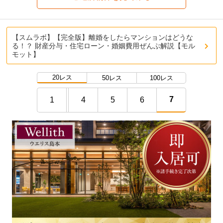
【スムラボ】【完全版】離婚をしたらマンションはどうな
る！？ 財産分与・住宅ローン・婚姻費用ぜんぶ解説【モル
モット】
20レス
50レス
100レス
7
1
4
5
6