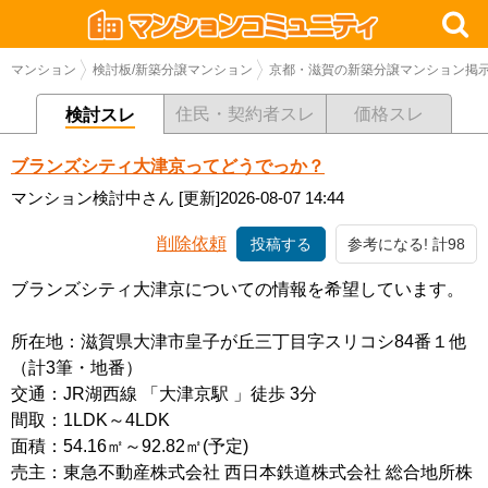
マンション
検討板/新築分譲マンション
京都・滋賀の新築分譲マンション掲
住民・契約者スレ
価格スレ
検討スレ
ブランズシティ大津京ってどうでっか？
マンション検討中さん
[更新]2026-08-07 14:44
削除依頼
投稿する
参考になる! 計98
ブランズシティ大津京についての情報を希望しています。
所在地：滋賀県大津市皇子が丘三丁目字スリコシ84番１他
（計3筆・地番）
交通：JR湖西線 「大津京駅 」徒歩 3分
間取：1LDK～4LDK
面積：54.16㎡～92.82㎡(予定)
売主：東急不動産株式会社 西日本鉄道株式会社 総合地所株