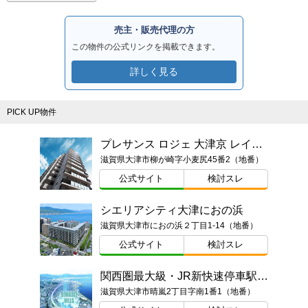
売主・販売代理の方
この物件の公式リンクを掲載できます。
詳しく見る
PICK UP物件
プレサンス ロジェ 大津京 レイクヴィラ
滋賀県大津市柳が崎字小麦尻45番2（地番）
公式サイト
検討スレ
シエリアシティ大津におの浜
滋賀県大津市におの浜２丁目1-14（地番）
公式サイト
検討スレ
関西圏最大級・JR新快速停車駅・駅徒歩1分プロジェクト
滋賀県大津市晴嵐2丁目字南1番1（地番）