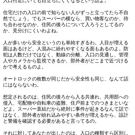
入口付近にいても目立ちにくくなるという話よ。
住宅だけの入口の前で知らない人がずっと立ってたら不自
然でしょう。でもスーパーの横なら、買い物客なのか、待
ち合わせなのか、住民の後ろについて入ろうとしてるの
か、見分けにくいわよね。
人が多いから安全というのも単純すぎるわ。人目が増える
面はあるけど、人混みに紛れやすくなる面もあるのよ。防
犯は人数だけではなく、動線の分離、入口の見通し、管理
人やカメラから監視できるか、部外者がどこまで近づける
かで考えるものよ。
オートロックの枚数が同じだから安全性も同じ、なんて話
にはならないわ。
想定されるのは、住民の後ろから入る共連れ、共用部への
侵入、宅配物や自転車の盗難、住戸前までのつきまといな
どよ。スーパー直結だから絶対に事件が起きるなんて話で
はなく、部外者が紛れ込みやすい条件が増えるから、設計
と警備を確認する必要があると言ってるの。
それに対してあなたが出したのは、入口の種類すら区別し