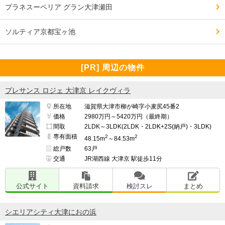
プラネスーペリア グラン大津瀬田
ソルティア京都宝ヶ池
[PR] 周辺の物件
プレサンス ロジェ 大津京 レイクヴィラ
所在地
滋賀県大津市柳が崎字小麦尻45番2
価格
2980万円～5420万円（最終期）
間取
2LDK～3LDK(2LDK・2LDK+2S(納戸)・3LDK)
専有面積
2
2
48.15m
～84.53m
総戸数
63戸
交通
JR湖西線 大津京 駅徒歩11分
公式サイト
資料請求
検討スレ
まとめ
シエリアシティ大津におの浜