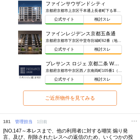
ファインサウザンドシティ
京都府京都市上京区千本通上長者町下る革堂前之町104番ほか
公式サイト
検討スレ
ファインレジデンス京都五条通
京都府京都市下京区中堂寺坊城町62番（地番）
公式サイト
検討スレ
プレサンス ロジェ 京都二条 WEST
京都府京都市中京区西ノ京南両町105番1（地番）
公式サイト
検討スレ
ご近所物件を見てみる
181
管理担当
1日前
[NO.147～本レスまで、他の利用者に対する嘲笑 煽り発
言、及び、削除されたレスへの返信のため、いくつかの投