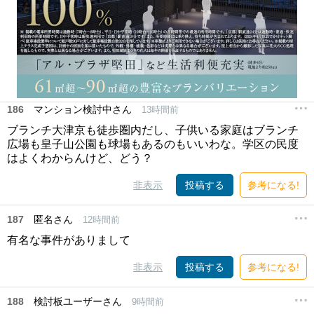
186
マンション検討中さん
13時間前
ブランチ大津京も徒歩圏内だし、子供いる家庭はブランチ
広場も皇子山公園も球場もあるのもいいわな。学区の民度
はよくわからんけど、どう？
非表示
投稿する
参考になる!
187
匿名さん
12時間前
有名な事件がありまして
非表示
投稿する
参考になる!
188
検討板ユーザーさん
9時間前