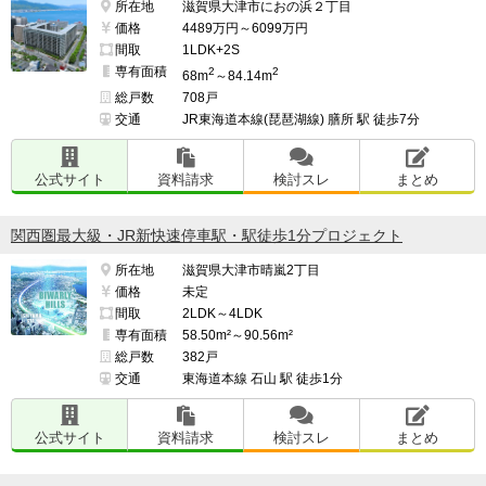
所在地
滋賀県大津市におの浜２丁目
価格
4489万円～6099万円
間取
1LDK+2S
専有面積
2
2
68m
～84.14m
総戸数
708戸
交通
JR東海道本線(琵琶湖線) 膳所 駅 徒歩7分
公式サイト
資料請求
検討スレ
まとめ
関西圏最大級・JR新快速停車駅・駅徒歩1分プロジェクト
所在地
滋賀県大津市晴嵐2丁目
価格
未定
間取
2LDK～4LDK
専有面積
58.50m²～90.56m²
総戸数
382戸
交通
東海道本線 石山 駅 徒歩1分
公式サイト
資料請求
検討スレ
まとめ