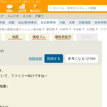
ですか？」についてご紹介しています。
ションコミュニティ
全掲示板
物件検索
サイトについて
ョン管理
記
ション質問
阪府
その他
家具
名古屋/東海
兵庫県
ニュース
ノウハウ
住宅質問
福岡県
大阪/兵庫/京都/関西
個人取引
東京都
管理会社/組合
政治
神奈川県
中国/四国/九州/沖縄
譲渡
防犯/防災/防音
埼玉県
ミクル
千葉県
使い方/練習
リフォーム
お知らせ
中古マン
ログ
スムラボ
まとめ
戸建て
茨城
札幌
仙台/新潟/東北
名古屋/東海
大阪
兵庫
京都/滋賀
奈良/和
東海の新築分譲マンション掲示板
愛知県
大府市
中央町
大府駅
プラ
地図
価格スレ
価格表販売
見学記
:37
参考になる! 計946
削除依頼
す。
ていて、ファミリー向けですね！
（地番）