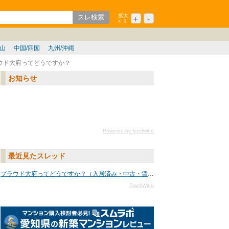
拡大
+
-
x
1
ション
シニア
歌山
中国/四国
九州/沖縄
ウド大府ってどうですか？
お知らせ
Powered by feedwind
最近見たスレッド
プラウド大府ってどうですか？（入居済み・中古・賃貸）
TrackWind
名古屋の新築マンションレ