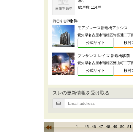
番）
総戸数 114戸
PICK UP物件
モアグレース新瑞橋アクシス
愛知県名古屋市瑞穂区弥富通二丁目
公式サイト
検討
プレサンス レイズ 新瑞橋駅前
公式サイト
検討
スレの更新情報を受け取る
1
…
45
46
47
48
49
50
51