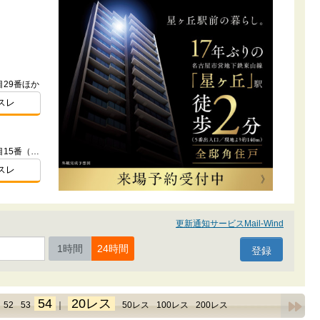
29番ほか
スレ
愛知県名古屋市瑞穂区洲山町二丁目15番（地番）
スレ
更新通知サービスMail-Wind
1時間
24時間
54
20レス
52
53
｜
50レス
100レス
200レス