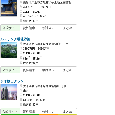
愛知県日進市赤池箕ノ手土地区画整理地内49街区3-1画地ほか
3,390万円～5,800万円
1LDK～3LDK
40.82m²～73.66m²
総戸数 42戸
公式
サイト
資料
請求
検討
スレ
まとめ
ル・サンク瑞穂汐路
愛知県名古屋市瑞穂区田辺通２丁目
3590万円～6030万円
2LDK～4LDK
2
2
66m
～85.2m
総戸数 94戸
公式
サイト
資料
請求
検討
スレ
まとめ
ジオ桜山グラン
愛知県名古屋市瑞穂区駒場町6丁目
未定
2LDK～4LDK
61.68m²～90.56m²
総戸数 36戸
公式
サイト
資料
請求
検討
スレ
まとめ