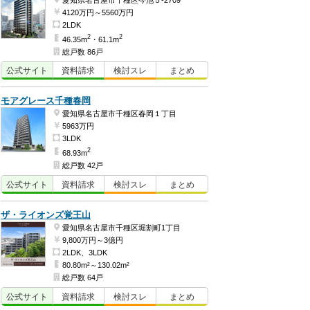
愛知県名古屋市千種区今池５-2709
4120万円～5560万円
2LDK
2
2
46.35m
・61.1m
総戸数 86戸
公式
サイト
資料
請求
検討
スレ
まとめ
モアグレース千種春岡
愛知県名古屋市千種区春岡１丁目
5963万円
3LDK
2
68.93m
総戸数 42戸
公式
サイト
資料
請求
検討
スレ
まとめ
ザ・ライオンズ覚王山
愛知県名古屋市千種区堀割町1丁目
9,800万円～3億円
2LDK、3LDK
80.80m²～130.02m²
総戸数 64戸
公式
サイト
資料
請求
検討
スレ
まとめ