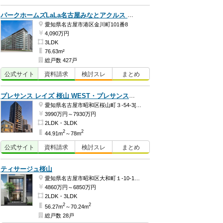
パークホームズLaLa名古屋みなとアクルス シーズンズ
愛知県名古屋市港区金川町101番8
4,090万円
3LDK
76.63m²
総戸数 427戸
公式
サイト
資料
請求
検討
スレ
まとめ
プレサンス レイズ 桜山 WEST・プレサンス レイズ 桜山 EAST
愛知県名古屋市昭和区桜山町３-54-3[WEST]
3990万円～7930万円
2LDK・3LDK
2
2
44.91m
～78m
公式
サイト
資料
請求
検討
スレ
まとめ
ティサージュ桜山
愛知県名古屋市昭和区大和町１-10-1ほか
4860万円～6850万円
2LDK・3LDK
2
2
56.27m
～70.24m
総戸数 28戸