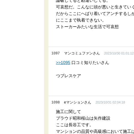
論破してると勘違いしてる。
可哀想だ。こんなに頭が悪いと生きてい
だからここにへばり着いてアンチするし
にここまで執着できない。
ストーカーみたいな生活で可哀想
1097
マンコミュファンさん
2023/10/30 01:01:12
>>1095
口コミ知りたいさん
つブレスケア
1098
eマンションさん
2023/10/31 02:04:18
施工に関して
プラウド昭和桜山は矢作建設
ここは長谷工です。
マンションの品質や高級感において施工