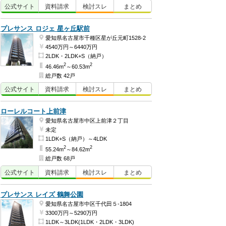
公式
サイト
資料
請求
検討
スレ
まとめ
プレサンス ロジェ 星ヶ丘駅前
愛知県名古屋市千種区星が丘元町1528-2
4540万円～6440万円
2LDK・2LDK+S（納戸）
2
2
46.46m
～60.53m
総戸数 42戸
公式
サイト
資料
請求
検討
スレ
まとめ
ローレルコート上前津
愛知県名古屋市中区上前津２丁目
未定
1LDK+S（納戸）～4LDK
2
2
55.24m
～84.62m
総戸数 68戸
公式
サイト
資料
請求
検討
スレ
まとめ
プレサンス レイズ 鶴舞公園
愛知県名古屋市中区千代田５-1804
3300万円～5290万円
1LDK～3LDK(1LDK・2LDK・3LDK)