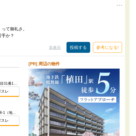
、って御礼さ。
苦手か？
参考になる!
非表示
[PR] 周辺の物件
愛知県名古屋市瑞穂区妙音通３丁目31番1ほか
討スレ
愛知県名古屋市瑞穂区市丘町１-18-1（地番）
討スレ