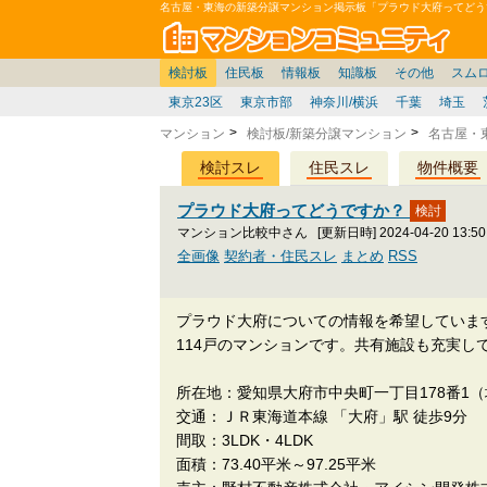
名古屋・東海の新築分譲マンション掲示板「プラウド大府ってどう
マン
東京
価格表
住宅ローン
雑談
お便り返し
関東
東京都
注文住宅
神奈川
賃貸
中部
スムログ出張所
神奈川県
建売住宅
デベ/ゼネコン
座談会/対談
移住相談
近畿
埼玉/千葉/関東
千葉県
北海道
戸建質問
リゾート
暮らしやすさ評価
ブロガーの本音
マンション雑談
埼玉県
東北
札幌/東北/北陸/信越
住宅設備
広告
中国
愛知県
バトル
九州
マンシ
見学
マン
大
検討板
住民板
情報板
知識板
その他
スム
東京23区
東京市部
神奈川/横浜
千葉
埼玉
マンション
検討板/新築分譲マンション
名古屋・
検討スレ
住民スレ
物件概要
プラウド大府ってどうですか？
マンション比較中さん
[更新日時] 2024-04-20 13:50
全画像
契約者・住民スレ
まとめ
RSS
プラウド大府についての情報を希望していま
114戸のマンションです。共有施設も充実し
所在地：愛知県大府市中央町一丁目178番1
交通：ＪＲ東海道本線 「大府」駅 徒歩9分
間取：3LDK・4LDK
面積：73.40平米～97.25平米