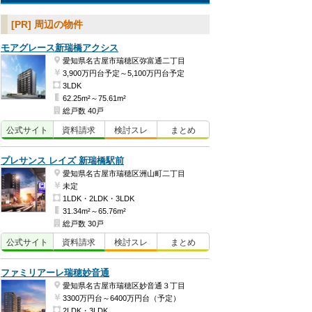
[PR] 周辺の物件
モアグレース新瑞橋アクシス
愛知県名古屋市瑞穂区弥富通二丁目
3,900万円台予定～5,100万円台予定
3LDK
62.25m²～75.61m²
総戸数 40戸
公式
サイト
資料
請求
検討
スレ
まとめ
プレサンス レイズ 新瑞橋駅前
愛知県名古屋市瑞穂区洲山町二丁目
未定
1LDK・2LDK・3LDK
31.34m²～65.76m²
総戸数 30戸
公式
サイト
資料
請求
検討
スレ
まとめ
ファミリアーレ瑞穂妙音通
愛知県名古屋市瑞穂区妙音通３丁目
3300万円台～6400万円台（予定）
2LDK・3LDK