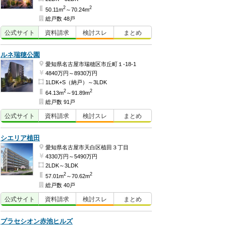
2
2
50.11m
～70.24m
総戸数 48戸
公式
サイト
資料
請求
検討
スレ
まとめ
ルネ瑞穂公園
愛知県名古屋市瑞穂区市丘町１-18-1
4840万円～8930万円
1LDK+S（納戸）～3LDK
2
2
64.13m
～91.89m
総戸数 91戸
公式
サイト
資料
請求
検討
スレ
まとめ
シエリア植田
愛知県名古屋市天白区植田３丁目
4330万円～5490万円
2LDK～3LDK
2
2
57.01m
～70.62m
総戸数 40戸
公式
サイト
資料
請求
検討
スレ
まとめ
プラセシオン赤池ヒルズ