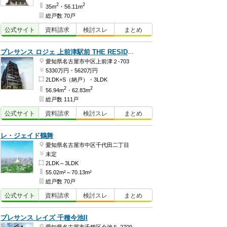
2
2
35m
・56.11m
総戸数 70戸
公式
サイト
資料
請求
検討
スレ
まとめ
プレサンス ロジェ 上前津駅前 THE RESIDENCE
愛知県名古屋市中区上前津２-703
5330万円・5620万円
2LDK+S（納戸）・3LDK
2
2
56.94m
・62.83m
総戸数 111戸
公式
サイト
資料
請求
検討
スレ
まとめ
レ・ジェイド鶴舞
愛知県名古屋市中区千代田二丁目
未定
2LDK～3LDK
55.02m²～70.13m²
総戸数 70戸
公式
サイト
資料
請求
検討
スレ
まとめ
プレサンス レイズ 千種今池II