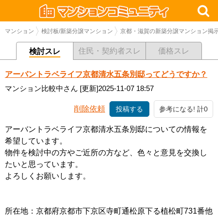
マンション
検討板/新築分譲マンション
京都・滋賀の新築分譲マンション掲
住民・契約者スレ
価格スレ
検討スレ
アーバントラベライフ京都清水五条別邸ってどうですか？
マンション比較中さん
[更新]2025-11-07 18:57
削除依頼
投稿する
参考になる! 計0
アーバントラベライフ京都清水五条別邸についての情報を
希望しています。
物件を検討中の方やご近所の方など、色々と意見を交換し
たいと思っています。
よろしくお願いします。
所在地：京都府京都市下京区寺町通松原下る植松町731番他