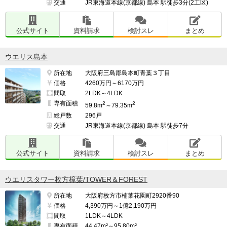
交通
JR東海道本線(京都線) 島本 駅徒歩3分(2工区)
公式サイト
資料請求
検討スレ
まとめ
ウエリス島本
所在地
大阪府三島郡島本町青葉３丁目
価格
4260万円～6170万円
間取
2LDK～4LDK
専有面積
2
2
59.8m
～79.35m
総戸数
296戸
交通
JR東海道本線(京都線) 島本 駅徒歩7分
公式サイト
資料請求
検討スレ
まとめ
ウエリスタワー枚方樟葉/TOWER＆FOREST
所在地
大阪府枚方市楠葉花園町2920番90
価格
4,390万円～1億2,190万円
間取
1LDK～4LDK
専有面積
44.47m²～95.80m²