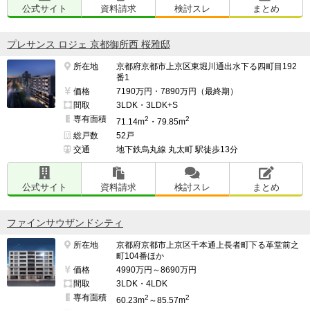
公式サイト
資料請求
検討スレ
まとめ
プレサンス ロジェ 京都御所西 桜雅邸
所在地
京都府京都市上京区東堀川通出水下る四町目192
番1
価格
7190万円・7890万円（最終期）
間取
3LDK・3LDK+S
専有面積
2
2
71.14m
・79.85m
総戸数
52戸
交通
地下鉄烏丸線 丸太町 駅徒歩13分
公式サイト
資料請求
検討スレ
まとめ
ファインサウザンドシティ
所在地
京都府京都市上京区千本通上長者町下る革堂前之
町104番ほか
価格
4990万円～8690万円
間取
3LDK・4LDK
専有面積
2
2
60.23m
～85.57m