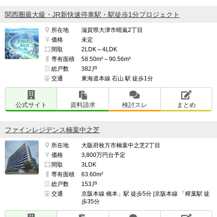
関西圏最大級・JR新快速停車駅・駅徒歩1分プロジェクト
所在地
滋賀県大津市晴嵐2丁目
価格
未定
間取
2LDK～4LDK
専有面積
58.50m²～90.56m²
総戸数
382戸
交通
東海道本線 石山 駅 徒歩1分
公式サイト
資料請求
検討スレ
まとめ
ファインレジデンス楠葉中之芝
所在地
大阪府枚方市楠葉中之芝2丁目
価格
3,800万円台予定
間取
3LDK
専有面積
63.60m²
総戸数
153戸
交通
京阪本線 橋本」駅 徒歩5分 |京阪本線 「樟葉駅 徒
歩35分