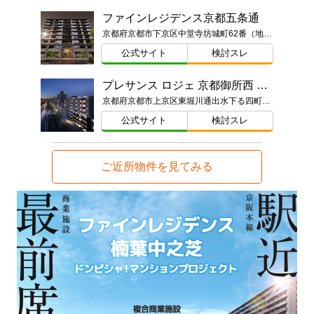
ファインレジデンス京都五条通
京都府京都市下京区中堂寺坊城町62番（地番）
公式サイト
検討スレ
プレサンス ロジェ 京都御所西 桜雅邸
京都府京都市上京区東堀川通出水下る四町目192番1（地番）
公式サイト
検討スレ
ご近所物件を見てみる