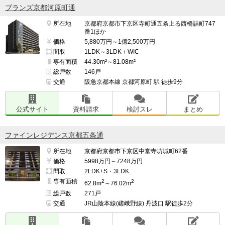
ブランズ京都河原町通
所在地
京都府京都市下京区寺町通五条上る西橋詰町747
番1ほか
価格
5,880万円～1億2,500万円
間取
1LDK～3LDK＋WIC
専有面積
44.30m²～81.08m²
総戸数
146戸
交通
阪急京都本線 京都河原町 駅 徒歩9分
公式サイト
資料請求
検討スレ
まとめ
ファインレジデンス京都五条通
所在地
京都府京都市下京区中堂寺坊城町62番
価格
5998万円～7248万円
間取
2LDK+S・3LDK
専有面積
2
2
62.8m
～76.02m
総戸数
271戸
交通
JR山陰本線(嵯峨野線) 丹波口 駅徒歩2分