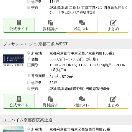
総戸数
114戸
交通
JR山陰本線 二条 駅 京都市営バス 四条烏丸行 約6
分、 千本出水 バス停徒歩2分
公式サイト
資料請求
検討スレ
まとめ
プレサンス ロジェ 京都二条 WEST
所在地
京都府京都市中京区西ノ京南両町105番1
価格
3360万円～5730万円（第1期）
間取
1LDK～2LDK+S(1LDK・1LDK+S(納戸)・2LDK
＋S(納戸))
専有面積
2
2
34m
～57.2m
総戸数
32戸
交通
JR山陰本線(嵯峨野線) 円町 駅徒歩8分
公式サイト
資料請求
検討スレ
まとめ
ユニハイム京都西院高辻通
所在地
京都府京都市右京区西院西貝川町98番