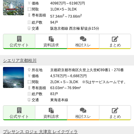
価格
4098万円～6198万円
間取
1LDK+S～3LDK
専有面積
2
2
57.34m
～73.66m
総戸数
94戸
交通
阪急京都線 西京極 駅徒歩15分
公式サイト
資料請求
検討スレ
まとめ
シエリア京都桂川
所在地
京都府京都市南区久世上久世町89番1・270番
価格
4,578万円～6,688万円
間取
2LDK＋S～3LDK ※Sはサービスルームです。
専有面積
63.03m²～76.99m²
総戸数
83戸
交通
東海道本線
公式サイト
資料請求
検討スレ
まとめ
プレサンス ロジェ 大津京 レイクヴィラ