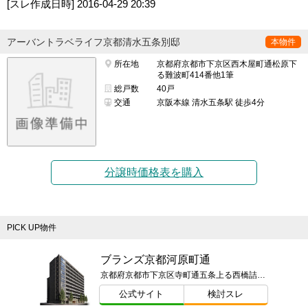
[スレ作成日時]
2016-04-29 20:39
アーバントラベライフ京都清水五条別邸
本物件
所在地
京都府京都市下京区西木屋町通松原下
る難波町414番他1筆
総戸数
40戸
交通
京阪本線 清水五条駅 徒歩4分
分譲時価格表を購入
PICK UP物件
ブランズ京都河原町通
京都府京都市下京区寺町通五条上る西橋詰町747番1ほか
公式サイト
検討スレ