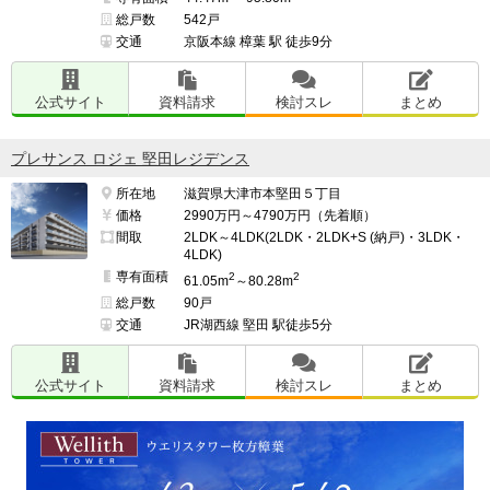
総戸数
542戸
交通
京阪本線 樟葉 駅 徒歩9分
公式サイト
資料請求
検討スレ
まとめ
プレサンス ロジェ 堅田レジデンス
所在地
滋賀県大津市本堅田５丁目
価格
2990万円～4790万円（先着順）
間取
2LDK～4LDK(2LDK・2LDK+S (納戸)・3LDK・
4LDK)
専有面積
2
2
61.05m
～80.28m
総戸数
90戸
交通
JR湖西線 堅田 駅徒歩5分
公式サイト
資料請求
検討スレ
まとめ