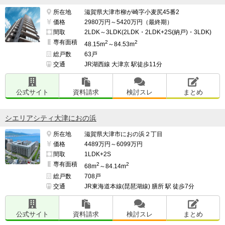
所在地
滋賀県大津市柳が崎字小麦尻45番2
価格
2980万円～5420万円（最終期）
間取
2LDK～3LDK(2LDK・2LDK+2S(納戸)・3LDK)
専有面積
2
2
48.15m
～84.53m
総戸数
63戸
交通
JR湖西線 大津京 駅徒歩11分
公式サイト
資料請求
検討スレ
まとめ
シエリアシティ大津におの浜
所在地
滋賀県大津市におの浜２丁目
価格
4489万円～6099万円
間取
1LDK+2S
専有面積
2
2
68m
～84.14m
総戸数
708戸
交通
JR東海道本線(琵琶湖線) 膳所 駅 徒歩7分
公式サイト
資料請求
検討スレ
まとめ