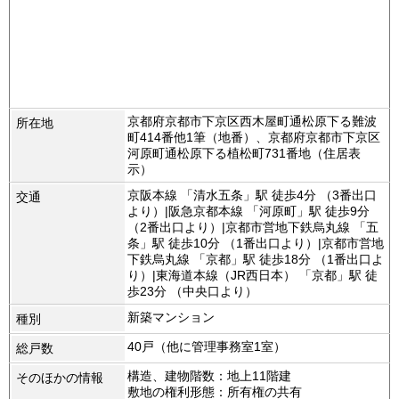
京都府京都市下京区西木屋町通松原下る難波
所在地
町414番他1筆（地番）、京都府京都市下京区
河原町通松原下る植松町731番地（住居表
示）
京阪本線 「清水五条」駅 徒歩4分 （3番出口
交通
より）|阪急京都本線 「河原町」駅 徒歩9分
（2番出口より）|京都市営地下鉄烏丸線 「五
条」駅 徒歩10分 （1番出口より）|京都市営地
下鉄烏丸線 「京都」駅 徒歩18分 （1番出口よ
り）|東海道本線（JR西日本） 「京都」駅 徒
歩23分 （中央口より）
新築マンション
種別
40戸（他に管理事務室1室）
総戸数
構造、建物階数：地上11階建
そのほかの情報
敷地の権利形態：所有権の共有