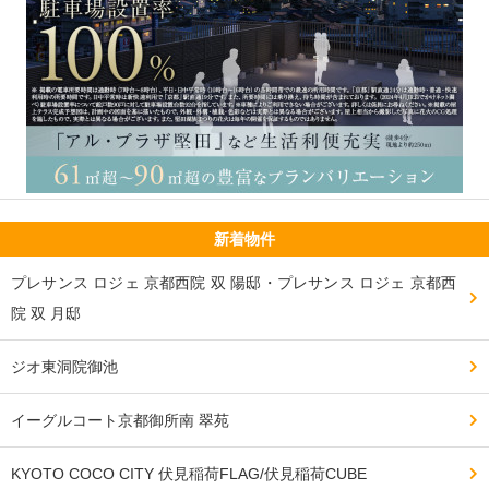
新着物件
プレサンス ロジェ 京都西院 双 陽邸・プレサンス ロジェ 京都西
院 双 月邸
ジオ東洞院御池
イーグルコート京都御所南 翠苑
KYOTO COCO CITY 伏見稲荷FLAG/伏見稲荷CUBE