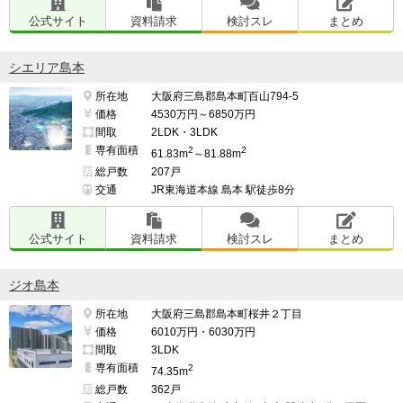
公式サイト
資料請求
検討スレ
まとめ
シエリア島本
所在地
大阪府三島郡島本町百山794-5
価格
4530万円～6850万円
間取
2LDK・3LDK
専有面積
2
2
61.83m
～81.88m
総戸数
207戸
交通
JR東海道本線 島本 駅徒歩8分
公式サイト
資料請求
検討スレ
まとめ
ジオ島本
所在地
大阪府三島郡島本町桜井２丁目
価格
6010万円・6030万円
間取
3LDK
専有面積
2
74.35m
総戸数
362戸