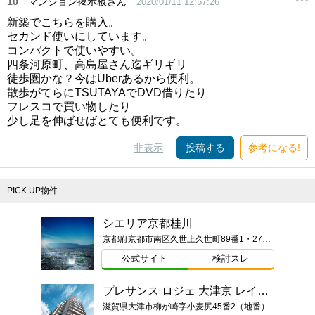
10
マンション掲示板さん
2020/01/11 12:57:26
新築でこちらを購入。
セカンド使いにしています。
コンパクトで使いやすい。
四条河原町、高島屋さん迄ギリギリ
徒歩圏かな？今はUberあるから便利。
散歩がてらにTSUTAYAでDVD借りたり
フレスコで買い物したり
少し足を伸ばせばとても便利です。
非表示
投稿する
参考になる!
PICK UP物件
シエリア京都桂川
京都府京都市南区久世上久世町89番1・270番（地番）
公式サイト
検討スレ
プレサンス ロジェ 大津京 レイクヴィラ
滋賀県大津市柳が崎字小麦尻45番2（地番）