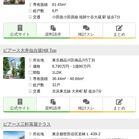
専有面積
61.45m²
総戸数
6戸
交通
小田急小田原線 祖師ケ谷大蔵 駅 徒歩7分
公式サイト
資料請求
検討スレ
まとめ
ピアース大井仙台坂Hill Top
所在地
東京都品川区南品川5丁目
価格
8,790万円・1億90万円
間取
1LDK
専有面積
36.44m²・40.66m²
総戸数
32戸
交通
京浜東北線 大井町 駅 徒歩7分
公式サイト
資料請求
検討スレ
まとめ
ピアース三軒茶屋テラス
所在地
東京都世田谷区若林１-439-2