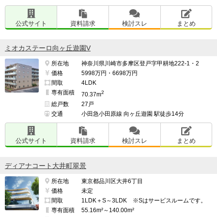
公式サイト
資料請求
検討スレ
まとめ
ミオカステーロ向ヶ丘遊園V
所在地
神奈川県川崎市多摩区登戸字甲耕地222-1・2
価格
5998万円・6698万円
間取
4LDK
専有面積
2
70.37m
総戸数
27戸
交通
小田急小田原線 向ヶ丘遊園 駅徒歩14分
公式サイト
資料請求
検討スレ
まとめ
ディアナコート大井町翠景
所在地
東京都品川区大井6丁目
価格
未定
間取
1LDK＋S～3LDK ※Sはサービスルームです。
専有面積
55.16m²～140.00m²