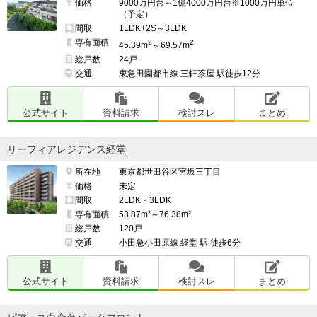
価格
9000万円台～1億4000万円台※1000万円単位
（予定）
間取
1LDK+2S～3LDK
専有面積
2
2
45.39m
～69.57m
総戸数
24戸
交通
東急田園都市線 三軒茶屋 駅徒歩12分
公式サイト
資料請求
検討スレ
まとめ
リーフィアレジデンス経堂
所在地
東京都世田谷区宮坂三丁目
価格
未定
間取
2LDK・3LDK
専有面積
53.87m²～76.38m²
総戸数
120戸
交通
小田急小田原線 経堂 駅 徒歩6分
公式サイト
資料請求
検討スレ
まとめ