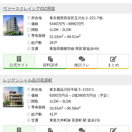
ヴァースクレイシアIDZ用賀
所在地
東京都世田谷区玉川台２-221-7他
価格
5340万円～8990万円
間取
1LDK・2LDK
専有面積
2
2
31.02m
～49.51m
総戸数
26戸
交通
東急田園都市線 用賀 駅徒歩4分
公式サイト
資料請求
検討スレ
まとめ
レジデンシャル品川荏原町
所在地
東京都品川区中延５-1310-1
価格
6300万円台～2億3900万円台（予定）
間取
1LDK～3LDK
専有面積
2
2
33.91m
～95.58m
総戸数
41戸
交通
東急大井町線 荏原町 駅 徒歩2分