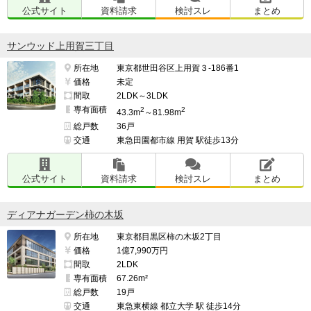
公式サイト
資料請求
検討スレ
まとめ
サンウッド上用賀三丁目
所在地
東京都世田谷区上用賀３-186番1
価格
未定
間取
2LDK～3LDK
専有面積
2
2
43.3m
～81.98m
総戸数
36戸
交通
東急田園都市線 用賀 駅徒歩13分
公式サイト
資料請求
検討スレ
まとめ
ディアナガーデン柿の木坂
所在地
東京都目黒区柿の木坂2丁目
価格
1億7,990万円
間取
2LDK
専有面積
67.26m²
総戸数
19戸
交通
東急東横線 都立大学 駅 徒歩14分