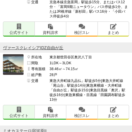
交通
京急本線京急富岡」駅徒歩15分、またはバス12
分・「富岡9期ニュータウン」バス停徒歩1分、ま
たはJR根岸線「新杉田」駅バス16分・「小田バ
ス停徒歩4分
公式サイト
資料請求
検討スレ
まとめ
ヴァースクレイシアIDZ自由が丘
所在地
東京都世田谷区奥沢八丁目
間取
1LDK～3LDK
専有面積
38.46㎡～74.15㎡
総戸数
28戸
交通
東急大井町線九品仏」駅徒歩5分|東急大井町線
「尾山台」駅徒歩14分|東急東横線・大井町線
「自由が丘」駅徒歩15分|東急目黒線「奥沢」駅
徒歩16分|東急東横線・目黒線「田園調布駅徒歩
13分
公式サイト
資料請求
検討スレ
まとめ
ミオカステーロ宿河原II