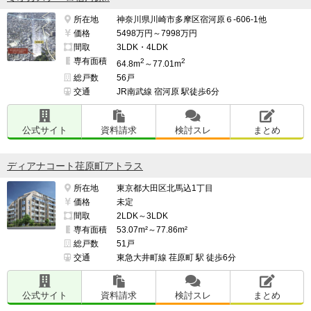
所在地
神奈川県川崎市多摩区宿河原６-606-1他
価格
5498万円～7998万円
間取
3LDK・4LDK
専有面積
2
2
64.8m
～77.01m
総戸数
56戸
交通
JR南武線 宿河原 駅徒歩6分
公式サイト
資料請求
検討スレ
まとめ
ディアナコート荏原町アトラス
所在地
東京都大田区北馬込1丁目
価格
未定
間取
2LDK～3LDK
専有面積
53.07m²～77.86m²
総戸数
51戸
交通
東急大井町線 荏原町 駅 徒歩6分
公式サイト
資料請求
検討スレ
まとめ