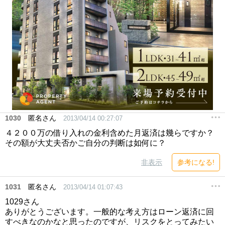
1030
匿名さん
2013/04/14 00:27:07
４２００万の借り入れの金利含めた月返済は幾らですか？
その額が大丈夫否かご自分の判断は如何に？
非表示
参考になる!
1031
匿名さん
2013/04/14 01:07:43
1029さん
ありがとうございます。一般的な考え方はローン返済に回
すべきなのかなと思ったのですが、リスクをとってみたい