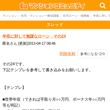
マンション
住宅・マンション一般知識板
住宅ローン・保険板
年収に対して
スレッド
年収に対して無謀なローン その24
匿名さん
[更新]2013-04-17 08:46
削除依頼
参考になる! 計0
その24です。
下記テンプレを参考して書き込みをお願いします。
【テンプレ】
■世帯年収（できれば手取り月○○万円、ボーナス年○○万円
等も明記）