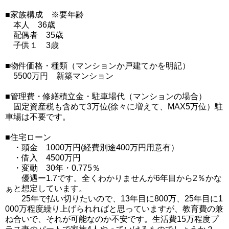
■家族構成 ※要年齢
本人 36歳
配偶者 35歳
子供１ 3歳
■物件価格・種類（マンションか戸建てかを明記）
5500万円 新築マンション
■管理費・修繕積立金・駐車場代（マンションの場合）
固定資産税も含めて3万位(徐々に増えて、MAX5万位）駐
車場は不要です。
■住宅ローン
・頭金 1000万円(経費別途400万円用意有）
・借入 4500万円
・変動 30年・0.775％
優遇ー1.7です。全くわかりませんが6年目から2％かな
ぁと想定しています。
25年で払い切りたいので、13年目に800万、25年目に1
000万程度繰り上げられればと思っていますが、教育費の兼
ね合いで、それが可能なのか不安です。生活費15万程度プ