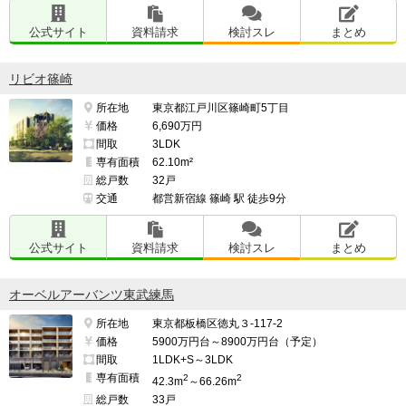
公式サイト
資料請求
検討スレ
まとめ
リビオ篠崎
所在地
東京都江戸川区篠崎町5丁目
価格
6,690万円
間取
3LDK
専有面積
62.10m²
総戸数
32戸
交通
都営新宿線 篠崎 駅 徒歩9分
公式サイト
資料請求
検討スレ
まとめ
オーベルアーバンツ東武練馬
所在地
東京都板橋区徳丸３-117-2
価格
5900万円台～8900万円台（予定）
間取
1LDK+S～3LDK
専有面積
2
2
42.3m
～66.26m
総戸数
33戸