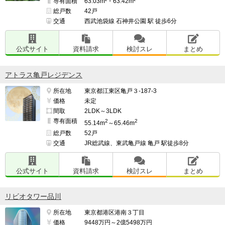
専有面積
63.03m²・63.42m²
総戸数
42戸
交通
西武池袋線 石神井公園 駅 徒歩6分
公式サイト
資料請求
検討スレ
まとめ
アトラス亀戸レジデンス
所在地
東京都江東区亀戸３-187-3
価格
未定
間取
2LDK～3LDK
専有面積
2
2
55.14m
～65.46m
総戸数
52戸
交通
JR総武線、東武亀戸線 亀戸 駅徒歩8分
公式サイト
資料請求
検討スレ
まとめ
リビオタワー品川
所在地
東京都港区港南３丁目
価格
9448万円～2億5498万円