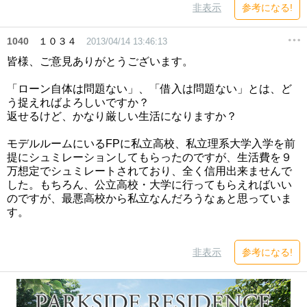
非表示
参考になる!
1040
１０３４
2013/04/14 13:46:13
皆様、ご意見ありがとうございます。
「ローン自体は問題ない」、「借入は問題ない」とは、ど
う捉えればよろしいですか？
返せるけど、かなり厳しい生活になりますか？
モデルルームにいるFPに私立高校、私立理系大学入学を前
提にシュミレーションしてもらったのですが、生活費を９
万想定でシュミレートされており、全く信用出来ませんで
した。もちろん、公立高校・大学に行ってもらえればいい
のですが、最悪高校から私立なんだろうなぁと思っていま
す。
非表示
参考になる!