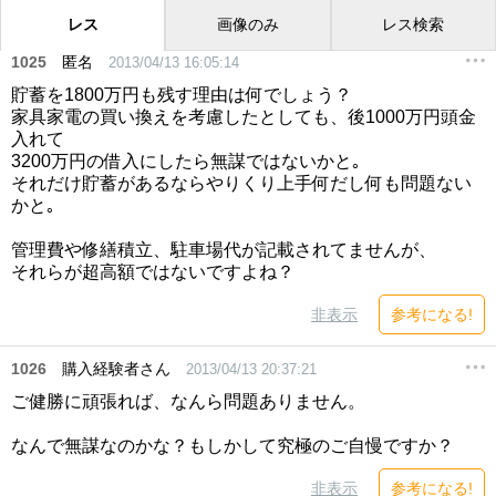
レス
画像のみ
レス検索
1025
匿名
2013/04/13 16:05:14
貯蓄を1800万円も残す理由は何でしょう？
家具家電の買い換えを考慮したとしても、後1000万円頭金
入れて
3200万円の借入にしたら無謀ではないかと｡
それだけ貯蓄があるならやりくり上手何だし何も問題ない
かと｡
管理費や修繕積立、駐車場代が記載されてませんが、
それらが超高額ではないですよね？
非表示
参考になる!
1026
購入経験者さん
2013/04/13 20:37:21
ご健勝に頑張れば、なんら問題ありません。
なんで無謀なのかな？もしかして究極のご自慢ですか？
非表示
参考になる!