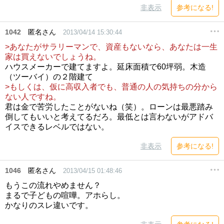
非表示
参考になる!
1042
匿名さん
2013/04/14 15:30:44
>あなたがサラリーマンで、資産もないなら、あなたは一生
家は買えないでしょうね。
ハウスメーカーで建てますよ。延床面積で60坪弱。木造
（ツーバイ）の２階建て
>もしくは、仮に高収入者でも、普通の人の気持ちの分から
ない人ですね。
君は金で苦労したことがないね（笑）。ローンは最悪踏み
倒してもいいと考えてるだろ。最低とは言わないがアドバ
イスできるレベルではない。
非表示
参考になる!
1046
匿名さん
2013/04/15 01:48:46
もうこの流れやめません？
まるで子どもの喧嘩。アホらし。
かなりのスレ違いです。