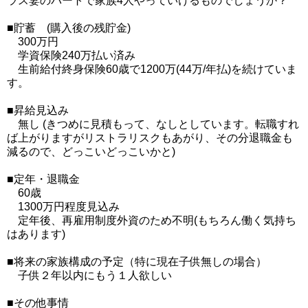
ラス妻のパートで家族4人やっていけるものでしょうか？
■貯蓄 (購入後の残貯金)
300万円
学資保険240万払い済み
生前給付終身保険60歳で1200万(44万/年払)を続けていま
す。
■昇給見込み
無し (きつめに見積もって、なしとしています。転職すれ
ば上がりますがリストラリスクもあがり、その分退職金も
減るので、どっこいどっこいかと)
■定年・退職金
60歳
1300万円程度見込み
定年後、再雇用制度外資のため不明(もちろん働く気持ち
はあります)
■将来の家族構成の予定（特に現在子供無しの場合）
子供２年以内にもう１人欲しい
■その他事情