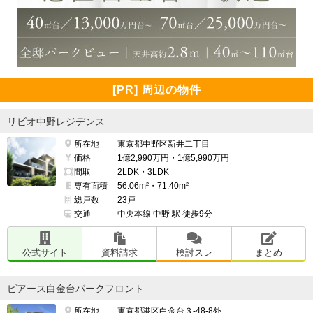
[PR] 周辺の物件
リビオ中野レジデンス
所在地
東京都中野区新井二丁目
価格
1億2,990万円・1億5,990万円
間取
2LDK・3LDK
専有面積
56.06m²・71.40m²
総戸数
23戸
交通
中央本線 中野 駅 徒歩9分
公式サイト
資料請求
検討スレ
まとめ
ピアース白金台パークフロント
所在地
東京都港区白金台３-48-8外