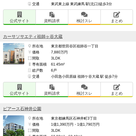
交通
東武東上線 東武練馬 駅(北口)徒歩3分
公式サイト
資料請求
検討スレ
まとめ
カーサソサエティ祖師ヶ谷大蔵
所在地
東京都世田谷区祖師谷一丁目
価格
7,880万円
間取
3LDK
専有面積
61.45m²
総戸数
6戸
交通
小田急小田原線 祖師ケ谷大蔵 駅 徒歩7分
公式サイト
資料請求
検討スレ
まとめ
ピアース石神井公園
所在地
東京都練馬区石神井町3丁目
価格
1億1,390万円・1億1,790万円
間取
3LDK