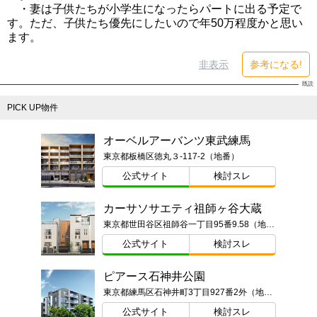
・妻は子供たちが小学生になったらパートに出る予定で
す。ただ、子供たち優先にしたいので年50万程度かと思い
ます。
非表示
参考になる!
PICK UP物件
オーベルアーバンツ東武練馬
東京都板橋区徳丸３-117-2（地番）
公式サイト
検討スレ
カーサソサエティ祖師ヶ谷大蔵
東京都世田谷区祖師谷一丁目95番9.58（地番）ほか
公式サイト
検討スレ
ピアース石神井公園
東京都練馬区石神井町3丁目927番2外（地番）
公式サイト
検討スレ