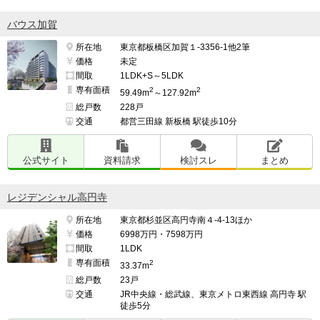
バウス加賀
所在地
東京都板橋区加賀１-3356-1他2筆
価格
未定
間取
1LDK+S～5LDK
専有面積
2
2
59.49m
～127.92m
総戸数
228戸
交通
都営三田線 新板橋 駅徒歩10分
公式サイト
資料請求
検討スレ
まとめ
レジデンシャル高円寺
所在地
東京都杉並区高円寺南４-4-13ほか
価格
6998万円・7598万円
間取
1LDK
専有面積
2
33.37m
総戸数
23戸
交通
JR中央線・総武線、東京メトロ東西線 高円寺 駅
徒歩5分