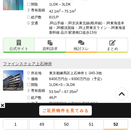
間取
1LDK～3LDK
専有面積
2
2
42.1m
～75.1m
総戸数
815戸
交通
JR山手線・JR京浜東北線(根岸線)・JR東海道本
線・JR横須賀線・JR上野東京ライン・JR東海道
新幹線 品川 駅港南口徒歩13分
公式サイト
資料請求
検討スレ
まとめ
ファインスクェア上石神井
所在地
東京都練馬区上石神井１-345-3他
価格
6400万円台～9300万円台（予定）
間取
1LDK+S～3LDK
専有面積
2
2
53.5m
～67.35m
総戸数
46戸
交通
西武新宿線 上石神井 駅徒歩5分
ご近所物件を見てみる
公式サイト
資料請求
検討スレ
まとめ
1
49
50
51
52