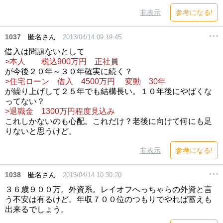
非表示
参考になる!
1037
匿名さん
2013/04/14 09:19:45
借入は問題ないとして
>本人 税込900万円 正社員
が今後２０年～３０年確実に続く？
>住宅ローン 借入 4500万円 変動 30年
が繰り上げして２５年でも結構長い。１０年後にやばくな
ってない？
>退職金 1300万円程度見込み
これしかないのも心配。これだけ？老後に向けて何にも足
りないと思うけど。
非表示
参考になる!
1038
匿名さん
2013/04/14 10:30:20
３６歳９００万。外資系。レイオフへっちゃらの外資と言
う不安は有るけど。年収７００位のつもりでやれば蓄えも
出来るでしょう。