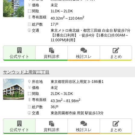
価格
未定
間取
1LDK～2LDK
専有面積
2
2
40.32m
～110.04m
総戸数
17戸
交通
東京メトロ南北線・都営三田線 白金台 駅徒歩7分
【2番出口利用】・徒歩4分【1番出口(6:00AM～
11:00PM)利用】
公式サイト
資料請求
検討スレ
まとめ
サンウッド上用賀三丁目
所在地
東京都世田谷区上用賀３-186番1
価格
未定
間取
2LDK～3LDK
専有面積
2
2
43.3m
～81.98m
総戸数
36戸
交通
東急田園都市線 用賀 駅徒歩13分
公式サイト
資料請求
検討スレ
まとめ