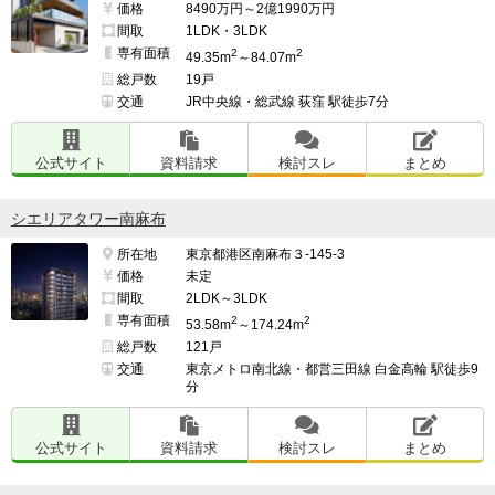
価格
8490万円～2億1990万円
間取
1LDK・3LDK
専有面積
2
2
49.35m
～84.07m
総戸数
19戸
交通
JR中央線・総武線 荻窪 駅徒歩7分
公式サイト
資料請求
検討スレ
まとめ
シエリアタワー南麻布
所在地
東京都港区南麻布３-145-3
価格
未定
間取
2LDK～3LDK
専有面積
2
2
53.58m
～174.24m
総戸数
121戸
交通
東京メトロ南北線・都営三田線 白金高輪 駅徒歩9
分
公式サイト
資料請求
検討スレ
まとめ