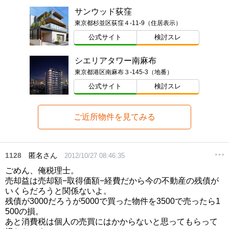
サンウッド荻窪
東京都杉並区荻窪４-11-9（住居表示）
公式サイト
検討スレ
シエリアタワー南麻布
東京都港区南麻布３-145-3（地番）
公式サイト
検討スレ
ご近所物件を見てみる
1128
匿名さん
2012/10/27 08:46:35
ごめん、俺税理士。
売却益は売却額−取得価額−経費だから今の不動産の残債が
いくらだろうと関係ないよ。
残債が3000だろうが5000で買った物件を3500で売ったら1
500の損。
あと消費税は個人の売買にはかからないと思ってもらって