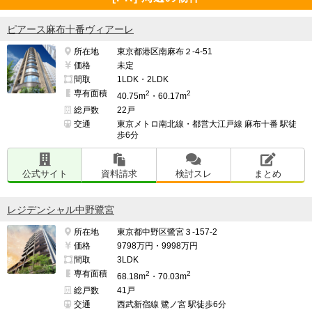
ピアース麻布十番ヴィアーレ
所在地
東京都港区南麻布２-4-51
価格
未定
間取
1LDK・2LDK
専有面積
2
2
40.75m
・60.17m
総戸数
22戸
交通
東京メトロ南北線・都営大江戸線 麻布十番 駅徒
歩6分
公式サイト
資料請求
検討スレ
まとめ
レジデンシャル中野鷺宮
所在地
東京都中野区鷺宮３-157-2
価格
9798万円・9998万円
間取
3LDK
専有面積
2
2
68.18m
・70.03m
総戸数
41戸
交通
西武新宿線 鷺ノ宮 駅徒歩6分