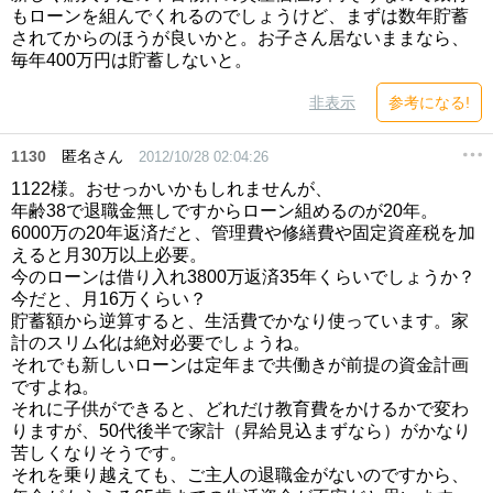
もローンを組んでくれるのでしょうけど、まずは数年貯蓄
されてからのほうが良いかと。お子さん居ないままなら、
毎年400万円は貯蓄しないと。
非表示
参考になる!
1130
匿名さん
2012/10/28 02:04:26
1122様。おせっかいかもしれませんが、
年齢38で退職金無しですからローン組めるのが20年。
6000万の20年返済だと、管理費や修繕費や固定資産税を加
えると月30万以上必要。
今のローンは借り入れ3800万返済35年くらいでしょうか？
今だと、月16万くらい？
貯蓄額から逆算すると、生活費でかなり使っています。家
計のスリム化は絶対必要でしょうね。
それでも新しいローンは定年まで共働きが前提の資金計画
ですよね。
それに子供ができると、どれだけ教育費をかけるかで変わ
りますが、50代後半で家計（昇給見込まずなら）がかなり
苦しくなりそうです。
それを乗り越えても、ご主人の退職金がないのですから、