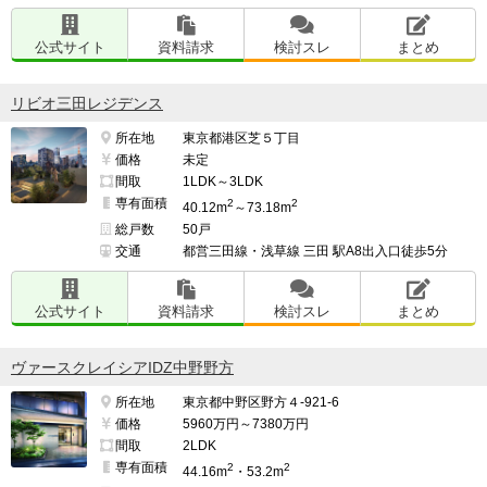
公式サイト
資料請求
検討スレ
まとめ
リビオ三田レジデンス
所在地
東京都港区芝５丁目
価格
未定
間取
1LDK～3LDK
専有面積
2
2
40.12m
～73.18m
総戸数
50戸
交通
都営三田線・浅草線 三田 駅A8出入口徒歩5分
公式サイト
資料請求
検討スレ
まとめ
ヴァースクレイシアIDZ中野野方
所在地
東京都中野区野方４-921-6
価格
5960万円～7380万円
間取
2LDK
専有面積
2
2
44.16m
・53.2m