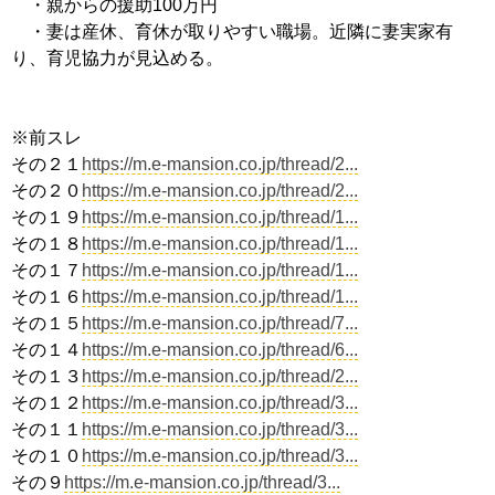
・親からの援助100万円
・妻は産休、育休が取りやすい職場。近隣に妻実家有
り、育児協力が見込める。
※前スレ
その２１
https://m.e-mansion.co.jp/thread/2...
その２０
https://m.e-mansion.co.jp/thread/2...
その１９
https://m.e-mansion.co.jp/thread/1...
その１８
https://m.e-mansion.co.jp/thread/1...
その１７
https://m.e-mansion.co.jp/thread/1...
その１６
https://m.e-mansion.co.jp/thread/1...
その１５
https://m.e-mansion.co.jp/thread/7...
その１４
https://m.e-mansion.co.jp/thread/6...
その１３
https://m.e-mansion.co.jp/thread/2...
その１２
https://m.e-mansion.co.jp/thread/3...
その１１
https://m.e-mansion.co.jp/thread/3...
その１０
https://m.e-mansion.co.jp/thread/3...
その９
https://m.e-mansion.co.jp/thread/3...