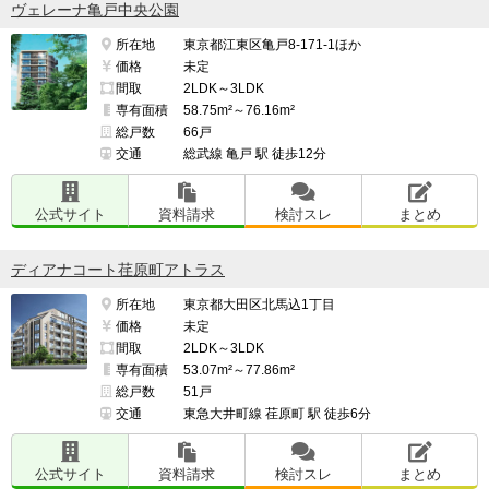
ヴェレーナ亀戸中央公園
所在地
東京都江東区亀戸8-171-1ほか
価格
未定
間取
2LDK～3LDK
専有面積
58.75m²～76.16m²
総戸数
66戸
交通
総武線 亀戸 駅 徒歩12分
公式サイト
資料請求
検討スレ
まとめ
ディアナコート荏原町アトラス
所在地
東京都大田区北馬込1丁目
価格
未定
間取
2LDK～3LDK
専有面積
53.07m²～77.86m²
総戸数
51戸
交通
東急大井町線 荏原町 駅 徒歩6分
公式サイト
資料請求
検討スレ
まとめ