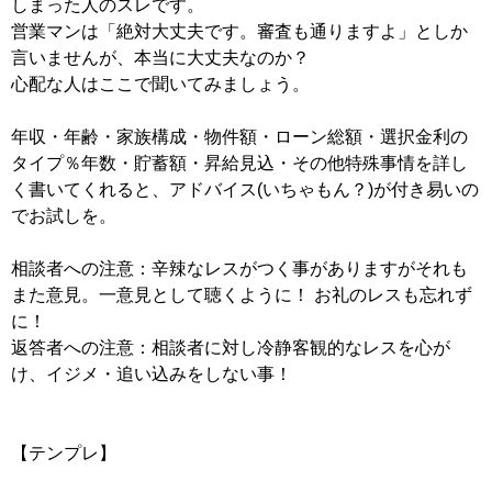
しまった人のスレです。
営業マンは「絶対大丈夫です。審査も通りますよ」としか
言いませんが、本当に大丈夫なのか？
心配な人はここで聞いてみましょう。
年収・年齢・家族構成・物件額・ローン総額・選択金利の
タイプ％年数・貯蓄額・昇給見込・その他特殊事情を詳し
く書いてくれると、アドバイス(いちゃもん？)が付き易いの
でお試しを。
相談者への注意：辛辣なレスがつく事がありますがそれも
また意見。一意見として聴くように！ お礼のレスも忘れず
に！
返答者への注意：相談者に対し冷静客観的なレスを心が
け、イジメ・追い込みをしない事！
【テンプレ】