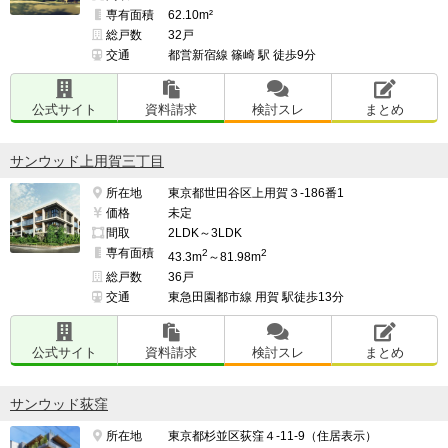
専有面積
62.10m²
総戸数
32戸
交通
都営新宿線 篠崎 駅 徒歩9分
公式サイト
資料請求
検討スレ
まとめ
サンウッド上用賀三丁目
所在地
東京都世田谷区上用賀３-186番1
価格
未定
間取
2LDK～3LDK
専有面積
2
2
43.3m
～81.98m
総戸数
36戸
交通
東急田園都市線 用賀 駅徒歩13分
公式サイト
資料請求
検討スレ
まとめ
サンウッド荻窪
所在地
東京都杉並区荻窪４-11-9（住居表示）