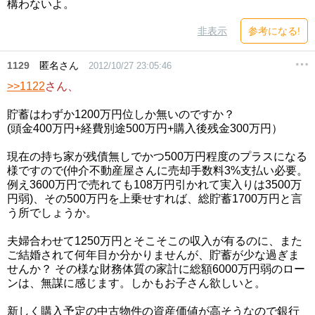
構わないよ。
非表示
参考になる!
1129
匿名さん
2012/10/27 23:05:46
>>1122
さん、
貯蓄はわずか1200万円位しか無いのですか？
(頭金400万円+経費別途500万円+購入後残金300万円）
現在の持ち家が残債無しでかつ500万円程度のプラスになる
様ですので(仲介不動産屋さんに売却手数料3%支払い必要。
例え3600万円で売れても108万円引かれて実入りは3500万
円弱)、その500万円を上乗せすれば、総貯蓄1700万円と言
う所でしょうか。
夫婦合わせて1250万円とそこそこの収入が有るのに、また
ご結婚されて何年目か分かりませんが、貯蓄が少な過ぎま
せんか？ その様な財務体質の家計に総額6000万円弱のロー
ンは、無謀に感じます。しかもお子さん欲しいと。
新しく購入予定の中古物件の資産価値が高そうなので銀行