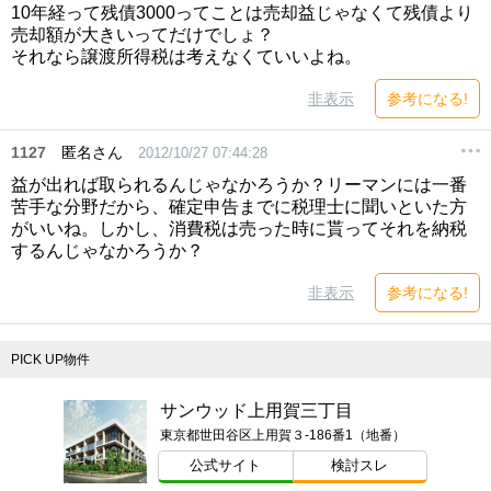
10年経って残債3000ってことは売却益じゃなくて残債より
売却額が大きいってだけでしょ？
それなら譲渡所得税は考えなくていいよね。
非表示
参考になる!
1127
匿名さん
2012/10/27 07:44:28
益が出れば取られるんじゃなかろうか？リーマンには一番
苦手な分野だから、確定申告までに税理士に聞いといた方
がいいね。しかし、消費税は売った時に貰ってそれを納税
するんじゃなかろうか？
非表示
参考になる!
PICK UP物件
サンウッド上用賀三丁目
東京都世田谷区上用賀３-186番1（地番）
公式サイト
検討スレ