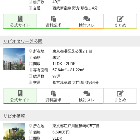
総戸数
49戸
交通
西武新宿線 野方 駅徒歩4分
公式サイト
資料請求
検討スレ
まとめ
リビオタワー芝公園
所在地
東京都港区芝公園2丁目
価格
未定
間取
1LDK・2LDK
専有面積
57.64m²～81.22m²
総戸数
97戸
交通
都営浅草線 大門 駅 徒歩4分
公式サイト
資料請求
検討スレ
まとめ
リビオ篠崎
所在地
東京都江戸川区篠崎町5丁目
価格
6,690万円
間取
3LDK