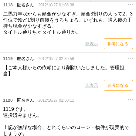
1118
匿名さん
2012/10/27 01:08:38
二馬力年収からも頭金が少なすぎ、頭金3割りの人って2、3
件位で殆ど1割り前後をうろちょろ。いずれも、購入後の手
持ち現金が少なすぎる。
タイトル通りちゃタイトル通りか。
非表示
参考になる!
1119
匿名さん
2012/10/27 02:39:56
【ご本人様からの依頼により削除いたしました。管理担
当】
非表示
参考になる!
1120
匿名さん
2012/10/27 02:50:11
1119です。
連投済みません。
上記が無謀な場合、どれくらいのローン・物件が現実的で
しょうか。