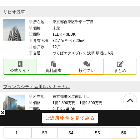
リビオ浅草
所在地
東京都台東区千束一丁目
価格
未定
間取
1LDK～3LDK
専有面積
32.77m²～67.20m²
総戸数
72戸
交通
つくばエクスプレス 浅草 駅 徒歩6分
公式サイト
資料請求
検討スレ
まとめ
ブランズシティ品川ルネ キャナル
所在地
東京都港区港南四丁目
価格
1億2,890万円～1億9,800万円
間取
2LDK～4LDK
専有面積
58.59m²～80.68m²
ご近所物件を見てみる
総戸数
233戸
交通
山手線 品川 駅 徒歩14分
1
53
54
55
56