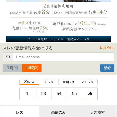
スレの更新情報を受け取る
Mail-Wind
1時間
24時間
登録
20レス
50レス
100レス
200レス
56
1
53
54
55
レス
画像のみ
レス検索