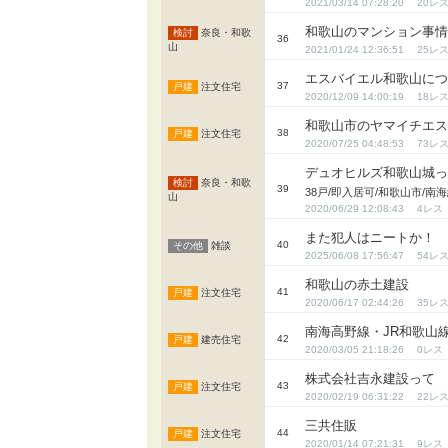
2021/03/14 07:28:20
20
和歌山のマンション事
奈良・和歌
36
山
2021/01/24 12:36:51
25
エスバイエル和歌山に
37
注文住宅
2020/12/09 14:00:19
18
和歌山市のヤマイチエ
38
注文住宅
2020/07/25 04:48:53
73
デュオヒルズ和歌山城
奈良・和歌
39
38戸/即入居可/和歌山市/
山
2020/06/29 12:08:43
4
また犯人はニートか！
40
雑談
2025/06/08 17:56:47
54
和歌山の赤土建設
41
注文住宅
2020/06/17 02:44:26
35
南海高野線・JR和歌
42
建売住宅
2020/03/05 21:18:26
0
株式会社吉永建設って
43
注文住宅
2020/02/19 06:31:22
22
三共住販
44
注文住宅
2020/01/14 07:21:31
9