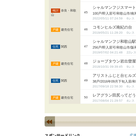
シャルマンフジスマー
奈良・和歌
45
100戸/即入居可/和歌山市/
山
2022/05/11 07:24:59
6
コモンヒルズ南紀の台
46
建売住宅
2019/05/21 11:28:20
0
シャルマンフジ和歌山
47
関西
256戸/即入居可/和歌山市/
2019/07/02 04:21:48
22
ジョーブタウン岩出曽
48
建売住宅
2018/10/31 09:39:45
9
アリストふじと台ヒル
49
関西
38戸/2016年09月下旬入
2017/09/18 22:58:30
6
レアグラン田尻ってど
50
建売住宅
2017/08/04 21:29:57
4
スポンサードリンク
広