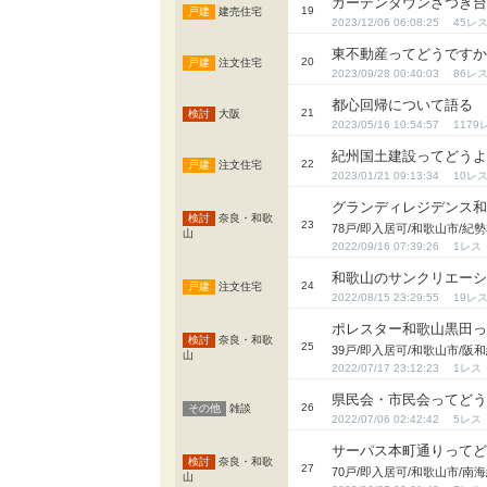
ガーデンタウンさつき
19
建売住宅
2023/12/06 06:08:25
45
東不動産ってどうです
20
注文住宅
2023/09/28 00:40:03
86
都心回帰について語る
21
大阪
2023/05/16 10:54:57
1179
紀州国土建設ってどう
22
注文住宅
2023/01/21 09:13:34
10
グランディレジデンス
奈良・和歌
23
78戸/即入居可/和歌山市/
山
2022/09/16 07:39:26
1
和歌山のサンクリエー
24
注文住宅
2022/08/15 23:29:55
19
ポレスター和歌山黒田
奈良・和歌
25
39戸/即入居可/和歌山市/阪
山
2022/07/17 23:12:23
1
県民会・市民会ってど
26
雑談
2022/07/06 02:42:42
5
サーパス本町通りって
奈良・和歌
27
70戸/即入居可/和歌山市/
山