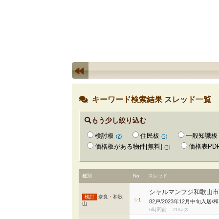
キーワード検索結果 スレッド一覧
もう少し絞り込む
検討板
住民板
一般知識板
(?)
(?)
価格板がある物件[無料]
価格表PD
(?)
種別
No
スレッド
シャルマンフジ和歌山
奈良・和歌
☆
1
82戸/2023年12月中旬入
山
6時間前
20