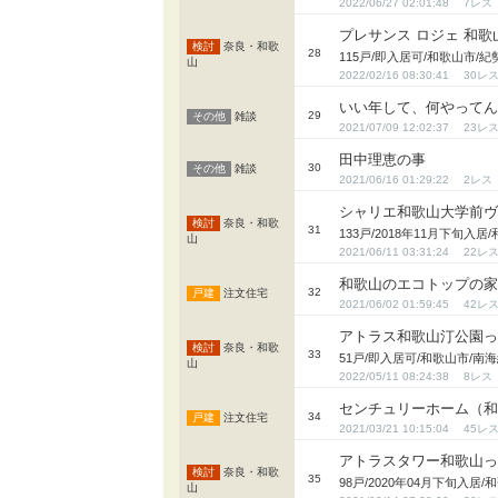
2022/06/27 02:01:48
7
プレサンス ロジェ 和
奈良・和歌
28
115戸/即入居可/和歌山市
山
2022/02/16 08:30:41
30
いい年して、何やって
29
雑談
2021/07/09 12:02:37
23
田中理恵の事
30
雑談
2021/06/16 01:29:22
2
シャリエ和歌山大学前
奈良・和歌
31
133戸/2018年11月下旬
山
2021/06/11 03:31:24
22
和歌山のエコトップの
32
注文住宅
2021/06/02 01:59:45
42
アトラス和歌山汀公園
奈良・和歌
33
51戸/即入居可/和歌山市/
山
2022/05/11 08:24:38
8
センチュリーホーム（
34
注文住宅
2021/03/21 10:15:04
45
アトラスタワー和歌山
奈良・和歌
35
98戸/2020年04月下旬入
山