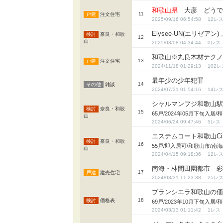
和歌山県
大彦 どうで
11
注文住宅
2025/09/16 06:54:58
12
Elysee-UN(エリゼア
奈良・和歌
12
山
2025/08/08 04:34:44
0
和歌山※丸良木材テク
13
注文住宅
2024/11/18 01:29:13
102
最年少の少年犯罪
14
雑談
2024/07/31 01:54:16
14
シャルマンフジ和歌山
奈良・和歌
15
65戸/2024年05月下旬入
山
2024/06/24 09:47:46
5
エステムコート和歌山Ci
奈良・和歌
16
55戸/即入居可/和歌山市/
山
2024/04/15 09:18:36
12
南海・林間田園都市 
17
建売住宅
2024/03/31 11:23:38
25
ブランシエラ和歌山の価格表
18
価格表
69戸/2023年10月下旬入
2024/03/13 01:11:42
1