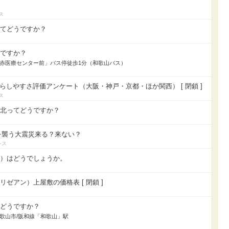
ってどうですか？
うですか？
「日赤医療センター前」バス停徒歩1分（和歌山バス）
暮らしやすさ評価アンケート（大阪・神戸・京都・ほか関西） [ 閉鎖 ]
城北ってどうですか？
区を襲う大震災来る？来ない？
株）はどうでしょうか。
ゼアン）上屋敷の価格表 [ 閉鎖 ]
てどうですか？
居/和歌山市/阪和線「和歌山」駅