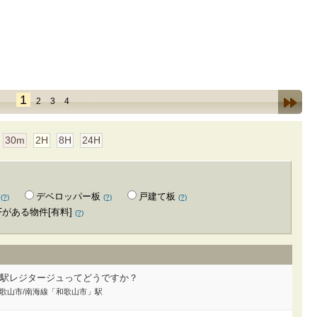
1
2
3
4
30m
2H
8H
24H
デベロッパー板
戸建て板
(?)
(?)
(?)
Fがある物件[有料]
(?)
市駅レジタージュってどうですか？
居/和歌山市/南海線「和歌山市」駅