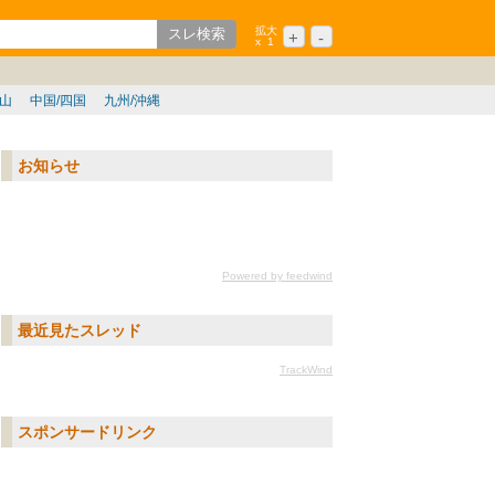
拡大
+
-
x
1
ション
シニア
歌山
中国/四国
九州/沖縄
お知らせ
Powered by feedwind
最近見たスレッド
TrackWind
スポンサードリンク