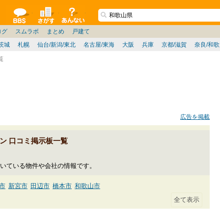
ションコミュニティ
全掲示板
物件検索
サイトについて
ョン管理
記
ション質問
阪府
その他
家具
名古屋/東海
兵庫県
ニュース
ノウハウ
住宅質問
福岡県
大阪/兵庫/京都/関西
個人取引
東京都
管理会社/組合
政治
神奈川県
中国/四国/九州/沖縄
譲渡
防犯/防災/防音
埼玉県
ミクル
千葉県
使い方/練習
リフォーム
お知らせ
中古マン
ログ
スムラボ
まとめ
戸建て
茨城
札幌
仙台/新潟/東北
名古屋/東海
大阪
兵庫
京都/滋賀
奈良/和
覧
広告を掲載
ン 口コミ掲示板一覧
いている物件や会社の情報です。
市
新宮市
田辺市
橋本市
和歌山市