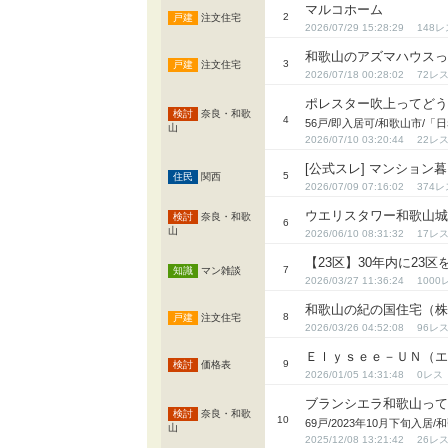
マルコホーム
2
注文住宅
2026/07/29 15:28:29
148
和歌山のアズマハウス
3
注文住宅
2026/07/18 00:28:02
72
ポレスター吹上ってど
奈良・和歌
4
56戸/即入居可/和歌山市/
山
2026/07/10 03:20:44
22
[公式スレ] マンション
5
関西
2026/07/09 07:16:02
374
ウエリスタワー和歌山
奈良・和歌
6
山
2026/06/10 08:31:32
17
【23区】30年内に23
7
マン雑談
2026/03/27 11:36:24
1000
和歌山の紀の国住宅（
8
注文住宅
2026/03/26 04:52:08
96
Ｅｌｙｓｅｅ－ＵＮ（エリ
9
価格表
2026/01/05 14:31:48
0
ブランシエラ和歌山っ
奈良・和歌
10
69戸/2023年10月下旬入
山
2025/12/08 13:21:42
26