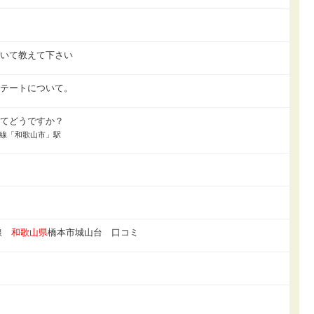
情
ついて教えて下さい
ステートについて。
ってどうですか？
南海線「和歌山市」駅
山線
和歌山県
橋本市城山台 口コミ