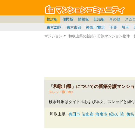
マン
東京
価格表
住宅ローン
雑談
お便り返し
関東
東京都
注文住宅
神奈川
賃貸
中部
スムログ出張所
神奈川県
建売住宅
デベ/ゼネコン
座談会/対談
移住相談
近畿
埼玉/千葉/関東
千葉県
北海道
戸建質問
リゾート
暮らしやすさ評価
ブロガーの本音
マンション雑談
埼玉県
東北
札幌/東北/北陸/信越
住宅設備
広告
中国
愛知県
バトル
九州
マンシ
見学
マン
大
検討板
住民板
情報板
知識板
その他
スム
東京23区
東京市部
神奈川/横浜
千葉
埼玉
マンション
和歌山県の新築・分譲マンション物件一
「和歌山県」についての新築分譲マンショ
スレッド数: 199
検索対象はタイトルおよび本文、スレッドと紐付
和歌山県:
有田市
岩出市
海南市
紀の川市
御坊