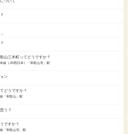
台について
か？
よ？
和歌山三木町ってどうですか？
紀勢本線（JR西日本）「和歌山市」駅
ション
ってどうですか？
和線「和歌山」駅
う思う？
どうですか？
南海線「和歌山市」駅