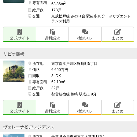
専有面積
2
68.86m
総戸数
173戸
交通
京成松戸線 みのり台 駅徒歩10分 ※サブエント
ランス利用
公式サイト
資料請求
検討スレ
まとめ
リビオ篠崎
所在地
東京都江戸川区篠崎町5丁目
価格
6,690万円
間取
3LDK
専有面積
62.10m²
総戸数
32戸
交通
都営新宿線 篠崎 駅 徒歩9分
公式サイト
資料請求
検討スレ
まとめ
ヴェレーナ松戸レジデンス
所在地
千葉県松戸市根本字大道下176-1