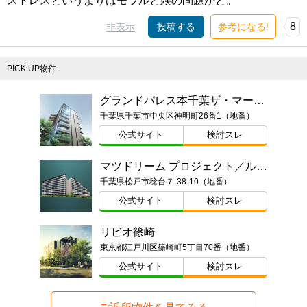
ストレスというよりはモラルと躾の問題かと。
8
非表示
投稿する
参考になる!
PICK UP物件
グランドパレス本千葉ザ・マークス
千葉県千葉市中央区神明町26番1（地番）
公式サイト
検討スレ
マツドリーム プロジェクト／ルネ松戸みのり台
千葉県松戸市稔台７-38-10（地番）
公式サイト
検討スレ
リビオ篠崎
東京都江戸川区篠崎町5丁目70番（地番）
公式サイト
検討スレ