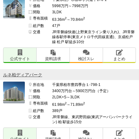
価格
5998万円～7998万円
間取
3LDK
専有面積
2
2
63.36m
～70.84m
総戸数
47戸
交通
JR常磐線快速(上野東京ライン乗り入れ)、JR常磐
線各駅停車(東京メトロ千代田線直通)、京成松戸
線 松戸 駅徒歩10分
公式サイト
資料請求
検討スレ
まとめ
ルネ柏ディアパーク
所在地
千葉県柏市豊四季台１-798-1
価格
3400万円台～5900万円台（予定）
間取
2LDK+S～3LDK
専有面積
2
2
61.98m
～71.89m
総戸数
389戸
交通
JR常磐線、東武野田線(東武アーバンパークライ
ン) 柏 駅徒歩15分