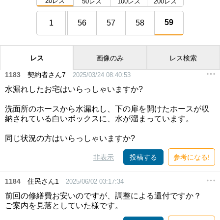
20レス
50レス
100レス
200レス
59
1
56
57
58
レス
画像のみ
レス検索
1183
契約者さん7
2025/03/24 08:40:53
水漏れしたお宅はいらっしゃいますか?
洗面所のホースから水漏れし、下の扉を開けたホースが収
納されている白いボックスに、水が溜まっています。
同じ状況の方はいらっしゃいますか?
非表示
投稿する
参考になる!
1184
住民さん1
2025/06/02 03:17:34
前回の修繕費お安いのですが、調整による還付ですか？
ご案内を見落としていた様です。