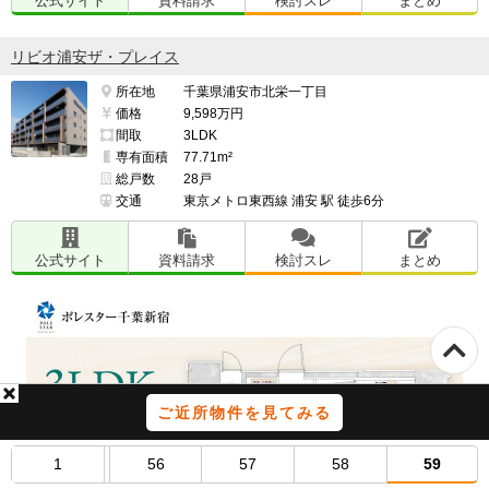
公式サイト
資料請求
検討スレ
まとめ
リビオ浦安ザ・プレイス
所在地
千葉県浦安市北栄一丁目
価格
9,598万円
間取
3LDK
専有面積
77.71m²
総戸数
28戸
交通
東京メトロ東西線 浦安 駅 徒歩6分
公式サイト
資料請求
検討スレ
まとめ
ご近所物件を見てみる
1
56
57
58
59