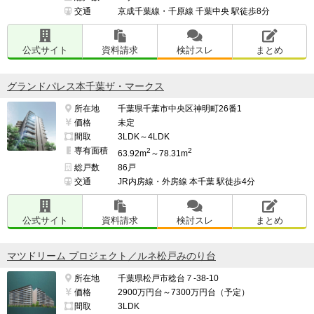
交通
京成千葉線・千原線 千葉中央 駅徒歩8分
━━━━━━━━━━━━━━━━━━━

公式サイト
資料請求
検討スレ
まとめ
上記の中からマンションを選んだ理由

━━━━━━━━━━━━━━━━━━━

グランドパレス本千葉ザ・マークス
新築でそれなりの値段でそれなりのデベロッパーだった
所在地
千葉県千葉市中央区神明町26番1
ため

価格
未定
間取
3LDK～4LDK
専有面積
2
2
63.92m
～78.31m
総戸数
86戸
（※管理担当より）

交通
JR内房線・外房線 本千葉 駅徒歩4分
当コーナーでは、入居者・契約者の方からのクチコミを
募集しています。

公式サイト
資料請求
検討スレ
まとめ
https://e-ma.co/q2FKk
マツドリーム プロジェクト／ルネ松戸みのり台
所在地
千葉県松戸市稔台７-38-10
価格
2900万円台～7300万円台（予定）
間取
3LDK