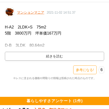
マンションマニア
2021-11-02 14:51:37
H-A2　2LDK+S　75m2

5階　3800万円　坪単価167万円

D-B　3LDK　80.64m2

2階　4300万円　坪単価176万円

G1-B3　3LDK　75m2

3階　3900万円　坪単価171万円

6
参考になる!
※レスに含まれる価格や間取りの情報は投稿された時点のものです。
G1-B3g　3LDK　75m2

1階　4000万円　坪単価176万円

H-A3g　3LDK　75m2

暮らしやすさアンケート (1件)
1階　3800万円　坪単価167万円
