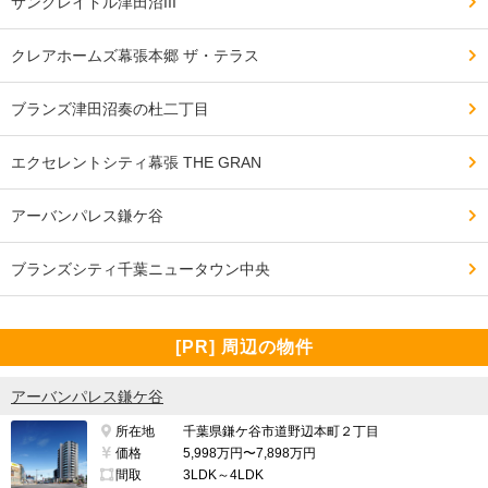
サンクレイドル津田沼III
━━━━━━━━━━━━━━━━━━━

駅から近いので通勤・通学にはとても便利だと思う。

クレアホームズ幕張本郷 ザ・テラス
駅前のロータリーにはバスもタクシーもありアクセスは
ブランズ津田沼奏の杜二丁目
しやすい。

エクセレントシティ幕張 THE GRAN
都内に出るにも便利。

アーバンパレス鎌ケ谷
マンション前の道路は信号無視で突っ走る車がとても多
ブランズシティ千葉ニュータウン中央
くて危ない。

マンションの住人が横断歩道を無視して堂々と渡るので
[PR] 周辺の物件
危ないし良くない光景。

アーバンパレス鎌ケ谷
所在地
千葉県鎌ケ谷市道野辺本町２丁目
━━━━━━━━━━━━━━━━━━━

価格
5,998万円〜7,898万円
治安・安全の面で良い点、気になる点

間取
3LDK～4LDK