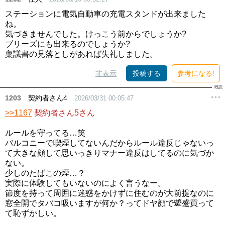
ステーションに電気自動車の充電スタンドが出来ました
ね。
気づきませんでした。けっこう前からでしょうか?
ブリーズにも出来るのでしょうか?
稟議書の見落としがあれば失礼しました。
非表示
投稿する
参考になる!
1203
契約者さん4
2026/03/31 00:05:47
>>1167
契約者さん5さん
ルールを守ってる…笑
バルコニーで喫煙してないんだからルール違反じゃないっ
て大きな顔して思いっきりマナー違反はしてるのに気づか
ない。
少しのたばこの煙…？
実際に体験してもいないのによく言うなー。
節度を持って周囲に迷惑をかけずに住むのが大前提なのに
窓全開でタバコ吸いますが何か？ってドヤ顔で顰蹙買って
て恥ずかしい。