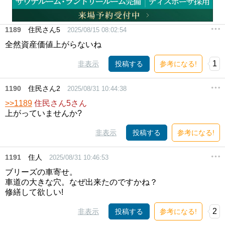
1189
住民さん5
2025/08/15 08:02:54
全然資産価値上がらないね
1
非表示
投稿する
参考になる!
1190
住民さん2
2025/08/31 10:44:38
>>1189
住民さん5さん
上がっていませんか?
非表示
投稿する
参考になる!
1191
住人
2025/08/31 10:46:53
ブリーズの車寄せ。
車道の大きな穴。なぜ出来たのですかね？
修繕して欲しい!
2
非表示
投稿する
参考になる!