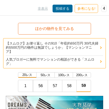
4
非表示
投稿する
参考になる!
ほかの物件を見てみる
【スムログ】お便り返し その910「年収約650万円 30代夫婦
約5500万円の物件は無謀でしょうか」【マンションマニ
ア】
人気ブロガーに無料でマンションの相談ができる「スムロ
グ」
20レス
50レス
100レス
200レス
59
1
56
57
58