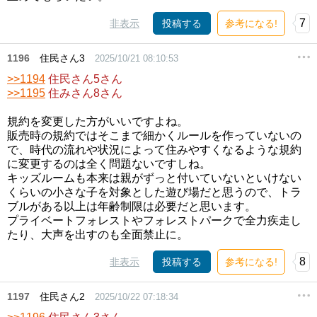
7
非表示
投稿する
参考になる!
1196
住民さん3
2025/10/21 08:10:53
>>1194
住民さん5さん
>>1195
住みさん8さん
規約を変更した方がいいですよね。
販売時の規約ではそこまで細かくルールを作っていないの
で、時代の流れや状況によって住みやすくなるような規約
に変更するのは全く問題ないですしね。
キッズルームも本来は親がずっと付いていないといけない
くらいの小さな子を対象とした遊び場だと思うので、トラ
ブルがある以上は年齢制限は必要だと思います。
プライベートフォレストやフォレストパークで全力疾走し
たり、大声を出すのも全面禁止に。
8
非表示
投稿する
参考になる!
1197
住民さん2
2025/10/22 07:18:34