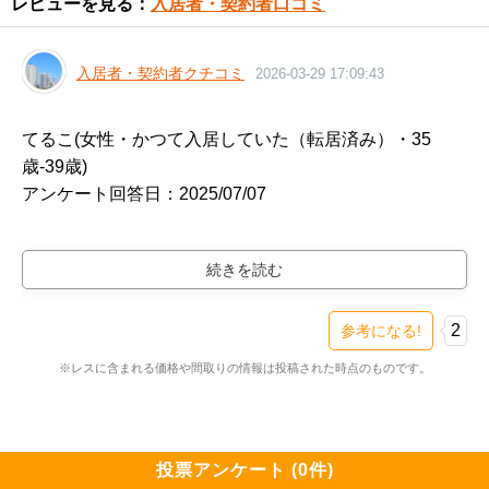
レビューを見る：
入居者・契約者口コミ
D-A　4LDK　85.65m2

4階　5500万円　坪単価212万円

入居者・契約者クチコミ
2026-03-29 17:09:43
F-A　4LDK　84.1m2

てるこ(女性・かつて入居していた（転居済み）・35
3階　5000万円　坪単価196万円

歳-39歳)

アンケート回答日：2025/07/07

G2-D　4LDK　86.13m2

5階　5800万円　坪単価222万円

━━━━━━━━━━━━━━━━━━━

購入物件

H-A3r1　4LDK　87.36m2

━━━━━━━━━━━━━━━━━━━

7階　6500万円　坪単価246万円
シティテラス八千代緑が丘ブリーズコート（新築・
2
参考になる!
3LDK・3900万円台）

※レスに含まれる価格や間取りの情報は投稿された時点のものです。
検討スレ：
https://www.e-mansion.co.jp/bbs/th...
住民スレ：
https://www.e-mansion.co.jp/bbs/th...
━━━━━━━━━━━━━━━━━━━

投票アンケート (0件)