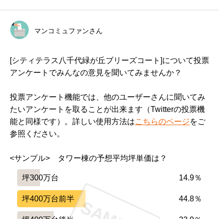
住まい環境について良い点、気になる点

━━━━━━━━━━━━━━━━━━━

駅からとても近いので便利。

マンコミュファンさん
デザイン性が高くスタイリッシュな外観。

[シティテラス八千代緑が丘ブリーズコート]について投票
アンケートでみんなの意見を聞いてみませんか？
中庭の緑が綺麗。

投票アンケート機能では、他のユーザーさんに聞いてみ
近くにコンビニもイオンもスーパーも多く充実してい
たいアンケートを取ることが出来ます（Twitterの投票機
る。

能と同様です）。詳しい使用方法は
こちらのページ
をご
参照ください。
生活音がとてもよく聞こえていた。

<サンプル>　タワー棟の予想平均坪単価は？
特に上階の家族の生活音と子供の足音、走り回り、ジャ
坪300万台
14.9％
ンプ、地団駄に悩まされたため引っ越した。

坪400万台前半
44.8％