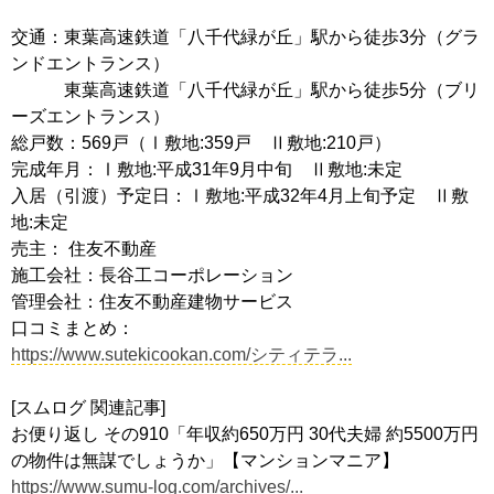
交通：東葉高速鉄道「八千代緑が丘」駅から徒歩3分（グラ
ンドエントランス）
東葉高速鉄道「八千代緑が丘」駅から徒歩5分（ブリ
ーズエントランス）
総戸数：569戸（Ⅰ敷地:359戸 Ⅱ敷地:210戸）
完成年月：Ⅰ敷地:平成31年9月中旬 Ⅱ敷地:未定
入居（引渡）予定日：Ⅰ敷地:平成32年4月上旬予定 Ⅱ敷
地:未定
売主： 住友不動産
施工会社：長谷工コーポレーション
管理会社：住友不動産建物サービス
口コミまとめ：
https://www.sutekicookan.com/シティテラ...
[スムログ 関連記事]
お便り返し その910「年収約650万円 30代夫婦 約5500万円
の物件は無謀でしょうか」【マンションマニア】
https://www.sumu-log.com/archives/...