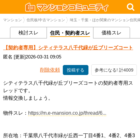
マンション
住民板/中古マンション
埼玉・千葉・ほか関東のマンション住民掲
検討スレ
価格スレ
住民・契約者スレ
【契約者専用】シティテラス八千代緑が丘ブリーズコート
匿名
[更新]2026-03-31 09:05
削除依頼
投稿する
参考になる! 計4009
シティテラス八千代緑が丘ブリーズコートの契約者専用ス
レッドです。
情報交換しましょう。
物件スレ：
https://m.e-mansion.co.jp/thread/6...
所在地：千葉県八千代市緑が丘西一丁目4番1、4番2、4番3