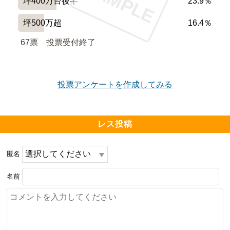
SAMPLE
坪400万台後半
23.9％
━━━━━━━━━━━━━━━━━━━

設備や共用施設について良い点、気になる点

坪500万超
16.4％
━━━━━━━━━━━━━━━━━━━

中庭が広く開放感があり、エントランスも綺麗で高級感
67票　
投票受付終了
のあるデザインで豪華だった。

キッズルームもあり子供のいる家庭は遊ばせる事も可
投票アンケートを作成してみる
能。

レス投稿
中庭で大声で叫ばれると建物に反響してとても響きうる
さかった。

匿名
追いかけっこやシャボン玉をする人、三輪車に乗せて遊
名前
ばせる親がいて問題になっていた。

━━━━━━━━━━━━━━━━━━━
