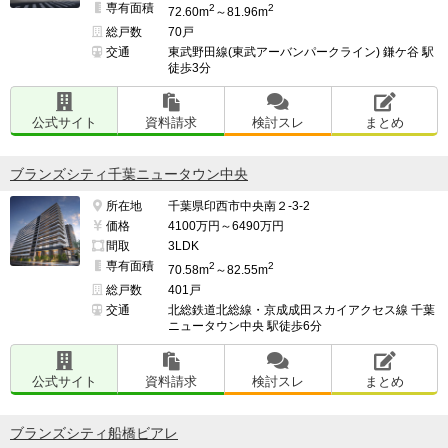
専有面積
2
2
━━━━━━━━━━━━━━━━━━━

72.60m
～81.96m
総戸数
70戸
セキュリティは住人以外入れない鍵があり自動ドアが何
交通
東武野田線(東武アーバンパークライン) 鎌ケ谷 駅
個もある。

徒歩3分
警備員が夜でも巡回しているので怪しい人がいれば見つ
公式サイト
資料請求
検討スレ
まとめ
けてくれる。

ブランズシティ千葉ニュータウン中央
所在地
千葉県印西市中央南２-3-2
セキュリティはあるものの、住人にくっ付いて侵入する
価格
4100万円～6490万円
事は可能なので部外者でも入り込めてしまう。

間取
3LDK
専有面積
2
2
70.58m
～82.55m
総戸数
401戸
交通
北総鉄道北総線・京成成田スカイアクセス線 千葉
━━━━━━━━━━━━━━━━━━━

ニュータウン中央 駅徒歩6分
管理面で良い点、気になる点

━━━━━━━━━━━━━━━━━━━

公式サイト
資料請求
検討スレ
まとめ
コンシェルジュがおり、24時間フロントには管理会社が
常駐しているので頼み事や相談ができる。

ブランズシティ船橋ビアレ