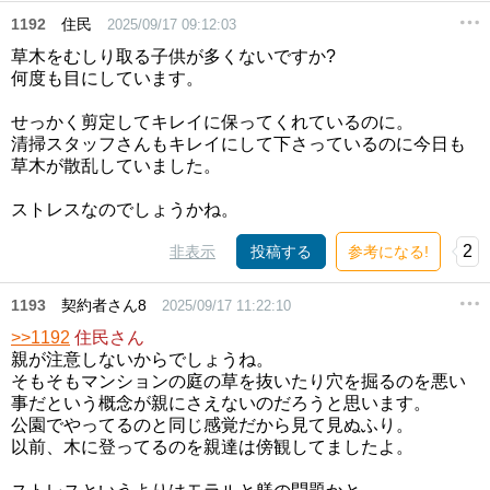
1192
住民
2025/09/17 09:12:03
草木をむしり取る子供が多くないですか?
何度も目にしています。
せっかく剪定してキレイに保ってくれているのに。
清掃スタッフさんもキレイにして下さっているのに今日も
草木が散乱していました。
ストレスなのでしょうかね。
2
非表示
投稿する
参考になる!
1193
契約者さん8
2025/09/17 11:22:10
>>1192
住民さん
親が注意しないからでしょうね。
そもそもマンションの庭の草を抜いたり穴を掘るのを悪い
事だという概念が親にさえないのだろうと思います。
公園でやってるのと同じ感覚だから見て見ぬふり。
以前、木に登ってるのを親達は傍観してましたよ。