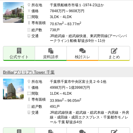
清掃員さんが毎日綺麗にしてくれていたので綺麗だっ
所在地
千葉県船橋市市場１-1974-23ほか
価格
7848万円～9608万円
た。

間取
3LDK・4LDK
専有面積
2
2
70.67m
～83.77m
総戸数
738戸
長く居る警備員が相談事をした時に嫌味を言ったりする
交通
JR総武線・総武線快速、東武野田線(アーバンパ
ークライン) 船橋 駅徒歩9分～11分
事があり不愉快だった。

他の住人からも同じような話を聞いた。

公式サイト
資料請求
検討スレ
まとめ
Brillia(ブリリア) Tower 千葉
━━━━━━━━━━━━━━━━━━━

所在地
千葉県千葉市中央区富士見２-6-1他
このマンションの最も良い点

価格
4998万円～1億3998万円
━━━━━━━━━━━━━━━━━━━

間取
1LDK～4LDK
専有面積
2
2
駅から近く共用部が充実していてデザインがオシャレな
33.99m
～96.05m
総戸数
491戸
所。

交通
JR総武線快速・総武線・総武本線・内房線・外房
線・成田線・成田エクスプレス・千葉都市モノレ
ール 千葉 駅徒歩4分
公園も近々建設予定なので益々、立地は良いマンション
になると思う。
