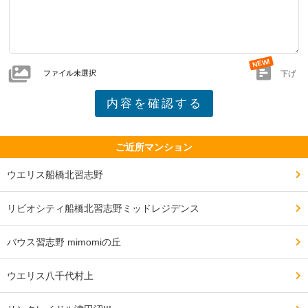
周辺環境について良い点、気になる点

━━━━━━━━━━━━━━━━━━━

スーパーが充実していて買い物には困らない。

ファイル未選択
イオンがとても近いので生活必需品は揃うので住みやす
下げ
い。

近くに公園も建設予定なのでより過ごしやすくなると思
う。

ご近所マンション
ウエリス船橋北習志野
隣にゴルフ場があるのでネットで景観があまりよくない
リビオシティ船橋北習志野ミッドレジデンス
のと、ボールがマンションの敷地に度々飛んで来ている
ようだったので危険もありそう。

バウス習志野 mimomiの丘
ウエリス八千代村上
━━━━━━━━━━━━━━━━━━━

交通・アクセスで良い点、気になる点
