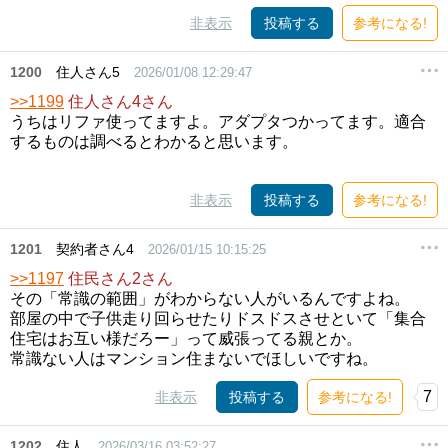
非表示
投稿する
参考になる!
1200
住人さん5
2026/01/08 12:29:47
>>1199
住人さん4さん
うちはリファ使ってますよ。アダプタつかってます。適合
するものは調べるとわかると思います。
非表示
投稿する
参考になる!
1201
契約者さん4
2026/01/15 10:15:25
>>1197
住民さん2さん
その「常識の範囲」がわからない人がいるんですよね。
部屋の中で子供走り回らせたりドスドスさせといて「集合
住宅はお互い様だろー」って威張ってる親とか。
常識ない人はマンション住まないでほしいですね。
7
非表示
投稿する
参考になる!
1202
住人
2026/03/16 03:52:27