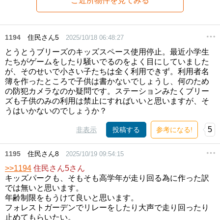
ご近所物件を見てみる
1194
住民さん5
2025/10/18 06:48:27
とうとうブリーズのキッズスペース使用停止。最近小学生
たちがゲームをしたり騒いでるのをよく目にしていました
が、そのせいで小さい子たちは全く利用できず。利用者名
簿を作ったところで子供は書かないでしょうし、何のため
の防犯カメラなのか疑問です。ステーションみたくブリー
ズも子供のみの利用は禁止にすればいいと思いますが、そ
うはいかないのでしょうか？
5
非表示
投稿する
参考になる!
1195
住民さん8
2025/10/19 09:54:15
>>1194
住民さん5さん
キッズパークも、そもそも高学年が走り回る為に作った訳
では無いと思います。
年齢制限をもうけて良いと思います。
フォレストガーデンでリレーをしたり大声で走り回ったり
止めてもらいたい。