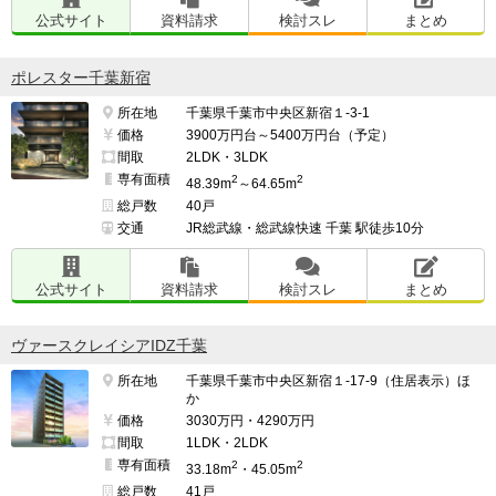
公式サイト
資料請求
検討スレ
まとめ
━━━━━━━━━━━━━━━━━━━

ポレスター千葉新宿
このマンションの最も気になる点

所在地
千葉県千葉市中央区新宿１-3-1
━━━━━━━━━━━━━━━━━━━

価格
3900万円台～5400万円台（予定）
とにかく生活音が聞こえやすく、騒音の苦情が多いよう
間取
2LDK・3LDK
専有面積
2
2
だった。

48.39m
～64.65m
総戸数
40戸
交通
JR総武線・総武線快速 千葉 駅徒歩10分
生活音が聞こえやすいので気をつけて欲しいと注意して
も開き直り、全く改善しない家族など自分さえ良ければ
公式サイト
資料請求
検討スレ
まとめ
よい、自由に暮らしたいという考えの住人がいるので隣
人ガチャに外れた場合はすぐに引っ越した方がよい。

ヴァースクレイシアIDZ千葉
所在地
千葉県千葉市中央区新宿１-17-9（住居表示）ほ
か
━━━━━━━━━━━━━━━━━━━

価格
3030万円・4290万円
並行して検討したマンション名

間取
1LDK・2LDK
━━━━━━━━━━━━━━━━━━━

専有面積
2
2
33.18m
・45.05m
なし

総戸数
41戸