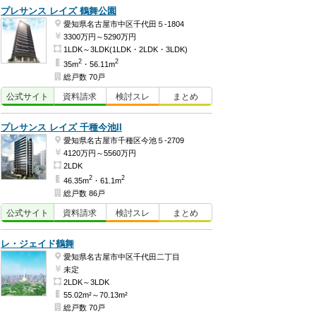
プレサンス レイズ 鶴舞公園
愛知県名古屋市中区千代田５-1804
3300万円～5290万円
1LDK～3LDK(1LDK・2LDK・3LDK)
2
2
35m
・56.11m
総戸数 70戸
公式
サイト
資料
請求
検討
スレ
まとめ
プレサンス レイズ 千種今池II
愛知県名古屋市千種区今池５-2709
4120万円～5560万円
2LDK
2
2
46.35m
・61.1m
総戸数 86戸
公式
サイト
資料
請求
検討
スレ
まとめ
レ・ジェイド鶴舞
愛知県名古屋市中区千代田二丁目
未定
2LDK～3LDK
55.02m²～70.13m²
総戸数 70戸