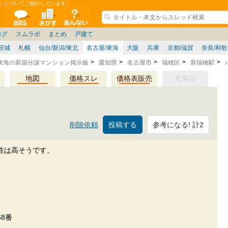
」についてご紹介しています。
ションコミュニティ
全掲示板
物件検索
サイトについて
ョン管理
記
ション質問
阪府
その他
家具
名古屋/東海
兵庫県
ニュース
ノウハウ
住宅質問
福岡県
大阪/兵庫/京都/関西
個人取引
東京都
管理会社/組合
政治
神奈川県
中国/四国/九州/沖縄
譲渡
防犯/防災/防音
埼玉県
ミクル
千葉県
使い方/練習
リフォーム
お知らせ
中古マン
ログ
スムラボ
まとめ
戸建て
茨城
札幌
仙台/新潟/東北
名古屋/東海
大阪
兵庫
京都/滋賀
奈良/和
東海の新築分譲マンション掲示板
愛知県
名古屋市
瑞穂区
新瑞橋駅
地図
価格スレ
価格表販売
見学記
参考になる! 計2
削除依頼
性は高そうです。
8番