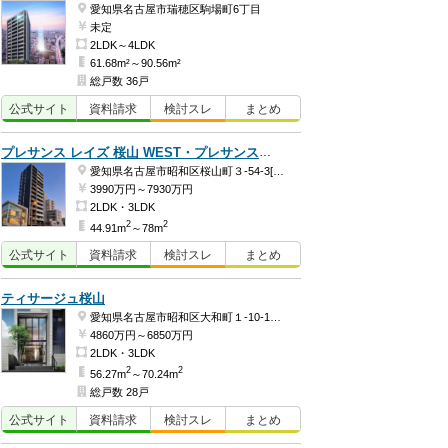
愛知県名古屋市瑞穂区駒場町6丁目
未定
2LDK～4LDK
61.68m²～90.56m²
総戸数 36戸
公式
サイト
資料
請求
検討
スレ
まとめ
プレサンス レイズ 桜山 WEST・プレサンス レイズ 桜山 EAST
愛知県名古屋市昭和区桜山町３-54-3[WEST]
3990万円～7930万円
2LDK・3LDK
2
2
44.91m
～78m
公式
サイト
資料
請求
検討
スレ
まとめ
ティサージュ桜山
愛知県名古屋市昭和区大和町１-10-1ほか
4860万円～6850万円
2LDK・3LDK
2
2
56.27m
～70.24m
総戸数 28戸
公式
サイト
資料
請求
検討
スレ
まとめ