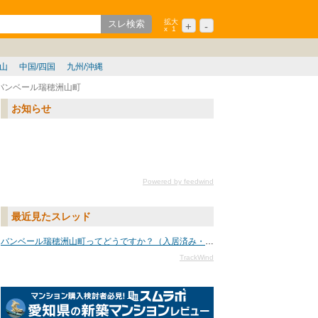
拡大
+
-
x
1
ション
シニア
歌山
中国/四国
九州/沖縄
バンベール瑞穂洲山町
お知らせ
Powered by feedwind
最近見たスレッド
バンベール瑞穂洲山町ってどうですか？（入居済み・中古・賃貸）
TrackWind
名古屋の新築マンションレ