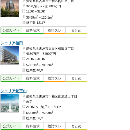
愛知県名古屋市千種区内山２丁目
3298万円～2億5000万円
1LDK～3LDK
2
2
36.59m
～120.1m
総戸数 121戸
公式
サイト
資料
請求
検討
スレ
まとめ
シエリア植田
愛知県名古屋市天白区植田３丁目
4330万円～5490万円
2LDK～3LDK
2
2
57.01m
～70.62m
総戸数 40戸
公式
サイト
資料
請求
検討
スレ
まとめ
シエリア覚王山
愛知県名古屋市千種区姫池通１丁目
未定
2LDK+S（納戸）～3LDK
2
2
65.08m
～75.53m
総戸数 36戸
公式
サイト
資料
請求
検討
スレ
まとめ