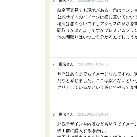
6
匿名さん
2015/09/05 01:22:51
航空写真見ても現地がある一角はマンシ
公式サイトのイメージは横に置いておい
場所は悪くないですしアクセスの良さを
間取りが出たようですがプレミアムプラ
他の間取りはいつごろ分かるんでしょう
7
匿名さん
2015/09/30 11:54:59
ＨＰはあくまでもイメージなんですね。
だなと感じました。ここは譲れないとい
クリアしているかという感じでやってま
8
匿名さん
2015/10/25 07:46:24
外観デザインや内装などもＭＲでイメー
竣工前に購入する場合は。