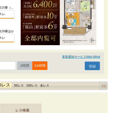
愛知県名古屋市瑞穂区洲山町二丁目15番（地番）
スレ
29番ほか
スレ
更新通知サービスMail-Wind
1時間
24時間
0レス
50レス
100レス
全レス
レス検索