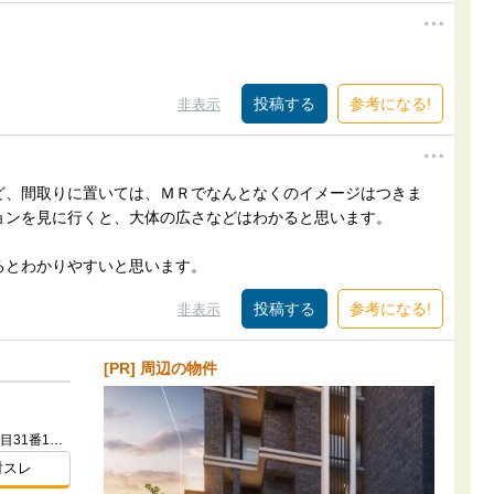
参考になる!
非表示
ど、間取りに置いては、ＭＲでなんとなくのイメージはつきま
ョンを見に行くと、大体の広さなどはわかると思います。
るとわかりやすいと思います。
参考になる!
非表示
[PR] 周辺の物件
愛知県名古屋市瑞穂区妙音通３丁目31番1ほか
討スレ