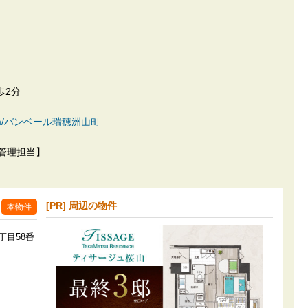
歩2分
kan.com/バンベール瑞穂洲山町
 管理担当】
[PR] 周辺の物件
本物件
丁目58番