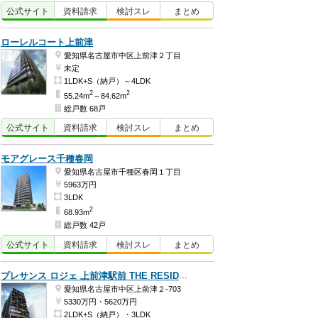
公式
サイト
資料
請求
検討
スレ
まとめ
ローレルコート上前津
愛知県名古屋市中区上前津２丁目
未定
1LDK+S（納戸）～4LDK
2
2
55.24m
～84.62m
総戸数 68戸
公式
サイト
資料
請求
検討
スレ
まとめ
モアグレース千種春岡
愛知県名古屋市千種区春岡１丁目
5963万円
3LDK
2
68.93m
総戸数 42戸
公式
サイト
資料
請求
検討
スレ
まとめ
プレサンス ロジェ 上前津駅前 THE RESIDENCE
愛知県名古屋市中区上前津２-703
5330万円・5620万円
2LDK+S（納戸）・3LDK