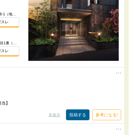
愛知県名古屋市瑞穂区市丘町１-18-1（地番）
討スレ
愛知県名古屋市瑞穂区田辺通２丁目1番（地番）
討スレ
担当】
参考になる!
非表示