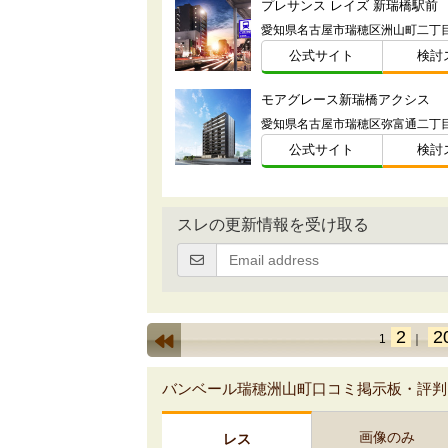
プレサンス レイズ 新瑞橋駅前
公式サイト
検討
モアグレース新瑞橋アクシス
愛知県名古屋市瑞穂区弥富通二丁目
公式サイト
検討
スレの更新情報を受け取る
2
2
1
｜
バンベール瑞穂洲山町口コミ掲示板・評判
画像のみ
レス