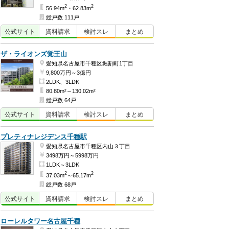
2
2
56.94m
・62.83m
総戸数 111戸
公式
サイト
資料
請求
検討
スレ
まとめ
ザ・ライオンズ覚王山
愛知県名古屋市千種区堀割町1丁目
9,800万円～3億円
2LDK、3LDK
80.80m²～130.02m²
総戸数 64戸
公式
サイト
資料
請求
検討
スレ
まとめ
プレティナレジデンス千種駅
愛知県名古屋市千種区内山３丁目
3498万円～5998万円
1LDK～3LDK
2
2
37.03m
～65.17m
総戸数 68戸
公式
サイト
資料
請求
検討
スレ
まとめ
ローレルタワー名古屋千種