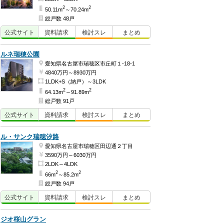
2
2
50.11m
～70.24m
総戸数 48戸
公式
サイト
資料
請求
検討
スレ
まとめ
ルネ瑞穂公園
愛知県名古屋市瑞穂区市丘町１-18-1
4840万円～8930万円
1LDK+S（納戸）～3LDK
2
2
64.13m
～91.89m
総戸数 91戸
公式
サイト
資料
請求
検討
スレ
まとめ
ル・サンク瑞穂汐路
愛知県名古屋市瑞穂区田辺通２丁目
3590万円～6030万円
2LDK～4LDK
2
2
66m
～85.2m
総戸数 94戸
公式
サイト
資料
請求
検討
スレ
まとめ
ジオ桜山グラン