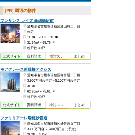
[PR] 周辺の物件
プレサンス レイズ 新瑞橋駅前
愛知県名古屋市瑞穂区洲山町二丁目
未定
1LDK・2LDK・3LDK
31.34m²～65.76m²
総戸数 30戸
公式
サイト
資料
請求
検討
スレ
まとめ
モアグレース新瑞橋アクシス
愛知県名古屋市瑞穂区弥富通二丁目
3,900万円台予定～5,100万円台予定
3LDK
62.25m²～75.61m²
総戸数 40戸
公式
サイト
資料
請求
検討
スレ
まとめ
ファミリアーレ瑞穂妙音通
愛知県名古屋市瑞穂区妙音通３丁目
3300万円台～6400万円台（予定）
2LDK・3LDK