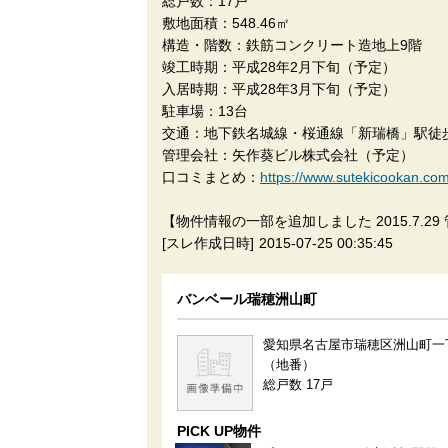
総戸数：17戸
敷地面積：548.46㎡
構造・階数：鉄筋コンクリート造地上9階
竣工時期：平成28年2月下旬（予定）
入居時期：平成28年3月下旬（予定）
駐車場：13台
交通：地下鉄名城線・桜通線「新瑞橋」駅徒
管理会社：矢作葵ビル株式会社（予定）
口コミまとめ：
https://www.sutekicoo
【物件情報の一部を追加しました 2015.7.29
[スレ作成日時]
2015-07-25 00:35:45
バンベール瑞穂洲山町
愛知県名古屋市瑞穂区洲山町一
（地番）
総戸数 17戸
PICK UP物件