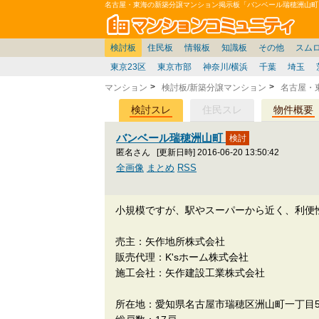
名古屋・東海の新築分譲マンション掲示板「バンベール瑞穂洲山町
マン
東京
価格表
住宅ローン
雑談
お便り返し
関東
東京都
注文住宅
神奈川
賃貸
中部
スムログ出張所
神奈川県
建売住宅
デベ/ゼネコン
座談会/対談
移住相談
近畿
埼玉/千葉/関東
千葉県
北海道
戸建質問
リゾート
暮らしやすさ評価
ブロガーの本音
マンション雑談
埼玉県
東北
札幌/東北/北陸/信越
住宅設備
広告
中国
愛知県
バトル
九州
マンシ
見学
マン
大
検討板
住民板
情報板
知識板
その他
スム
東京23区
東京市部
神奈川/横浜
千葉
埼玉
マンション
検討板/新築分譲マンション
名古屋・
検討スレ
住民スレ
物件概要
バンベール瑞穂洲山町
匿名さん
[更新日時] 2016-06-20 13:50:42
全画像
まとめ
RSS
小規模ですが、駅やスーパーから近く、利便
売主：矢作地所株式会社
販売代理：K'sホーム株式会社
施工会社：矢作建設工業株式会社
所在地：愛知県名古屋市瑞穂区洲山町一丁目5