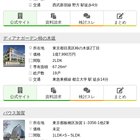
交通
西武新宿線 野方 駅徒歩4分
公式サイト
資料請求
検討スレ
まとめ
ディアナガーデン柿の木坂
所在地
東京都目黒区柿の木坂2丁目
価格
1億7,990万円
間取
2LDK
専有面積
67.26m²
総戸数
19戸
交通
東急東横線 都立大学 駅 徒歩14分
公式サイト
資料請求
検討スレ
まとめ
バウス加賀
所在地
東京都板橋区加賀１-3356-1他2筆
価格
未定
間取
1LDK+S～5LDK