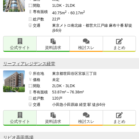
間取
1LDK・2LDK
専有面積
2
2
40.75m
・60.17m
総戸数
22戸
交通
東京メトロ南北線・都営大江戸線 麻布十番 駅徒
歩6分
公式サイト
資料請求
検討スレ
まとめ
リーフィアレジデンス経堂
所在地
東京都世田谷区宮坂三丁目
価格
未定
間取
2LDK・3LDK
専有面積
53.87m²～76.38m²
総戸数
120戸
交通
小田急小田原線 経堂 駅 徒歩6分
公式サイト
資料請求
検討スレ
まとめ
リビオ高田馬場