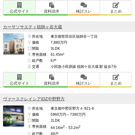
公式サイト
資料請求
検討スレ
まとめ
カーサソサエティ祖師ヶ谷大蔵
所在地
東京都世田谷区祖師谷一丁目
価格
7,880万円
間取
3LDK
専有面積
61.45m²
総戸数
6戸
交通
小田急小田原線 祖師ケ谷大蔵 駅 徒歩7分
公式サイト
資料請求
検討スレ
まとめ
ヴァースクレイシアIDZ中野野方
所在地
東京都中野区野方４-921-6
価格
5960万円～7380万円
間取
2LDK
専有面積
2
2
44.16m
・53.2m
総戸数
49戸