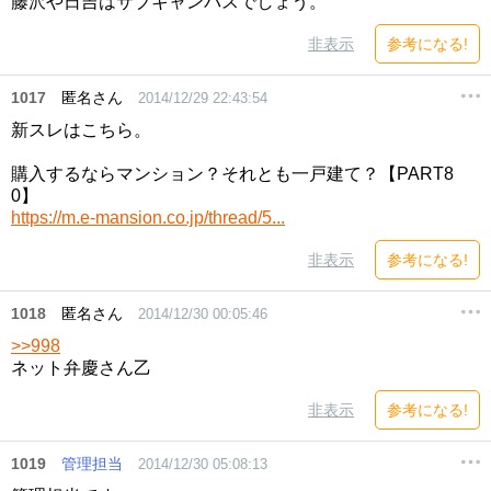
藤沢や日吉はサブキャンパスでしょう。
非表示
参考になる!
1017
匿名さん
2014/12/29 22:43:54
新スレはこちら。
購入するならマンション？それとも一戸建て？【PART8
0】
https://m.e-mansion.co.jp/thread/5...
非表示
参考になる!
1018
匿名さん
2014/12/30 00:05:46
>>998
ネット弁慶さん乙
非表示
参考になる!
1019
管理担当
2014/12/30 05:08:13