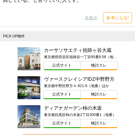
回している。 と言っていた人です。
非表示
参考になる!
PICK UP物件
カーサソサエティ祖師ヶ谷大蔵
東京都世田谷区祖師谷一丁目95番9.58（地番）ほか
公式サイト
検討スレ
ヴァースクレイシアIDZ中野野方
東京都中野区野方４-921-6（地番）ほか
公式サイト
検討スレ
ディアナガーデン柿の木坂
東京都目黒区柿の木坂2丁目300番1（地番）
公式サイト
検討スレ