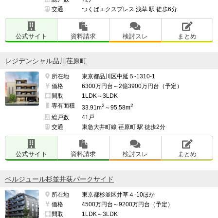
交通
つくばエクスプレス 浅草 駅 徒歩6分
公式サイト
資料請求
検討スレ
まとめ
レジデンシャル品川荏原町
所在地
東京都品川区中延５-1310-1
価格
6300万円台～2億3900万円台（予定）
間取
1LDK～3LDK
専有面積
2
2
33.91m
～95.58m
総戸数
41戸
交通
東急大井町線 荏原町 駅 徒歩2分
公式サイト
資料請求
検討スレ
まとめ
ベルジュール杉並井荻パークサイド
所在地
東京都杉並区井草４-10ほか
価格
4500万円台～9200万円台（予定）
間取
1LDK～3LDK