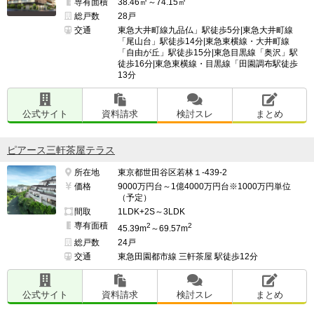
専有面積
38.46㎡～74.15㎡
総戸数
28戸
交通
東急大井町線九品仏」駅徒歩5分|東急大井町線
「尾山台」駅徒歩14分|東急東横線・大井町線
「自由が丘」駅徒歩15分|東急目黒線「奥沢」駅
徒歩16分|東急東横線・目黒線「田園調布駅徒歩
13分
公式サイト
資料請求
検討スレ
まとめ
ピアース三軒茶屋テラス
所在地
東京都世田谷区若林１-439-2
価格
9000万円台～1億4000万円台※1000万円単位
（予定）
間取
1LDK+2S～3LDK
専有面積
2
2
45.39m
～69.57m
総戸数
24戸
交通
東急田園都市線 三軒茶屋 駅徒歩12分
公式サイト
資料請求
検討スレ
まとめ