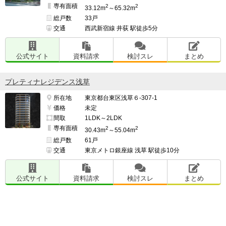
専有面積
2
2
33.12m
～65.32m
総戸数
33戸
交通
西武新宿線 井荻 駅徒歩5分
公式サイト
資料請求
検討スレ
まとめ
プレティナレジデンス浅草
所在地
東京都台東区浅草６-307-1
価格
未定
間取
1LDK～2LDK
専有面積
2
2
30.43m
～55.04m
総戸数
61戸
交通
東京メトロ銀座線 浅草 駅徒歩10分
公式サイト
資料請求
検討スレ
まとめ