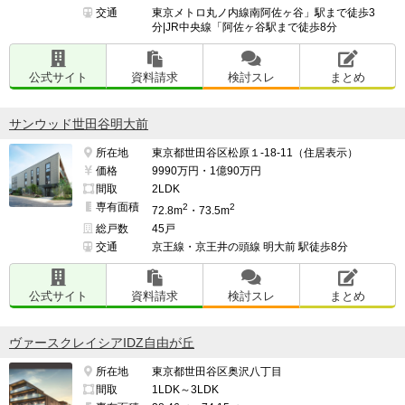
交通
東京メトロ丸ノ内線南阿佐ヶ谷」駅まで徒歩3
分|JR中央線「阿佐ヶ谷駅まで徒歩8分
公式サイト
資料請求
検討スレ
まとめ
サンウッド世田谷明大前
所在地
東京都世田谷区松原１-18-11（住居表示）
価格
9990万円・1億90万円
間取
2LDK
専有面積
2
2
72.8m
・73.5m
総戸数
45戸
交通
京王線・京王井の頭線 明大前 駅徒歩8分
公式サイト
資料請求
検討スレ
まとめ
ヴァースクレイシアIDZ自由が丘
所在地
東京都世田谷区奥沢八丁目
間取
1LDK～3LDK