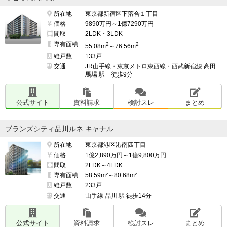
所在地
東京都新宿区下落合１丁目
価格
9890万円～1億7290万円
間取
2LDK・3LDK
専有面積
2
2
55.08m
～76.56m
総戸数
133戸
交通
JR山手線・東京メトロ東西線・西武新宿線 高田
馬場 駅 徒歩9分
公式サイト
資料請求
検討スレ
まとめ
ブランズシティ品川ルネ キャナル
所在地
東京都港区港南四丁目
価格
1億2,890万円～1億9,800万円
間取
2LDK～4LDK
専有面積
58.59m²～80.68m²
総戸数
233戸
交通
山手線 品川 駅 徒歩14分
公式サイト
資料請求
検討スレ
まとめ