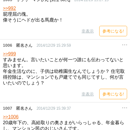
>>992
屁理屈の塊。
偉そうにヘドが出る馬鹿か！
非表示
参考になる!
1006
匿名さん
2014/12/29 15:29:59
>>999
すみません。言いたいことが何一つ誰にも伝わってないと
思います。
年金生活なのに、子供は幼稚園生なんでしょうか？ 住宅取
得控除は、マンションでも戸建てでも同じてすし、何が言
いたいのでしょう？
非表示
参考になる!
1007
匿名さん
2014/12/29 15:39:37
>>1006
20歳年下の、高給取りの奥さまがいらっしゃる、年金暮ら
し、マンション民のおじいさんです。