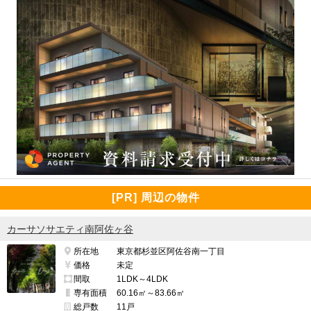
[PR] 周辺の物件
カーサソサエティ南阿佐ヶ谷
所在地
東京都杉並区阿佐谷南一丁目
価格
未定
間取
1LDK～4LDK
専有面積
60.16㎡～83.66㎡
総戸数
11戸