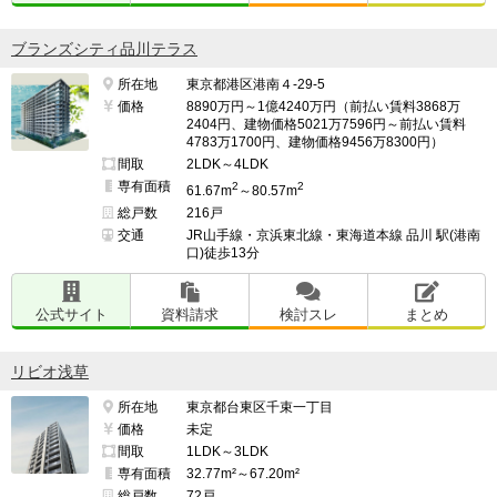
ブランズシティ品川テラス
所在地
東京都港区港南４-29-5
価格
8890万円～1億4240万円（前払い賃料3868万
2404円、建物価格5021万7596円～前払い賃料
4783万1700円、建物価格9456万8300円）
間取
2LDK～4LDK
専有面積
2
2
61.67m
～80.57m
総戸数
216戸
交通
JR山手線・京浜東北線・東海道本線 品川 駅(港南
口)徒歩13分
公式サイト
資料請求
検討スレ
まとめ
リビオ浅草
所在地
東京都台東区千束一丁目
価格
未定
間取
1LDK～3LDK
専有面積
32.77m²～67.20m²
総戸数
72戸