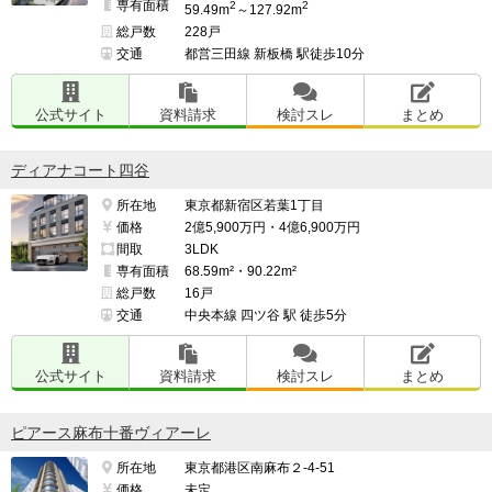
専有面積
2
2
59.49m
～127.92m
総戸数
228戸
交通
都営三田線 新板橋 駅徒歩10分
公式サイト
資料請求
検討スレ
まとめ
ディアナコート四谷
所在地
東京都新宿区若葉1丁目
価格
2億5,900万円・4億6,900万円
間取
3LDK
専有面積
68.59m²・90.22m²
総戸数
16戸
交通
中央本線 四ツ谷 駅 徒歩5分
公式サイト
資料請求
検討スレ
まとめ
ピアース麻布十番ヴィアーレ
所在地
東京都港区南麻布２-4-51
価格
未定