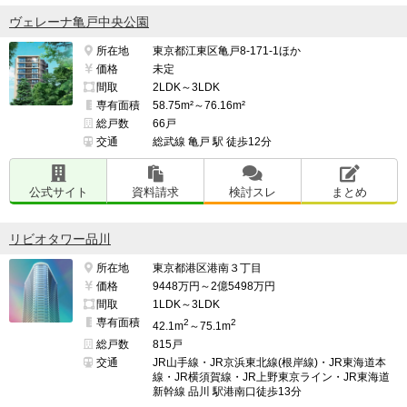
ヴェレーナ亀戸中央公園
所在地
東京都江東区亀戸8-171-1ほか
価格
未定
間取
2LDK～3LDK
専有面積
58.75m²～76.16m²
総戸数
66戸
交通
総武線 亀戸 駅 徒歩12分
公式サイト
資料請求
検討スレ
まとめ
リビオタワー品川
所在地
東京都港区港南３丁目
価格
9448万円～2億5498万円
間取
1LDK～3LDK
専有面積
2
2
42.1m
～75.1m
総戸数
815戸
交通
JR山手線・JR京浜東北線(根岸線)・JR東海道本
線・JR横須賀線・JR上野東京ライン・JR東海道
新幹線 品川 駅港南口徒歩13分