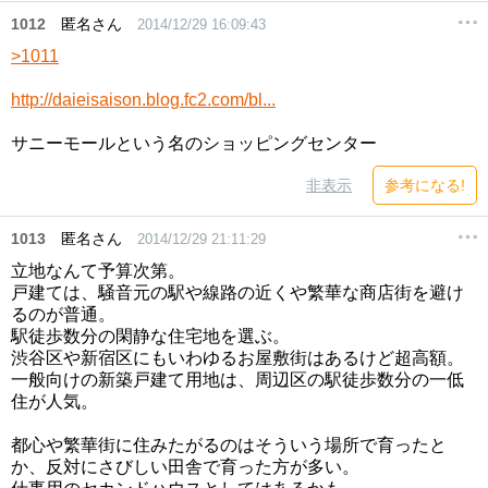
1012
匿名さん
2014/12/29 16:09:43
>1011
http://daieisaison.blog.fc2.com/bl...
サニーモールという名のショッピングセンター
非表示
参考になる!
1013
匿名さん
2014/12/29 21:11:29
立地なんて予算次第。
戸建ては、騒音元の駅や線路の近くや繁華な商店街を避け
るのが普通。
駅徒歩数分の閑静な住宅地を選ぶ。
渋谷区や新宿区にもいわゆるお屋敷街はあるけど超高額。
一般向けの新築戸建て用地は、周辺区の駅徒歩数分の一低
住が人気。
都心や繁華街に住みたがるのはそういう場所で育ったと
か、反対にさびしい田舎で育った方が多い。