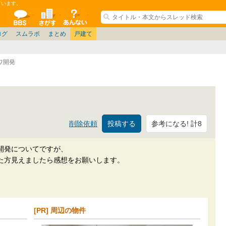
ています。
ションコミュニティ
全掲示板
物件検索
サイトについて
ョン管理
記
ション質問
阪府
茨城
その他
家具
名古屋/東海
兵庫県
札幌
ニュース
ノウハウ
住宅質問
仙台/新潟/東北
福岡県
大阪/兵庫/京都/関西
個人取引
東京都
管理会社/組合
名古屋/東海
政治
神奈川県
中国/四国/九州/沖縄
譲渡
防犯/防災/防音
埼玉県
大阪
ミクル
兵庫
千葉県
使い方/練習
リフォーム
京都/滋賀
お知らせ
奈良/和
中古マン
ログ
スムラボ
まとめ
戸建て
ワ開発
参考になる! 計8
削除依頼
開発についてですが、
た方見えましたら感想をお願いします。
[PR] 周辺の物件