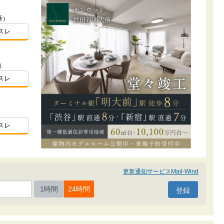
番）
スレ
）
スレ
スレ
更新通知サービスMail-Wind
1時間
24時間