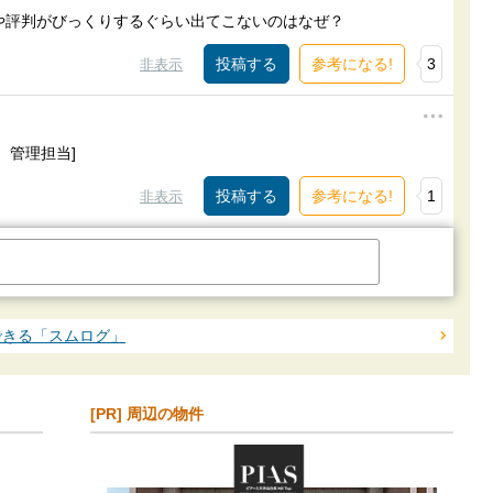
や評判がびっくりするぐらい出てこないのはなぜ？
参考になる!
3
非表示
。管理担当]
参考になる!
1
非表示
できる「スムログ」
[PR] 周辺の物件
）