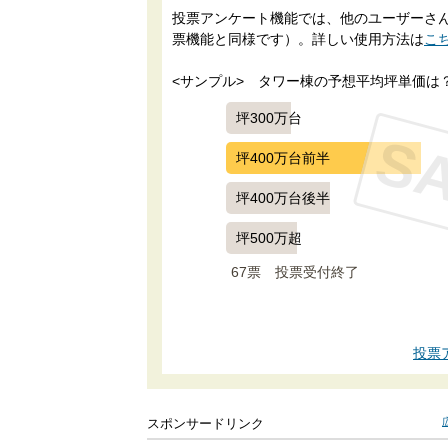
投票アンケート機能では、他のユーザーさんに
票機能と同様です）。詳しい使用方法は
こ
<サンプル>　タワー棟の予想平均坪単価は
坪300万台
S
坪400万台前半
坪400万台後半
坪500万超
67票　
投票受付終了
投票
スポンサードリンク