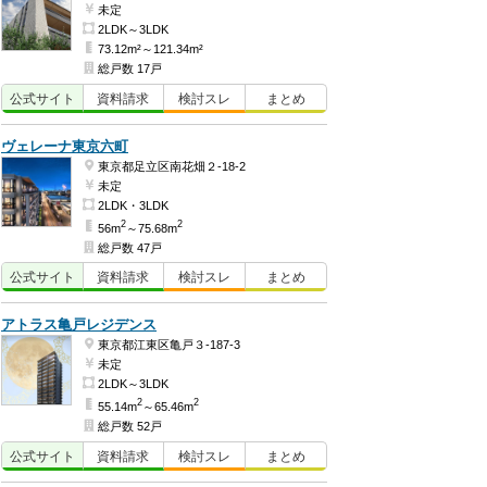
未定
2LDK～3LDK
73.12m²～121.34m²
総戸数 17戸
公式
サイト
資料
請求
検討
スレ
まとめ
ヴェレーナ東京六町
東京都足立区南花畑２-18-2
未定
2LDK・3LDK
2
2
56m
～75.68m
総戸数 47戸
公式
サイト
資料
請求
検討
スレ
まとめ
アトラス亀戸レジデンス
東京都江東区亀戸３-187-3
未定
2LDK～3LDK
2
2
55.14m
～65.46m
総戸数 52戸
公式
サイト
資料
請求
検討
スレ
まとめ