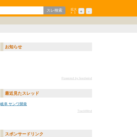
拡大
+
-
x
1
歌山
ション
中国/四国
シニア
九州/沖縄
お知らせ
Powered by feedwind
最近見たスレッド
岐阜 サンワ開発
TrackWind
スポンサードリンク