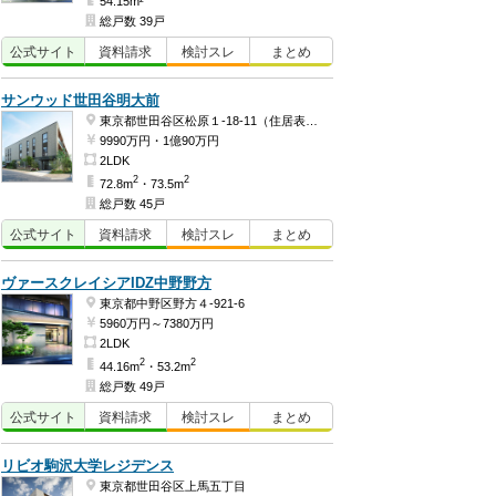
54.15m²
総戸数 39戸
公式
サイト
資料
請求
検討
スレ
まとめ
サンウッド世田谷明大前
東京都世田谷区松原１-18-11（住居表示）
9990万円・1億90万円
2LDK
2
2
72.8m
・73.5m
総戸数 45戸
公式
サイト
資料
請求
検討
スレ
まとめ
ヴァースクレイシアIDZ中野野方
東京都中野区野方４-921-6
5960万円～7380万円
2LDK
2
2
44.16m
・53.2m
総戸数 49戸
公式
サイト
資料
請求
検討
スレ
まとめ
リビオ駒沢大学レジデンス
東京都世田谷区上馬五丁目