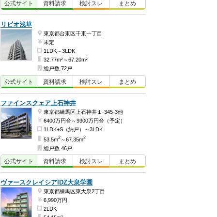
公式
サイト
資料
請求
検討
スレ
まとめ
リビオ浅草
東京都台東区千束一丁目
未定
1LDK～3LDK
32.77m²～67.20m²
総戸数 72戸
公式
サイト
資料
請求
検討
スレ
まとめ
ファインスクェア上石神井
東京都練馬区上石神井１-345-3他
6400万円台～9300万円台（予定）
1LDK+S（納戸）～3LDK
2
2
53.5m
～67.35m
総戸数 46戸
公式
サイト
資料
請求
検討
スレ
まとめ
ヴァースクレイシアIDZ大泉学園
東京都練馬区東大泉2丁目
6,990万円
2LDK