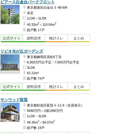
ピアース白金台パークフロント
東京都港区白金台３-48-8外
未定
1LDK～2LDK
2
2
40.32m
～110.04m
総戸数 17戸
公式
サイト
資料
請求
検討
スレ
まとめ
リビオ光が丘ガーデンズ
東京都練馬区高松6丁目
6,900万円台予定・7,600万円台予定
3LDK
62.22m²
総戸数 74戸
公式
サイト
資料
請求
検討
スレ
まとめ
サンウッド荻窪
東京都杉並区荻窪４-11-9（住居表示）
8490万円～2億1990万円
1LDK・3LDK
2
2
49.35m
～84.07m
総戸数 19戸