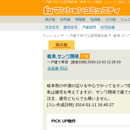
一戸建て何でも質問掲示板「岐阜 サンワ開発」についてご紹介し
マン
東京23区
東京
価格表
住宅ローン
雑談
お便り返し
関東
東京都
神奈川
賃貸
中部
スムログ出張所
神奈川県
東京市部
デベ/ゼネコン
座談会/対談
移住相談
近畿
埼玉/千葉/関東
千葉県
北海道
神奈川/横浜
リゾート
暮らしやすさ評価
ブロガーの本音
マンション雑談
埼玉県
東北
札幌/東北/北陸/信越
広告
千葉
中国
愛知県
バトル
埼玉
九州
マンシ
見学
マン
大
検討板
住民板
情報板
知識板
その他
スム
注文住宅
建売住宅
戸建質問
住宅設備
マンション
一戸建て何でも質問掲示板
岐阜 サン
掲示板
岐阜 サンワ開発
一戸建て希望
[更新日時] 2020-12-03 12:26:33
全画像
RSS
岐阜県の中濃の辺りを中心でやってるサンワ
私は建売を考えてますが、サンワ開発で建て
注文、建売どちらでも構いません。
[スレ作成日時]
2014-01-11 16:40:27
PICK UP物件