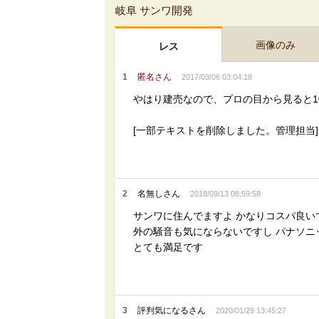
岐阜 サンワ開発
画像のみ
レス
1
匿名さん
2017/03/06 03:04:18
やはり建売なので、プロの目から見ると1
[一部テキストを削除しました。管理担当]
2
名無しさん
2018/09/13 08:59:58
サンワに住んでますよ かなりコスパ良い
外の騒音も気にならないですし パナソニ
とても満足です
3
評判気になるさん
2020/01/29 13:45:27