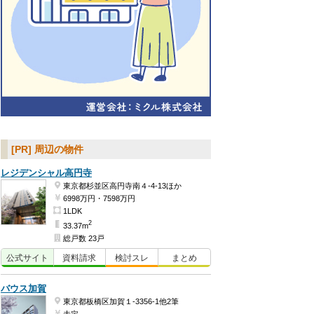
[PR] 周辺の物件
レジデンシャル高円寺
東京都杉並区高円寺南４-4-13ほか
6998万円・7598万円
1LDK
2
33.37m
総戸数 23戸
公式
サイト
資料
請求
検討
スレ
まとめ
バウス加賀
東京都板橋区加賀１-3356-1他2筆