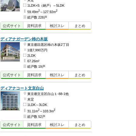
未定
1LDK+S（納戸）～5LDK
2
2
59.49m
～127.92m
総戸数 228戸
公式
サイト
資料
請求
検討
スレ
まとめ
ディアナガーデン柿の木坂
東京都目黒区柿の木坂2丁目
1億7,990万円
2LDK
67.26m²
総戸数 19戸
公式
サイト
資料
請求
検討
スレ
まとめ
ディアナコート文京白山
東京都文京区白山１-88-1他
未定
1LDK～3LDK
2
2
31.11m
～103.3m
総戸数 52戸
公式
サイト
資料
請求
検討
スレ
まとめ