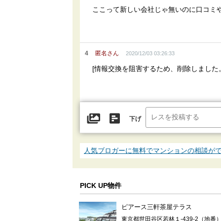
ここって新しい会社じゃ無いのに口コミ
4
匿名さん
2020/12/03 03:26:33
[情報交換を阻害するため、削除しました
下げ
人気ブロガーに無料でマンションの相談が
PICK UP物件
ピアース三軒茶屋テラス
東京都世田谷区若林１-439-2（地番