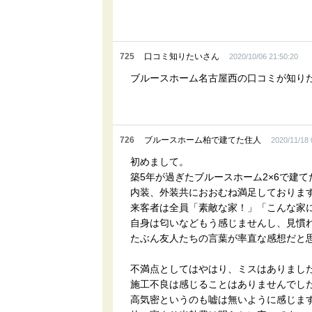
725
口コミ知りたいさん
2020/10/06 21:50:20
ブルースホーム名古屋西の口コミが知り
726
ブルースホーム柏で建てた住人
2020/11/18 
初めまして。
築5年が過ぎたブルースホーム2×6で建
内装、外装共におおむね満足しておりま
来客者は全員「素敵な家！」「こんな家
自身は匂いなどもう感じませんし、見慣
たぶん友人たちの言葉が率直な感想だと
不満点としてはやはり、ミスはありまし
施工不良は感じることはありませんでし
高気密というのも嘘は無いように感じま