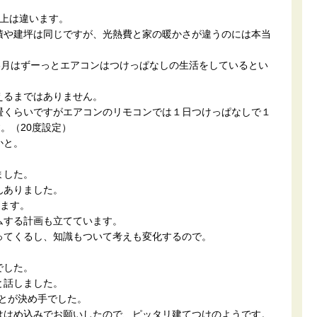
以上は違います。
積や建坪は同じですが、光熱費と家の暖かさが違うのには本当
3月はずーっとエアコンはつけっぱなしの生活をしているとい
えるまではありません。
畳くらいですがエアコンのリモコンでは１日つけっぱなしで１
。（20度設定）
かと。
ました。
んありました。
います。
ムする計画も立てています。
ってくるし、知識もついて考えも変化するので。
でした。
と話しました。
とが決め手でした。
ははめ込みでお願いしたので、ピッタリ建てつけのようです。