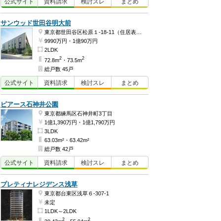
公式
サイト
資料
請求
検討
スレ
まとめ
サンウッド世田谷明大前
東京都世田谷区松原１-18-11（住居表示）
9990万円・1億90万円
2LDK
2
2
72.8m
・73.5m
総戸数 45戸
公式
サイト
資料
請求
検討
スレ
まとめ
ピアース石神井公園
東京都練馬区石神井町3丁目
1億1,390万円・1億1,790万円
3LDK
63.03m²・63.42m²
総戸数 42戸
公式
サイト
資料
請求
検討
スレ
まとめ
プレティナレジデンス浅草
東京都台東区浅草６-307-1
未定
1LDK～2LDK
2
2