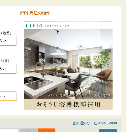
[PR] 周辺の物件
7（地番）
スレ
（地番）
スレ
スレ
更新通知サービスMail-Wind