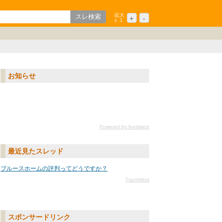
拡大
+
-
x
1
歌山
ション
中国/四国
シニア
九州/沖縄
お知らせ
Powered by feedwind
最近見たスレッド
ブルースホームの評判ってどうですか？
TrackWind
スポンサードリンク