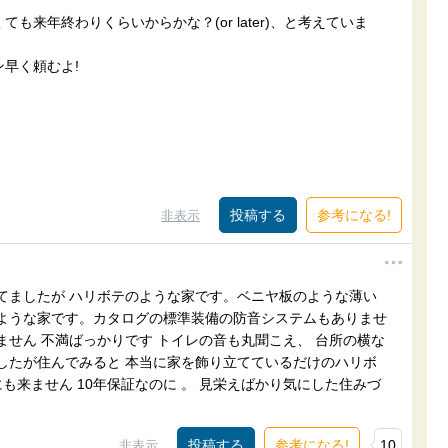
来年終わりくらいからかな？(or later)、と考えていま
早く頼むよ!
参考になる!
非表示
てましたが ハリボテのような家です。ベニヤ板のような薄い
 ような家です。カタログの標準装備の防音システムもありませ
ません 不満ばっかりです トイレの音も丸聞こえ、 台所の横な
したが住んでみると 本当に家を飾り立てているだけのハリボ
も来ません 10年保証なのに 。 見栄えばかり気にした住みづ
参考になる!
10
非表示