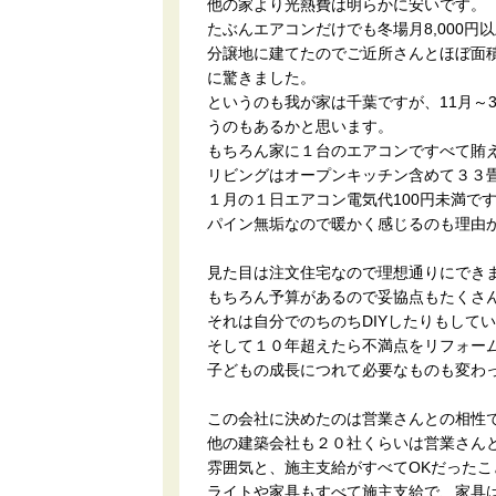
他の家より光熱費は明らかに安いです。
たぶんエアコンだけでも冬場月8,000円
分譲地に建てたのでご近所さんとほぼ面
に驚きました。
というのも我が家は千葉ですが、11月～
うのもあるかと思います。
もちろん家に１台のエアコンですべて賄
リビングはオープンキッチン含めて３３
１月の１日エアコン電気代100円未満です
パイン無垢なので暖かく感じるのも理由
見た目は注文住宅なので理想通りにでき
もちろん予算があるので妥協点もたくさ
それは自分でのちのちDIYしたりもして
そして１０年超えたら不満点をリフォー
子どもの成長につれて必要なものも変わ
この会社に決めたのは営業さんとの相性
他の建築会社も２０社くらいは営業さん
雰囲気と、施主支給がすべてOKだったこ
ライトや家具もすべて施主支給で、家具