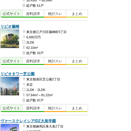
30.43m
～55.04m
総戸数 61戸
公式
サイト
資料
請求
検討
スレ
まとめ
リビオ篠崎
東京都江戸川区篠崎町5丁目
6,690万円
3LDK
62.10m²
総戸数 32戸
公式
サイト
資料
請求
検討
スレ
まとめ
リビオタワー芝公園
東京都港区芝公園2丁目
未定
1LDK・2LDK
57.64m²～81.22m²
総戸数 97戸
公式
サイト
資料
請求
検討
スレ
まとめ
ヴァースクレイシアIDZ大泉学園
東京都練馬区東大泉2丁目