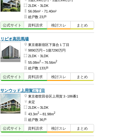
1億2,990万円・1億5,990万円
2LDK・3LDK
56.06m²・71.40m²
総戸数 23戸
公式
サイト
資料
請求
検討
スレ
まとめ
リビオ高田馬場
東京都新宿区下落合１丁目
9890万円～1億7290万円
2LDK・3LDK
2
2
55.08m
～76.56m
総戸数 133戸
公式
サイト
資料
請求
検討
スレ
まとめ
サンウッド上用賀三丁目
東京都世田谷区上用賀３-186番1
未定
2LDK～3LDK
2
2
43.3m
～81.98m
総戸数 36戸
公式
サイト
資料
請求
検討
スレ
まとめ