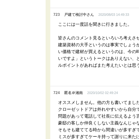
723
戸建て検討中さん
2020/08/03 14:49:33
ここには一度話を聞きに行きました。
皆さんのコメント見るといろいろ考えさ
建築資材の大手というのは事実でしょう
い価格で建材が買えるというのは、今の
いですよ」というトークはありえない、
ルポイントがあればまた考えたいとは思
724
匿名＠湘南
2020/10/02 02:49:24
オススメしません。他の方も書いてまし
クローゼットドアは外れやすいから自分
問題があって電話して社長に伝えるよう
豪邸の客しか仲良くしない主義なんじゃ
そもそも建ててる時から間違いが多すぎ
ミスが多すぎてケーキ持って謝りに来た