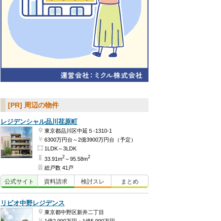
[PR] 周辺の物件
レジデンシャル品川荏原町
東京都品川区中延５-1310-1
6300万円台～2億3900万円台（予定）
1LDK～3LDK
2
2
33.91m
～95.58m
総戸数 41戸
公式
サイト
資料
請求
検討
スレ
まとめ
リビオ中野レジデンス
東京都中野区新井二丁目