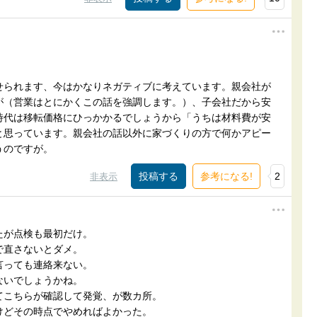
せられます、今はかなりネガティブに考えています。親会社が
が（営業はとにかくこの話を強調します。）、子会社だから安
時代は移転価格にひっかかるでしょうから「うちは材料費が安
と思っています。親会社の話以外に家づくりの方で何かアピー
うのですが。
参考になる!
2
非表示
たが点検も最初だけ。
で直さないとダメ。
言っても連絡来ない。
ないでしょうかね。
てこちらが確認して発覚、が数カ所。
けどその時点でやめればよかった。