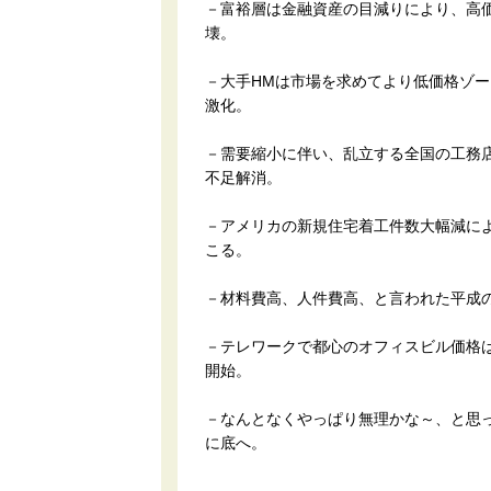
－富裕層は金融資産の目減りにより、高
壊。
－大手HMは市場を求めてより低価格ゾ
激化。
－需要縮小に伴い、乱立する全国の工務
不足解消。
－アメリカの新規住宅着工件数大幅減に
こる。
－材料費高、人件費高、と言われた平成
－テレワークで都心のオフィスビル価格
開始。
－なんとなくやっぱり無理かな～、と思って
に底へ。