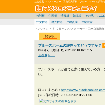
注文住宅 ハウスメーカー・工務店掲示板「ブルースホームの評判
マン
東京23区
東京
価格表
住宅ローン
雑談
お便り返し
関東
東京都
神奈川
賃貸
中部
スムログ出張所
神奈川県
東京市部
デベ/ゼネコン
座談会/対談
移住相談
近畿
埼玉/千葉/関東
千葉県
北海道
神奈川/横浜
リゾート
暮らしやすさ評価
ブロガーの本音
マンション雑談
埼玉県
東北
札幌/東北/北陸/信越
広告
千葉
中国
愛知県
バトル
埼玉
九州
マンシ
見学
マン
大
検討板
住民板
情報板
知識板
その他
スム
注文住宅
建売住宅
戸建質問
住宅設備
マンション
注文住宅 ハウスメーカー・工務店掲示板
掲示板
ブルースホームの評判ってどうですか？
匿名さん
[更新日時] 2026-02-10 16:37:55
全画像
RSS
ブルースホームが建てた家に住んでいる方、
い。
口コミまとめ：
https://www.sutekicooka
[スレ作成日時]
2005-02-02 05:21:00