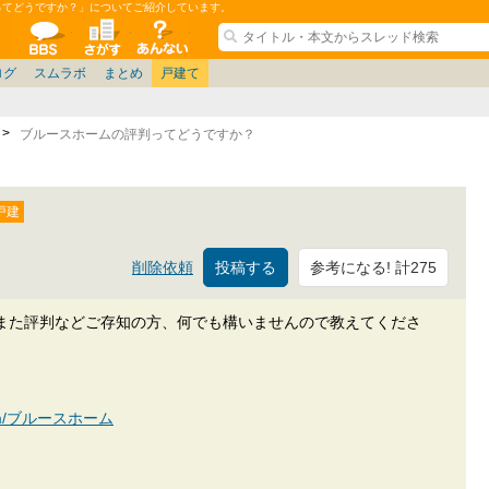
ってどうですか？」についてご紹介しています。
ションコミュニティ
全掲示板
物件検索
サイトについて
ョン管理
記
ション質問
阪府
茨城
その他
家具
名古屋/東海
兵庫県
札幌
ニュース
ノウハウ
住宅質問
仙台/新潟/東北
福岡県
大阪/兵庫/京都/関西
個人取引
東京都
管理会社/組合
名古屋/東海
政治
神奈川県
中国/四国/九州/沖縄
譲渡
防犯/防災/防音
埼玉県
大阪
ミクル
兵庫
千葉県
使い方/練習
リフォーム
京都/滋賀
お知らせ
奈良/和
中古マン
ログ
スムラボ
まとめ
戸建て
ブルースホームの評判ってどうですか？
参考になる! 計275
削除依頼
また評判などご存知の方、何でも構いませんので教えてくださ
n.com/ブルースホーム