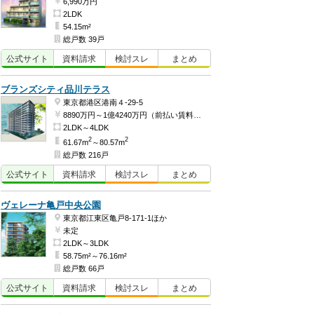
6,990万円
2LDK
54.15m²
総戸数 39戸
公式
サイト
資料
請求
検討
スレ
まとめ
ブランズシティ品川テラス
東京都港区港南４-29-5
8890万円～1億4240万円（前払い賃料3868万2404円、建物価格5021万7596円～前払い賃料4783万1700円、建物価格9456万8300円）
2LDK～4LDK
2
2
61.67m
～80.57m
総戸数 216戸
公式
サイト
資料
請求
検討
スレ
まとめ
ヴェレーナ亀戸中央公園
東京都江東区亀戸8-171-1ほか
未定
2LDK～3LDK
58.75m²～76.16m²
総戸数 66戸
公式
サイト
資料
請求
検討
スレ
まとめ