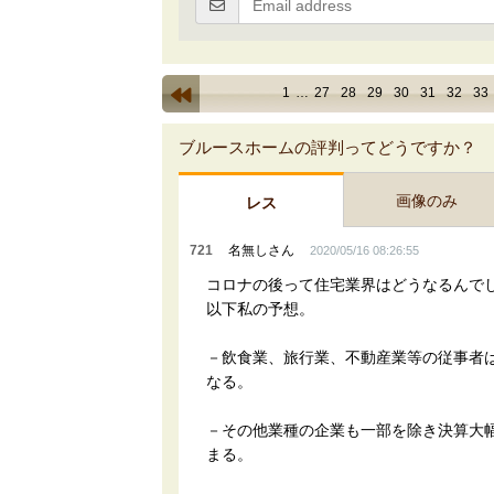
1
…
27
28
29
30
31
32
33
ブルースホームの評判ってどうですか？
画像のみ
レス
721
名無しさん
2020/05/16 08:26:55
コロナの後って住宅業界はどうなるんで
以下私の予想。
－飲食業、旅行業、不動産業等の従事者
なる。
－その他業種の企業も一部を除き決算大
まる。