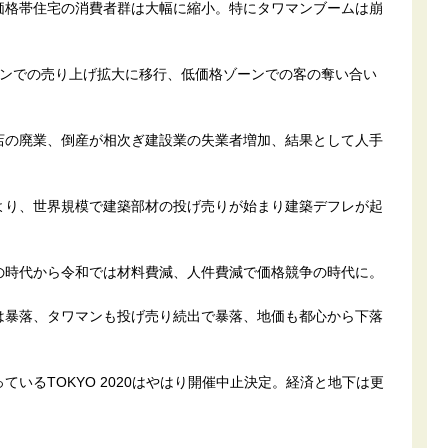
価格帯住宅の消費者群は大幅に縮小。特にタワマンブームは崩
ーンでの売り上げ拡大に移行、低価格ゾーンでの客の奪い合い
店の廃業、倒産が相次ぎ建設業の失業者増加、結果として人手
より、世界規模で建築部材の投げ売りが始まり建築デフレが起
の時代から令和では材料費減、人件費減で価格競争の時代に。
は暴落、タワマンも投げ売り続出で暴落、地価も都心から下落
いるTOKYO 2020はやはり開催中止決定。経済と地下は更