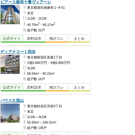
ピアース麻布十番ヴィアーレ
東京都港区南麻布２-4-51
未定
1LDK・2LDK
2
2
40.75m
・60.17m
総戸数 22戸
公式
サイト
資料
請求
検討
スレ
まとめ
ディアナコート四谷
東京都新宿区若葉1丁目
2億5,900万円・4億6,900万円
3LDK
68.59m²・90.22m²
総戸数 16戸
公式
サイト
資料
請求
検討
スレ
まとめ
バウス久我山
東京都杉並区宮前5丁目
未定
2LDK～4LDK
55.55m²～106.31m²
総戸数 139戸