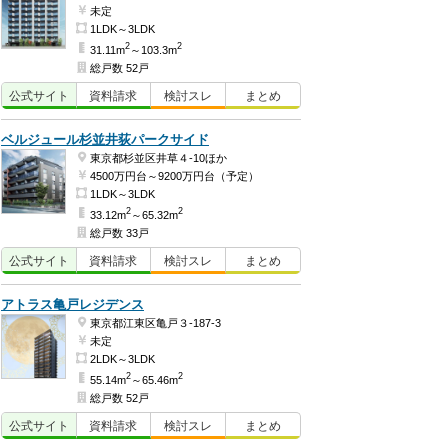
未定
1LDK～3LDK
2
2
31.11m
～103.3m
総戸数 52戸
公式
サイト
資料
請求
検討
スレ
まとめ
ベルジュール杉並井荻パークサイド
東京都杉並区井草４-10ほか
4500万円台～9200万円台（予定）
1LDK～3LDK
2
2
33.12m
～65.32m
総戸数 33戸
公式
サイト
資料
請求
検討
スレ
まとめ
アトラス亀戸レジデンス
東京都江東区亀戸３-187-3
未定
2LDK～3LDK
2
2
55.14m
～65.46m
総戸数 52戸
公式
サイト
資料
請求
検討
スレ
まとめ