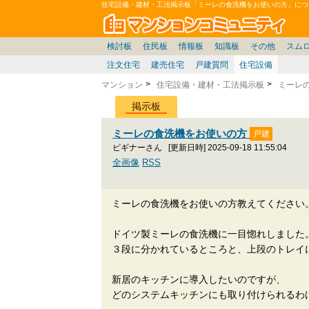
住宅設備・建材・工法掲示板「ミーレの食洗機をお使いの方」につ
マン
東京23区
東京
価格表
住宅ローン
雑談
お便り返し
関東
東京都
神奈川
賃貸
中部
スムログ出張所
神奈川県
東京市部
デベ/ゼネコン
座談会/対談
移住相談
近畿
埼玉/千葉/関東
千葉県
北海道
神奈川/横浜
リゾート
暮らしやすさ評価
ブロガーの本音
マンション雑談
埼玉県
東北
札幌/東北/北陸/信越
広告
千葉
中国
愛知県
バトル
埼玉
九州
マンシ
見学
マン
大
検討板
住民板
情報板
知識板
その他
スム
注文住宅
建売住宅
戸建質問
住宅設備
マンション
住宅設備・建材・工法掲示板
ミーレ
掲示板
ミーレの食洗機をお使いの方
ビギナーさん
[更新日時] 2025-09-18 11:55:04
全画像
RSS
ミーレの食洗機をお使いの方教えてください
ドイツ製ミーレの食洗機に一目惚れしました
３段に分かれているところと、上段のトレイ
新居のキッチンに導入したいのですが、
どのシステムキッチンにも取り付けられるわ