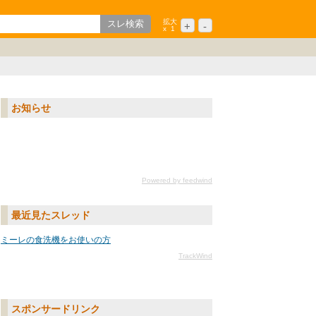
拡大
+
-
x
1
歌山
ション
中国/四国
シニア
九州/沖縄
お知らせ
Powered by feedwind
最近見たスレッド
ミーレの食洗機をお使いの方
TrackWind
スポンサードリンク