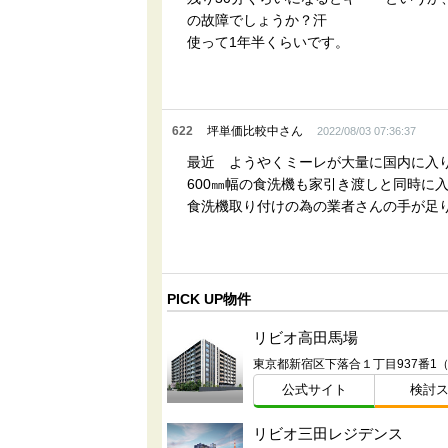
の故障でしょうか？汗
使って1年半くらいです。
622
坪単価比較中さん
2022/08/03 07:36:37
最近 ようやくミーレが大量に国内に入
600㎜幅の食洗機も家引き渡しと同時に
食洗機取り付けの為の業者さんの手が足
PICK UP物件
リビオ高田馬場
東京都新宿区下落合１丁目937番1
公式サイト
検討
リビオ三田レジデンス