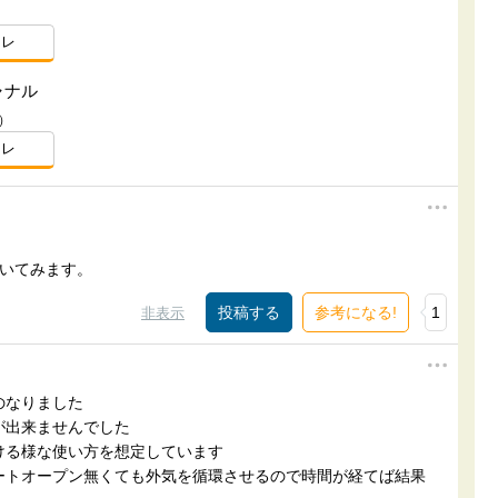
スレ
ャナル
）
スレ
聞いてみます。
参考になる!
1
非表示
のなりました
が出来ませんでした
ける様な使い方を想定しています
ートオープン無くても外気を循環させるので時間が経てば結果