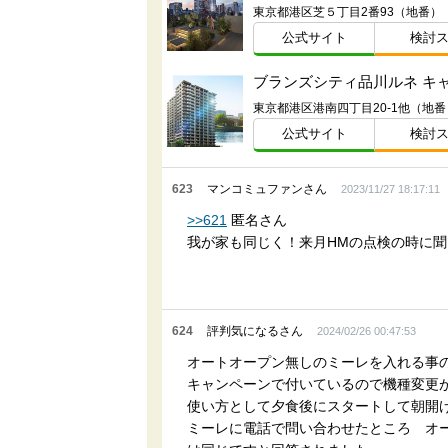
東京都港区芝５丁目2番93（地番）
公式サイト
検討
ブランズシティ品川ルネ キ
東京都港区港南四丁目20-1他（地番
公式サイト
検討
623
マンコミュファンさん
2023/11/27 18:17:11
>>621
匿名さん
我が家も同じく！来月HMの点検の時に
624
評判気になるさん
2024/02/26 00:47:53
オートオープン無しのミーレを入れる事
キャンペーンで付いているので機種変更
使い方として夕食後にスタートして朝開
ミーレに電話で問い合わせたところ オ