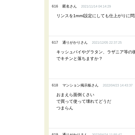
616
匿名さん
2021/11/14 04:14:29
リンスを1mml設定にしても仕上がりに
617
通りがかりさん
2021/12/05 22:37:25
キッシュパイやグラタン、ラザニア等の
でキチンと落ちますか？
618
マンション掲示板さん
2022/04/23 14:43:37
おまえら面倒くさい
で買って使って壊れてどうだ
つまらん
619
通りがかりさん
2022/04/24 11:55:47