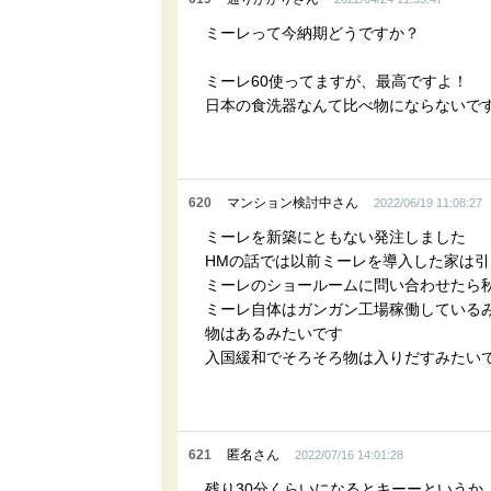
ミーレって今納期どうですか？
ミーレ60使ってますが、最高ですよ！
日本の食洗器なんて比べ物にならないで
620
マンション検討中さん
2022/06/19 11:08:27
ミーレを新築にともない発注しました
HMの話では以前ミーレを導入した家は引
ミーレのショールームに問い合わせたら
ミーレ自体はガンガン工場稼働している
物はあるみたいです
入国緩和でそろそろ物は入りだすみたい
621
匿名さん
2022/07/16 14:01:28
残り30分くらいになるとキーーという