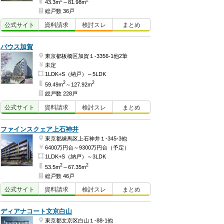
2
2
43.3m
～81.98m
総戸数 36戸
公式
サイト
資料
請求
検討
スレ
まとめ
バウス加賀
東京都板橋区加賀１-3356-1他2筆
未定
1LDK+S（納戸）～5LDK
2
2
59.49m
～127.92m
総戸数 228戸
公式
サイト
資料
請求
検討
スレ
まとめ
ファインスクェア上石神井
東京都練馬区上石神井１-345-3他
6400万円台～9300万円台（予定）
1LDK+S（納戸）～3LDK
2
2
53.5m
～67.35m
総戸数 46戸
公式
サイト
資料
請求
検討
スレ
まとめ
ディアナコート文京白山
東京都文京区白山１-88-1他