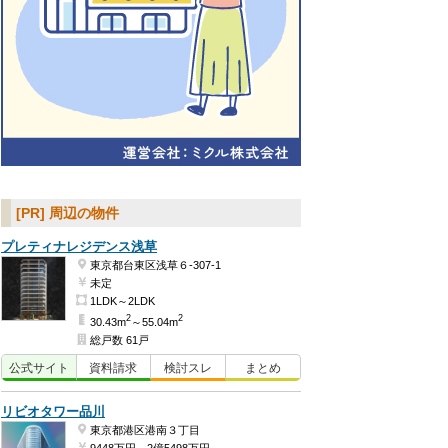
[PR] 周辺の物件
プレティナレジデンス浅草
東京都台東区浅草６-307-1
未定
1LDK～2LDK
2
2
30.43m
～55.04m
総戸数 61戸
公式
サイト
資料
請求
検討
スレ
まとめ
リビオタワー品川
東京都港区港南３丁目