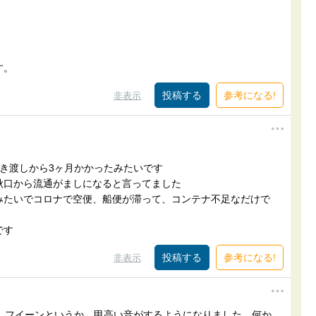
す。
参考になる!
非表示
き渡しから3ヶ月かかったみたいです
秋口から流通がましになると言ってました
みたいでコロナで空便、船便が滞って、コンテナ不足なだけで
です
参考になる!
非表示
か、フイーンというか、甲高い音がするようになりました。何か