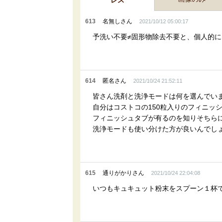
レス
613
名無しさん
2021/10/12 05:00:17
予洗い不要≠固形物除去不要と、個人的
614
匿名さん
2021/10/24 21:52:11
皆さん洗剤と洗浄モードは何を選んでい
自分はコストコの150粒入りのフィニッ
フィニッシュタブが有るのを知りそちら
洗浄モードも使い分けた方が良いんでし
615
通りがかりさん
2021/10/24 22:04:08
いつもキュキュット粉末をスプーン１杯