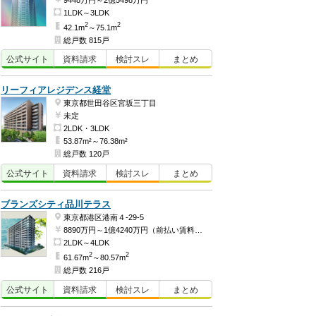
9448万円～2億5498万円
1LDK～3LDK
2
2
42.1m
～75.1m
総戸数 815戸
公式
サイト
資料
請求
検討
スレ
まとめ
リーフィアレジデンス経堂
東京都世田谷区宮坂三丁目
未定
2LDK・3LDK
53.87m²～76.38m²
総戸数 120戸
公式
サイト
資料
請求
検討
スレ
まとめ
ブランズシティ品川テラス
東京都港区港南４-29-5
8890万円～1億4240万円（前払い賃料3868万2404円、建物価格5021万7596円～前払い賃料4783万1700円、建物価格9456万8300円）
2LDK～4LDK
2
2
61.67m
～80.57m
総戸数 216戸
公式
サイト
資料
請求
検討
スレ
まとめ