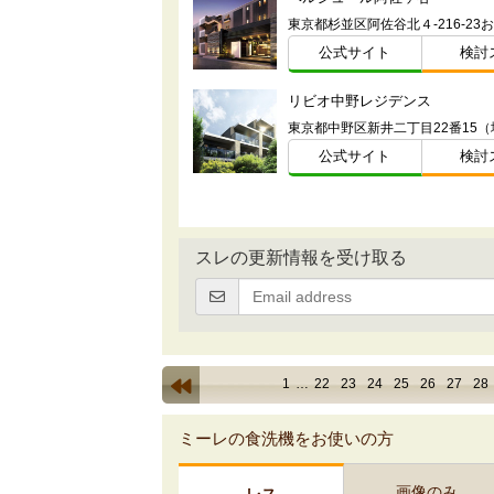
公式サイト
検討
リビオ中野レジデンス
東京都中野区新井二丁目22番15（
公式サイト
検討
スレの更新情報を受け取る
1
…
22
23
24
25
26
27
28
ミーレの食洗機をお使いの方
画像のみ