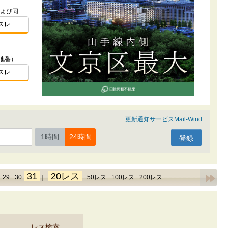
東京都杉並区阿佐谷北４-216-23および同番2（地番）
スレ
地番）
スレ
更新通知サービスMail-Wind
1時間
24時間
31
20レス
29
30
｜
50レス
100レス
200レス
レス検索