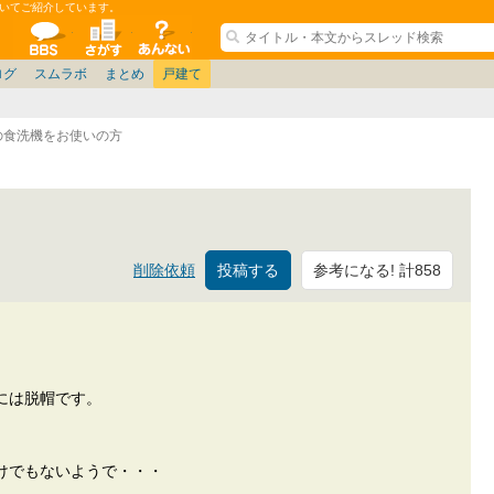
いてご紹介しています。
ションコミュニティ
全掲示板
物件検索
サイトについて
ョン管理
記
ション質問
阪府
茨城
その他
家具
名古屋/東海
兵庫県
札幌
ニュース
ノウハウ
住宅質問
仙台/新潟/東北
福岡県
大阪/兵庫/京都/関西
個人取引
東京都
管理会社/組合
名古屋/東海
政治
神奈川県
中国/四国/九州/沖縄
譲渡
防犯/防災/防音
埼玉県
大阪
ミクル
兵庫
千葉県
使い方/練習
リフォーム
京都/滋賀
お知らせ
奈良/和
中古マン
ログ
スムラボ
まとめ
戸建て
の食洗機をお使いの方
参考になる! 計858
削除依頼
。
。
には脱帽です。
けでもないようで・・・