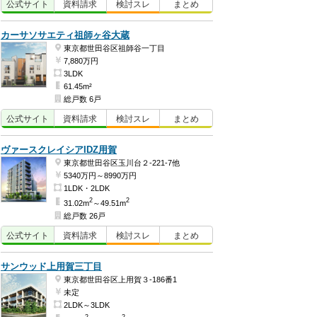
公式
サイト
資料
請求
検討
スレ
まとめ
カーサソサエティ祖師ヶ谷大蔵
東京都世田谷区祖師谷一丁目
7,880万円
3LDK
61.45m²
総戸数 6戸
公式
サイト
資料
請求
検討
スレ
まとめ
ヴァースクレイシアIDZ用賀
東京都世田谷区玉川台２-221-7他
5340万円～8990万円
1LDK・2LDK
2
2
31.02m
～49.51m
総戸数 26戸
公式
サイト
資料
請求
検討
スレ
まとめ
サンウッド上用賀三丁目
東京都世田谷区上用賀３-186番1
未定
2LDK～3LDK