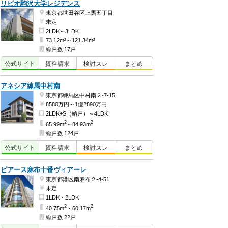
リビオ駒沢大学レジデンス
東京都世田谷区上馬五丁目
未定
2LDK～3LDK
73.12m²～121.34m²
総戸数 17戸
公式
サイト
資料
請求
検討
スレ
まとめ
アネシア練馬中村南
東京都練馬区中村南２-7-15
8580万円～1億2890万円
2LDK+S（納戸）～4LDK
2
2
65.99m
～84.93m
総戸数 124戸
公式
サイト
資料
請求
検討
スレ
まとめ
ピアース麻布十番ヴィアーレ
東京都港区南麻布２-4-51
未定
1LDK・2LDK
2
2
40.75m
・60.17m
総戸数 22戸