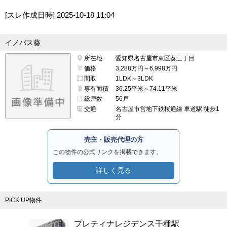
[スレ作成日時]
2025-10-18 11:04
イノバス葵
所在地
愛知県名古屋市東区葵三丁目
価格
3,288万円～6,998万円
間取
1LDK～3LDK
専有面積
36.25平米～74.11平米
総戸数
56戸
交通
名古屋市営地下鉄桜通線 車道駅 徒歩1
分
売主・販売代理の方
この物件の公式リンクを掲載できます。
詳しく見る
PICK UP物件
プレティナレジデンス千種駅