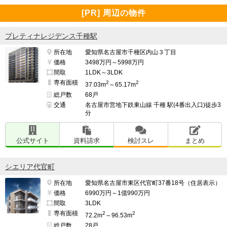
[PR] 周辺の物件
プレティナレジデンス千種駅
所在地
愛知県名古屋市千種区内山３丁目
価格
3498万円～5998万円
間取
1LDK～3LDK
専有面積
2
2
37.03m
～65.17m
総戸数
68戸
交通
名古屋市営地下鉄東山線 千種 駅(4番出入口)徒歩3
分
公式サイト
資料請求
検討スレ
まとめ
シエリア代官町
所在地
愛知県名古屋市東区代官町37番18号（住居表示）
価格
6990万円～1億990万円
間取
3LDK
専有面積
2
2
72.2m
～96.53m
総戸数
28戸