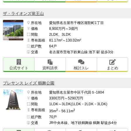
ザ・ライオンズ覚王山
所在地
愛知県名古屋市千種区堀割町1丁目
価格
8,900万円～3億円
間取
2LDK、3LDK
専有面積
81.17m²～130.02m²
総戸数
64戸
交通
名古屋市営地下鉄東山線 池下 駅 徒歩3分
公式サイト
資料請求
検討スレ
まとめ
プレサンス レイズ 鶴舞公園
所在地
愛知県名古屋市中区千代田５-1804
価格
3300万円～5290万円
間取
1LDK～3LDK(1LDK・2LDK・3LDK)
専有面積
2
2
35m
・56.11m
総戸数
70戸
交通
JR中央本線、地下鉄鶴舞線 鶴舞 駅徒歩4分