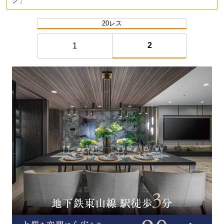
グ」
20レス
2
1