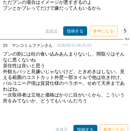
ただプンの場合はイメージが悪すぎるのよ
プンとかプレってだけで嫌だって人もいるから
5
非表示
投稿する
参考になる!
33
マンコミュファンさん
2026/05/13 08:25:03
プンの割には柱の食い込みあんまりないし、間取りはそん
なに悪くないね
居住性は良いと思う
外観もパッと見嫌いじゃないけど、ときめきはしない。見
える範囲のコストカット外壁一部タイルで他は吹き付け、
バルコニー戸境は賃貸仕様のペラボー。せめて天井まであ
ればね。
一次取得者は立地と価格ばかりに目がいくから、こういう
所をみてないか、どうでもいいんだろう
非表示
投稿する
参考になる!