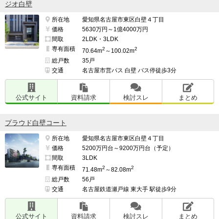
ジオ白壁
所在地
愛知県名古屋市東区白壁４丁目
価格
5630万円～1億4000万円
間取
2LDK・3LDK
専有面積
2
2
70.64m
～100.02m
総戸数
35戸
交通
名古屋市営バス 白壁 バス停徒歩3分
公式サイト
資料請求
検討スレ
まとめ
プラウド白壁コート
所在地
愛知県名古屋市東区白壁４丁目
価格
5200万円台～9200万円台（予定）
間取
3LDK
専有面積
2
2
71.48m
～82.08m
総戸数
56戸
交通
名古屋鉄道瀬戸線 東大手 駅徒歩9分
公式サイト
資料請求
検討スレ
まとめ