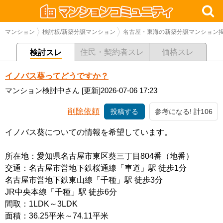
マンション
検討板/新築分譲マンション
名古屋・東海の新築分譲マンション
住民・契約者スレ
価格スレ
検討スレ
イノバス葵ってどうですか？
マンション検討中さん
[更新]2026-07-06 17:23
削除依頼
投稿する
参考になる! 計106
イノバス葵についての情報を希望しています。
所在地：愛知県名古屋市東区葵三丁目804番（地番）
交通：名古屋市営地下鉄桜通線「車道」駅 徒歩1分
名古屋市営地下鉄東山線「千種」駅 徒歩3分
JR中央本線「千種」駅 徒歩6分
間取：1LDK～3LDK
面積：36.25平米～74.11平米