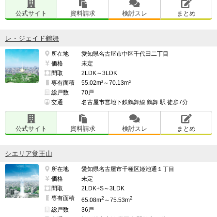
公式サイト
資料請求
検討スレ
まとめ
レ・ジェイド鶴舞
所在地
愛知県名古屋市中区千代田二丁目
価格
未定
間取
2LDK～3LDK
専有面積
55.02m²～70.13m²
総戸数
70戸
交通
名古屋市営地下鉄鶴舞線 鶴舞 駅 徒歩7分
公式サイト
資料請求
検討スレ
まとめ
シエリア覚王山
所在地
愛知県名古屋市千種区姫池通１丁目
価格
未定
間取
2LDK+S～3LDK
専有面積
2
2
65.08m
～75.53m
総戸数
36戸