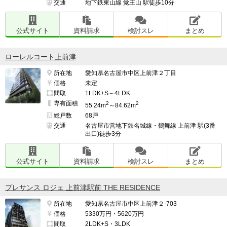
交通
地下鉄東山線 覚王山 駅徒歩10分
公式サイト
資料請求
検討スレ
まとめ
ローレルコート上前津
所在地
愛知県名古屋市中区上前津２丁目
価格
未定
間取
1LDK+S～4LDK
専有面積
2
2
55.24m
～84.62m
総戸数
68戸
交通
名古屋市営地下鉄名城線・鶴舞線 上前津 駅(3番
出口)徒歩3分
公式サイト
資料請求
検討スレ
まとめ
プレサンス ロジェ 上前津駅前 THE RESIDENCE
所在地
愛知県名古屋市中区上前津２-703
価格
5330万円・5620万円
間取
2LDK+S・3LDK