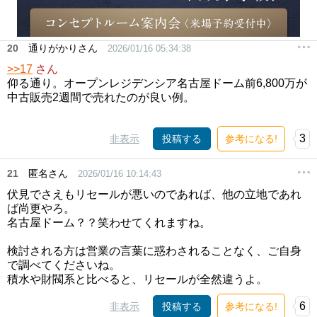
20
通りがかりさん
2026/01/16 05:34:38
>>17
さん
仰る通り。オープンレジデンシア名古屋ドーム前6,800万が
中古販売2週間で売れたのが良い例。
3
非表示
投稿する
参考になる!
21
匿名さん
2026/01/16 10:14:43
伏見でさえもリセールが悪いのであれば、他の立地であれ
ば尚更やろ。
名古屋ドーム？？笑わせてくれますね。
検討される方は営業の言葉に惑わされることなく、ご自身
で調べてくださいね。
積水や財閥系と比べると、リセールが全然違うよ。
6
非表示
投稿する
参考になる!