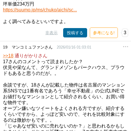
坪単価234万円
https://suumo.jp/ms/chuko/aichi/sc...
よく調べてみるといいですよ。
3
非表示
投稿する
参考になる!
19
マンコミュファンさん
2026/01/16 01:03:01
>>18
通りがかりさん
17さんのコメントって読まれしたか？
伏見や栄なんて、グランドメゾンもパークハウス、プラウ
ドもあると思うのだが。。
余談ですが、18さんが記載した物件は名古屋のマンション
系SNSでは1番有名であろう「幸せ不動産」の公式LINEで
お値打ちなマンションとして紹介されるくらい、お買い得
な物件です。
オープン嫌いなツイートをよくされる方ですが、紹介する
くらいですから、よっぽど安いので、それを比較対象にす
るのは微妙かもです。。
「じゃあなぜ安いのに売れないのか？」と思われるかもし