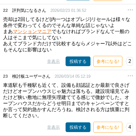
22
評判気になるさん
2026/02/23 01:36:52
売却は2回してるけど(内一つはオプレジ)リセールは様々な
条件で変わってくるのでそんな単純な話じゃないよ
まあ
マンションマニア
でもなければブランドなんて一般の
人はそこまで気にしてない
あえてブランド力だけで比較するならメジャー7以外はどこ
もそんなに影響はない
2
非表示
投稿する
参考になる!
23
検討板ユーザーさん
2026/03/14 05:12:19
車道駅も千種駅も近くて、設備も顔認証とか最新で良さげ
だけどオープンハウスじゃ魅力は落ちる。建設現場見てみ
たけど狭い敷地に無理矢理建ててる感じで微妙でした。オ
ープンハウスだからどうせ明日までのキャンペーンですと
か言って契約急かすんだろうね。検討される方は慎重に判
断してください。
4
非表示
投稿する
参考になる!