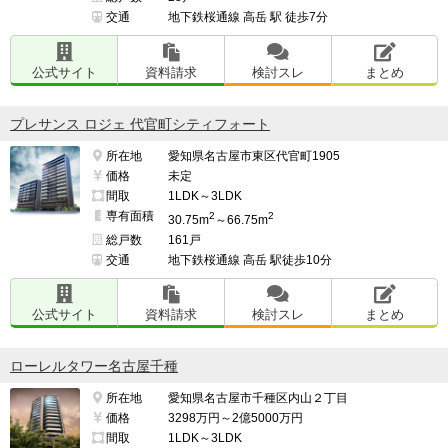
交通
地下鉄桜通線 高岳 駅 徒歩7分
公式サイト
資料請求
検討スレ
まとめ
プレサンス ロジェ 代官町シティフォート
所在地
愛知県名古屋市東区代官町1905
価格
未定
間取
1LDK～3LDK
専有面積
2
2
30.75m
～66.75m
総戸数
161戸
交通
地下鉄桜通線 高岳 駅徒歩10分
公式サイト
資料請求
検討スレ
まとめ
ローレルタワー名古屋千種
所在地
愛知県名古屋市千種区内山２丁目
価格
3298万円～2億5000万円
間取
1LDK～3LDK