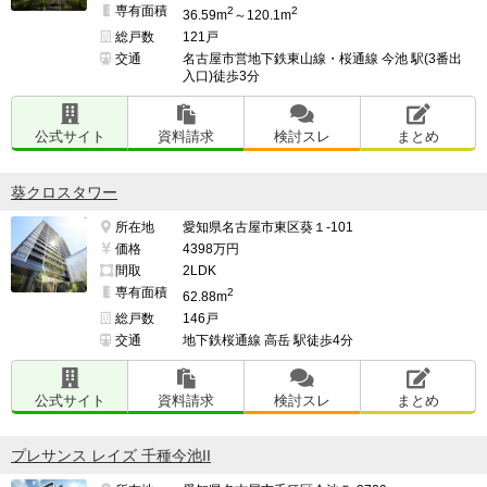
専有面積
2
2
36.59m
～120.1m
総戸数
121戸
交通
名古屋市営地下鉄東山線・桜通線 今池 駅(3番出
入口)徒歩3分
公式サイト
資料請求
検討スレ
まとめ
葵クロスタワー
所在地
愛知県名古屋市東区葵１-101
価格
4398万円
間取
2LDK
専有面積
2
62.88m
総戸数
146戸
交通
地下鉄桜通線 高岳 駅徒歩4分
公式サイト
資料請求
検討スレ
まとめ
プレサンス レイズ 千種今池II