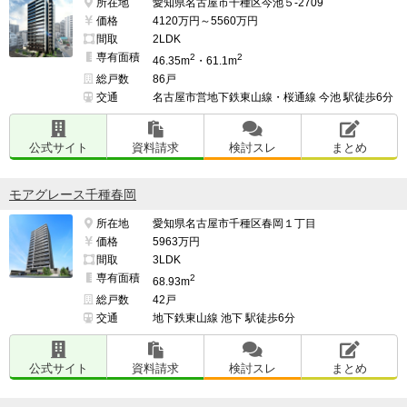
所在地
愛知県名古屋市千種区今池５-2709
価格
4120万円～5560万円
間取
2LDK
専有面積
2
2
46.35m
・61.1m
総戸数
86戸
交通
名古屋市営地下鉄東山線・桜通線 今池 駅徒歩6分
公式サイト
資料請求
検討スレ
まとめ
モアグレース千種春岡
所在地
愛知県名古屋市千種区春岡１丁目
価格
5963万円
間取
3LDK
専有面積
2
68.93m
総戸数
42戸
交通
地下鉄東山線 池下 駅徒歩6分
公式サイト
資料請求
検討スレ
まとめ