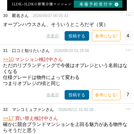
30
匿名さん
2026/05/07 00:03:43
オープンハウスさん、そういうところだぞ（笑）
4
非表示
投稿する
参考になる!
31
口コミ知りたいさん
2026/05/10 01:25:56
>>10
マンション検討中さん
ただのリブランディングで今後はオプレジという名前はな
くなる
仕様グレードは物件によって変わる
つまりオプレジの頃と同じ
7
非表示
投稿する
参考になる!
32
マンコミュファンさん
2026/05/12 15:40:28
>>17
買い替え検討中さん
確かに競合ブランドマンションを上回る魅力がある物件な
らそうだと思う