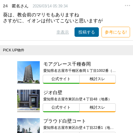
24
匿名さん
2026/03/14 05:39:34
葵は、教会前のマリモもありますね
さすがに、イオンは付いてこないと思いますが
非表示
投稿する
参考になる!
PICK UP物件
モアグレース千種春岡
愛知県名古屋市千種区春岡１丁目1002番（地番）
公式サイト
検討スレ
ジオ白壁
愛知県名古屋市東区白壁４丁目48（地番）
公式サイト
検討スレ
プラウド白壁コート
愛知県名古屋市東区白壁４丁目22番1（地番）