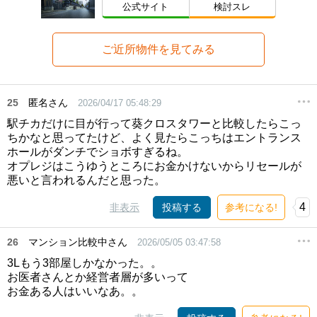
公式サイト
検討スレ
ご近所物件を見てみる
25
匿名さん
2026/04/17 05:48:29
駅チカだけに目が行って葵クロスタワーと比較したらこっ
ちかなと思ってたけど、よく見たらこっちはエントランス
ホールがダンチでショボすぎるね。
オプレジはこうゆうところにお金かけないからリセールが
悪いと言われるんだと思った。
4
非表示
投稿する
参考になる!
26
マンション比較中さん
2026/05/05 03:47:58
3Lもう3部屋しかなかった。。
お医者さんとか経営者層が多いって
お金ある人はいいなあ。。