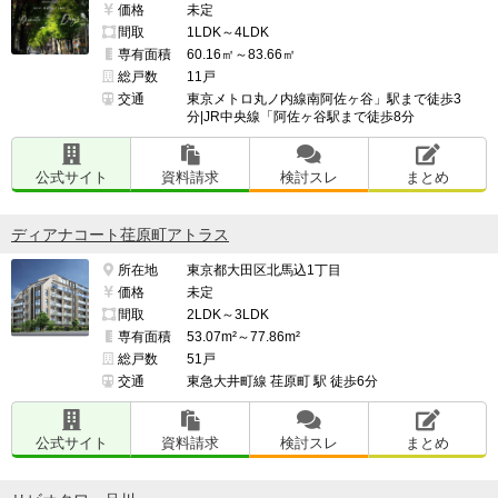
価格
未定
間取
1LDK～4LDK
専有面積
60.16㎡～83.66㎡
総戸数
11戸
交通
東京メトロ丸ノ内線南阿佐ヶ谷」駅まで徒歩3
分|JR中央線「阿佐ヶ谷駅まで徒歩8分
公式サイト
資料請求
検討スレ
まとめ
ディアナコート荏原町アトラス
所在地
東京都大田区北馬込1丁目
価格
未定
間取
2LDK～3LDK
専有面積
53.07m²～77.86m²
総戸数
51戸
交通
東急大井町線 荏原町 駅 徒歩6分
公式サイト
資料請求
検討スレ
まとめ