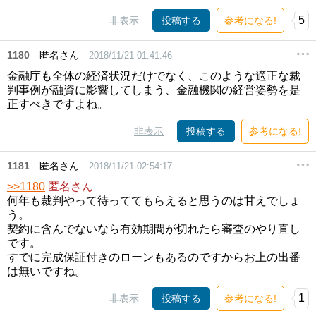
5
非表示
投稿する
参考になる!
1180
匿名さん
2018/11/21 01:41:46
金融庁も全体の経済状況だけでなく、このような適正な裁
判事例が融資に影響してしまう、金融機関の経営姿勢を是
正すべきですよね。
非表示
投稿する
参考になる!
1181
匿名さん
2018/11/21 02:54:17
>>1180
匿名さん
何年も裁判やって待っててもらえると思うのは甘えでしょ
う。
契約に含んでないなら有効期間が切れたら審査のやり直し
です。
すでに完成保証付きのローンもあるのですからお上の出番
は無いですね。
1
非表示
投稿する
参考になる!