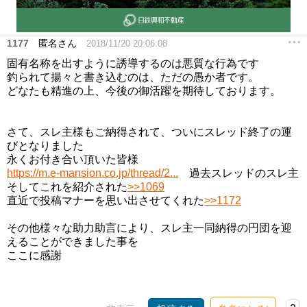
1177
匿名さん
2018/11/20 20:06:08
固有名称を出すように誘導するのは悪質な行為です
釣られて揚々と書き込むのは、ただの愚か者です。
どなたも精進の上、今後の御活躍を期待しております。
さて、スレ主様もご納得されて、ついにスレッド終了の運
びとなりました
永くお付き合い頂いた皆様
https://m.e-mansion.co.jp/thread/2...
過去スレッドのスレ主
そしてこれを紹介された
>>1069
直近で投稿マナーを思い出させてくれた
>>1172
その他様々な助力助言により、スレ主一同納得の円団を迎
えることができました事を
ここに感謝