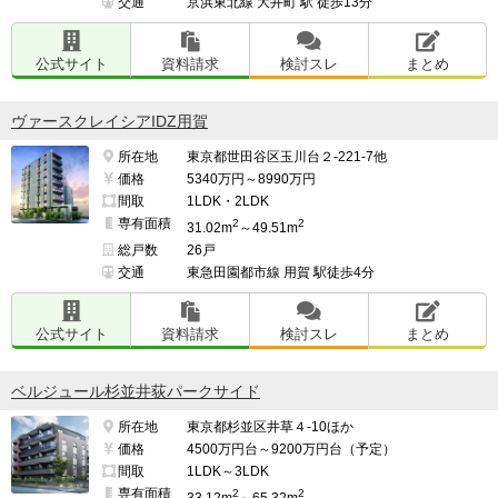
交通
京浜東北線 大井町 駅 徒歩13分
公式サイト
資料請求
検討スレ
まとめ
ヴァースクレイシアIDZ用賀
所在地
東京都世田谷区玉川台２-221-7他
価格
5340万円～8990万円
間取
1LDK・2LDK
専有面積
2
2
31.02m
～49.51m
総戸数
26戸
交通
東急田園都市線 用賀 駅徒歩4分
公式サイト
資料請求
検討スレ
まとめ
ベルジュール杉並井荻パークサイド
所在地
東京都杉並区井草４-10ほか
価格
4500万円台～9200万円台（予定）
間取
1LDK～3LDK
専有面積
2
2
33.12m
～65.32m