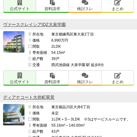
公式サイト
資料請求
検討スレ
まとめ
ヴァースクレイシアIDZ大泉学園
所在地
東京都練馬区東大泉2丁目
価格
6,990万円
間取
2LDK
専有面積
54.15m²
総戸数
39戸
交通
西武池袋線 大泉学園 駅 徒歩8分
公式サイト
資料請求
検討スレ
まとめ
ディアナコート大井町翠景
所在地
東京都品川区大井6丁目
価格
未定
間取
1LDK＋S～3LDK ※Sはサービスルームです。
専有面積
55.16m²～140.00m²
総戸数
43戸