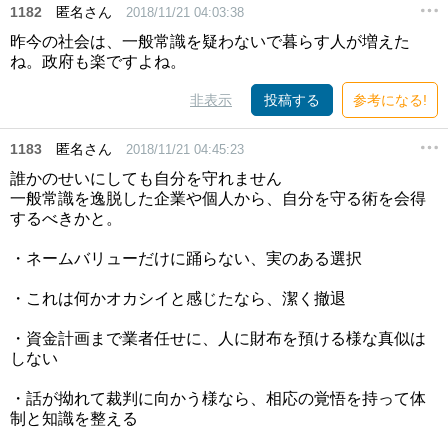
1182
匿名さん
2018/11/21 04:03:38
昨今の社会は、一般常識を疑わないで暮らす人が増えた
ね。政府も楽ですよね。
非表示
投稿する
参考になる!
1183
匿名さん
2018/11/21 04:45:23
誰かのせいにしても自分を守れません
一般常識を逸脱した企業や個人から、自分を守る術を会得
するべきかと。
・ネームバリューだけに踊らない、実のある選択
・これは何かオカシイと感じたなら、潔く撤退
・資金計画まで業者任せに、人に財布を預ける様な真似は
しない
・話が拗れて裁判に向かう様なら、相応の覚悟を持って体
制と知識を整える