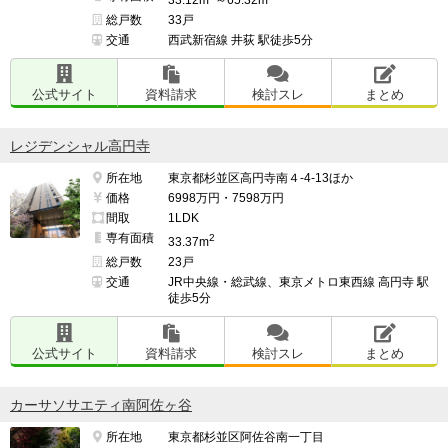
総戸数
33戸
交通
西武新宿線 井荻 駅徒歩5分
公式サイト
資料請求
検討スレ
まとめ
レジデンシャル高円寺
所在地
東京都杉並区高円寺南４-4-13ほか
価格
6998万円・7598万円
間取
1LDK
専有面積
2
33.37m
総戸数
23戸
交通
JR中央線・総武線、東京メトロ東西線 高円寺 駅
徒歩5分
公式サイト
資料請求
検討スレ
まとめ
カーサソサエティ南阿佐ヶ谷
所在地
東京都杉並区阿佐谷南一丁目