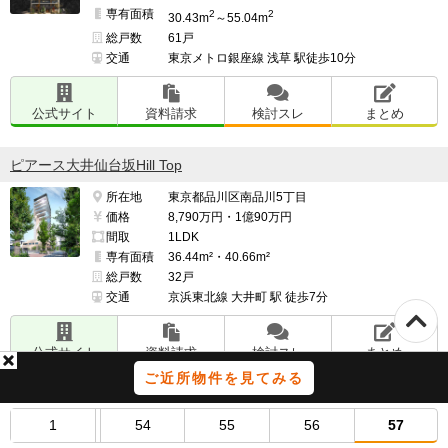
専有面積
2
2
30.43m
～55.04m
総戸数
61戸
交通
東京メトロ銀座線 浅草 駅徒歩10分
公式サイト
資料請求
検討スレ
まとめ
ピアース大井仙台坂Hill Top
所在地
東京都品川区南品川5丁目
価格
8,790万円・1億90万円
間取
1LDK
専有面積
36.44m²・40.66m²
総戸数
32戸
交通
京浜東北線 大井町 駅 徒歩7分
公式サイト
資料請求
検討スレ
まとめ
ご近所物件を見てみる
1
54
55
56
57