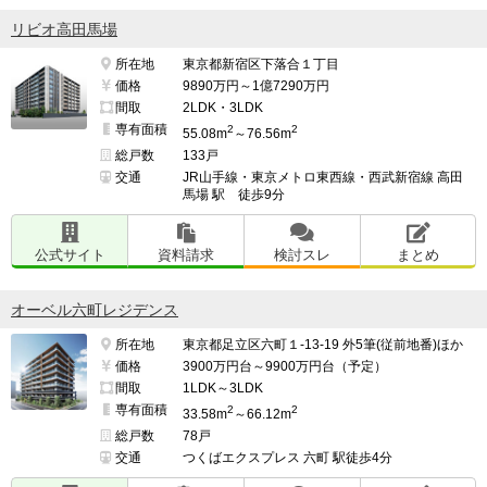
リビオ高田馬場
所在地
東京都新宿区下落合１丁目
価格
9890万円～1億7290万円
間取
2LDK・3LDK
専有面積
2
2
55.08m
～76.56m
総戸数
133戸
交通
JR山手線・東京メトロ東西線・西武新宿線 高田
馬場 駅 徒歩9分
公式サイト
資料請求
検討スレ
まとめ
オーベル六町レジデンス
所在地
東京都足立区六町１-13-19 外5筆(従前地番)ほか
価格
3900万円台～9900万円台（予定）
間取
1LDK～3LDK
専有面積
2
2
33.58m
～66.12m
総戸数
78戸
交通
つくばエクスプレス 六町 駅徒歩4分