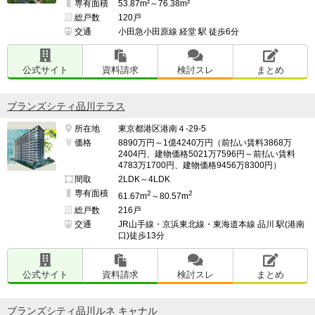
専有面積
53.87m²～76.38m²
総戸数
120戸
交通
小田急小田原線 経堂 駅 徒歩6分
公式サイト
資料請求
検討スレ
まとめ
ブランズシティ品川テラス
所在地
東京都港区港南４-29-5
価格
8890万円～1億4240万円（前払い賃料3868万
2404円、建物価格5021万7596円～前払い賃料
4783万1700円、建物価格9456万8300円）
間取
2LDK～4LDK
専有面積
2
2
61.67m
～80.57m
総戸数
216戸
交通
JR山手線・京浜東北線・東海道本線 品川 駅(港南
口)徒歩13分
公式サイト
資料請求
検討スレ
まとめ
ブランズシティ品川ルネ キャナル