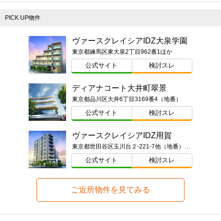
PICK UP物件
ヴァースクレイシアIDZ大泉学園
東京都練馬区東大泉2丁目962番1ほか
公式サイト
検討スレ
ディアナコート大井町翠景
東京都品川区大井6丁目3169番4（地番）
公式サイト
検討スレ
ヴァースクレイシアIDZ用賀
東京都世田谷区玉川台２-221-7他（地番）ほか
公式サイト
検討スレ
ご近所物件を見てみる