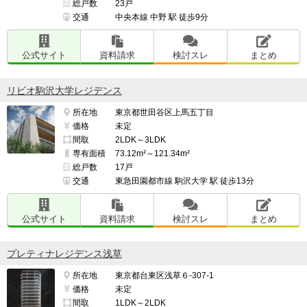
総戸数
23戸
交通
中央本線 中野 駅 徒歩9分
公式サイト
資料請求
検討スレ
まとめ
リビオ駒沢大学レジデンス
所在地
東京都世田谷区上馬五丁目
価格
未定
間取
2LDK～3LDK
専有面積
73.12m²～121.34m²
総戸数
17戸
交通
東急田園都市線 駒沢大学 駅 徒歩13分
公式サイト
資料請求
検討スレ
まとめ
プレティナレジデンス浅草
所在地
東京都台東区浅草６-307-1
価格
未定
間取
1LDK～2LDK