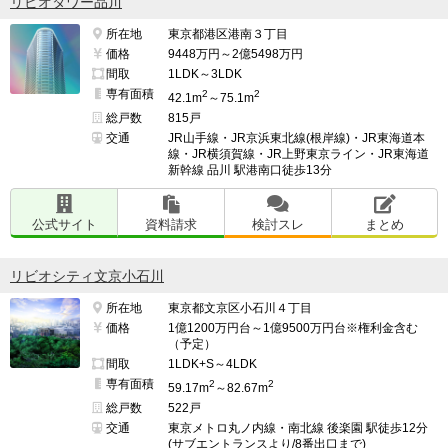
リビオタワー品川
所在地
東京都港区港南３丁目
価格
9448万円～2億5498万円
間取
1LDK～3LDK
専有面積
2
2
42.1m
～75.1m
総戸数
815戸
交通
JR山手線・JR京浜東北線(根岸線)・JR東海道本
線・JR横須賀線・JR上野東京ライン・JR東海道
新幹線 品川 駅港南口徒歩13分
公式サイト
資料請求
検討スレ
まとめ
リビオシティ文京小石川
所在地
東京都文京区小石川４丁目
価格
1億1200万円台～1億9500万円台※権利金含む
（予定）
間取
1LDK+S～4LDK
専有面積
2
2
59.17m
～82.67m
総戸数
522戸
交通
東京メトロ丸ノ内線・南北線 後楽園 駅徒歩12分
(サブエントランスより/8番出口まで)