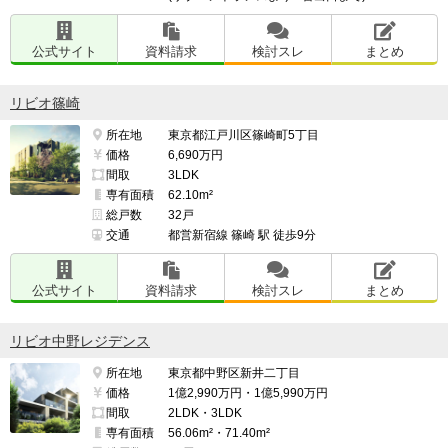
公式サイト
資料請求
検討スレ
まとめ
リビオ篠崎
所在地
東京都江戸川区篠崎町5丁目
価格
6,690万円
間取
3LDK
専有面積
62.10m²
総戸数
32戸
交通
都営新宿線 篠崎 駅 徒歩9分
公式サイト
資料請求
検討スレ
まとめ
リビオ中野レジデンス
所在地
東京都中野区新井二丁目
価格
1億2,990万円・1億5,990万円
間取
2LDK・3LDK
専有面積
56.06m²・71.40m²