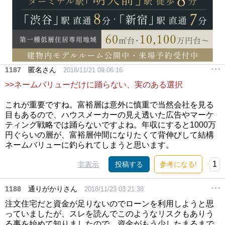
1187
匿名さん
2018/11/21 09:06:16
>>ネームバリューだけに踊らない、実のある選択
これが重要ですね。富裕層は意外に慎重で当然会社を見る
目もあるので、ハウスメーカーの見え透いた広告やマーケ
ティング戦略では踊らないですよね。年収にすると1000万
円ぐらいの層が、富裕層仲間になりたくて背伸びして結構
ネームバリューに釣られてしまうと思います。
1
非表示
投稿する
参考になる!
1188
通りがかりさん
2018/11/23 03:21:38
注文住宅だと資金が足りないのでローンを利用しようと思
っていましたが、スレを読んでこのようなリスクもありう
る事を始めて知りましたので、資金がもう少したまるまで