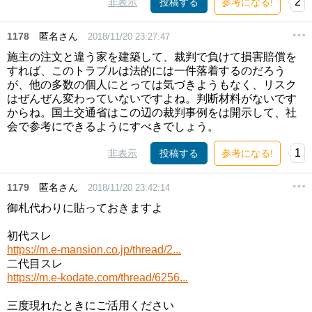
2
非表示
投稿する
参考になる!
1178
匿名さん
2018/11/20 23:27:47
施主の注文と違う家を建築して、裁判で負けて損害賠償を
すれば、このトラブルは法的には一件落着するのだろう
が、他の多数の個人にとっては気づきようもなく、リスク
はぜんぜん変わっていないですよね。判断材料がないです
からね。国土交通省はこの辺の裁判事例をは開示して、社
会で参考にできるようにすべきでしょう。
1
非表示
投稿する
参考になる!
1179
匿名さん
2018/11/20 23:42:14
御札代わりに貼っておきますよ
初代スレ
https://m.e-mansion.co.jp/thread/2...
二代目スレ
https://m.e-kodate.com/thread/6256...
三度現れたときにご活用ください