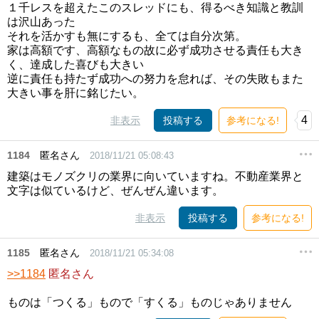
１千レスを超えたこのスレッドにも、得るべき知識と教訓
は沢山あった
それを活かすも無にするも、全ては自分次第。
家は高額です、高額なもの故に必ず成功させる責任も大き
く、達成した喜びも大きい
逆に責任も持たず成功への努力を怠れば、その失敗もまた
大きい事を肝に銘じたい。
4
非表示
投稿する
参考になる!
1184
匿名さん
2018/11/21 05:08:43
建築はモノズクリの業界に向いていますね。不動産業界と
文字は似ているけど、ぜんぜん違います。
非表示
投稿する
参考になる!
1185
匿名さん
2018/11/21 05:34:08
>>1184
匿名さん
ものは「つくる」もので「すくる」ものじゃありません