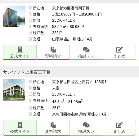
所在地
東京都港区港南四丁目
価格
1億2,890万円～1億9,800万円
間取
2LDK～4LDK
専有面積
58.59m²～80.68m²
総戸数
233戸
交通
山手線 品川 駅 徒歩14分
公式サイト
資料請求
検討スレ
まとめ
サンウッド上用賀三丁目
所在地
東京都世田谷区上用賀３-186番1
価格
未定
間取
2LDK～3LDK
専有面積
2
2
43.3m
～81.98m
総戸数
36戸
交通
東急田園都市線 用賀 駅徒歩13分
公式サイト
資料請求
検討スレ
まとめ