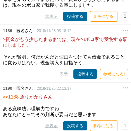
は、現在のボロ家で我慢する事にしました。
1
非表示
投稿する
参考になる!
1189
匿名さん
2018/11/23 05:18:12
>資金がもう少したまるまでは、現在のボロ家で我慢する事
にしました。
それが賢明。何だかんだと理由をつけても借金であること
に変わりはない。現金購入を目指そう。
非表示
投稿する
参考になる!
1190
匿名さん
2018/11/25 22:13:17
>>1188
通りがかりさん
ある意味凄い理解力ですね
あなたにとってその判断が妥当だと思います
1
非表示
投稿する
参考になる!