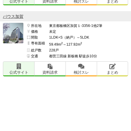
公式サイト
資料請求
検討スレ
まとめ
バウス加賀
所在地
東京都板橋区加賀１-3356-1他2筆
価格
未定
間取
1LDK+S（納戸）～5LDK
専有面積
2
2
59.49m
～127.92m
総戸数
228戸
交通
都営三田線 新板橋 駅徒歩10分
公式サイト
資料請求
検討スレ
まとめ