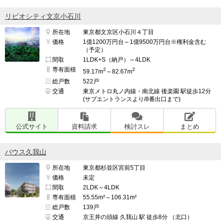
リビオシティ文京小石川
所在地
東京都文京区小石川４丁目
価格
1億1200万円台～1億9500万円台※権利金含む
（予定）
間取
1LDK+S（納戸）～4LDK
専有面積
2
2
59.17m
～82.67m
総戸数
522戸
交通
東京メトロ丸ノ内線・南北線 後楽園 駅徒歩12分
(サブエントランスより/8番出口まで)
公式サイト
資料請求
検討スレ
まとめ
バウス久我山
所在地
東京都杉並区宮前5丁目
価格
未定
間取
2LDK～4LDK
専有面積
55.55m²～106.31m²
総戸数
139戸
交通
京王井の頭線 久我山 駅 徒歩8分 （北口）