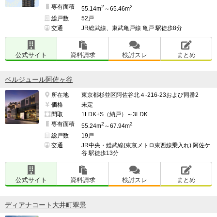
専有面積
2
2
55.14m
～65.46m
総戸数
52戸
交通
JR総武線、東武亀戸線 亀戸 駅徒歩8分
公式サイト
資料請求
検討スレ
まとめ
ベルジュール阿佐ヶ谷
所在地
東京都杉並区阿佐谷北４-216-23および同番2
価格
未定
間取
1LDK+S（納戸）～3LDK
専有面積
2
2
55.24m
～67.94m
総戸数
19戸
交通
JR中央・総武線(東京メトロ東西線乗入れ) 阿佐ケ
谷 駅徒歩13分
公式サイト
資料請求
検討スレ
まとめ
ディアナコート大井町翠景