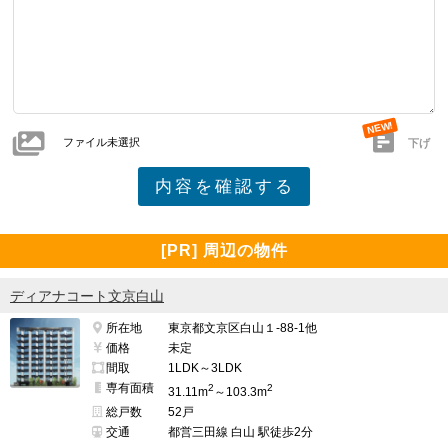
ファイル未選択
下げ
[PR] 周辺の物件
ディアナコート文京白山
所在地
東京都文京区白山１-88-1他
価格
未定
間取
1LDK～3LDK
専有面積
2
2
31.11m
～103.3m
総戸数
52戸
交通
都営三田線 白山 駅徒歩2分