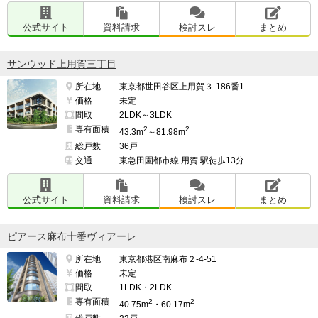
公式サイト
資料請求
検討スレ
まとめ
サンウッド上用賀三丁目
所在地
東京都世田谷区上用賀３-186番1
価格
未定
間取
2LDK～3LDK
専有面積
2
2
43.3m
～81.98m
総戸数
36戸
交通
東急田園都市線 用賀 駅徒歩13分
公式サイト
資料請求
検討スレ
まとめ
ピアース麻布十番ヴィアーレ
所在地
東京都港区南麻布２-4-51
価格
未定
間取
1LDK・2LDK
専有面積
2
2
40.75m
・60.17m