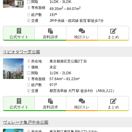
間取
1LDK・3LDK
専有面積
2
2
49.35m
～84.07m
総戸数
19戸
交通
JR中央線・総武線 荻窪 駅徒歩7分
公式サイト
資料請求
検討スレ
まとめ
リビオタワー芝公園
所在地
東京都港区芝公園2丁目
価格
未定
間取
1LDK・2LDK
専有面積
57.64m²～81.22m²
総戸数
97戸
交通
都営浅草線 大門 駅 徒歩4分 （A6出入口）
公式サイト
資料請求
検討スレ
まとめ
ヴェレーナ亀戸中央公園
所在地
東京都江東区亀戸8-171-1ほか