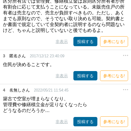
区分所有法では管理費、修繕積立金は原則区分所有者が所
有割合に応じて支払うことになっている。未販売住戸の所
有者は売主なので、売主が負担すべきもの。ただし、あく
までも原則なので、そうでない取り決めも可能。契約書と
か書面で規定していて全契約者に説明するのなら問題ない
けど、ちゃんと説明していないと後でもめるよ。
非表示
投稿する
参考になる!
3
匿名さん
2017/12/12 23:40:09
住民が決めることです。
非表示
投稿する
参考になる!
4
名無しさん
2022/05/21 11:54:45
築古で空室が埋まらなくなり、
管理費や修繕積立金が足りなくなったら
どうなるのだろうか…
非表示
投稿する
参考になる!