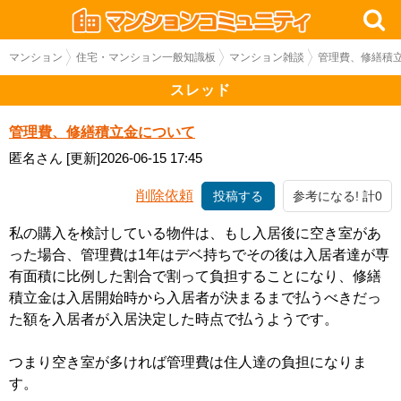
マンション
住宅・マンション一般知識板
マンション雑談
管理費、修繕積
スレッド
管理費、修繕積立金について
匿名さん
[更新]2026-06-15 17:45
削除依頼
投稿する
参考になる! 計0
私の購入を検討している物件は、もし入居後に空き室があ
った場合、管理費は1年はデベ持ちでその後は入居者達が専
有面積に比例した割合で割って負担することになり、修繕
積立金は入居開始時から入居者が決まるまで払うべきだっ
た額を入居者が入居決定した時点で払うようです。
つまり空き室が多ければ管理費は住人達の負担になりま
す。