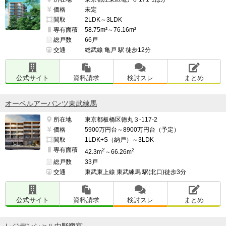
価格
未定
間取
2LDK～3LDK
専有面積
58.75m²～76.16m²
総戸数
66戸
交通
総武線 亀戸 駅 徒歩12分
公式サイト
資料請求
検討スレ
まとめ
オーベルアーバンツ東武練馬
所在地
東京都板橋区徳丸３-117-2
価格
5900万円台～8900万円台（予定）
間取
1LDK+S（納戸）～3LDK
専有面積
2
2
42.3m
～66.26m
総戸数
33戸
交通
東武東上線 東武練馬 駅(北口)徒歩3分
公式サイト
資料請求
検討スレ
まとめ
レジデンシャル中野鷺宮