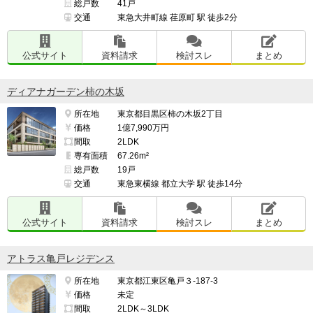
総戸数
41戸
交通
東急大井町線 荏原町 駅 徒歩2分
公式サイト
資料請求
検討スレ
まとめ
ディアナガーデン柿の木坂
所在地
東京都目黒区柿の木坂2丁目
価格
1億7,990万円
間取
2LDK
専有面積
67.26m²
総戸数
19戸
交通
東急東横線 都立大学 駅 徒歩14分
公式サイト
資料請求
検討スレ
まとめ
アトラス亀戸レジデンス
所在地
東京都江東区亀戸３-187-3
価格
未定
間取
2LDK～3LDK