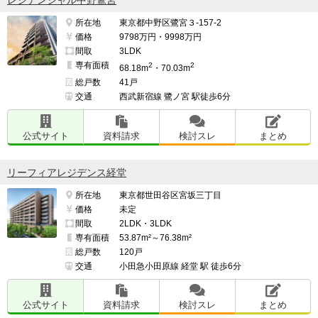
所在地
東京都中野区鷺宮３-157-2
価格
9798万円・9998万円
間取
3LDK
専有面積
2
2
68.18m
・70.03m
総戸数
41戸
交通
西武新宿線 鷺ノ宮 駅徒歩6分
公式サイト
資料請求
検討スレ
まとめ
リーフィアレジデンス経堂
所在地
東京都世田谷区宮坂三丁目
価格
未定
間取
2LDK・3LDK
専有面積
53.87m²～76.38m²
総戸数
120戸
交通
小田急小田原線 経堂 駅 徒歩6分
公式サイト
資料請求
検討スレ
まとめ