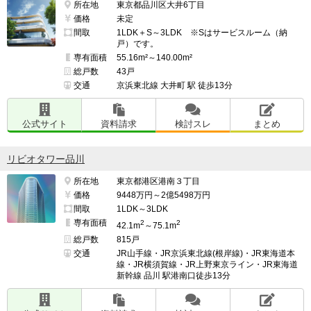
所在地
東京都品川区大井6丁目
価格
未定
間取
1LDK＋S～3LDK ※Sはサービスルーム（納
戸）です。
専有面積
55.16m²～140.00m²
総戸数
43戸
交通
京浜東北線 大井町 駅 徒歩13分
公式サイト
資料請求
検討スレ
まとめ
リビオタワー品川
所在地
東京都港区港南３丁目
価格
9448万円～2億5498万円
間取
1LDK～3LDK
専有面積
2
2
42.1m
～75.1m
総戸数
815戸
交通
JR山手線・JR京浜東北線(根岸線)・JR東海道本
線・JR横須賀線・JR上野東京ライン・JR東海道
新幹線 品川 駅港南口徒歩13分