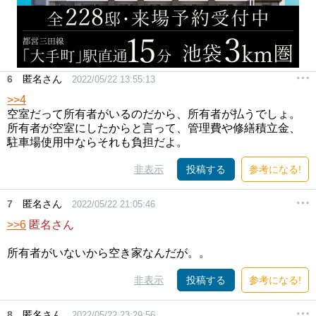
6
匿名さん
2022/05/22 13:55:13
>>4
空室だって所有者がいるのだから、所有者が払うでしょ。
所有者が空室にしたからと言って、管理費や修繕積立金、
駐車場使用中ならそれも負担だよ。
非表示
投稿する
参考になる!
7
匿名さん
2022/05/22 21:05:46
>>6
匿名さん
所有者がいないから空き家なんだが。。
非表示
投稿する
参考になる!
8
匿名さん
2022/05/22 23:29:56