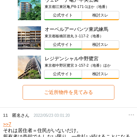
東京都江東区亀戸8-171-1ほか（地番）
公式サイト
検討スレ
オーベルアーバンツ東武練馬
東京都板橋区徳丸３-117-2（地番）
公式サイト
検討スレ
レジデンシャル中野鷺宮
東京都中野区鷺宮３-157-2（地番）ほか
公式サイト
検討スレ
ご近所物件を見てみる
11
匿名さん
2022/05/23 03:01:20
>>7
それは居住者＝住民がいないだけ。
所有者は売却でもしない限り、一生払い続けることになる