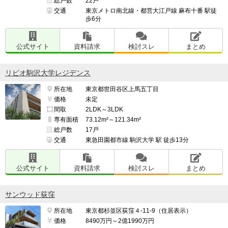
総戸数
22戸
交通
東京メトロ南北線・都営大江戸線 麻布十番 駅徒
歩6分
公式サイト
資料請求
検討スレ
まとめ
リビオ駒沢大学レジデンス
所在地
東京都世田谷区上馬五丁目
価格
未定
間取
2LDK～3LDK
専有面積
73.12m²～121.34m²
総戸数
17戸
交通
東急田園都市線 駒沢大学 駅 徒歩13分
公式サイト
資料請求
検討スレ
まとめ
サンウッド荻窪
所在地
東京都杉並区荻窪４-11-9（住居表示）
価格
8490万円～2億1990万円