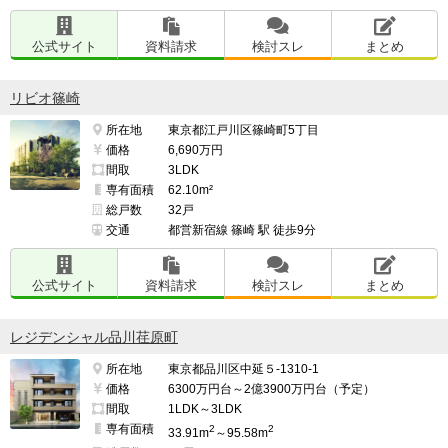
公式サイト
資料請求
検討スレ
まとめ
リビオ篠崎
所在地
東京都江戸川区篠崎町5丁目
価格
6,690万円
間取
3LDK
専有面積
62.10m²
総戸数
32戸
交通
都営新宿線 篠崎 駅 徒歩9分
公式サイト
資料請求
検討スレ
まとめ
レジデンシャル品川荏原町
所在地
東京都品川区中延５-1310-1
価格
6300万円台～2億3900万円台（予定）
間取
1LDK～3LDK
専有面積
2
2
33.91m
～95.58m