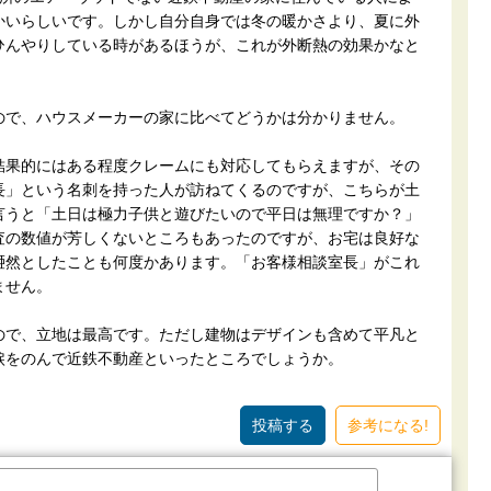
かいらしいです。しかし自分自身では冬の暖かさより、夏に外
ひんやりしている時があるほうが、これが外断熱の効果かなと
ので、ハウスメーカーの家に比べてどうかは分かりません。
結果的にはある程度クレームにも対応してもらえますが、その
長」という名刺を持った人が訪ねてくるのですが、こちらが土
言うと「土日は極力子供と遊びたいので平日は無理ですか？」
査の数値が芳しくないところもあったのですが、お宅は良好な
唖然としたことも何度かあります。「お客様相談室長」がこれ
ません。
ので、立地は最高です。ただし建物はデザインも含めて平凡と
涙をのんで近鉄不動産といったところでしょうか。
参考になる!