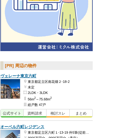
[PR] 周辺の物件
ヴェレーナ東京六町
東京都足立区南花畑２-18-2
未定
2LDK・3LDK
2
2
56m
～75.68m
総戸数 47戸
公式
サイト
資料
請求
検討
スレ
まとめ
オーベル六町レジデンス
東京都足立区六町１-13-19 外5筆(従前地番)ほか