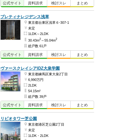
公式
サイト
資料
請求
検討
スレ
まとめ
プレティナレジデンス浅草
東京都台東区浅草６-307-1
未定
1LDK～2LDK
2
2
30.43m
～55.04m
総戸数 61戸
公式
サイト
資料
請求
検討
スレ
まとめ
ヴァースクレイシアIDZ大泉学園
東京都練馬区東大泉2丁目
6,990万円
2LDK
54.15m²
総戸数 39戸
公式
サイト
資料
請求
検討
スレ
まとめ
リビオタワー芝公園
東京都港区芝公園2丁目
未定
1LDK・2LDK