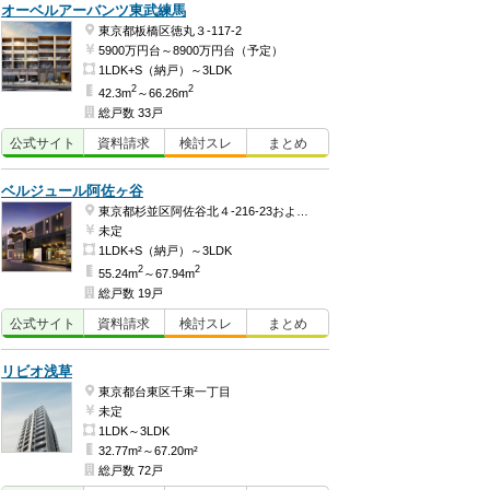
オーベルアーバンツ東武練馬
東京都板橋区徳丸３-117-2
5900万円台～8900万円台（予定）
1LDK+S（納戸）～3LDK
2
2
42.3m
～66.26m
総戸数 33戸
公式
サイト
資料
請求
検討
スレ
まとめ
ベルジュール阿佐ヶ谷
東京都杉並区阿佐谷北４-216-23および同番2
未定
1LDK+S（納戸）～3LDK
2
2
55.24m
～67.94m
総戸数 19戸
公式
サイト
資料
請求
検討
スレ
まとめ
リビオ浅草
東京都台東区千束一丁目
未定
1LDK～3LDK
32.77m²～67.20m²
総戸数 72戸