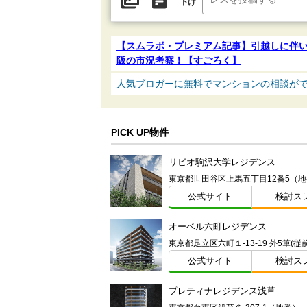
下げ
【スムラボ・プレミアム記事】引越しに伴
阪の市況考察！【すごろく】
人気ブロガーに無料でマンションの相談が
PICK UP物件
リビオ駒沢大学レジデンス
東京都世田谷区上馬五丁目12番5（地
公式サイト
検討ス
オーベル六町レジデンス
公式サイト
検討ス
プレティナレジデンス浅草