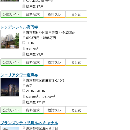
57.64m²～81.22m²
総戸数 97戸
公式
サイト
資料
請求
検討
スレ
まとめ
レジデンシャル高円寺
東京都杉並区高円寺南４-4-13ほか
6998万円・7598万円
1LDK
2
33.37m
総戸数 23戸
公式
サイト
資料
請求
検討
スレ
まとめ
シエリアタワー南麻布
東京都港区南麻布３-145-3
未定
2LDK～3LDK
2
2
53.58m
～174.24m
総戸数 121戸
公式
サイト
資料
請求
検討
スレ
まとめ
ブランズシティ品川ルネ キャナル
東京都港区港南四丁目