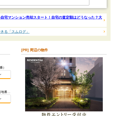
い自宅マンション売却スタート！自宅の査定額はどうなった？大
できる「スムログ」
[PR] 周辺の物件
番）
レ
東京都足立区六町１-13-19 外5筆(従前地番)ほか
レ