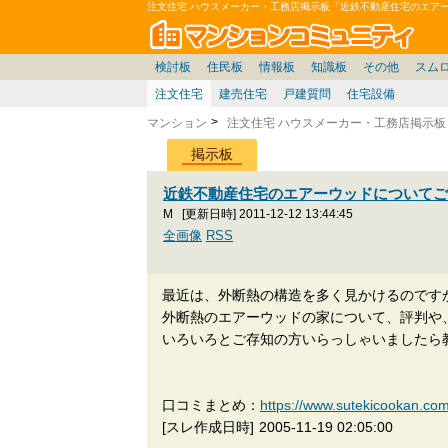
注文住宅 ハウスメーカー・工務店掲示板「近鉄不動産住宅のエア
マン
東京23区
東京
価格表
住宅ローン
雑談
お便り返し
関東
東京都
神奈川
賃貸
中部
スムログ出張所
神奈川県
東京市部
デベ/ゼネコン
座談会/対談
移住相談
近畿
埼玉/千葉/関東
千葉県
北海道
神奈川/横浜
リゾート
暮らしやすさ評価
ブロガーの本音
マンション雑談
埼玉県
東北
札幌/東北/北陸/信越
広告
千葉
中国
愛知県
バトル
埼玉
九州
マンシ
見学
マン
大
検討板
住民板
情報板
知識板
その他
スム
注文住宅
建売住宅
戸建質問
住宅設備
マンション
注文住宅 ハウスメーカー・工務店掲示板
掲示板
近鉄不動産住宅のエアーウッドについて
M
[更新日時] 2011-12-12 13:44:45
全画像
RSS
最近は、外断熱の構造を多く見かけるのです
外断熱のエアーウッドの家について、評判や
いろいろとご存知の方いらっしゃいましたら
口コミまとめ：
https://www.sutekicook
[スレ作成日時]
2005-11-19 02:05:00