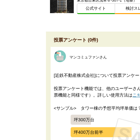
東京都台東区浅草６-307-1（地番）
公式サイト
検討ス
投票アンケート (0件)
マンコミュファンさん
[近鉄不動産株式会社]について投票アンケ
投票アンケート機能では、他のユーザーさんに
票機能と同様です）。詳しい使用方法は
こ
<サンプル>　タワー棟の予想平均坪単価は
坪300万台
坪400万台前半