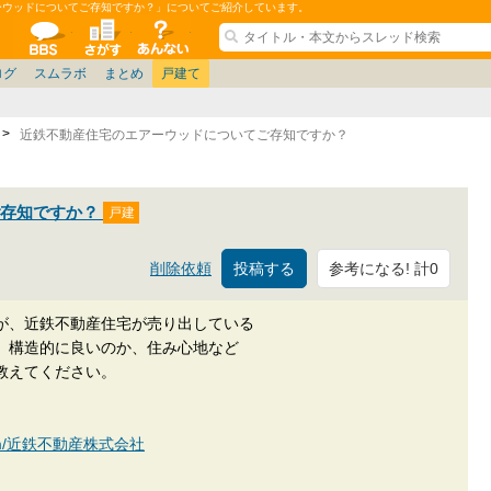
ーウッドについてご存知ですか？」についてご紹介しています。
ションコミュニティ
全掲示板
物件検索
サイトについて
ョン管理
記
ション質問
阪府
茨城
その他
家具
名古屋/東海
兵庫県
札幌
ニュース
ノウハウ
住宅質問
仙台/新潟/東北
福岡県
大阪/兵庫/京都/関西
個人取引
東京都
管理会社/組合
名古屋/東海
政治
神奈川県
中国/四国/九州/沖縄
譲渡
防犯/防災/防音
埼玉県
大阪
ミクル
兵庫
千葉県
使い方/練習
リフォーム
京都/滋賀
お知らせ
奈良/和
中古マン
ログ
スムラボ
まとめ
戸建て
近鉄不動産住宅のエアーウッドについてご存知ですか？
ご存知ですか？
参考になる! 計0
削除依頼
が、近鉄不動産住宅が売り出している
、構造的に良いのか、住み心地など
教えてください。
an.com/近鉄不動産株式会社