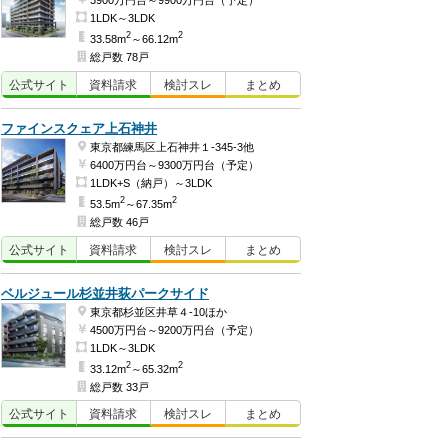
3900万円台～9900万円台（予定）
1LDK～3LDK
2
2
33.58m
～66.12m
総戸数 78戸
公式
サイト
資料
請求
検討
スレ
まとめ
ファインスクェア上石神井
東京都練馬区上石神井１-345-3他
6400万円台～9300万円台（予定）
1LDK+S（納戸）～3LDK
2
2
53.5m
～67.35m
総戸数 46戸
公式
サイト
資料
請求
検討
スレ
まとめ
ベルジュール杉並井荻パークサイド
東京都杉並区井草４-10ほか
4500万円台～9200万円台（予定）
1LDK～3LDK
2
2
33.12m
～65.32m
総戸数 33戸
公式
サイト
資料
請求
検討
スレ
まとめ