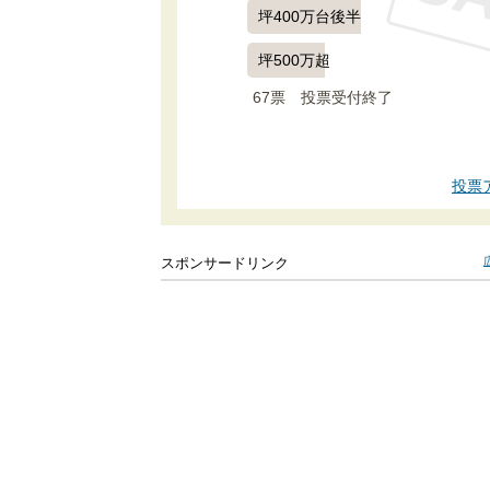
S
坪400万台後半
坪500万超
67票　
投票受付終了
投票
スポンサードリンク