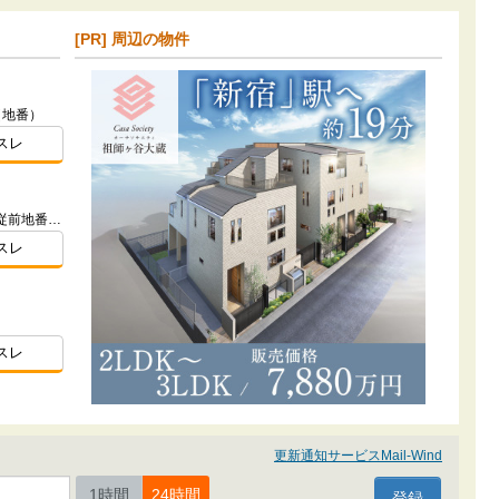
[PR] 周辺の物件
（地番）
スレ
東京都足立区六町１-13-19 外5筆(従前地番)ほか
スレ
）
スレ
更新通知サービスMail-Wind
1時間
24時間