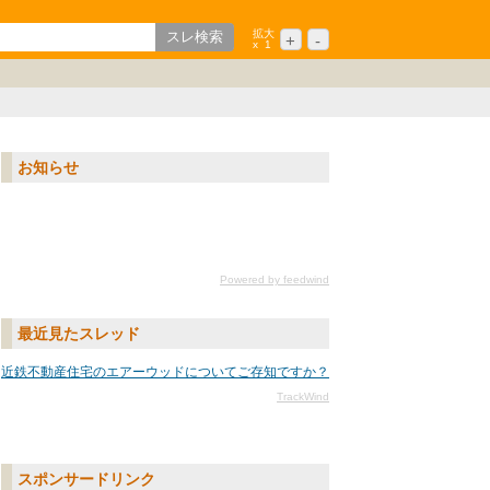
拡大
+
-
x
1
歌山
ション
中国/四国
シニア
九州/沖縄
お知らせ
Powered by feedwind
最近見たスレッド
近鉄不動産住宅のエアーウッドについてご存知ですか？
TrackWind
スポンサードリンク