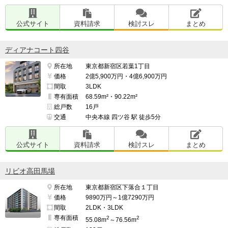
公式サイト
資料請求
検討スレ
まとめ
ディアナコート四谷
所在地
東京都新宿区若葉1丁目
価格
2億5,900万円・4億6,900万円
間取
3LDK
専有面積
68.59m²・90.22m²
総戸数
16戸
交通
中央本線 四ツ谷 駅 徒歩5分
公式サイト
資料請求
検討スレ
まとめ
リビオ高田馬場
所在地
東京都新宿区下落合１丁目
価格
9890万円～1億7290万円
間取
2LDK・3LDK
専有面積
2
2
55.08m
～76.56m