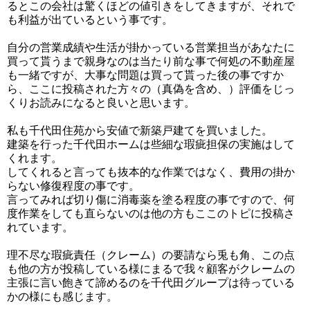
るとこの会社は驚くほどの値引きをしてきますが、それで
も利益が出ているという事です。
自分の営業成績や生活が掛かっている営業担当があなたに
買って貰うまで親身なのは当たり前な事で何処の不動産屋
も一緒ですが、大事な問題は買って貰った後の事ですか
ら、ここに投稿された方々の（真偽を含め、）評価をじっ
くりお読みになると良いと思います。
私も千代田住苑から安値で新築戸建てを買いました。
建築を行った千代田ホームは些細な瑕疵担保の実施はして
くれます。
してくれると言っても抜本的な作業ではなく、費用の掛か
らない修復程度の事です。
言ってみれば切り傷に消毒薬を塗る程度の事ですので、何
度作業をしても直らないのは他の方もここのトピに投稿さ
れています。
理不尽な瑕疵責任（クレーム）の要請なら兎も角、この点
も他の方が投稿している様にまるで我々顧客がクレームの
主張に言い飽きて諦めるのを千代田グループは待っている
かの様にも感じます。