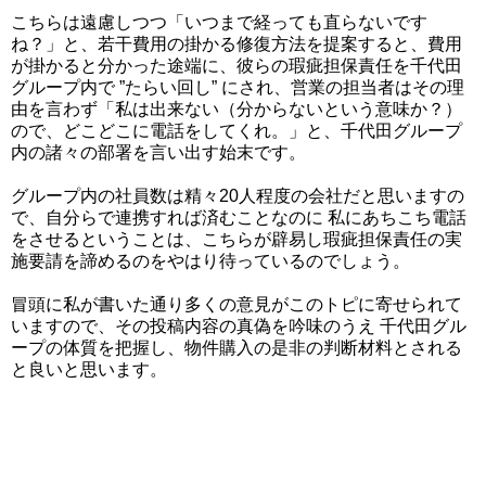
こちらは遠慮しつつ「いつまで経っても直らないです
ね？」と、若干費用の掛かる修復方法を提案すると、費用
が掛かると分かった途端に、彼らの瑕疵担保責任を千代田
グループ内で ”たらい回し” にされ、営業の担当者はその理
由を言わず「私は出来ない（分からないという意味か？）
ので、どこどこに電話をしてくれ。」と、千代田グループ
内の諸々の部署を言い出す始末です。
グループ内の社員数は精々20人程度の会社だと思いますの
で、自分らで連携すれば済むことなのに 私にあちこち電話
をさせるということは、こちらが辟易し瑕疵担保責任の実
施要請を諦めるのをやはり待っているのでしょう。
冒頭に私が書いた通り多くの意見がこのトピに寄せられて
いますので、その投稿内容の真偽を吟味のうえ 千代田グル
ープの体質を把握し、物件購入の是非の判断材料とされる
と良いと思います。