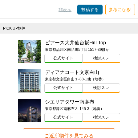
非表示
投稿する
参考になる!
PICK UP物件
ピアース大井仙台坂Hill Top
東京都品川区南品川5丁目1517-39ほか
公式サイト
検討スレ
ディアナコート文京白山
東京都文京区白山１-88-1他（地番）
公式サイト
検討スレ
シエリアタワー南麻布
東京都港区南麻布３-145-3（地番）
公式サイト
検討スレ
ご近所物件を見てみる