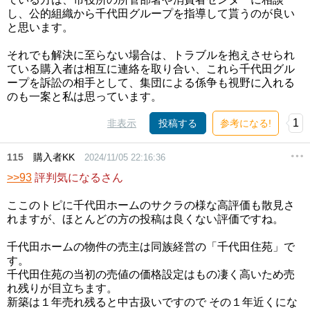
し、公的組織から千代田グループを指導して貰うのが良い
と思います。
それでも解決に至らない場合は、トラブルを抱えさせられ
ている購入者は相互に連絡を取り合い、これら千代田グル
ープを訴訟の相手として、集団による係争も視野に入れる
のも一案と私は思っています。
1
非表示
投稿する
参考になる!
115
購入者KK
2024/11/05 22:16:36
>>93
評判気になるさん
ここのトピに千代田ホームのサクラの様な高評価も散見さ
れますが、ほとんどの方の投稿は良くない評価ですね。
千代田ホームの物件の売主は同族経営の「千代田住苑」で
す。
千代田住苑の当初の売値の価格設定はもの凄く高いため売
れ残りが目立ちます。
新築は１年売れ残ると中古扱いですので その１年近くにな