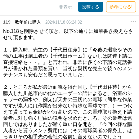
非表示
投稿する
参考になる!
119
数年前に購入
2024/11/18 06:24:32
No.118を削除させて頂き、以下の通りに加筆書き換えをさ
せて頂きます。
１．購入時、売主の【千代田住苑】に『今後の瑕疵やその
他の工事は施工者の【千代田ホーム】ないしは関連下請に
直接連絡を・・。』と言われ、非常に多くの下請の電話番
号が書かれた書類を貰い、当初は親切な売主で後々のメン
テナンスも安心だと思っていました。
２．ところが私が最近面識を得た同じ【千代田住苑】から
購入した川越市内の他のユーザーの話によると、浴室のシ
ャワーの漏水や、例えば天井の玉切れの電球（簡単な作業
ですが素人には作業が出来ない特殊な電球です。）一つ代
えて貰っても金額がバカ高いので、この電球取り換え下請
業者に対し強く理由の説明を求めたところ、その業者は遠
回しではありましたが漸く重い口を開き、『今回の様な購
入者から貰うメンテ費用には（その電球業者の保身上、は
っきりその相手先の会社の名前は言えないのでしょう