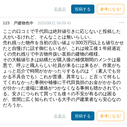
非表示
投稿する
参考になる!
123
戸建物色中
2025/09/21 04:09:43
ここの口コミで千代田は絶対値引きに応じないと投稿した
人がいるけれど、そんなことは無いらしい。
売れ残った物件を当初の言い値より300万円以上も値引かせ
たと自慢げに話す御仁もいるが、これは竣工後１年経過近
くの売れ残りで中古物件扱い直前の建物の模様。
その大幅値引きは結構だが購入後の補償期間のメンテは最
悪で、呼ぶと職人らしい社員が来るには来るが、作業がち
ょっと厄介で時間がかかったりするものは「（素人でも分
かる不具合でも）これが普通、異常なし」と言って何もし
てくれなかった事例や補修に千代田負担のお金がかかるの
が分かった途端に連絡がつかなくなる事例も聴かされてい
る。安さにつられて買っても後々の不安が有るのは困る
が、世間に広く知られている大手の戸建業者なら安心なの
だろうか。
非表示
投稿する
参考になる!