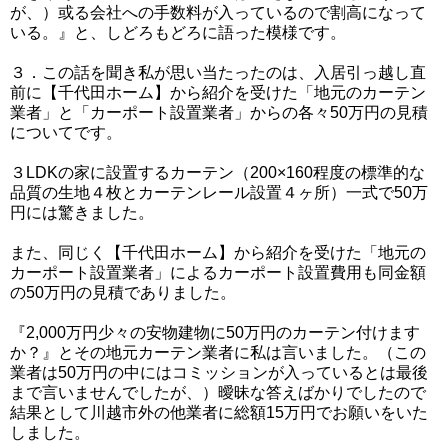
が、）或る会社への手数料が入っているので割高になって
いる。』と、しどろもどろに語った模様です。
３．この話を聞き私が思い当たったのは、入居引っ越し直
前に【千代田ホーム】から紹介を受けた「地元のカーテン
業者」と「カーポート設置業者」からの各々50万円の見積
についてです。
３LDKの家に設置するカーテン（200×160程度の標準的な
品質の生地４枚とカーテンレール設置４ヶ所）一式で50万
円には驚きました。
また、同じく【千代田ホーム】から紹介を受けた「地元の
カーポート設置業者」によるカーポート設置費用も同金額
の50万円の見積でありました。
『2,000万円少々の安物建物に50万円のカーテン付けます
か？』とその地元カーテン業者に私は言いました。（この
業者は50万円の中にはコミッションが入っているとは最後
まで言いませんでしたが、）曖昧な答えばかりでしたので
結果として川越市外の他業者に総額15万円でお願いをいた
しました。