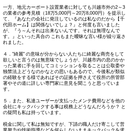
一方、地元カーポート設置業者に対しても川越市外の2～3
の業者の参考見積（18万5,000円～20万8,000円）を提示し
て、『あなたの会社に発注しているのは私なのだから【千
代田ホーム】は関係ないでしょ？』と何度も言いました
が、『う～んそれは出来ないんです。それは無理なんで
す。』といった具合の これもまた曖昧な言い様が繰り返さ
れました。
４．”綺麗” の意味が分からない人たちに綺麗な商売をして
欲しいと言うのは無意味でしょうが、川越市内の息のかか
った業者に手を回してコミッションを取ることは公取委や
独禁法上どうなのかなとの思いもあるので、今後私が類似
の経験をする様であればその証拠を押さえて役所の所管部
署やその道に詳しい専門家に意見を聞こうと思っていま
す。
５．また、私達ユーザーが支払ったメンテ費用などを他の
会社にキックバックする事は税務上どうなんだろうか？ と
の疑問も私は持っています。
税金に関して私は無知ですが、下請の職人だけ寄こして営
業努力や技術指導などを何らしないままキックバックを求