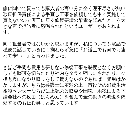
誰に聞いて貰っても購入者の言い分に全く理不尽さが無い
瑕疵担保責任による手直し工事を依頼しても中々実施して
貰えないので再三に亘る修復要請の架電を試みたところ大
きな声で担当者に怒鳴られたというユーザーがおられま
す。
同じ担当者ではないかと思いますが、私についても電話で
穏便に話しているにも拘わらず急に『弁護士でも何でも連
れて来い！』と言われました。
さほど手間も費用も要しない修復工事を幾度となくお願い
しても啖呵を切られたり社内をタライ廻しにされたり、今
後も真面なやり取りをして貰えないのであれば、費用はか
かりますがこちらは弁護士に依頼の上、市役所の消費生活
相談センターならびに上記の公取委や国税・地税による下
請会社への反面（はんめん）を含んで金の動きの調査を依
頼するのも止む無しと思っています。