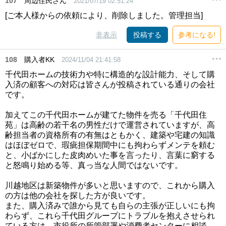
107
周辺住民さん
2021/07/19 02:51:24
[ご本人様からの依頼により、削除しました。管理担当]
非表示
投稿する
参考になる!
108
購入者KK
2024/11/04 21:41:58
千代田ホームの技術力や特に構造的な設計能力、そして購
入済の顧客への対応は皆さんが投稿されている通りの会社
です。
加えてこの千代田ホームが建てた物件を売る「千代田住
苑」は高齢の若干名の男性だけで運営されていますが、高
齢担当者の資格所有の有無はともかく、建築や宅建の知識
はほぼゼロで、瑕疵担保期間中にも拘わらずメンテを頼む
と、小ばかにした皮肉めいた事を言ったり、言葉に窮する
と怒鳴り始める等、真っ当な人間ではないです。
川越地区は新築物件が多いと思いますので、これから購入
の方は他の会社を探した方が良いです。
また、購入済みで誰から見ても自らの主張が正しいにも拘
わらず、これら千代田グループにトラブルを抱えさせられ
ている方は、市役所の所管部署や消費者センターに相談