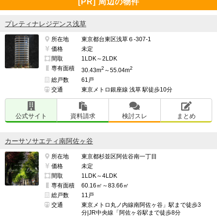
[PR] 周辺の物件
プレティナレジデンス浅草
所在地
東京都台東区浅草６-307-1
価格
未定
間取
1LDK～2LDK
専有面積
2
2
30.43m
～55.04m
総戸数
61戸
交通
東京メトロ銀座線 浅草 駅徒歩10分
公式サイト
資料請求
検討スレ
まとめ
カーサソサエティ南阿佐ヶ谷
所在地
東京都杉並区阿佐谷南一丁目
価格
未定
間取
1LDK～4LDK
専有面積
60.16㎡～83.66㎡
総戸数
11戸
交通
東京メトロ丸ノ内線南阿佐ヶ谷」駅まで徒歩3
分|JR中央線「阿佐ヶ谷駅まで徒歩8分