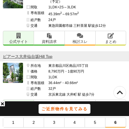
（予定）
間取
1LDK+2S～3LDK
専有面積
2
2
45.39m
～69.57m
総戸数
24戸
交通
東急田園都市線 三軒茶屋 駅徒歩12分
公式サイト
資料請求
検討スレ
まとめ
ピアース大井仙台坂Hill Top
所在地
東京都品川区南品川5丁目
価格
8,790万円・1億90万円
間取
1LDK
専有面積
36.44m²・40.66m²
総戸数
32戸
交通
京浜東北線 大井町 駅 徒歩7分
ご近所物件を見てみる
公式サイト
資料請求
検討スレ
まとめ
1
2
3
4
5
6
ディアナコート文京白山