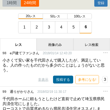
1時間
24時間
登録
20レス
50レス
100レス
6
1
2
3
4
5
レス
画像のみ
レス検索
98
e戸建てファンさん
2018/01/14 12:43:20
小さくて安い家を千代田さんで購入したが、満足してい
る。人の作ったものだから多少のことはしょうがないと思
う。
3
非表示
投稿する
参考になる!
99
通りがかりさん
2018/02/19 11:30:17
千代田ホームに頼もうとしたけど直前で止めて埼玉県県民
共済住宅にしました。
ローコストで品質求めるなら県民共済住宅オススメしま