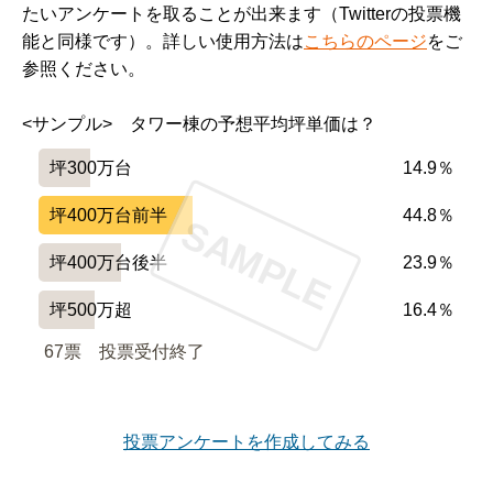
たいアンケートを取ることが出来ます（Twitterの投票機
能と同様です）。詳しい使用方法は
こちらのページ
をご
参照ください。
<サンプル>　タワー棟の予想平均坪単価は？
坪300万台
14.9％
坪400万台前半
44.8％
SAMPLE
坪400万台後半
23.9％
坪500万超
16.4％
67票　
投票受付終了
投票アンケートを作成してみる