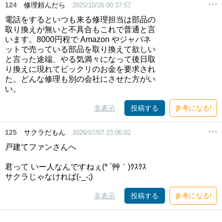
124
修理頼んだら
2025/10/26 00:37:57
電話をするといつも来る修理担当は部品の
取り換えが無いと不具合もこれで普通と言
います。8000円程で Amazon やジャパネ
ットで売っている部品を取り換えて欲しい
と言った途端、やる気満々になって後日取
り換えに現れてビックリのお金を要求され
た。どんな修理も別の会社にさせた方がい
い。
非表示
投稿する
参考になる!
125
サクラだもん
2026/07/07 23:06:02
戸建てファンさんへ
君って いー人なんですねぇ(* ´艸｀)ｸｽｸｽ
サクラじゃなければ(-_-;)
非表示
投稿する
参考になる!