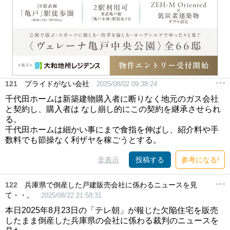
121
プライドがない会社
2025/08/02 09:38:24
千代田ホームは新築建物購入者に断りなく地元のガス会社
と契約し、購入者は なし崩し的にこの契約を継承させられ
る。
千代田ホームは細かい事にまで食指を伸ばし、紹介料や手
数料でも節操なく利ザヤを稼ごうとする。
非表示
投稿する
参考になる!
122
兵庫県で倒産した戸建販売会社に係わるニュースを見
て・・。
2025/08/22 21:58:31
本日2025年8月23日の「テレ朝」が報じた欠陥住宅を販売
したまま倒産した兵庫県の会社に係わる裁判のニュースを