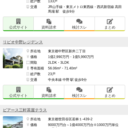
総戸数
133戸
交通
JR山手線・東京メトロ東西線・西武新宿線 高田
馬場 駅 徒歩9分
公式サイト
資料請求
検討スレ
まとめ
リビオ中野レジデンス
所在地
東京都中野区新井二丁目
価格
1億2,990万円・1億5,990万円
間取
2LDK・3LDK
専有面積
56.06m²・71.40m²
総戸数
23戸
交通
中央本線 中野 駅 徒歩9分
公式サイト
資料請求
検討スレ
まとめ
ピアース三軒茶屋テラス
所在地
東京都世田谷区若林１-439-2
価格
9000万円台～1億4000万円台※1000万円単位