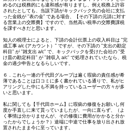
めるのは税務的にも違和感が有りますし、例え税務上許容
されたとしても、当該下請がキックバック先の会社に支払
った金銭が "表の金" である場合、【その下請の元請に対す
る営業上の交際費】ですので、当然高い税率の交際費課税
を課すべきだと思います。
知人の税理士によると、下請の会計伝票上の収入科目は "完
成工事 a/c (アカウント）" ですが、その下請の "支出の勘定
科目" が "雑支出 a/c" で、キックバックを受けた会社の "受
け皿の勘定科目" が "雑収入 a/c" で処理されていたなら、税
金の過少申告となるらしいです。
６．これら一連の千代田グループは遍く瑕疵の責任感が希
薄であることは口コミに多く書かれている通りで、私がヒ
アリングした中にも不満を持っているユーザーの方々が多
いと思います。
私に関しても【千代田ホーム】に瑕疵の修復をお願いし何
度か手直しに来て貰っていましたが、一向に直らず、（よ
く事情は分かりませんが、その修復に費用がかかると分か
ったからでしょうか？）途端に中途で仕事を放り出され放
置されたまま今に至っています。