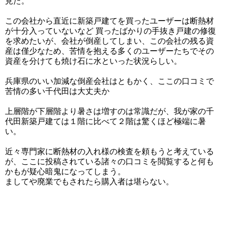
見た。
この会社から直近に新築戸建てを買ったユーザーは断熱材
が十分入っていないなど 買ったばかりの手抜き戸建の修復
を求めたいが、会社が倒産してしまい、この会社の残る資
産は僅少なため、苦情を抱える多くのユーザーたちでその
資産を分けても焼け石に水といった状況らしい。
兵庫県のいい加減な倒産会社はともかく、ここの口コミで
苦情の多い千代田は大丈夫か
上層階が下層階より暑さは増すのは常識だが、我が家の千
代田新築戸建ては１階に比べて２階は驚くほど極端に暑
い。
近々専門家に断熱材の入れ様の検査を頼もうと考えている
が、ここに投稿されている諸々の口コミを閲覧すると何も
かもが疑心暗鬼になってしまう。
ましてや廃業でもされたら購入者は堪らない。