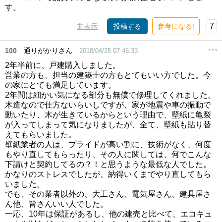
す。
7
非表示
投稿する
参考になる!
100
通りがかりさん
2018/04/25 07:46:33
2年半前に、戸建購入しました。
営業の方も、担当の建築士の方もとてもいい方でした。今
の家にとても満足しています。
2年間は細かい気になる部分も無償で修理してくれました。
木造なので仕方ないらいしですが、家が地震や車の振動で
動いたり、木が生きているからという理由で、壁紙に亀裂
が入ってしまって気になりましたが、全て、壁紙も貼り替
えてもらいました。
壁紙業者の人は、プライドが高い割に、技術がなく、何度
もやり直してもらったり、その人に関しては、何でこんな
下請けと契約してるの？！と思うような最低な人でした。
かなりのストレスでしたが、納得いくまでやり直してもら
いました。
でも、その業者以外の、大工さん、電気屋さん、建具屋さ
ん他、皆さんいい人でした。
一応、10年は保証があるし、他の建売と比べて、エコキュ