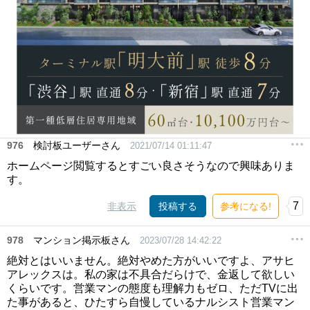
976
検討板ユーザーさん
2021/07/14 01:11:47
ホームページ閲覧するとすごい良さそうなので興味ありま
す。
7
非表示
投稿する
参考になる!
978
マンション掲示板さん
2023/07/28 14:42:22
絶対とはいいません。絶対やめた方がいいですよ、アサヒ
アレックスは。私の家は不具合だらけで、金返して欲しい
くらいです。営業マンの態度も理解力もゼロ、ただTVに出
た事があると、ひたすら自慢しているナルシスト営業マン