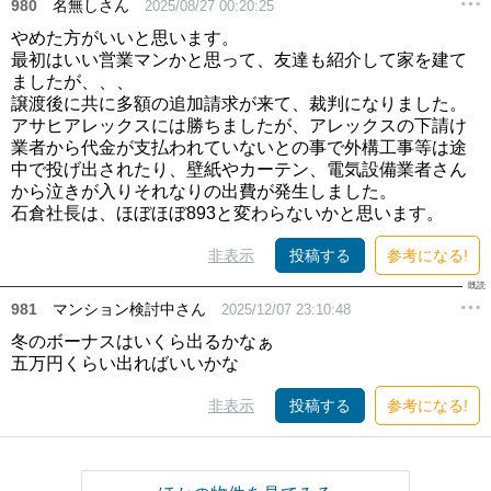
980
名無しさん
2025/08/27 00:20:25
やめた方がいいと思います。
最初はいい営業マンかと思って、友達も紹介して家を建て
ましたが、、、
譲渡後に共に多額の追加請求が来て、裁判になりました。
アサヒアレックスには勝ちましたが、アレックスの下請け
業者から代金が支払われていないとの事で外構工事等は途
中で投げ出されたり、壁紙やカーテン、電気設備業者さん
から泣きが入りそれなりの出費が発生しました。
石倉社長は、ほぼほぼ893と変わらないかと思います。
非表示
投稿する
参考になる!
981
マンション検討中さん
2025/12/07 23:10:48
冬のボーナスはいくら出るかなぁ
五万円くらい出ればいいかな
非表示
投稿する
参考になる!