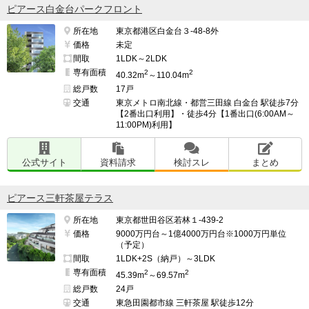
ピアース白金台パークフロント
所在地
東京都港区白金台３-48-8外
価格
未定
間取
1LDK～2LDK
専有面積
2
2
40.32m
～110.04m
総戸数
17戸
交通
東京メトロ南北線・都営三田線 白金台 駅徒歩7分
【2番出口利用】・徒歩4分【1番出口(6:00AM～
11:00PM)利用】
公式サイト
資料請求
検討スレ
まとめ
ピアース三軒茶屋テラス
所在地
東京都世田谷区若林１-439-2
価格
9000万円台～1億4000万円台※1000万円単位
（予定）
間取
1LDK+2S（納戸）～3LDK
専有面積
2
2
45.39m
～69.57m
総戸数
24戸
交通
東急田園都市線 三軒茶屋 駅徒歩12分