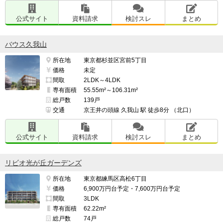
公式サイト
資料請求
検討スレ
まとめ
バウス久我山
所在地
東京都杉並区宮前5丁目
価格
未定
間取
2LDK～4LDK
専有面積
55.55m²～106.31m²
総戸数
139戸
交通
京王井の頭線 久我山 駅 徒歩8分 （北口）
公式サイト
資料請求
検討スレ
まとめ
リビオ光が丘ガーデンズ
所在地
東京都練馬区高松6丁目
価格
6,900万円台予定・7,600万円台予定
間取
3LDK
専有面積
62.22m²
総戸数
74戸