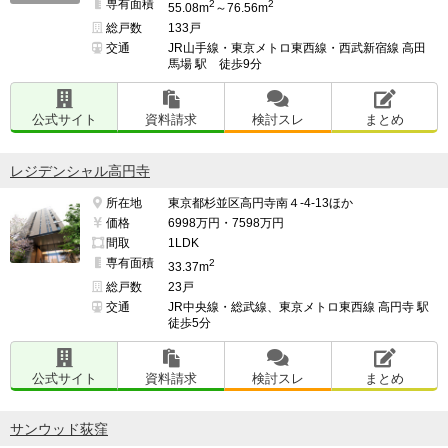
専有面積
2
2
55.08m
～76.56m
総戸数
133戸
交通
JR山手線・東京メトロ東西線・西武新宿線 高田
馬場 駅 徒歩9分
公式サイト
資料請求
検討スレ
まとめ
レジデンシャル高円寺
所在地
東京都杉並区高円寺南４-4-13ほか
価格
6998万円・7598万円
間取
1LDK
専有面積
2
33.37m
総戸数
23戸
交通
JR中央線・総武線、東京メトロ東西線 高円寺 駅
徒歩5分
公式サイト
資料請求
検討スレ
まとめ
サンウッド荻窪