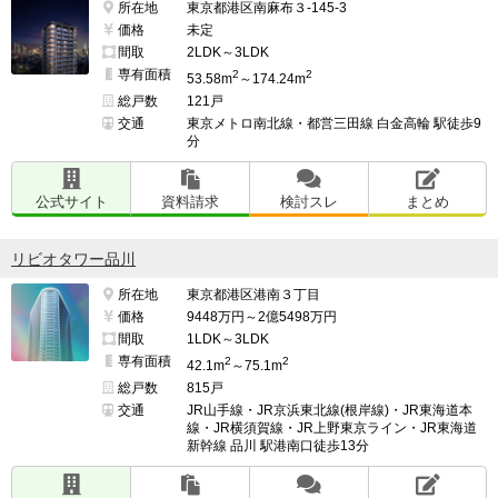
所在地
東京都港区南麻布３-145-3
価格
未定
間取
2LDK～3LDK
専有面積
2
2
53.58m
～174.24m
総戸数
121戸
交通
東京メトロ南北線・都営三田線 白金高輪 駅徒歩9
分
公式サイト
資料請求
検討スレ
まとめ
リビオタワー品川
所在地
東京都港区港南３丁目
価格
9448万円～2億5498万円
間取
1LDK～3LDK
専有面積
2
2
42.1m
～75.1m
総戸数
815戸
交通
JR山手線・JR京浜東北線(根岸線)・JR東海道本
線・JR横須賀線・JR上野東京ライン・JR東海道
新幹線 品川 駅港南口徒歩13分