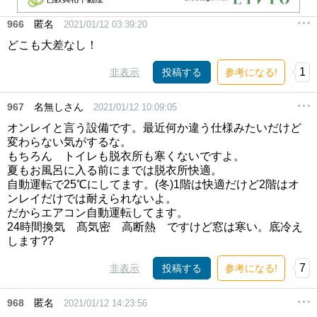
966
匿名
2021/01/12 03:39:20
どこも大差なし！
1
非表示
投稿する
参考になる!
967
名無しさん
2021/01/12 10:09:05
オンレイと言う設備です。最近何か違う仕様みたいだけど
変わらない気がするな。
もちろん トイレも脱衣所も寒くないですよ。
夏もお風呂に入る前にまでは脱衣所快適。
自動運転で25℃にしてます。(冬)1階は快適だけど2階はオ
ンレイだけでは耐えられないよ。
だからエアコン自動運転してます。
24時間換気 髙気密 高断熱 ですけど窓は寒い。底冷え
します??
7
非表示
投稿する
参考になる!
968
匿名
2021/01/12 14:23:56