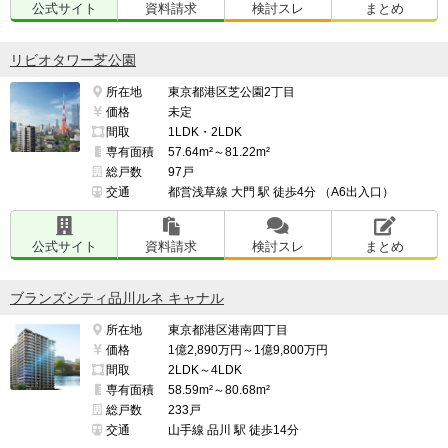
公式サイト
資料請求
検討スレ
まとめ
リビオタワー芝公園
所在地
東京都港区芝公園2丁目
価格
未定
間取
1LDK・2LDK
専有面積
57.64m²～81.22m²
総戸数
97戸
交通
都営浅草線 大門 駅 徒歩4分 （A6出入口）
公式サイト
資料請求
検討スレ
まとめ
ブランズシティ品川ルネ キャナル
所在地
東京都港区港南四丁目
価格
1億2,890万円～1億9,800万円
間取
2LDK～4LDK
専有面積
58.59m²～80.68m²
総戸数
233戸
交通
山手線 品川 駅 徒歩14分