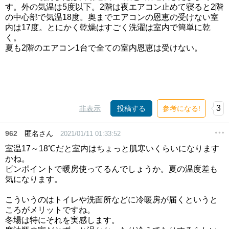
す。外の気温は5度以下。2階は夜エアコン止めて寝ると2階
の中心部で気温18度。奥までエアコンの恩恵の受けない室
内は17度。とにかく乾燥はすごく洗濯は室内で簡単に乾
く。
夏も2階のエアコン1台で全ての室内恩恵は受けない。
3
非表示
投稿する
参考になる!
962
匿名さん
2021/01/11 01:33:52
室温17～18℃だと室内はちょっと肌寒いくらいになります
かね。
ピンポイントで暖房使ってるんでしょうか。夏の温度差も
気になります。
こういうのはトイレや洗面所などに冷暖房が届くというと
ころがメリットですね。
冬場は特にそれを実感します。