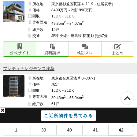
所在地
東京都杉並区荻窪４-11-9（住居表示）
価格
8490万円～2億1990万円
間取
1LDK・3LDK
専有面積
2
2
49.35m
～84.07m
総戸数
19戸
交通
JR中央線・総武線 荻窪 駅徒歩7分
公式サイト
資料請求
検討スレ
まとめ
プレティナレジデンス浅草
所在地
東京都台東区浅草６-307-1
価格
未定
間取
1LDK～2LDK
専有面積
2
2
30.43m
～55.04m
総戸数
61戸
交通
東京メトロ銀座線 浅草 駅徒歩10分
ご近所物件を見てみる
公式サイト
資料請求
検討スレ
まとめ
1
39
40
41
42