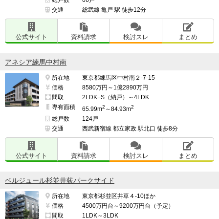
総戸数
66戸
交通
総武線 亀戸 駅 徒歩12分
公式サイト
資料請求
検討スレ
まとめ
アネシア練馬中村南
所在地
東京都練馬区中村南２-7-15
価格
8580万円～1億2890万円
間取
2LDK+S（納戸）～4LDK
専有面積
2
2
65.99m
～84.93m
総戸数
124戸
交通
西武新宿線 都立家政 駅北口 徒歩8分
公式サイト
資料請求
検討スレ
まとめ
ベルジュール杉並井荻パークサイド
所在地
東京都杉並区井草４-10ほか
価格
4500万円台～9200万円台（予定）
間取
1LDK～3LDK