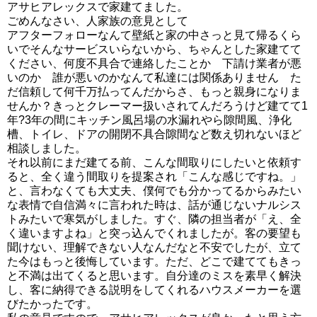
アサヒアレックスで家建てました。
ごめんなさい、人家族の意見として
アフターフォローなんて壁紙と家の中さっと見て帰るくら
いでそんなサービスいらないから、ちゃんとした家建てて
ください、何度不具合で連絡したことか 下請け業者が悪
いのか 誰が悪いのかなんて私達には関係ありません た
だ信頼して何千万払ってんだからさ、もっと親身になりま
せんか？きっとクレーマー扱いされてんだろうけど建てて1
年?3年の間にキッチン風呂場の水漏れやら隙間風、浄化
槽、トイレ、ドアの開閉不具合隙間など数え切れないほど
相談しました。
それ以前にまだ建てる前、こんな間取りにしたいと依頼す
ると、全く違う間取りを提案され「こんな感じですね。」
と、言わなくても大丈夫、僕何でも分かってるからみたい
な表情で自信満々に言われた時は、話が通じないナルシス
トみたいで寒気がしました。すぐ、隣の担当者が「え、全
く違いますよね」と突っ込んでくれましたが。客の要望も
聞けない、理解できない人なんだなと不安でしたが、立て
た今はもっと後悔しています。ただ、どこで建ててもきっ
と不満は出てくると思います。自分達のミスを素早く解決
し、客に納得できる説明をしてくれるハウスメーカーを選
びたかったです。