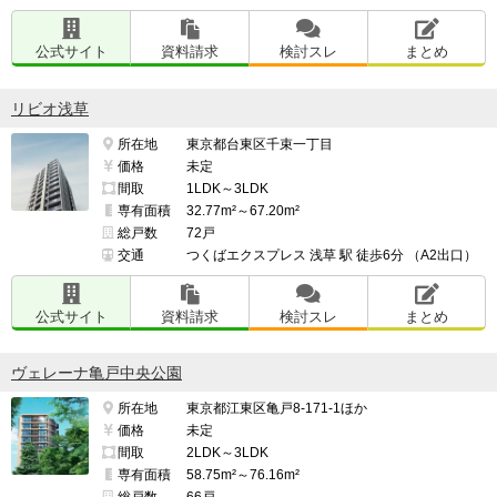
公式サイト
資料請求
検討スレ
まとめ
リビオ浅草
所在地
東京都台東区千束一丁目
価格
未定
間取
1LDK～3LDK
専有面積
32.77m²～67.20m²
総戸数
72戸
交通
つくばエクスプレス 浅草 駅 徒歩6分 （A2出口）
公式サイト
資料請求
検討スレ
まとめ
ヴェレーナ亀戸中央公園
所在地
東京都江東区亀戸8-171-1ほか
価格
未定
間取
2LDK～3LDK
専有面積
58.75m²～76.16m²