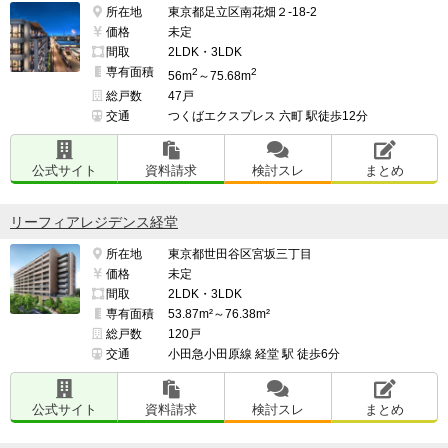
所在地
東京都足立区南花畑２-18-2
価格
未定
間取
2LDK・3LDK
専有面積
2
2
56m
～75.68m
総戸数
47戸
交通
つくばエクスプレス 六町 駅徒歩12分
公式サイト
資料請求
検討スレ
まとめ
リーフィアレジデンス経堂
所在地
東京都世田谷区宮坂三丁目
価格
未定
間取
2LDK・3LDK
専有面積
53.87m²～76.38m²
総戸数
120戸
交通
小田急小田原線 経堂 駅 徒歩6分
公式サイト
資料請求
検討スレ
まとめ