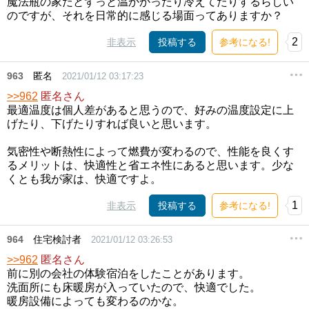
魔法瓶の家だとずっと温かかったり冷えてたりするらしい
のですが、それを日常的に感じる場面ってありますか？
2
非表示
投稿する
参考になる!
963
匿名
2021/01/12 03:17:23
>>962
匿名さん
最適温度は個人差があると思うので、好みの温度設定に上
げたり、下げたりすれば良いと思います。
気密性や断熱性によって燃費が変わるので、性能を良くす
るメリットは、快適性と省エネ性にあると思います。少な
くとも我が家は、快適ですよ。
1
非表示
投稿する
参考になる!
964
住宅検討者
2021/01/12 03:26:53
>>962
匿名さん
前に別の会社の体験宿泊をしたことがあります。
洗面所にも床暖房が入っていたので、快適でした。
暖房設備によっても変わるのかな。