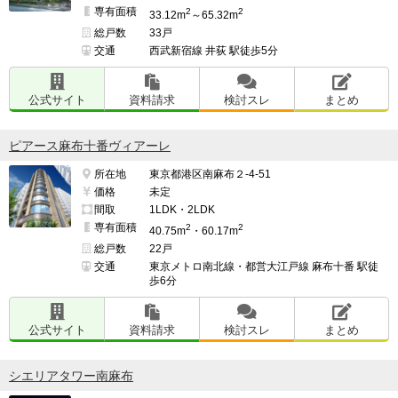
専有面積
2
2
33.12m
～65.32m
総戸数
33戸
交通
西武新宿線 井荻 駅徒歩5分
公式サイト
資料請求
検討スレ
まとめ
ピアース麻布十番ヴィアーレ
所在地
東京都港区南麻布２-4-51
価格
未定
間取
1LDK・2LDK
専有面積
2
2
40.75m
・60.17m
総戸数
22戸
交通
東京メトロ南北線・都営大江戸線 麻布十番 駅徒
歩6分
公式サイト
資料請求
検討スレ
まとめ
シエリアタワー南麻布