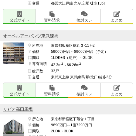
交通
都営大江戸線 光が丘 駅 徒歩13分
公式サイト
資料請求
検討スレ
まとめ
オーベルアーバンツ東武練馬
所在地
東京都板橋区徳丸３-117-2
価格
5900万円台～8900万円台（予定）
間取
1LDK+S（納戸）～3LDK
専有面積
2
2
42.3m
～66.26m
総戸数
33戸
交通
東武東上線 東武練馬 駅(北口)徒歩3分
公式サイト
資料請求
検討スレ
まとめ
リビオ高田馬場
所在地
東京都新宿区下落合１丁目
価格
9890万円～1億7290万円
間取
2LDK・3LDK