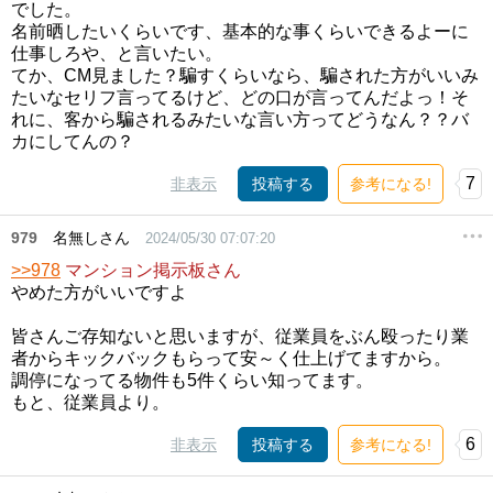
でした。
名前晒したいくらいです、基本的な事くらいできるよーに
仕事しろや、と言いたい。
てか、CM見ました？騙すくらいなら、騙された方がいいみ
たいなセリフ言ってるけど、どの口が言ってんだよっ！そ
れに、客から騙されるみたいな言い方ってどうなん？？バ
カにしてんの？
7
非表示
投稿する
参考になる!
979
名無しさん
2024/05/30 07:07:20
>>978
マンション掲示板さん
やめた方がいいですよ
皆さんご存知ないと思いますが、従業員をぶん殴ったり業
者からキックバックもらって安～く仕上げてますから。
調停になってる物件も5件くらい知ってます。
もと、従業員より。
6
非表示
投稿する
参考になる!