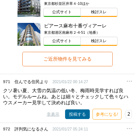
東京都杉並区井草４-10ほか
公式サイト
検討スレ
ピアース麻布十番ヴィアーレ
東京都港区南麻布２-4-51（地番）
公式サイト
検討スレ
ご近所物件を見てみる
971
住んでる住民より
2021/01/22 00:14:27
クソ暑い夏、大雪の気温の低い冬、梅雨時見学すれば良
い。モデルルームね。あとは細々とチェックして色々なハ
ウスメーカー見学して決めれば良い。
2
非表示
投稿する
参考になる!
972
評判気になるさん
2021/01/27 05:24:11