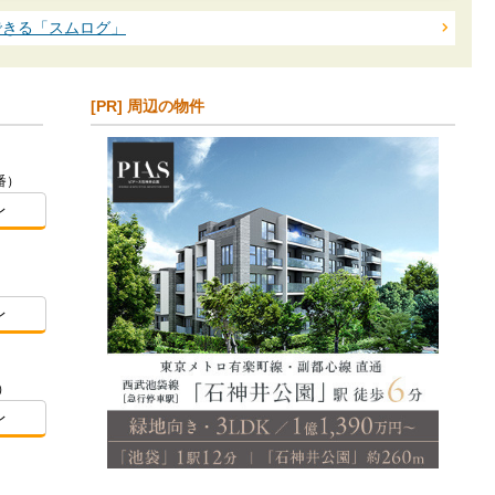
できる「スムログ」
[PR] 周辺の物件
番）
レ
レ
）
レ