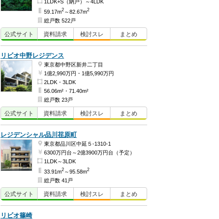
1LDK+S（納戸）～4LDK
2
2
59.17m
～82.67m
総戸数 522戸
公式
サイト
資料
請求
検討
スレ
まとめ
リビオ中野レジデンス
東京都中野区新井二丁目
1億2,990万円・1億5,990万円
2LDK・3LDK
56.06m²・71.40m²
総戸数 23戸
公式
サイト
資料
請求
検討
スレ
まとめ
レジデンシャル品川荏原町
東京都品川区中延５-1310-1
6300万円台～2億3900万円台（予定）
1LDK～3LDK
2
2
33.91m
～95.58m
総戸数 41戸
公式
サイト
資料
請求
検討
スレ
まとめ
リビオ篠崎