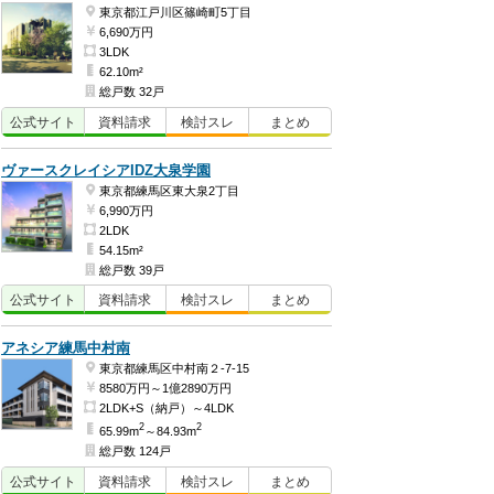
東京都江戸川区篠崎町5丁目
6,690万円
3LDK
62.10m²
総戸数 32戸
公式
サイト
資料
請求
検討
スレ
まとめ
ヴァースクレイシアIDZ大泉学園
東京都練馬区東大泉2丁目
6,990万円
2LDK
54.15m²
総戸数 39戸
公式
サイト
資料
請求
検討
スレ
まとめ
アネシア練馬中村南
東京都練馬区中村南２-7-15
8580万円～1億2890万円
2LDK+S（納戸）～4LDK
2
2
65.99m
～84.93m
総戸数 124戸
公式
サイト
資料
請求
検討
スレ
まとめ