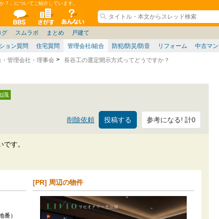
か？」についてご紹介しています。
ションコミュニティ
全掲示板
物件検索
サイトについて
ョン管理
記
阪府
茨城
その他
家具
名古屋/東海
兵庫県
札幌
ニュース
ノウハウ
仙台/新潟/東北
福岡県
大阪/兵庫/京都/関西
個人取引
東京都
名古屋/東海
政治
神奈川県
中国/四国/九州/沖縄
譲渡
埼玉県
大阪
ミクル
兵庫
千葉県
使い方/練習
京都/滋賀
お知らせ
奈良/和
ログ
スムラボ
まとめ
戸建て
ション質問
住宅質問
管理会社/組合
防犯/防災/防音
リフォーム
中古マン
合・管理会社・理事会
長谷工の選定開示方式ってどうですか？
参考になる! 計0
削除依頼
いです。
[PR] 周辺の物件
地番）