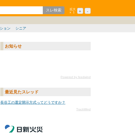
拡大
+
-
x
1
歌山
中国/四国
九州/沖縄
ション
シニア
お知らせ
Powered by feedwind
最近見たスレッド
長谷工の選定開示方式ってどうですか？
TrackWind