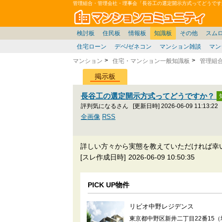
管理組合・管理会社・理事会「長谷工の選定開示方式ってどうです
マン
東京23区
東京
価格表
雑談
お便り返し
関東
東京都
注文住宅
神奈川
賃貸
中部
スムログ出張所
神奈川県
建売住宅
東京市部
座談会/対談
移住相談
近畿
埼玉/千葉/関東
千葉県
北海道
戸建質問
神奈川/横浜
リゾート
暮らしやすさ評価
ブロガーの本音
埼玉県
東北
札幌/東北/北陸/信越
住宅設備
広告
千葉
中国
愛知県
バトル
埼玉
九州
マンシ
見学
大
検討板
住民板
情報板
知識板
その他
スム
住宅ローン
デベ/ゼネコン
マンション雑談
マン
マンション
住宅・マンション一般知識板
管理組
掲示板
長谷工の選定開示方式ってどうですか？
評判気になるさん
[更新日時] 2026-06-09 11:13:22
全画像
RSS
詳しい方々から実態を教えていただければ幸
[スレ作成日時]
2026-06-09 10:50:35
PICK UP物件
リビオ中野レジデンス
東京都中野区新井二丁目22番15（