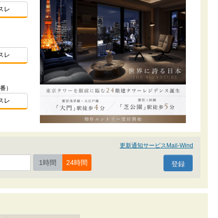
スレ
スレ
地番）
スレ
更新通知サービスMail-Wind
1時間
24時間