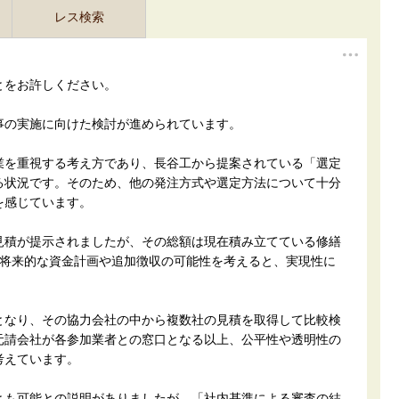
レス検索
とをお許しください。
事の実施に向けた検討が進められています。
業を重視する考え方であり、長谷工から提案されている「選定
る状況です。そのため、他の発注方式や選定方法について十分
を感じています。
見積が提示されましたが、その総額は現在積み立てている修繕
。将来的な資金計画や追加徴収の可能性を考えると、実現性に
。
となり、その協力会社の中から複数社の見積を取得して比較検
元請会社が各参加業者との窓口となる以上、公平性や透明性の
考えています。
とも可能との説明がありましたが、「社内基準による審査の結