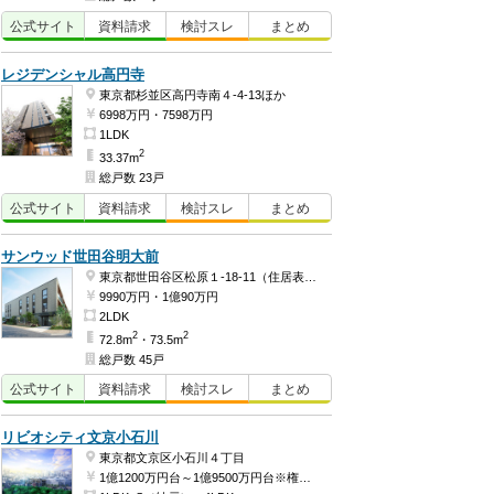
公式
サイト
資料
請求
検討
スレ
まとめ
レジデンシャル高円寺
東京都杉並区高円寺南４-4-13ほか
6998万円・7598万円
1LDK
2
33.37m
総戸数 23戸
公式
サイト
資料
請求
検討
スレ
まとめ
サンウッド世田谷明大前
東京都世田谷区松原１-18-11（住居表示）
9990万円・1億90万円
2LDK
2
2
72.8m
・73.5m
総戸数 45戸
公式
サイト
資料
請求
検討
スレ
まとめ
リビオシティ文京小石川
東京都文京区小石川４丁目
1億1200万円台～1億9500万円台※権利金含む（予定）