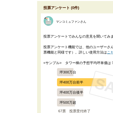
投票アンケート (0件)
マンコミュファンさん
投票アンケートでみんなの意見を聞いてみ
投票アンケート機能では、他のユーザーさんに
票機能と同様です）。詳しい使用方法は
こ
<サンプル>　タワー棟の予想平均坪単価は
坪300万台
S
坪400万台前半
坪400万台後半
坪500万超
67票　
投票受付終了