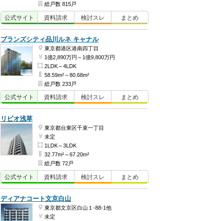
総戸数 815戸
公式
サイト
資料
請求
検討
スレ
まとめ
ブランズシティ品川ルネ キャナル
東京都港区港南四丁目
1億2,890万円～1億9,800万円
2LDK～4LDK
58.59m²～80.68m²
総戸数 233戸
公式
サイト
資料
請求
検討
スレ
まとめ
リビオ浅草
東京都台東区千束一丁目
未定
1LDK～3LDK
32.77m²～67.20m²
総戸数 72戸
公式
サイト
資料
請求
検討
スレ
まとめ
ディアナコート文京白山
東京都文京区白山１-88-1他
未定