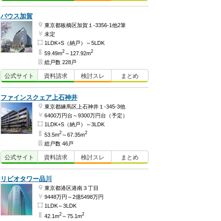
バウス加賀
東京都板橋区加賀１-3356-1他2筆
未定
1LDK+S（納戸）～5LDK
2
2
59.49m
～127.92m
総戸数 228戸
公式
サイト
資料
請求
検討
スレ
まとめ
ファインスクェア上石神井
東京都練馬区上石神井１-345-3他
6400万円台～9300万円台（予定）
1LDK+S（納戸）～3LDK
2
2
53.5m
～67.35m
総戸数 46戸
公式
サイト
資料
請求
検討
スレ
まとめ
リビオタワー品川
東京都港区港南３丁目
9448万円～2億5498万円
1LDK～3LDK
2
2
42.1m
～75.1m