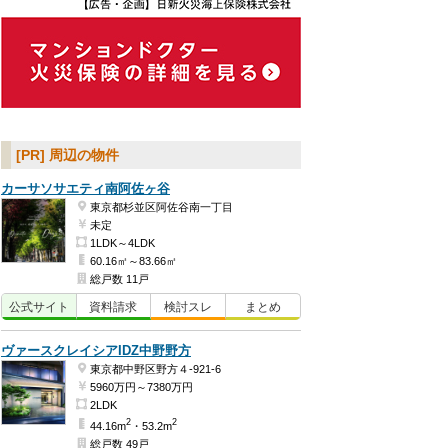
[PR] 周辺の物件
カーサソサエティ南阿佐ヶ谷
東京都杉並区阿佐谷南一丁目
未定
1LDK～4LDK
60.16㎡～83.66㎡
総戸数 11戸
公式
サイト
資料
請求
検討
スレ
まとめ
ヴァースクレイシアIDZ中野野方
東京都中野区野方４-921-6
5960万円～7380万円
2LDK
2
2
44.16m
・53.2m
総戸数 49戸