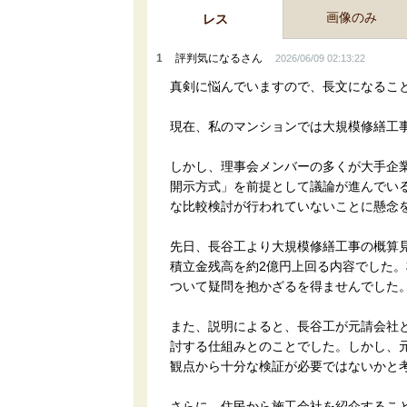
画像のみ
レス
1
評判気になるさん
2026/06/09 02:13:22
真剣に悩んでいますので、長文になるこ
現在、私のマンションでは大規模修繕工
しかし、理事会メンバーの多くが大手企
開示方式」を前提として議論が進んでい
な比較検討が行われていないことに懸念
先日、長谷工より大規模修繕工事の概算
積立金残高を約2億円上回る内容でした
ついて疑問を抱かざるを得ませんでした
また、説明によると、長谷工が元請会社
討する仕組みとのことでした。しかし、
観点から十分な検証が必要ではないかと
さらに、住民から施工会社を紹介するこ