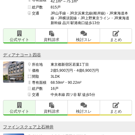
42.1m
～75.1m
総戸数
815戸
交通
JR山手線・JR京浜東北線(根岸線)・JR東海道本
線・JR横須賀線・JR上野東京ライン・JR東海道
新幹線 品川 駅港南口徒歩13分
公式サイト
資料請求
検討スレ
まとめ
ディアナコート四谷
所在地
東京都新宿区若葉1丁目
価格
2億5,900万円・4億6,900万円
間取
3LDK
専有面積
68.59m²・90.22m²
総戸数
16戸
交通
中央本線 四ツ谷 駅 徒歩5分
公式サイト
資料請求
検討スレ
まとめ
ファインスクェア上石神井