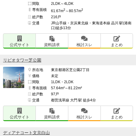
間取
2LDK～4LDK
専有面積
2
2
61.67m
～80.57m
総戸数
216戸
交通
JR山手線・京浜東北線・東海道本線 品川 駅(港南
口)徒歩13分
公式サイト
資料請求
検討スレ
まとめ
リビオタワー芝公園
所在地
東京都港区芝公園2丁目
価格
未定
間取
1LDK・2LDK
専有面積
57.64m²～81.22m²
総戸数
97戸
交通
都営浅草線 大門 駅 徒歩4分
公式サイト
資料請求
検討スレ
まとめ
ディアナコート文京白山