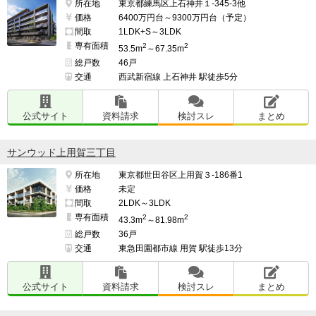
所在地
東京都練馬区上石神井１-345-3他
価格
6400万円台～9300万円台（予定）
間取
1LDK+S～3LDK
専有面積
2
2
53.5m
～67.35m
総戸数
46戸
交通
西武新宿線 上石神井 駅徒歩5分
公式サイト
資料請求
検討スレ
まとめ
サンウッド上用賀三丁目
所在地
東京都世田谷区上用賀３-186番1
価格
未定
間取
2LDK～3LDK
専有面積
2
2
43.3m
～81.98m
総戸数
36戸
交通
東急田園都市線 用賀 駅徒歩13分
公式サイト
資料請求
検討スレ
まとめ