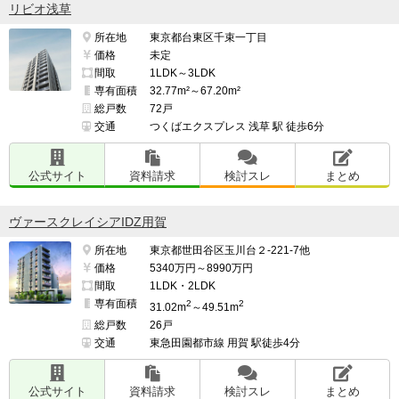
リビオ浅草
所在地
東京都台東区千束一丁目
価格
未定
間取
1LDK～3LDK
専有面積
32.77m²～67.20m²
総戸数
72戸
交通
つくばエクスプレス 浅草 駅 徒歩6分
公式サイト
資料請求
検討スレ
まとめ
ヴァースクレイシアIDZ用賀
所在地
東京都世田谷区玉川台２-221-7他
価格
5340万円～8990万円
間取
1LDK・2LDK
専有面積
2
2
31.02m
～49.51m
総戸数
26戸
交通
東急田園都市線 用賀 駅徒歩4分
公式サイト
資料請求
検討スレ
まとめ