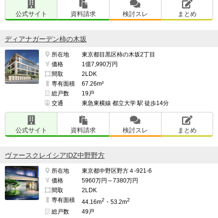
公式サイト
資料請求
検討スレ
まとめ
ディアナガーデン柿の木坂
所在地
東京都目黒区柿の木坂2丁目
価格
1億7,990万円
間取
2LDK
専有面積
67.26m²
総戸数
19戸
交通
東急東横線 都立大学 駅 徒歩14分
公式サイト
資料請求
検討スレ
まとめ
ヴァースクレイシアIDZ中野野方
所在地
東京都中野区野方４-921-6
価格
5960万円～7380万円
間取
2LDK
専有面積
2
2
44.16m
・53.2m
総戸数
49戸