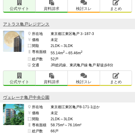
公式サイト
資料請求
検討スレ
まとめ
アトラス亀戸レジデンス
所在地
東京都江東区亀戸３-187-3
価格
未定
間取
2LDK～3LDK
専有面積
2
2
55.14m
～65.46m
総戸数
52戸
交通
JR総武線、東武亀戸線 亀戸 駅徒歩8分
公式サイト
資料請求
検討スレ
まとめ
ヴェレーナ亀戸中央公園
所在地
東京都江東区亀戸8-171-1ほか
価格
未定
間取
2LDK～3LDK
専有面積
58.75m²～76.16m²
総戸数
66戸