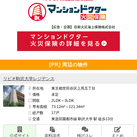
[PR] 周辺の物件
リビオ駒沢大学レジデンス
所在地
東京都世田谷区上馬五丁目
価格
未定
間取
2LDK～3LDK
専有面積
73.12m²～121.34m²
総戸数
17戸
交通
東急田園都市線 駒沢大学 駅 徒歩13分
公式サイト
資料請求
検討スレ
まとめ