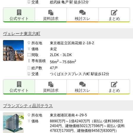
交通
総武線 亀戸 駅 徒歩12分
公式サイト
資料請求
検討スレ
まとめ
ヴェレーナ東京六町
所在地
東京都足立区南花畑２-18-2
価格
未定
間取
2LDK・3LDK
専有面積
2
2
56m
～75.68m
総戸数
47戸
交通
つくばエクスプレス 六町 駅徒歩12分
公式サイト
資料請求
検討スレ
まとめ
ブランズシティ品川テラス
所在地
東京都港区港南４-29-5
価格
8890万円～1億4240万円（前払い賃料3868万
2404円、建物価格5021万7596円～前払い賃料
4783万1700円、建物価格9456万8300円）