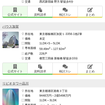
交通
西武新宿線 野方 駅徒歩4分
公式サイト
資料請求
検討スレ
まとめ
バウス加賀
所在地
東京都板橋区加賀１-3356-1他2筆
価格
未定
間取
1LDK+S～5LDK
専有面積
2
2
59.49m
～127.92m
総戸数
228戸
交通
都営三田線 新板橋 駅徒歩10分
公式サイト
資料請求
検討スレ
まとめ
リビオタワー品川
所在地
東京都港区港南３丁目
価格
9448万円～2億5498万円
間取
1LDK～3LDK
専有面積
2
2