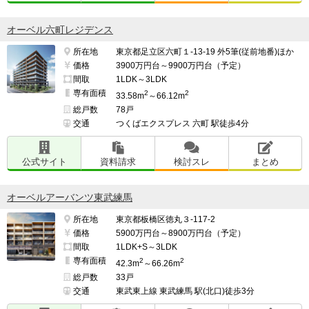
オーベル六町レジデンス
所在地
東京都足立区六町１-13-19 外5筆(従前地番)ほか
価格
3900万円台～9900万円台（予定）
間取
1LDK～3LDK
専有面積
2
2
33.58m
～66.12m
総戸数
78戸
交通
つくばエクスプレス 六町 駅徒歩4分
公式サイト
資料請求
検討スレ
まとめ
オーベルアーバンツ東武練馬
所在地
東京都板橋区徳丸３-117-2
価格
5900万円台～8900万円台（予定）
間取
1LDK+S～3LDK
専有面積
2
2
42.3m
～66.26m
総戸数
33戸
交通
東武東上線 東武練馬 駅(北口)徒歩3分