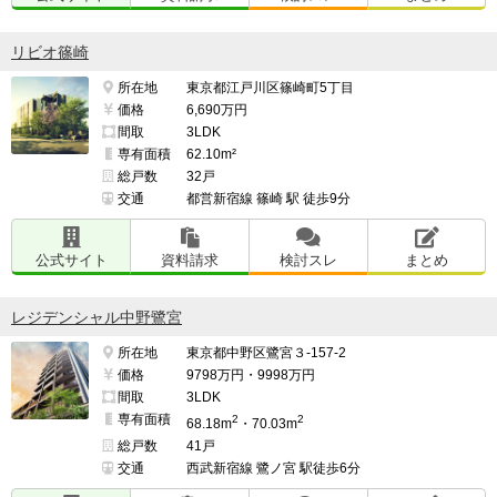
リビオ篠崎
所在地
東京都江戸川区篠崎町5丁目
価格
6,690万円
間取
3LDK
専有面積
62.10m²
総戸数
32戸
交通
都営新宿線 篠崎 駅 徒歩9分
公式サイト
資料請求
検討スレ
まとめ
レジデンシャル中野鷺宮
所在地
東京都中野区鷺宮３-157-2
価格
9798万円・9998万円
間取
3LDK
専有面積
2
2
68.18m
・70.03m
総戸数
41戸
交通
西武新宿線 鷺ノ宮 駅徒歩6分