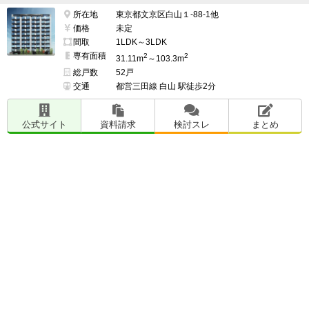
所在地
東京都文京区白山１-88-1他
価格
未定
間取
1LDK～3LDK
専有面積
2
2
31.11m
～103.3m
総戸数
52戸
交通
都営三田線 白山 駅徒歩2分
公式サイト
資料請求
検討スレ
まとめ