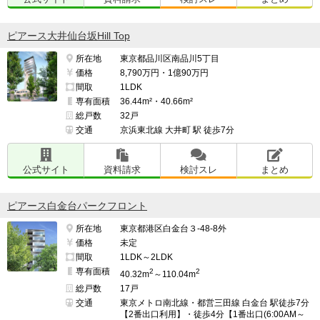
ピアース大井仙台坂Hill Top
所在地
東京都品川区南品川5丁目
価格
8,790万円・1億90万円
間取
1LDK
専有面積
36.44m²・40.66m²
総戸数
32戸
交通
京浜東北線 大井町 駅 徒歩7分
公式サイト
資料請求
検討スレ
まとめ
ピアース白金台パークフロント
所在地
東京都港区白金台３-48-8外
価格
未定
間取
1LDK～2LDK
専有面積
2
2
40.32m
～110.04m
総戸数
17戸
交通
東京メトロ南北線・都営三田線 白金台 駅徒歩7分
【2番出口利用】・徒歩4分【1番出口(6:00AM～