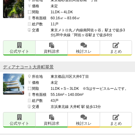
価格
未定
間取
1LDK～4LDK
専有面積
60.16㎡～83.66㎡
総戸数
11戸
交通
東京メトロ丸ノ内線南阿佐ヶ谷」駅まで徒歩3
分|JR中央線「阿佐ヶ谷駅まで徒歩8分
公式サイト
資料請求
検討スレ
まとめ
ディアナコート大井町翠景
所在地
東京都品川区大井6丁目
価格
未定
間取
1LDK＋S～3LDK ※Sはサービスルームです。
専有面積
55.16m²～140.00m²
総戸数
43戸
交通
京浜東北線 大井町 駅 徒歩13分
公式サイト
資料請求
検討スレ
まとめ