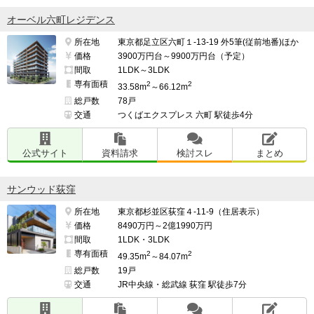
オーベル六町レジデンス
所在地
東京都足立区六町１-13-19 外5筆(従前地番)ほか
価格
3900万円台～9900万円台（予定）
間取
1LDK～3LDK
専有面積
2
2
33.58m
～66.12m
総戸数
78戸
交通
つくばエクスプレス 六町 駅徒歩4分
公式サイト
資料請求
検討スレ
まとめ
サンウッド荻窪
所在地
東京都杉並区荻窪４-11-9（住居表示）
価格
8490万円～2億1990万円
間取
1LDK・3LDK
専有面積
2
2
49.35m
～84.07m
総戸数
19戸
交通
JR中央線・総武線 荻窪 駅徒歩7分