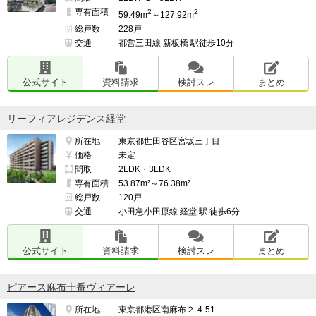
専有面積
2
2
59.49m
～127.92m
総戸数
228戸
交通
都営三田線 新板橋 駅徒歩10分
公式サイト
資料請求
検討スレ
まとめ
リーフィアレジデンス経堂
所在地
東京都世田谷区宮坂三丁目
価格
未定
間取
2LDK・3LDK
専有面積
53.87m²～76.38m²
総戸数
120戸
交通
小田急小田原線 経堂 駅 徒歩6分
公式サイト
資料請求
検討スレ
まとめ
ピアース麻布十番ヴィアーレ
所在地
東京都港区南麻布２-4-51