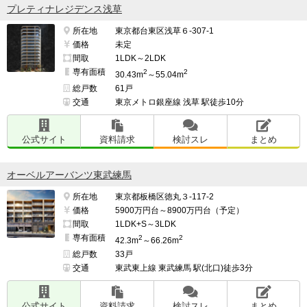
プレティナレジデンス浅草
所在地
東京都台東区浅草６-307-1
価格
未定
間取
1LDK～2LDK
専有面積
2
2
30.43m
～55.04m
総戸数
61戸
交通
東京メトロ銀座線 浅草 駅徒歩10分
公式サイト
資料請求
検討スレ
まとめ
オーベルアーバンツ東武練馬
所在地
東京都板橋区徳丸３-117-2
価格
5900万円台～8900万円台（予定）
間取
1LDK+S～3LDK
専有面積
2
2
42.3m
～66.26m
総戸数
33戸
交通
東武東上線 東武練馬 駅(北口)徒歩3分
公式サイト
資料請求
検討スレ
まとめ