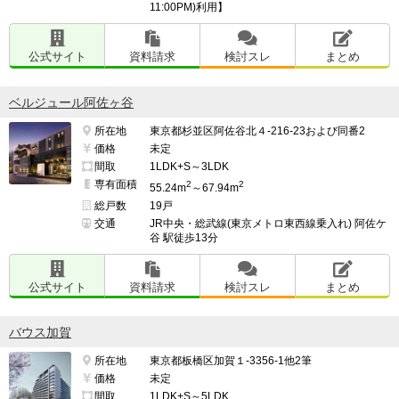
11:00PM)利用】
公式サイト
資料請求
検討スレ
まとめ
ベルジュール阿佐ヶ谷
所在地
東京都杉並区阿佐谷北４-216-23および同番2
価格
未定
間取
1LDK+S～3LDK
専有面積
2
2
55.24m
～67.94m
総戸数
19戸
交通
JR中央・総武線(東京メトロ東西線乗入れ) 阿佐ケ
谷 駅徒歩13分
公式サイト
資料請求
検討スレ
まとめ
バウス加賀
所在地
東京都板橋区加賀１-3356-1他2筆
価格
未定
間取
1LDK+S～5LDK