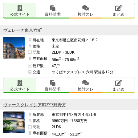
公式サイト
資料請求
検討スレ
まとめ
ヴェレーナ東京六町
所在地
東京都足立区南花畑２-18-2
価格
未定
間取
2LDK・3LDK
専有面積
2
2
56m
～75.68m
総戸数
47戸
交通
つくばエクスプレス 六町 駅徒歩12分
公式サイト
資料請求
検討スレ
まとめ
ヴァースクレイシアIDZ中野野方
所在地
東京都中野区野方４-921-6
価格
5960万円～7380万円
間取
2LDK
専有面積
2
2
44.16m
・53.2m