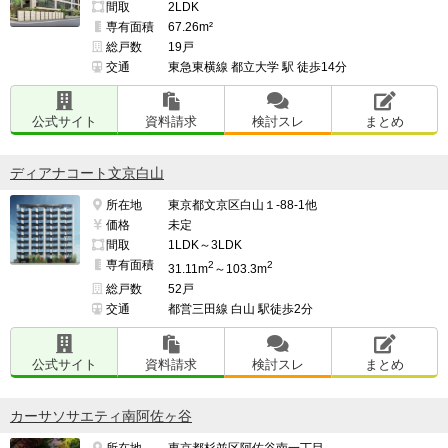
間取
2LDK
専有面積
67.26m²
総戸数
19戸
交通
東急東横線 都立大学 駅 徒歩14分
公式サイト
資料請求
検討スレ
まとめ
ディアナコート文京白山
所在地
東京都文京区白山１-88-1他
価格
未定
間取
1LDK～3LDK
専有面積
2
2
31.11m
～103.3m
総戸数
52戸
交通
都営三田線 白山 駅徒歩2分
公式サイト
資料請求
検討スレ
まとめ
カーサソサエティ南阿佐ヶ谷
所在地
東京都杉並区阿佐谷南一丁目