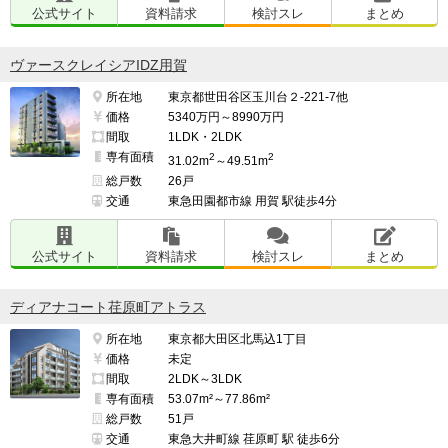
公式サイト
資料請求
検討スレ
まとめ
ヴァースクレイシアIDZ用賀
所在地
東京都世田谷区玉川台２-221-7他
価格
5340万円～8990万円
間取
1LDK・2LDK
専有面積
2
2
31.02m
～49.51m
総戸数
26戸
交通
東急田園都市線 用賀 駅徒歩4分
公式サイト
資料請求
検討スレ
まとめ
ディアナコート荏原町アトラス
所在地
東京都大田区北馬込1丁目
価格
未定
間取
2LDK～3LDK
専有面積
53.07m²～77.86m²
総戸数
51戸
交通
東急大井町線 荏原町 駅 徒歩6分