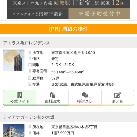
[PR] 周辺の物件
アトラス亀戸レジデンス
所在地
東京都江東区亀戸３-187-3
価格
未定
間取
2LDK～3LDK
専有面積
2
2
55.14m
～65.46m
総戸数
52戸
交通
JR総武線、東武亀戸線 亀戸 駅徒歩8分
公式サイト
資料請求
検討スレ
まとめ
ディアナガーデン柿の木坂
所在地
東京都目黒区柿の木坂2丁目
価格
1億7,990万円