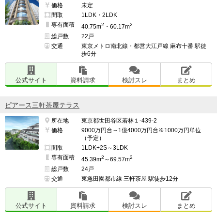
価格
未定
間取
1LDK・2LDK
専有面積
2
2
40.75m
・60.17m
総戸数
22戸
交通
東京メトロ南北線・都営大江戸線 麻布十番 駅徒
歩6分
公式サイト
資料請求
検討スレ
まとめ
ピアース三軒茶屋テラス
所在地
東京都世田谷区若林１-439-2
価格
9000万円台～1億4000万円台※1000万円単位
（予定）
間取
1LDK+2S～3LDK
専有面積
2
2
45.39m
～69.57m
総戸数
24戸
交通
東急田園都市線 三軒茶屋 駅徒歩12分
公式サイト
資料請求
検討スレ
まとめ