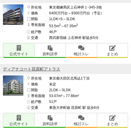
所在地
東京都練馬区上石神井１-345-3他
価格
6400万円台～9300万円台（予定）
間取
1LDK+S～3LDK
専有面積
2
2
53.5m
～67.35m
総戸数
46戸
交通
西武新宿線 上石神井 駅徒歩5分
公式サイト
資料請求
検討スレ
まとめ
ディアナコート荏原町アトラス
所在地
東京都大田区北馬込1丁目
価格
未定
間取
2LDK～3LDK
専有面積
53.07m²～77.86m²
総戸数
51戸
交通
東急大井町線 荏原町 駅 徒歩6分
公式サイト
資料請求
検討スレ
まとめ