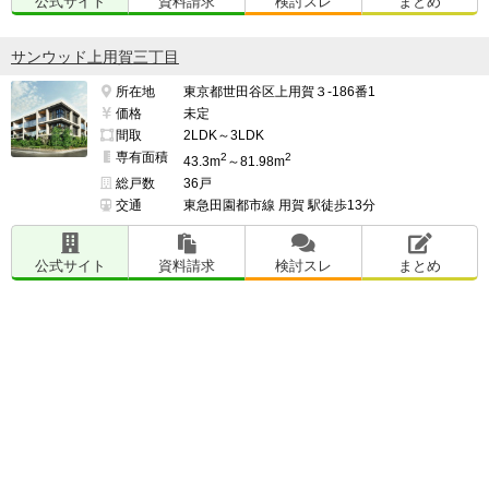
公式サイト
資料請求
検討スレ
まとめ
サンウッド上用賀三丁目
所在地
東京都世田谷区上用賀３-186番1
価格
未定
間取
2LDK～3LDK
専有面積
2
2
43.3m
～81.98m
総戸数
36戸
交通
東急田園都市線 用賀 駅徒歩13分
公式サイト
資料請求
検討スレ
まとめ