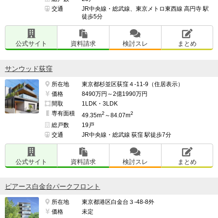
交通
JR中央線・総武線、東京メトロ東西線 高円寺 駅
徒歩5分
公式サイト
資料請求
検討スレ
まとめ
サンウッド荻窪
所在地
東京都杉並区荻窪４-11-9（住居表示）
価格
8490万円～2億1990万円
間取
1LDK・3LDK
専有面積
2
2
49.35m
～84.07m
総戸数
19戸
交通
JR中央線・総武線 荻窪 駅徒歩7分
公式サイト
資料請求
検討スレ
まとめ
ピアース白金台パークフロント
所在地
東京都港区白金台３-48-8外
価格
未定