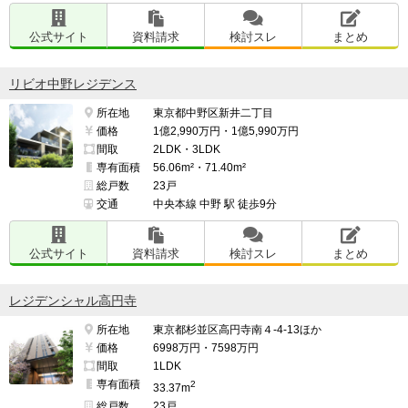
公式サイト
資料請求
検討スレ
まとめ
リビオ中野レジデンス
所在地
東京都中野区新井二丁目
価格
1億2,990万円・1億5,990万円
間取
2LDK・3LDK
専有面積
56.06m²・71.40m²
総戸数
23戸
交通
中央本線 中野 駅 徒歩9分
公式サイト
資料請求
検討スレ
まとめ
レジデンシャル高円寺
所在地
東京都杉並区高円寺南４-4-13ほか
価格
6998万円・7598万円
間取
1LDK
専有面積
2
33.37m
総戸数
23戸