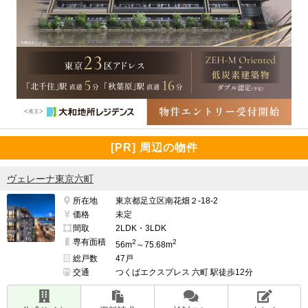
[PR] 周辺の物件
ヴェレーナ東京六町
所在地
東京都足立区南花畑２-18-2
価格
未定
間取
2LDK・3LDK
専有面積
2
2
56m
～75.68m
総戸数
47戸
交通
つくばエクスプレス 六町 駅徒歩12分