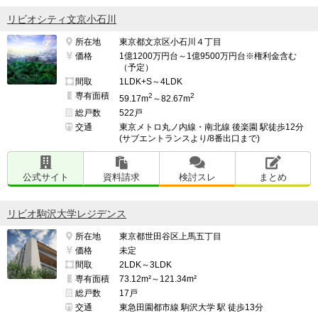
リビオシティ文京小石川
所在地
東京都文京区小石川４丁目
価格
1億1200万円台～1億9500万円台※権利金含む
（予定）
間取
1LDK+S～4LDK
専有面積
2
2
59.17m
～82.67m
総戸数
522戸
交通
東京メトロ丸ノ内線・南北線 後楽園 駅徒歩12分
(サブエントランスより/8番出口まで)
公式サイト
資料請求
検討スレ
まとめ
リビオ駒沢大学レジデンス
所在地
東京都世田谷区上馬五丁目
価格
未定
間取
2LDK～3LDK
専有面積
73.12m²～121.34m²
総戸数
17戸
交通
東急田園都市線 駒沢大学 駅 徒歩13分