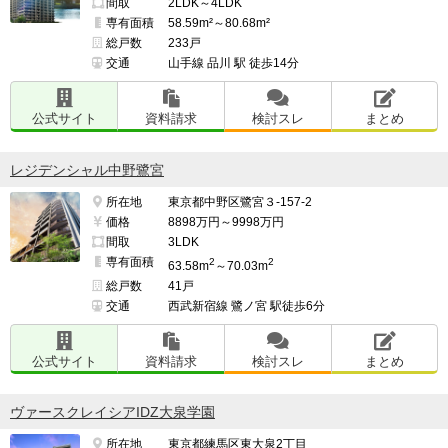
間取
2LDK～4LDK
専有面積
58.59m²～80.68m²
総戸数
233戸
交通
山手線 品川 駅 徒歩14分
公式サイト
資料請求
検討スレ
まとめ
レジデンシャル中野鷺宮
所在地
東京都中野区鷺宮３-157-2
価格
8898万円～9998万円
間取
3LDK
専有面積
2
2
63.58m
～70.03m
総戸数
41戸
交通
西武新宿線 鷺ノ宮 駅徒歩6分
公式サイト
資料請求
検討スレ
まとめ
ヴァースクレイシアIDZ大泉学園
所在地
東京都練馬区東大泉2丁目