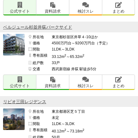
公式サイト
資料請求
検討スレ
まとめ
ベルジュール杉並井荻パークサイド
所在地
東京都杉並区井草４-10ほか
価格
4500万円台～9200万円台（予定）
間取
1LDK～3LDK
専有面積
2
2
33.12m
～65.32m
総戸数
33戸
交通
西武新宿線 井荻 駅徒歩5分
公式サイト
資料請求
検討スレ
まとめ
リビオ三田レジデンス
所在地
東京都港区芝５丁目
価格
未定
間取
1LDK～3LDK
専有面積
2
2
40.12m
～73.18m
総戸数
50戸