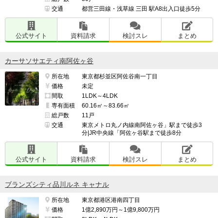
交通
都営三田線・浅草線 三田 駅A8出入口徒歩5分
公式サイト
資料請求
検討スレ
まとめ
カーサソサエティ南阿佐ヶ谷
所在地
東京都杉並区阿佐谷南一丁目
価格
未定
間取
1LDK～4LDK
専有面積
60.16㎡～83.66㎡
総戸数
11戸
交通
東京メトロ丸ノ内線南阿佐ヶ谷」駅まで徒歩3
分|JR中央線「阿佐ヶ谷駅まで徒歩8分
公式サイト
資料請求
検討スレ
まとめ
ブランズシティ品川ルネ キャナル
所在地
東京都港区港南四丁目
価格
1億2,890万円～1億9,800万円