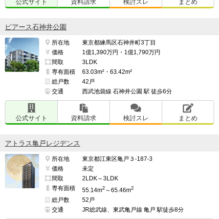
公式サイト
資料請求
検討スレ
まとめ
ピアース石神井公園
所在地
東京都練馬区石神井町3丁目
価格
1億1,390万円・1億1,790万円
間取
3LDK
専有面積
63.03m²・63.42m²
総戸数
42戸
交通
西武池袋線 石神井公園 駅 徒歩6分
公式サイト
資料請求
検討スレ
まとめ
アトラス亀戸レジデンス
所在地
東京都江東区亀戸３-187-3
価格
未定
間取
2LDK～3LDK
専有面積
2
2
55.14m
～65.46m
総戸数
52戸
交通
JR総武線、東武亀戸線 亀戸 駅徒歩8分