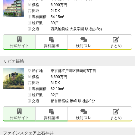
価格
6,990万円
間取
2LDK
専有面積
54.15m²
総戸数
39戸
交通
西武池袋線 大泉学園 駅 徒歩8分
公式サイト
資料請求
検討スレ
まとめ
リビオ篠崎
所在地
東京都江戸川区篠崎町5丁目
価格
6,690万円
間取
3LDK
専有面積
62.10m²
総戸数
32戸
交通
都営新宿線 篠崎 駅 徒歩9分
公式サイト
資料請求
検討スレ
まとめ
ファインスクェア上石神井