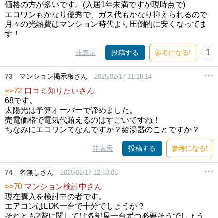
価格の方が多いです。(入居1年未満ですが現時点で)
エコワンもかなり優秀で、ガス代もかなり抑えられるので
月々の光熱費はマンション時代より圧倒的に安くなってま
す！
1
非表示
投稿する
参考になる!
73
マンション掲示板さん
2025/02/17 11:18:14
>>72
口コミ知りたいさん
68です。
太陽光は予算オーバーで諦めました。
売電価格で電気代賄えるのはすごいですね！
ちなみにエコワンてなんですか？給湯器のことですか？
非表示
投稿する
参考になる!
74
名無しさん
2025/02/17 12:53:05
>>70
マンション検討中さん
現在購入を検討中の者です。
エアコンはLDK一台で十分でしょうか？
それとも2階に関しては各部屋一台ずつ必要そうでしょう