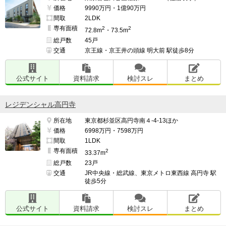
価格
9990万円・1億90万円
間取
2LDK
専有面積
2
2
72.8m
・73.5m
総戸数
45戸
交通
京王線・京王井の頭線 明大前 駅徒歩8分
公式サイト
資料請求
検討スレ
まとめ
レジデンシャル高円寺
所在地
東京都杉並区高円寺南４-4-13ほか
価格
6998万円・7598万円
間取
1LDK
専有面積
2
33.37m
総戸数
23戸
交通
JR中央線・総武線、東京メトロ東西線 高円寺 駅
徒歩5分
公式サイト
資料請求
検討スレ
まとめ