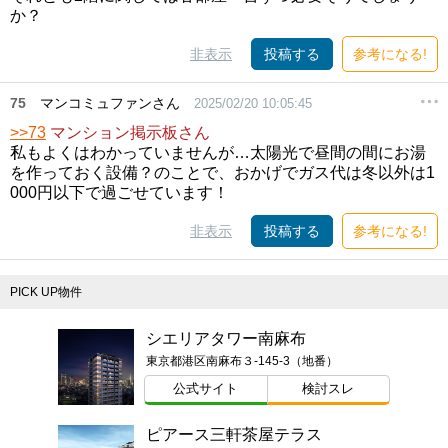
か？
非表示
投稿する
参考になる!
75
マンコミュファンさん
2025/02/20 10:05:45
>>73
マンション掲示板さん
私もよくはわかっていませんが…太陽光で昼間の間にお湯
を作っておく設備？のことで、おかげでガス代は冬以外は1
000円以下で過ごせています！
非表示
投稿する
参考になる!
PICK UP物件
シエリアタワー南麻布
東京都港区南麻布３-145-3（地番）
公式サイト
検討スレ
ピアース三軒茶屋テラス