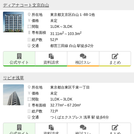
ディアナコート文京白山
所在地
東京都文京区白山１-88-1他
価格
未定
間取
1LDK～3LDK
専有面積
2
2
31.11m
～103.3m
総戸数
52戸
交通
都営三田線 白山 駅徒歩2分
公式サイト
資料請求
検討スレ
まとめ
リビオ浅草
所在地
東京都台東区千束一丁目
価格
未定
間取
1LDK～3LDK
専有面積
32.77m²～67.20m²
総戸数
72戸
交通
つくばエクスプレス 浅草 駅 徒歩6分
公式サイト
資料請求
検討スレ
まとめ