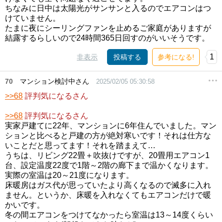
ちなみに日中は太陽光がサンサンと入るのでエアコンはつ
けていません。
たまに夜にシーリングファンを止めるご家庭がありますが
結露するらしいので24時間365日回すのがいいそうです。
1
非表示
投稿する
参考になる!
70
マンション検討中さん
2025/02/05 05:30:58
>>68
評判気になるさん
>>68
評判気になるさん
実家戸建てに22年、マンションに6年住んでいました。マン
ションと比べると戸建の方が絶対寒いです！それは仕方な
いことだと思ってます！それを踏まえて…
うちは、リビング22畳＋吹抜けですが、20畳用エアコン1
台、設定温度22度で1階～2階の廊下まで温かくなります。
実際の室温は20～21度になります。
床暖房はガス代が思っていたより高くなるので滅多に入れ
ません。というか、床暖を入れなくてもエアコンだけで暖
かいです。
冬の間エアコンをつけてなかったら室温は13～14度くらい