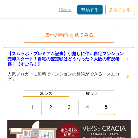
非表示
投稿する
参考になる!
ほかの物件を見てみる
【スムラボ・プレミアム記事】引越しに伴い自宅マンション
売却スタート！自宅の査定額はどうなった？大阪の市況考
察！【すごろく】
人気ブロガーに無料でマンションの相談ができる「スムロ
グ」
20レス
50レス
5
1
2
3
4