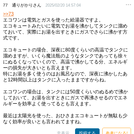
77
通りがかりさん
2025/02/20 14:57:04
>>73
エコワンは電気とガスを使った給湯器ですよ。
エコキュートみたいに電気でお湯を沸かしてタンクに溜め
ておいて、実際にお湯を出すときにガスでさらに沸かす方
式です。
エコキュートの場合、深夜に80度くらいの高温でタンクに
溜めますが、いくら魔法瓶のようなタンクであっても徐々
にぬるくなっていくので、高温で沸かしてる分、エネルギ
ーの損失が大きいとも言えます。
特にお湯を多く使うのはお風呂なので、深夜に沸かしたあ
と12時間以上はタンクに入ったままですからね。
エコワンの場合は、タンクには50度くらいのぬるめで沸か
しておいて、お湯を出すときにガスで再沸させるのでエネ
ルギーを効率よく使ってるとも言えます。
最近は太陽光を使った、おひさまエコキュートが無駄も少
なく効率が良いとも言われてますね。
非表示
投稿する
参考になる!