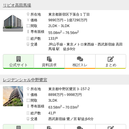
リビオ高田馬場
所在地
東京都新宿区下落合１丁目
価格
9890万円～1億7290万円
間取
2LDK・3LDK
専有面積
2
2
55.08m
～76.56m
総戸数
133戸
交通
JR山手線・東京メトロ東西線・西武新宿線 高田
馬場 駅 徒歩9分
公式サイト
資料請求
検討スレ
まとめ
レジデンシャル中野鷺宮
所在地
東京都中野区鷺宮３-157-2
価格
8898万円～9998万円
間取
3LDK
専有面積
2
2
63.58m
～70.03m
総戸数
41戸
交通
西武新宿線 鷺ノ宮 駅徒歩6分