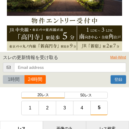
スレの更新情報を受け取る
Mail-Wind
1時間
24時間
登録
20レス
50レス
5
1
2
3
4
レス
画像のみ
レス検索