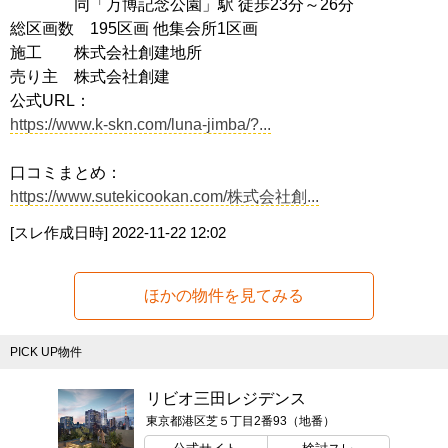
同「万博記念公園」駅 徒歩23分～26分
総区画数 195区画 他集会所1区画
施工 株式会社創建地所
売り主 株式会社創建
公式URL：
https://www.k-skn.com/luna-jimba/?...
口コミまとめ：
https://www.sutekicookan.com/株式会社創...
[スレ作成日時]
2022-11-22 12:02
ほかの物件を見てみる
PICK UP物件
リビオ三田レジデンス
東京都港区芝５丁目2番93（地番）