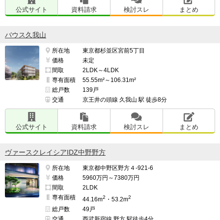
公式サイト
資料請求
検討スレ
まとめ
バウス久我山
所在地
東京都杉並区宮前5丁目
価格
未定
間取
2LDK～4LDK
専有面積
55.55m²～106.31m²
総戸数
139戸
交通
京王井の頭線 久我山 駅 徒歩8分
公式サイト
資料請求
検討スレ
まとめ
ヴァースクレイシアIDZ中野野方
所在地
東京都中野区野方４-921-6
価格
5960万円～7380万円
間取
2LDK
専有面積
2
2
44.16m
・53.2m
総戸数
49戸
交通
西武新宿線 野方 駅徒歩4分