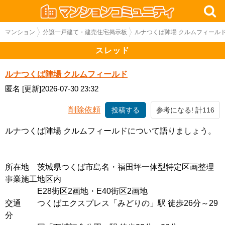
マンション
分譲一戸建て・建売住宅掲示板
ルナつくば陣場 クルムフィール
スレッド
ルナつくば陣場 クルムフィールド
匿名
[更新]2026-07-30 23:32
削除依頼
投稿する
参考になる! 計116
ルナつくば陣場 クルムフィールドについて語りましょう。
所在地 茨城県つくば市島名・福田坪一体型特定区画整理
事業施工地区内
E28街区2画地・E40街区2画地
交通 つくばエクスプレス「みどりの」駅 徒歩26分～29
分