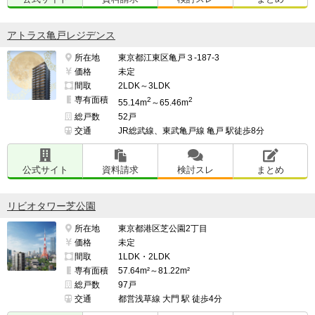
アトラス亀戸レジデンス
所在地
東京都江東区亀戸３-187-3
価格
未定
間取
2LDK～3LDK
専有面積
2
2
55.14m
～65.46m
総戸数
52戸
交通
JR総武線、東武亀戸線 亀戸 駅徒歩8分
公式サイト
資料請求
検討スレ
まとめ
リビオタワー芝公園
所在地
東京都港区芝公園2丁目
価格
未定
間取
1LDK・2LDK
専有面積
57.64m²～81.22m²
総戸数
97戸
交通
都営浅草線 大門 駅 徒歩4分