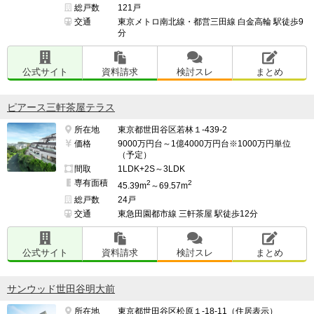
総戸数
121戸
交通
東京メトロ南北線・都営三田線 白金高輪 駅徒歩9
分
公式サイト
資料請求
検討スレ
まとめ
ピアース三軒茶屋テラス
所在地
東京都世田谷区若林１-439-2
価格
9000万円台～1億4000万円台※1000万円単位
（予定）
間取
1LDK+2S～3LDK
専有面積
2
2
45.39m
～69.57m
総戸数
24戸
交通
東急田園都市線 三軒茶屋 駅徒歩12分
公式サイト
資料請求
検討スレ
まとめ
サンウッド世田谷明大前
所在地
東京都世田谷区松原１-18-11（住居表示）