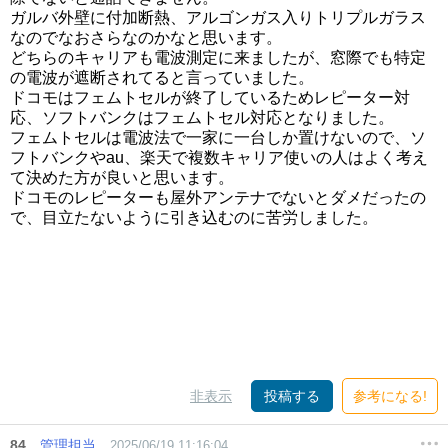
ガルバ外壁に付加断熱、アルゴンガス入りトリプルガラス
なのでなおさらなのかなと思います。
どちらのキャリアも電波測定に来ましたが、窓際でも特定
の電波が遮断されてると言っていました。
ドコモはフェムトセルが終了しているためレピーター対
応、ソフトバンクはフェムトセル対応となりました。
フェムトセルは電波法で一家に一台しか置けないので、ソ
フトバンクやau、楽天で複数キャリア使いの人はよく考え
て決めた方が良いと思います。
ドコモのレピーターも屋外アンテナでないとダメだったの
で、目立たないように引き込むのに苦労しました。
非表示
投稿する
参考になる!
84
管理担当
2025/06/19 11:16:04