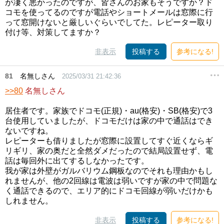
が凄く悪かったのですが、皆さんのお家もそうですか？ド
コモを使ってるのですが電話やショートメールは窓際に行
って窓開けないと厳しいぐらいでしてた。レピーター取り
付け等、対策してますか？
非表示
投稿する
参考になる!
81
名無しさん
2025/03/31 21:42:36
>>80
名無しさん
居住者です。家族でドコモ(正規)・au(格安)・SB(格安)で3
台使用していましたが、ドコモだけは家の中で通話はでき
ないですね。
レピーターも借りましたが窓際に設置してすぐ近くならギ
リギリ、家の奥だと全然ダメだったので結局設置せず、電
話は毎回外に出てするしなかったです。
我が家は外壁がガルバリウム鋼板なのでそれも理由かもし
れませんが、他の2回線は電波は弱いですが家の中で問題な
く通話できるので、エリア的にドコモ回線が弱いだけかも
しれません。
非表示
投稿する
参考になる!