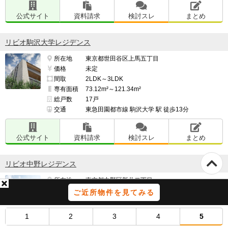
公式サイト
資料請求
検討スレ
まとめ
リビオ駒沢大学レジデンス
所在地
東京都世田谷区上馬五丁目
価格
未定
間取
2LDK～3LDK
専有面積
73.12m²～121.34m²
総戸数
17戸
交通
東急田園都市線 駒沢大学 駅 徒歩13分
公式サイト
資料請求
検討スレ
まとめ
リビオ中野レジデンス
所在地
東京都中野区新井二丁目
価格
1億2,990万円・1億5,990万円
ご近所物件を見てみる
間取
2LDK・3LDK
専有面積
56.06m²・71.40m²
1
2
3
4
5
総戸数
23戸