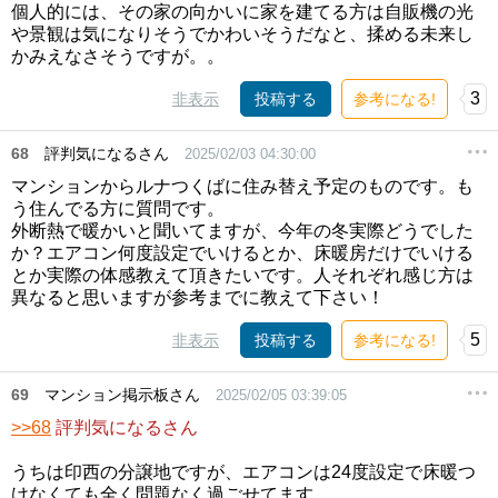
個人的には、その家の向かいに家を建てる方は自販機の光
や景観は気になりそうでかわいそうだなと、揉める未来し
かみえなさそうですが。。
3
非表示
投稿する
参考になる!
68
評判気になるさん
2025/02/03 04:30:00
マンションからルナつくばに住み替え予定のものです。も
う住んでる方に質問です。
外断熱で暖かいと聞いてますが、今年の冬実際どうでした
か？エアコン何度設定でいけるとか、床暖房だけでいける
とか実際の体感教えて頂きたいです。人それぞれ感じ方は
異なると思いますが参考までに教えて下さい！
5
非表示
投稿する
参考になる!
69
マンション掲示板さん
2025/02/05 03:39:05
>>68
評判気になるさん
うちは印西の分譲地ですが、エアコンは24度設定で床暖つ
けなくても全く問題なく過ごせてます。