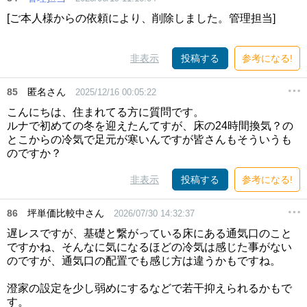
[ご本人様からの依頼により、削除しました。管理担当]
非表示
投稿する
参考になる!
85
匿名さん
2025/12/16 00:05:22
こんにちは、住まれてる方に質問です。
ルナで初めての冬を迎えたんてすが、床の24時間換気？の
とこからの冷気で足元が寒いんですが皆さんもそういうも
のですか？
非表示
投稿する
参考になる!
86
坪単価比較中さん
2026/07/30 14:32:37
遅レスですが、基礎と繋がっている床にある通気口のこと
ですかね、そんなに気になるほどの冷気は感じた事がない
のですが、通気口の配置でも感じ方は違うかもですね。
澄家の設定を少し弱めにするなどで若干抑えられるかもで
す。