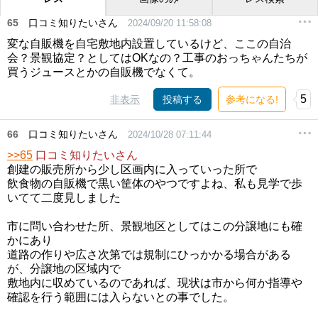
65
口コミ知りたいさん
2024/09/20 11:58:08
変な自販機を自宅敷地内設置しているけど、ここの自治
会？景観協定？としてはOKなの？工事のおっちゃんたちが
買うジュースとかの自販機でなくて。
5
非表示
投稿する
参考になる!
66
口コミ知りたいさん
2024/10/28 07:11:44
>>65
口コミ知りたいさん
創建の販売所から少し区画内に入っていった所で
飲食物の自販機で黒い筐体のやつですよね、私も見学で歩
いてて二度見しました
市に問い合わせた所、景観地区としてはこの分譲地にも確
かにあり
道路の作りや広さ次第では規制にひっかかる場合がある
が、分譲地の区域内で
敷地内に収めているのであれば、現状は市から何か指導や
確認を行う範囲には入らないとの事でした。