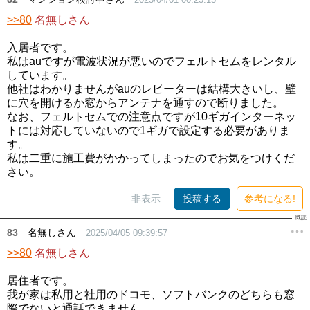
>>80
名無しさん
入居者です。
私はauですが電波状況が悪いのでフェルトセムをレンタル
しています。
他社はわかりませんがauのレピーターは結構大きいし、壁
に穴を開けるか窓からアンテナを通すので断りました。
なお、フェルトセムでの注意点ですが10ギガインターネッ
トには対応していないので1ギガで設定する必要がありま
す。
私は二重に施工費がかかってしまったのでお気をつけくだ
さい。
非表示
投稿する
参考になる!
83
名無しさん
2025/04/05 09:39:57
>>80
名無しさん
居住者です。
我が家は私用と社用のドコモ、ソフトバンクのどちらも窓
際でないと通話できません。