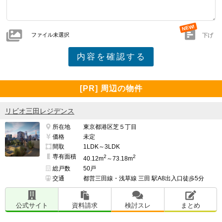
ファイル未選択
下げ
[PR] 周辺の物件
リビオ三田レジデンス
所在地
東京都港区芝５丁目
価格
未定
間取
1LDK～3LDK
専有面積
2
2
40.12m
～73.18m
総戸数
50戸
交通
都営三田線・浅草線 三田 駅A8出入口徒歩5分
公式サイト
資料請求
検討スレ
まとめ