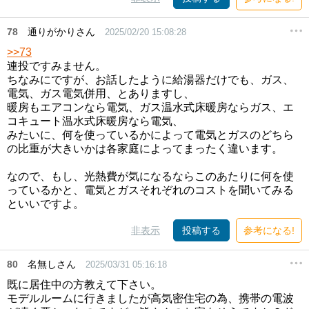
78
通りがかりさん
2025/02/20 15:08:28
>>73
連投ですみません。
ちなみにですが、お話したように給湯器だけでも、ガス、
電気、ガス電気併用、とありますし、
暖房もエアコンなら電気、ガス温水式床暖房ならガス、エ
コキュート温水式床暖房なら電気、
みたいに、何を使っているかによって電気とガスのどちら
の比重が大きいかは各家庭によってまったく違います。
なので、もし、光熱費が気になるならこのあたりに何を使
っているかと、電気とガスそれぞれのコストを聞いてみる
といいですよ。
非表示
投稿する
参考になる!
80
名無しさん
2025/03/31 05:16:18
既に居住中の方教えて下さい。
モデルルームに行きましたが高気密住宅の為、携帯の電波