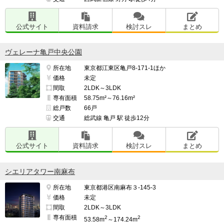
公式サイト
資料請求
検討スレ
まとめ
ヴェレーナ亀戸中央公園
所在地
東京都江東区亀戸8-171-1ほか
価格
未定
間取
2LDK～3LDK
専有面積
58.75m²～76.16m²
総戸数
66戸
交通
総武線 亀戸 駅 徒歩12分
公式サイト
資料請求
検討スレ
まとめ
シエリアタワー南麻布
所在地
東京都港区南麻布３-145-3
価格
未定
間取
2LDK～3LDK
専有面積
2
2
53.58m
～174.24m