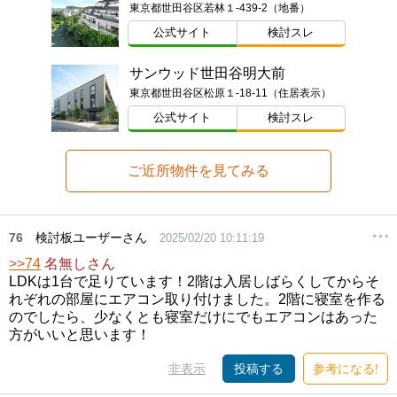
東京都世田谷区若林１-439-2（地番）
公式サイト
検討スレ
サンウッド世田谷明大前
東京都世田谷区松原１-18-11（住居表示）
公式サイト
検討スレ
ご近所物件を見てみる
76
検討板ユーザーさん
2025/02/20 10:11:19
>>74
名無しさん
LDKは1台で足りています！2階は入居しばらくしてからそ
れぞれの部屋にエアコン取り付けました。2階に寝室を作る
のでしたら、少なくとも寝室だけにでもエアコンはあった
方がいいと思います！
非表示
投稿する
参考になる!