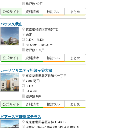
総戸数 49戸
公式
サイト
資料
請求
検討
スレ
まとめ
バウス久我山
東京都杉並区宮前5丁目
未定
2LDK～4LDK
55.55m²～106.31m²
総戸数 139戸
公式
サイト
資料
請求
検討
スレ
まとめ
カーサソサエティ祖師ヶ谷大蔵
東京都世田谷区祖師谷一丁目
7,880万円
3LDK
61.45m²
総戸数 6戸
公式
サイト
資料
請求
検討
スレ
まとめ
ピアース三軒茶屋テラス
東京都世田谷区若林１-439-2
9000万円台～1億4000万円台※1000万円単位（予定）