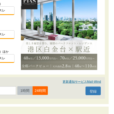
）
スレ
）
スレ
番）ほか
スレ
更新通知サービスMail-Wind
1時間
24時間