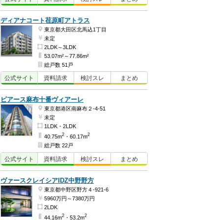
ディアナコート荏原町アトラス
東京都大田区北馬込1丁目
未定
2LDK～3LDK
53.07m²～77.86m²
総戸数 51戸
公式
サイト
資料
請求
検討
スレ
まとめ
ピアース麻布十番ヴィアーレ
東京都港区南麻布２-4-51
未定
1LDK・2LDK
2
2
40.75m
・60.17m
総戸数 22戸
公式
サイト
資料
請求
検討
スレ
まとめ
ヴァースクレイシアIDZ中野野方
東京都中野区野方４-921-6
5960万円～7380万円
2LDK
2
2
44.16m
・53.2m