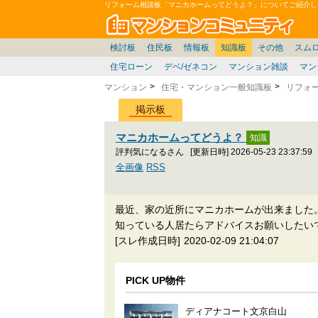
リフォーム相談板「マニカホームってどうよ？」についてご紹介し
マン
東京23区
東京
価格表
雑談
お便り返し
関東
東京都
注文住宅
神奈川
賃貸
中部
スムログ出張所
神奈川県
建売住宅
東京市部
座談会/対談
移住相談
近畿
埼玉/千葉/関東
千葉県
北海道
戸建質問
神奈川/横浜
リゾート
暮らしやすさ評価
ブロガーの本音
埼玉県
東北
札幌/東北/北陸/信越
住宅設備
広告
千葉
中国
愛知県
バトル
埼玉
九州
マンシ
見学
大
検討板
住民板
情報板
知識板
その他
スム
住宅ローン
デベ/ゼネコン
マンション雑談
マン
マンション
住宅・マンション一般知識板
リフォ
掲示板
マニカホームってどうよ？
評判気になるさん
[更新日時] 2026-05-23 23:37:59
全画像
RSS
最近、家の近所にマニカホームが出来ました
知っている人居たらアドバイスお願いしたい
[スレ作成日時]
2020-02-09 21:04:07
PICK UP物件
ディアナコート文京白山