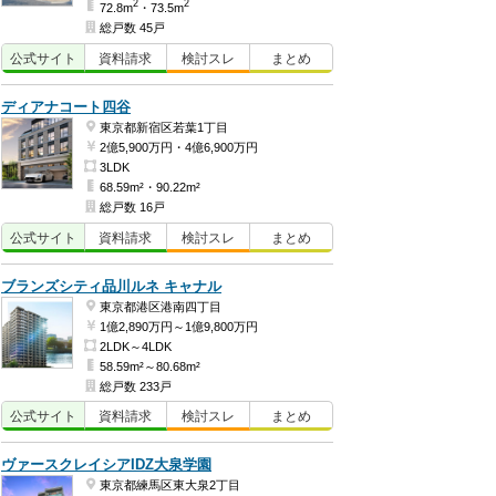
2
2
72.8m
・73.5m
総戸数 45戸
公式
サイト
資料
請求
検討
スレ
まとめ
ディアナコート四谷
東京都新宿区若葉1丁目
2億5,900万円・4億6,900万円
3LDK
68.59m²・90.22m²
総戸数 16戸
公式
サイト
資料
請求
検討
スレ
まとめ
ブランズシティ品川ルネ キャナル
東京都港区港南四丁目
1億2,890万円～1億9,800万円
2LDK～4LDK
58.59m²～80.68m²
総戸数 233戸
公式
サイト
資料
請求
検討
スレ
まとめ
ヴァースクレイシアIDZ大泉学園
東京都練馬区東大泉2丁目