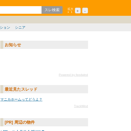
拡大
+
-
x
1
歌山
中国/四国
九州/沖縄
ション
シニア
お知らせ
Powered by feedwind
最近見たスレッド
マニカホームってどうよ？
TrackWind
[PR] 周辺の物件