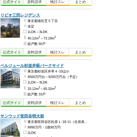
公式
サイト
資料
請求
検討
スレ
まとめ
リビオ三田レジデンス
東京都港区芝５丁目
未定
1LDK～3LDK
2
2
40.12m
～73.18m
総戸数 50戸
公式
サイト
資料
請求
検討
スレ
まとめ
ベルジュール杉並井荻パークサイド
東京都杉並区井草４-10ほか
4500万円台～9200万円台（予定）
1LDK～3LDK
2
2
33.12m
～65.32m
総戸数 33戸
公式
サイト
資料
請求
検討
スレ
まとめ
サンウッド世田谷明大前
東京都世田谷区松原１-18-11（住居表示）
9990万円・1億90万円
2LDK