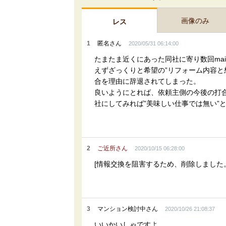
画像のみ
レス
1
匿名さん
2020/05/31 06:14:00
たまたま近くにあった同社に寄り数回ma
えずざっくりと希望の”リフォーム内容と
合を理由に辞退されてしまった。
良いようにとれば、依頼主側の今後の打
社にしてみれば”美味しい仕事では無い”
2
ご近所さん
2020/10/15 06:28:00
[情報交換を阻害するため、削除しました
3
マンション検討中さん
2020/10/26 21:08:37
いいかいしゃですよ。