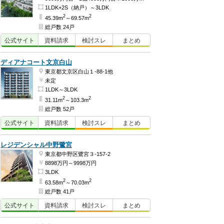
1LDK+2S（納戸）～3LDK
2
2
45.39m
～69.57m
総戸数 24戸
公式
サイト
資料
請求
検討
スレ
まとめ
ディアナコート文京白山
東京都文京区白山１-88-1他
未定
1LDK～3LDK
2
2
31.11m
～103.3m
総戸数 52戸
公式
サイト
資料
請求
検討
スレ
まとめ
レジデンシャル中野鷺宮
東京都中野区鷺宮３-157-2
8898万円～9998万円
3LDK
2
2
63.58m
～70.03m
総戸数 41戸
公式
サイト
資料
請求
検討
スレ
まとめ