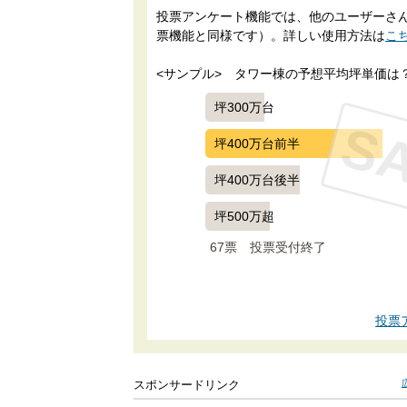
投票アンケート機能では、他のユーザーさんに
票機能と同様です）。詳しい使用方法は
こ
<サンプル>　タワー棟の予想平均坪単価は
坪300万台
S
坪400万台前半
坪400万台後半
坪500万超
67票　
投票受付終了
投票
スポンサードリンク