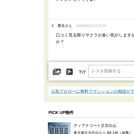
4
匿名さん
2026/05/23 14:37:59
口コミ見る限りサクラが多い気がします
か？
下げ
人気ブロガーに無料でマンションの相談が
PICK UP物件
ディアナコート文京白山
東京都文京区白山１-88-1他（地番）