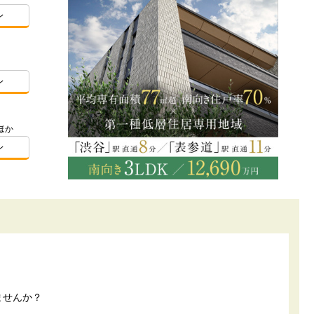
レ
レ
ほか
レ
ませんか？