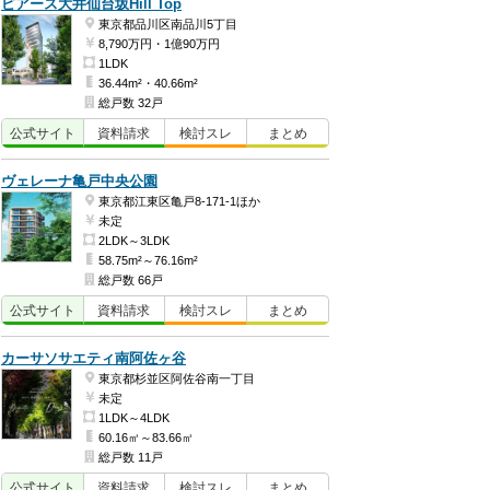
ピアース大井仙台坂Hill Top
東京都品川区南品川5丁目
8,790万円・1億90万円
1LDK
36.44m²・40.66m²
総戸数 32戸
公式
サイト
資料
請求
検討
スレ
まとめ
ヴェレーナ亀戸中央公園
東京都江東区亀戸8-171-1ほか
未定
2LDK～3LDK
58.75m²～76.16m²
総戸数 66戸
公式
サイト
資料
請求
検討
スレ
まとめ
カーサソサエティ南阿佐ヶ谷
東京都杉並区阿佐谷南一丁目
未定
1LDK～4LDK
60.16㎡～83.66㎡
総戸数 11戸
公式
サイト
資料
請求
検討
スレ
まとめ