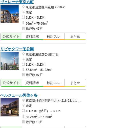
ヴェレーナ東京六町
東京都足立区南花畑２-18-2
未定
2LDK・3LDK
2
2
56m
～75.68m
総戸数 47戸
公式
サイト
資料
請求
検討
スレ
まとめ
リビオタワー芝公園
東京都港区芝公園2丁目
未定
1LDK・2LDK
57.64m²～81.22m²
総戸数 97戸
公式
サイト
資料
請求
検討
スレ
まとめ
ベルジュール阿佐ヶ谷
東京都杉並区阿佐谷北４-216-23および同番2
未定
1LDK+S（納戸）～3LDK
2
2
55.24m
～67.94m
総戸数 19戸