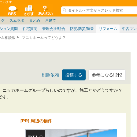
ています。
ションコミュニティ
全掲示板
物件検索
サイトについて
ョン管理
記
阪府
茨城
その他
家具
名古屋/東海
兵庫県
札幌
ニュース
ノウハウ
仙台/新潟/東北
福岡県
大阪/兵庫/京都/関西
個人取引
東京都
名古屋/東海
政治
神奈川県
中国/四国/九州/沖縄
譲渡
埼玉県
大阪
ミクル
兵庫
千葉県
使い方/練習
京都/滋賀
お知らせ
奈良/和
ログ
スムラボ
まとめ
戸建て
ション質問
住宅質問
管理会社/組合
防犯/防災/防音
リフォーム
中古マン
ーム相談板
マニカホームってどうよ？
参考になる! 計2
削除依頼
。ニッカホームグループらしいのですが、施工とかどうですか？
です。
[PR] 周辺の物件