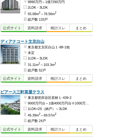
9890万円～1億7290万円
2LDK・3LDK
2
2
55.08m
～76.56m
総戸数 133戸
公式
サイト
資料
請求
検討
スレ
まとめ
ディアナコート文京白山
東京都文京区白山１-88-1他
未定
1LDK～3LDK
2
2
31.11m
～103.3m
総戸数 52戸
公式
サイト
資料
請求
検討
スレ
まとめ
ピアース三軒茶屋テラス
東京都世田谷区若林１-439-2
9000万円台～1億4000万円台※1000万円単位（予定）
1LDK+2S（納戸）～3LDK
2
2
45.39m
～69.57m
総戸数 24戸
公式
サイト
資料
請求
検討
スレ
まとめ