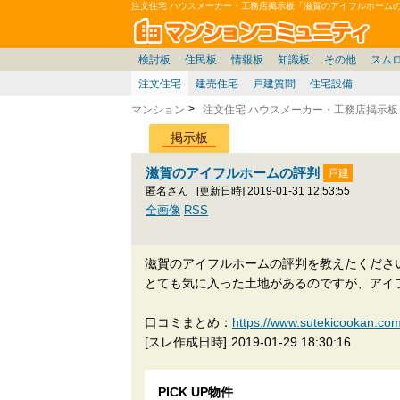
注文住宅 ハウスメーカー・工務店掲示板「滋賀のアイフルホーム
マン
東京23区
東京
価格表
住宅ローン
雑談
お便り返し
関東
東京都
神奈川
賃貸
中部
スムログ出張所
神奈川県
東京市部
デベ/ゼネコン
座談会/対談
移住相談
近畿
埼玉/千葉/関東
千葉県
北海道
神奈川/横浜
リゾート
暮らしやすさ評価
ブロガーの本音
マンション雑談
埼玉県
東北
札幌/東北/北陸/信越
広告
千葉
中国
愛知県
バトル
埼玉
九州
マンシ
見学
マン
大
検討板
住民板
情報板
知識板
その他
スム
注文住宅
建売住宅
戸建質問
住宅設備
マンション
注文住宅 ハウスメーカー・工務店掲示板
掲示板
滋賀のアイフルホームの評判
匿名さん
[更新日時] 2019-01-31 12:53:55
全画像
RSS
滋賀のアイフルホームの評判を教えたくださ
とても気に入った土地があるのですが、アイ
口コミまとめ：
https://www.sutekicooka
[スレ作成日時]
2019-01-29 18:30:16
PICK UP物件