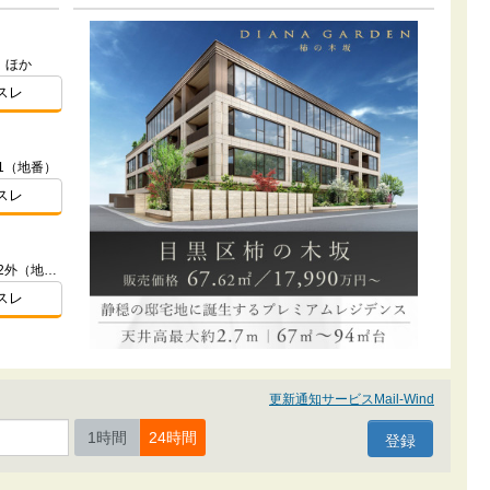
）ほか
スレ
1（地番）
スレ
東京都練馬区石神井町3丁目927番2外（地番）
スレ
更新通知サービスMail-Wind
1時間
24時間