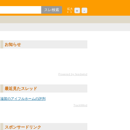
拡大
+
-
x
1
歌山
ション
中国/四国
シニア
九州/沖縄
お知らせ
Powered by feedwind
最近見たスレッド
滋賀のアイフルホームの評判
TrackWind
スポンサードリンク