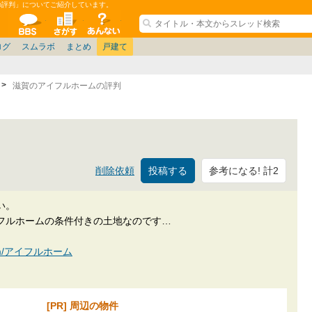
の評判」についてご紹介しています。
ションコミュニティ
全掲示板
物件検索
サイトについて
ョン管理
記
ション質問
阪府
茨城
その他
家具
名古屋/東海
兵庫県
札幌
ニュース
ノウハウ
住宅質問
仙台/新潟/東北
福岡県
大阪/兵庫/京都/関西
個人取引
東京都
管理会社/組合
名古屋/東海
政治
神奈川県
中国/四国/九州/沖縄
譲渡
防犯/防災/防音
埼玉県
大阪
ミクル
兵庫
千葉県
使い方/練習
リフォーム
京都/滋賀
お知らせ
奈良/和
中古マン
ログ
スムラボ
まとめ
戸建て
滋賀のアイフルホームの評判
参考になる! 計2
削除依頼
い。
フルホームの条件付きの土地なのです…
n.com/アイフルホーム
[PR] 周辺の物件