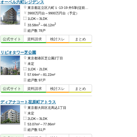
オーベル六町レジデンス
東京都足立区六町１-13-19 外5筆(従前地番)ほか
3900万円台～9900万円台（予定）
1LDK～3LDK
2
2
33.58m
～66.12m
総戸数 78戸
公式
サイト
資料
請求
検討
スレ
まとめ
リビオタワー芝公園
東京都港区芝公園2丁目
未定
1LDK・2LDK
57.64m²～81.22m²
総戸数 97戸
公式
サイト
資料
請求
検討
スレ
まとめ
ディアナコート荏原町アトラス
東京都大田区北馬込1丁目
未定
2LDK～3LDK
53.07m²～77.86m²
総戸数 51戸