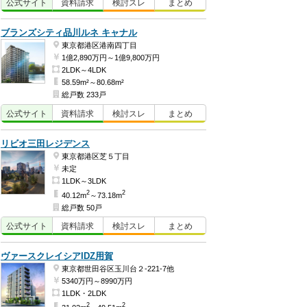
公式
サイト
資料
請求
検討
スレ
まとめ
ブランズシティ品川ルネ キャナル
東京都港区港南四丁目
1億2,890万円～1億9,800万円
2LDK～4LDK
58.59m²～80.68m²
総戸数 233戸
公式
サイト
資料
請求
検討
スレ
まとめ
リビオ三田レジデンス
東京都港区芝５丁目
未定
1LDK～3LDK
2
2
40.12m
～73.18m
総戸数 50戸
公式
サイト
資料
請求
検討
スレ
まとめ
ヴァースクレイシアIDZ用賀
東京都世田谷区玉川台２-221-7他
5340万円～8990万円
1LDK・2LDK
2
2