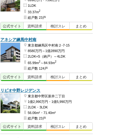
6998万円・7598万円
1LDK
2
33.37m
総戸数 23戸
公式
サイト
資料
請求
検討
スレ
まとめ
アネシア練馬中村南
東京都練馬区中村南２-7-15
8580万円～1億2890万円
2LDK+S（納戸）～4LDK
2
2
65.99m
～84.93m
総戸数 124戸
公式
サイト
資料
請求
検討
スレ
まとめ
リビオ中野レジデンス
東京都中野区新井二丁目
1億2,990万円・1億5,990万円
2LDK・3LDK
56.06m²・71.40m²
総戸数 23戸
公式
サイト
資料
請求
検討
スレ
まとめ