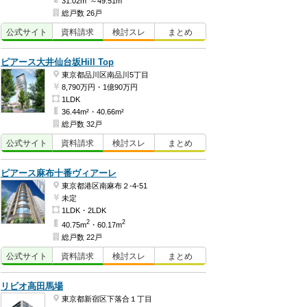
31.02m
～49.51m
総戸数 26戸
公式
サイト
資料
請求
検討
スレ
まとめ
ピアース大井仙台坂Hill Top
東京都品川区南品川5丁目
8,790万円・1億90万円
1LDK
36.44m²・40.66m²
総戸数 32戸
公式
サイト
資料
請求
検討
スレ
まとめ
ピアース麻布十番ヴィアーレ
東京都港区南麻布２-4-51
未定
1LDK・2LDK
2
2
40.75m
・60.17m
総戸数 22戸
公式
サイト
資料
請求
検討
スレ
まとめ
リビオ高田馬場
東京都新宿区下落合１丁目