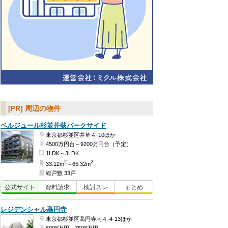
[PR] 周辺の物件
ベルジュール杉並井荻パークサイド
東京都杉並区井草４-10ほか
4500万円台～9200万円台（予定）
1LDK～3LDK
2
2
33.12m
～65.32m
総戸数 33戸
公式
サイト
資料
請求
検討
スレ
まとめ
レジデンシャル高円寺
東京都杉並区高円寺南４-4-13ほか