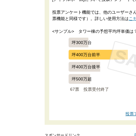
投票アンケート機能では、他のユーザーさんに
票機能と同様です）。詳しい使用方法は
こ
<サンプル>　タワー棟の予想平均坪単価は
坪300万台
S
坪400万台前半
坪400万台後半
坪500万超
67票　
投票受付終了
投票
スポンサードリンク