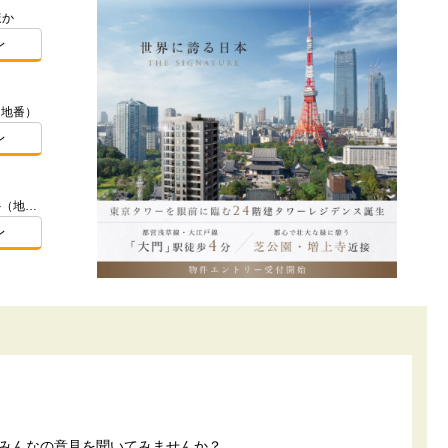
ほか
レ
（地番）
レ
東京都練馬区石神井町3丁目927番2外（地番）
レ
でみんなの意見を聞いてみませんか？