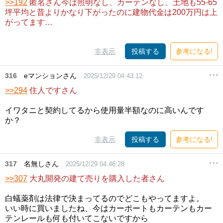
>>192
匿名さん今は照明なし、カーテンなし、土地も55-65
坪平均と昔よりかなり下がったのに建物代金は200万円は上
がってます…
非表示
投稿する
参考になる!
316
eマンションさん
2025/12/29 04:43:12
>>294
住人ですさん
イワタニと契約してるから使用量半額なのに高いんです
か？
非表示
投稿する
参考になる!
317
名無しさん
2025/12/29 04:46:28
>>307
大丸開発の建て売りを購入した者さん
白蟻薬剤は法律で決まってるのでどこもやってますよ。
いい時に買いましたね、今はカーポートもカーテンもカー
テンレールも何も付いてこないですから