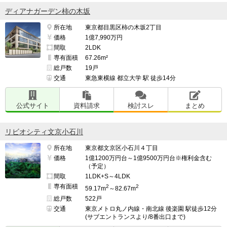
ディアナガーデン柿の木坂
所在地
東京都目黒区柿の木坂2丁目
価格
1億7,990万円
間取
2LDK
専有面積
67.26m²
総戸数
19戸
交通
東急東横線 都立大学 駅 徒歩14分
公式サイト
資料請求
検討スレ
まとめ
リビオシティ文京小石川
所在地
東京都文京区小石川４丁目
価格
1億1200万円台～1億9500万円台※権利金含む
（予定）
間取
1LDK+S～4LDK
専有面積
2
2
59.17m
～82.67m
総戸数
522戸
交通
東京メトロ丸ノ内線・南北線 後楽園 駅徒歩12分
(サブエントランスより/8番出口まで)