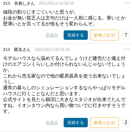
313
名無しさん
2021/03/11 14:59:33
値段の割りにすごくいいと思うが。
お金が無い貧乏人は文句だけは一人前に感じる。寒いとか
壁薄いとか言ってるが他もそう変わらんぞ。
7
非表示
投稿する
参考になる!
314
匿名さん
2021/03/17 00:32:04
モデルハウスなら温めてるんでしょうけど建売だと備え付
けのエアコンくらいしか付けられないんじゃないでしょう
か。
これから売る家なので他の暖房器具を使う出来ないでしょ
うし。
通常の暮らしのシミュレーションするならやっぱりモデル
ハウスに行くことなんだと思います。
公式サイトを見たら鵜沼に大きなスタジオが出来てたんで
すね。イオンタウン内なら買い物ついでに行きやすそうで
す。
2
非表示
投稿する
参考になる!