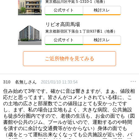
東京都品川区中延５-1310-1（地番）
公式サイト
検討スレ
リビオ高田馬場
東京都新宿区下落合１丁目937番1（地番）
公式サイト
検討スレ
ご近所物件を見てみる
310
名無しさん
2021/01/10 11:33:54
住み始めて3年です。確かに音は響きますが、まぁ、値段相
応だと思ってます。皆さんがコメントされている様に、こ
の土地の広さと部屋数でこの値段はとても安かったです
し、まず、私の場合は立地もよく、大きな病院、公共施設
も徒歩5分圏内ですので、老後の生活も、お金の面でも（図
書館や公共のジム、プールが近いので、運動するのや時間
を潰すのに余計な交通費等がかからない）身体の面でも
（歳をとって運転出来なくなっても公共施設が近い分、バ