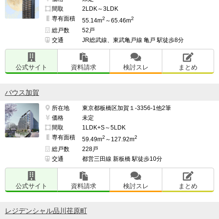
間取
2LDK～3LDK
専有面積
2
2
55.14m
～65.46m
総戸数
52戸
交通
JR総武線、東武亀戸線 亀戸 駅徒歩8分
公式サイト
資料請求
検討スレ
まとめ
バウス加賀
所在地
東京都板橋区加賀１-3356-1他2筆
価格
未定
間取
1LDK+S～5LDK
専有面積
2
2
59.49m
～127.92m
総戸数
228戸
交通
都営三田線 新板橋 駅徒歩10分
公式サイト
資料請求
検討スレ
まとめ
レジデンシャル品川荏原町