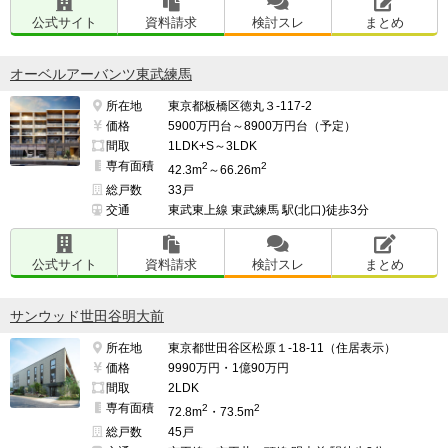
公式サイト
資料請求
検討スレ
まとめ
オーベルアーバンツ東武練馬
所在地
東京都板橋区徳丸３-117-2
価格
5900万円台～8900万円台（予定）
間取
1LDK+S～3LDK
専有面積
2
2
42.3m
～66.26m
総戸数
33戸
交通
東武東上線 東武練馬 駅(北口)徒歩3分
公式サイト
資料請求
検討スレ
まとめ
サンウッド世田谷明大前
所在地
東京都世田谷区松原１-18-11（住居表示）
価格
9990万円・1億90万円
間取
2LDK
専有面積
2
2
72.8m
・73.5m
総戸数
45戸