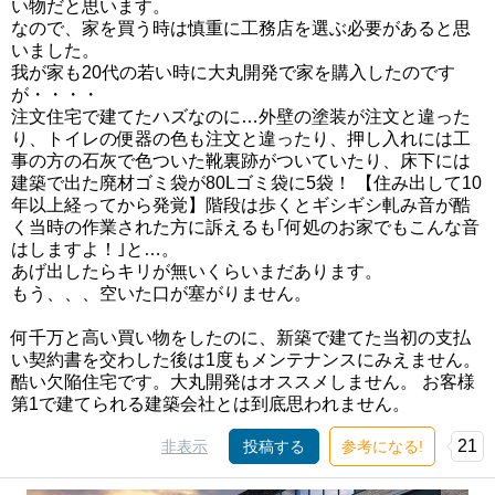
い物だと思います。
なので、家を買う時は慎重に工務店を選ぶ必要があると思
いました。
我が家も20代の若い時に大丸開発で家を購入したのです
が・・・・
注文住宅で建てたハズなのに…外壁の塗装が注文と違った
り、トイレの便器の色も注文と違ったり、押し入れには工
事の方の石灰で色ついた靴裏跡がついていたり、床下には
建築で出た廃材ゴミ袋が80Lゴミ袋に5袋！ 【住み出して10
年以上経ってから発覚】階段は歩くとギシギシ軋み音が酷
く当時の作業された方に訴えるも｢何処のお家でもこんな音
はしますよ！｣と…。
あげ出したらキリが無いくらいまだあります。
もう、、、空いた口が塞がりません。
何千万と高い買い物をしたのに、新築で建てた当初の支払
い契約書を交わした後は1度もメンテナンスにみえません。
酷い欠陥住宅です。大丸開発はオススメしません。 お客様
第1で建てられる建築会社とは到底思われません。
21
非表示
投稿する
参考になる!