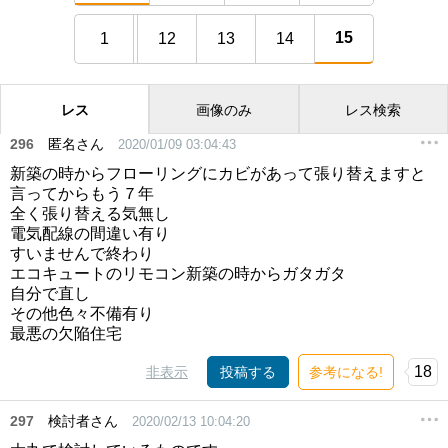
15
1
12
13
14
レス
画像のみ
レス検索
296
匿名さん
2020/01/09 03:04:43
新築の時からフローリングにカビがあって張り替えますと
言ってからもう７年
全く張り替える気無し
電気配線の間違い有り
すいませんで終わり
エコキュートのリモコン新築の時からガタガタ
自分で直し
その他色々不備有り
最悪の欠陥住宅
18
非表示
投稿する
参考になる!
297
検討者さん
2020/02/13 10:04:20