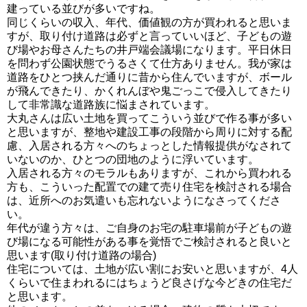
建っている並びが多いですね。
同じくらいの収入、年代、価値観の方が買われると思いま
すが、取り付け道路は必ずと言っていいほど、子どもの遊
び場やお母さんたちの井戸端会議場になります。平日休日
を問わず公園状態でうるさくて仕方ありません。我が家は
道路をひとつ挟んだ通りに昔から住んでいますが、ボール
が飛んできたり、かくれんぼや鬼ごっこで侵入してきたり
して非常識な道路族に悩まされています。
大丸さんは広い土地を買ってこういう並びで作る事が多い
と思いますが、整地や建設工事の段階から周りに対する配
慮、入居される方々へのちょっとした情報提供がなされて
いないのか、ひとつの団地のように浮いています。
入居される方々のモラルもありますが、これから買われる
方も、こういった配置での建て売り住宅を検討される場合
は、近所へのお気遣いも忘れないようになさってくださ
い。
年代が違う方々は、ご自身のお宅の駐車場前が子どもの遊
び場になる可能性がある事を覚悟でご検討されると良いと
思います(取り付け道路の場合)
住宅については、土地が広い割にお安いと思いますが、4人
くらいで住まわれるにはちょうど良さげな今どきの住宅だ
と思います。