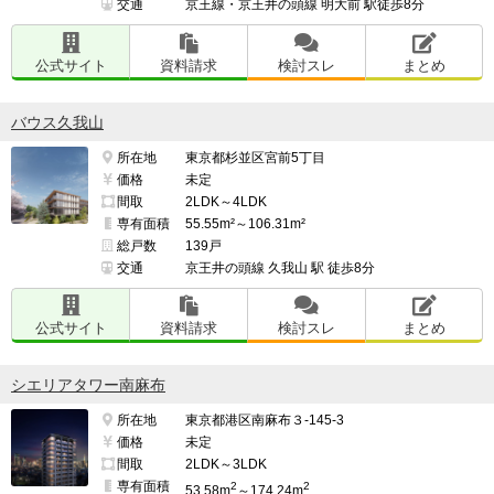
交通
京王線・京王井の頭線 明大前 駅徒歩8分
公式サイト
資料請求
検討スレ
まとめ
バウス久我山
所在地
東京都杉並区宮前5丁目
価格
未定
間取
2LDK～4LDK
専有面積
55.55m²～106.31m²
総戸数
139戸
交通
京王井の頭線 久我山 駅 徒歩8分
公式サイト
資料請求
検討スレ
まとめ
シエリアタワー南麻布
所在地
東京都港区南麻布３-145-3
価格
未定
間取
2LDK～3LDK
専有面積
2
2
53.58m
～174.24m