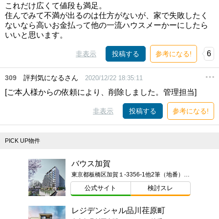
これだけ広くて値段も満足。
住んでみて不満が出るのは仕方がないが、家で失敗したく
ないなら高いお金払って他の一流ハウスメーかーにしたら
いいと思います。
6
非表示
投稿する
参考になる!
309
評判気になるさん
2020/12/22 18:35:11
[ご本人様からの依頼により、削除しました。管理担当]
非表示
投稿する
参考になる!
PICK UP物件
バウス加賀
東京都板橋区加賀１-3356-1他2筆（地番）ほか
公式サイト
検討スレ
レジデンシャル品川荏原町