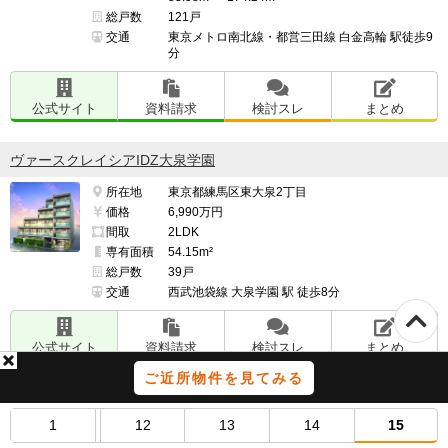
総戸数
121戸
交通
東京メトロ南北線・都営三田線 白金高輪 駅徒歩9
分
公式サイト
資料請求
検討スレ
まとめ
ヴァースクレイシアIDZ大泉学園
所在地
東京都練馬区東大泉2丁目
価格
6,990万円
間取
2LDK
専有面積
54.15m²
総戸数
39戸
交通
西武池袋線 大泉学園 駅 徒歩8分
公式サイト
資料請求
検討スレ
まとめ
ご近所物件を見てみる
サンウッド上用賀三丁目
1
12
13
14
15
所在地
東京都世田谷区上用賀３-186番1