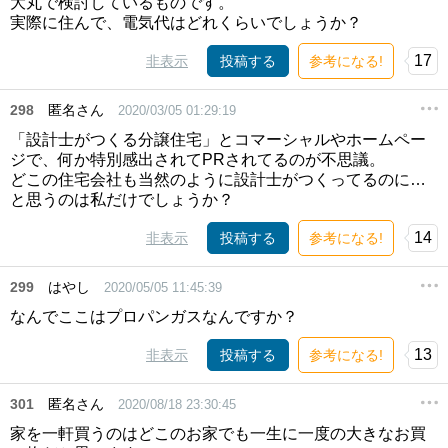
大丸で検討しているものです。
実際に住んで、電気代はどれくらいでしょうか？
17
非表示
投稿する
参考になる!
298
匿名さん
2020/03/05 01:29:19
「設計士がつくる分譲住宅」とコマーシャルやホームペー
ジで、何か特別感出されてPRされてるのが不思議。
どこの住宅会社も当然のように設計士がつくってるのに…
と思うのは私だけでしょうか？
14
非表示
投稿する
参考になる!
299
はやし
2020/05/05 11:45:39
なんでここはプロパンガスなんですか？
13
非表示
投稿する
参考になる!
301
匿名さん
2020/08/18 23:30:45
家を一軒買うのはどこのお家でも一生に一度の大きなお買