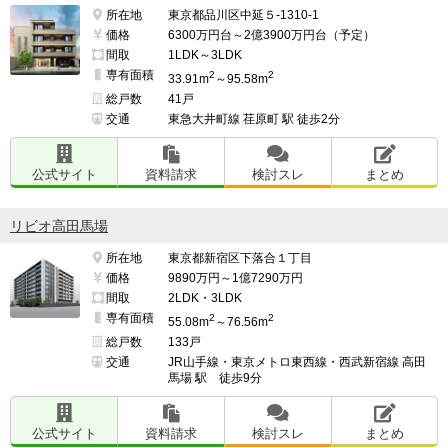
所在地
東京都品川区中延５-1310-1
価格
6300万円台～2億3900万円台（予定）
間取
1LDK～3LDK
専有面積
2
2
33.91m
～95.58m
総戸数
41戸
交通
東急大井町線 荏原町 駅 徒歩2分
公式サイト
資料請求
検討スレ
まとめ
リビオ高田馬場
所在地
東京都新宿区下落合１丁目
価格
9890万円～1億7290万円
間取
2LDK・3LDK
専有面積
2
2
55.08m
～76.56m
総戸数
133戸
交通
JR山手線・東京メトロ東西線・西武新宿線 高田
馬場 駅 徒歩9分
公式サイト
資料請求
検討スレ
まとめ