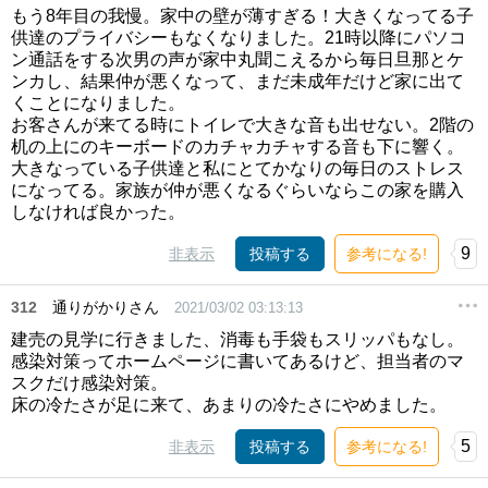
もう8年目の我慢。家中の壁が薄すぎる！大きくなってる子
供達のプライバシーもなくなりました。21時以降にパソコ
ン通話をする次男の声が家中丸聞こえるから毎日旦那とケ
ンカし、結果仲が悪くなって、まだ未成年だけど家に出て
くことになりました。
お客さんが来てる時にトイレで大きな音も出せない。2階の
机の上にのキーボードのカチャカチャする音も下に響く。
大きなっている子供達と私にとてかなりの毎日のストレス
になってる。家族が仲が悪くなるぐらいならこの家を購入
しなければ良かった。
9
非表示
投稿する
参考になる!
312
通りがかりさん
2021/03/02 03:13:13
建売の見学に行きました、消毒も手袋もスリッパもなし。
感染対策ってホームページに書いてあるけど、担当者のマ
スクだけ感染対策。
床の冷たさが足に来て、あまりの冷たさにやめました。
5
非表示
投稿する
参考になる!