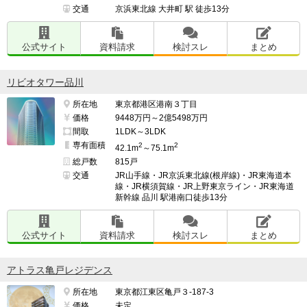
交通
京浜東北線 大井町 駅 徒歩13分
公式サイト
資料請求
検討スレ
まとめ
リビオタワー品川
所在地
東京都港区港南３丁目
価格
9448万円～2億5498万円
間取
1LDK～3LDK
専有面積
2
2
42.1m
～75.1m
総戸数
815戸
交通
JR山手線・JR京浜東北線(根岸線)・JR東海道本
線・JR横須賀線・JR上野東京ライン・JR東海道
新幹線 品川 駅港南口徒歩13分
公式サイト
資料請求
検討スレ
まとめ
アトラス亀戸レジデンス
所在地
東京都江東区亀戸３-187-3
価格
未定