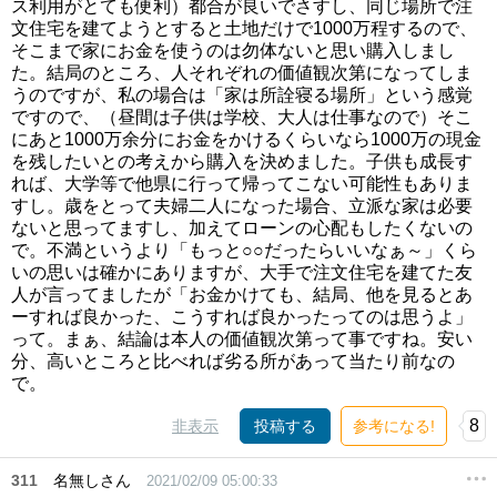
ス利用がとても便利）都合が良いでさすし、同じ場所で注
文住宅を建てようとすると土地だけで1000万程するので、
そこまで家にお金を使うのは勿体ないと思い購入しまし
た。結局のところ、人それぞれの価値観次第になってしま
うのですが、私の場合は「家は所詮寝る場所」という感覚
ですので、（昼間は子供は学校、大人は仕事なので）そこ
にあと1000万余分にお金をかけるくらいなら1000万の現金
を残したいとの考えから購入を決めました。子供も成長す
れば、大学等で他県に行って帰ってこない可能性もありま
すし。歳をとって夫婦二人になった場合、立派な家は必要
ないと思ってますし、加えてローンの心配もしたくないの
で。不満というより「もっと○○だったらいいなぁ～」くら
いの思いは確かにありますが、大手で注文住宅を建てた友
人が言ってましたが「お金かけても、結局、他を見るとあ
ーすれば良かった、こうすれば良かったってのは思うよ」
って。まぁ、結論は本人の価値観次第って事ですね。安い
分、高いところと比べれば劣る所があって当たり前なの
で。
8
非表示
投稿する
参考になる!
311
名無しさん
2021/02/09 05:00:33