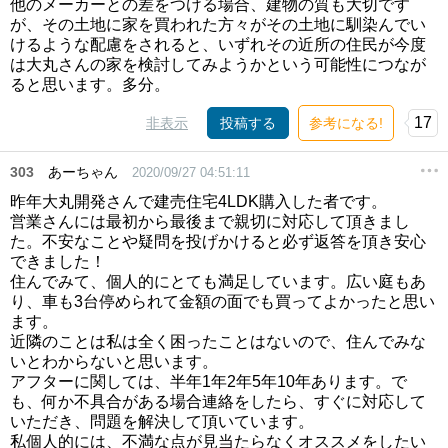
他のメーカーとの差をつける場合、建物の質も大切です
が、その土地に家を買われた方々がその土地に馴染んでい
けるような配慮をされると、いずれその近所の住民が今度
は大丸さんの家を検討してみようかという可能性につなが
ると思います。多分。
17
非表示
投稿する
参考になる!
303
あーちゃん
2020/09/27 04:51:11
昨年大丸開発さんで建売住宅4LDK購入した者です。
営業さんには最初から最後まで親切に対応して頂きまし
た。不安なことや疑問を投げかけると必ず返答を頂き安心
できました！
住んでみて、個人的にとても満足しています。広い庭もあ
り、車も3台停められて金額の面でも買ってよかったと思い
ます。
近隣のことは私は全く困ったことはないので、住んでみな
いとわからないと思います。
アフターに関しては、半年1年2年5年10年あります。で
も、何か不具合がある場合連絡をしたら、すぐに対応して
いただき、問題を解決して頂いています。
私個人的には、不満な点が見当たらなくオススメをしたい