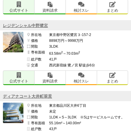
公式サイト
資料請求
検討スレ
まとめ
レジデンシャル中野鷺宮
所在地
東京都中野区鷺宮３-157-2
価格
8898万円～9998万円
間取
3LDK
専有面積
2
2
63.58m
～70.03m
総戸数
41戸
交通
西武新宿線 鷺ノ宮 駅徒歩6分
公式サイト
資料請求
検討スレ
まとめ
ディアナコート大井町翠景
所在地
東京都品川区大井6丁目
価格
未定
間取
1LDK＋S～3LDK ※Sはサービスルームです。
専有面積
55.16m²～140.00m²
総戸数
43戸