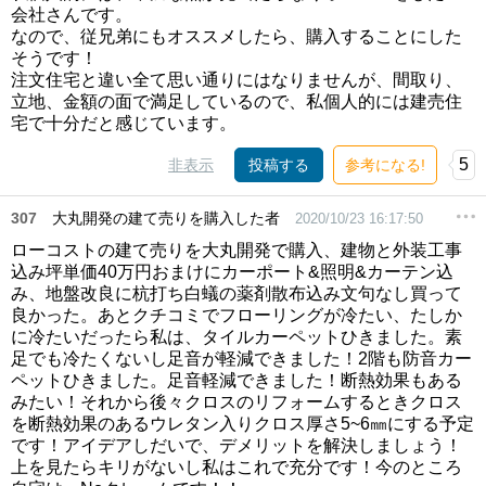
会社さんです。
なので、従兄弟にもオススメしたら、購入することにした
そうです！
注文住宅と違い全て思い通りにはなりませんが、間取り、
立地、金額の面で満足しているので、私個人的には建売住
宅で十分だと感じています。
5
非表示
投稿する
参考になる!
307
大丸開発の建て売りを購入した者
2020/10/23 16:17:50
ローコストの建て売りを大丸開発で購入、建物と外装工事
込み坪単価40万円おまけにカーポート&照明&カーテン込
み、地盤改良に杭打ち白蟻の薬剤散布込み文句なし買って
良かった。あとクチコミでフローリングが冷たい、たしか
に冷たいだったら私は、タイルカーペットひきました。素
足でも冷たくないし足音が軽減できました！2階も防音カー
ペットひきました。足音軽減できました！断熱効果もある
みたい！それから後々クロスのリフォームするときクロス
を断熱効果のあるウレタン入りクロス厚さ5~6㎜にする予定
です！アイデアしだいで、デメリットを解決しましょう！
上を見たらキリがないし私はこれで充分です！今のところ