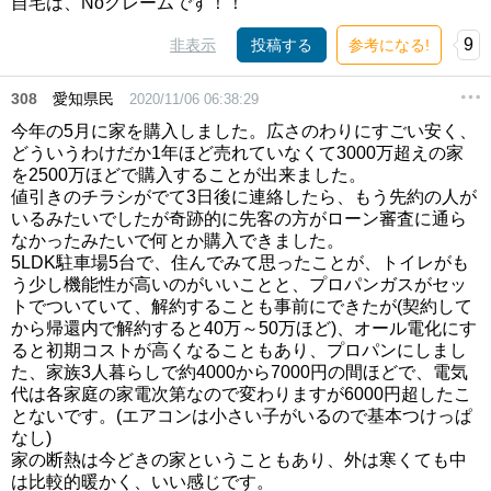
自宅は、Noクレームです！！
9
非表示
投稿する
参考になる!
308
愛知県民
2020/11/06 06:38:29
今年の5月に家を購入しました。広さのわりにすごい安く、
どういうわけだか1年ほど売れていなくて3000万超えの家
を2500万ほどで購入することが出来ました。
値引きのチラシがでて3日後に連絡したら、もう先約の人が
いるみたいでしたが奇跡的に先客の方がローン審査に通ら
なかったみたいで何とか購入できました。
5LDK駐車場5台で、住んでみて思ったことが、トイレがも
う少し機能性が高いのがいいことと、プロパンガスがセッ
トでついていて、解約することも事前にできたが(契約して
から帰還内で解約すると40万～50万ほど)、オール電化にす
ると初期コストが高くなることもあり、プロパンにしまし
た、家族3人暮らしで約4000から7000円の間ほどで、電気
代は各家庭の家電次第なので変わりますが6000円超したこ
とないです。(エアコンは小さい子がいるので基本つけっぱ
なし)
家の断熱は今どきの家ということもあり、外は寒くても中
は比較的暖かく、いい感じです。