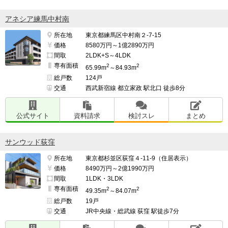
アネシア練馬中村南
所在地
東京都練馬区中村南２-7-15
価格
8580万円～1億2890万円
間取
2LDK+S～4LDK
専有面積
2
2
65.99m
～84.93m
総戸数
124戸
交通
西武新宿線 都立家政 駅北口 徒歩8分
公式サイト
資料請求
検討スレ
まとめ
サンウッド荻窪
所在地
東京都杉並区荻窪４-11-9（住居表示）
価格
8490万円～2億1990万円
間取
1LDK・3LDK
専有面積
2
2
49.35m
～84.07m
総戸数
19戸
交通
JR中央線・総武線 荻窪 駅徒歩7分