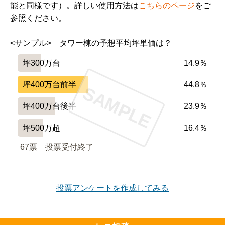
能と同様です）。詳しい使用方法は
こちらのページ
をご
参照ください。
<サンプル>　タワー棟の予想平均坪単価は？
坪300万台
14.9％
坪400万台前半
44.8％
SAMPLE
坪400万台後半
23.9％
坪500万超
16.4％
67票　
投票受付終了
投票アンケートを作成してみる