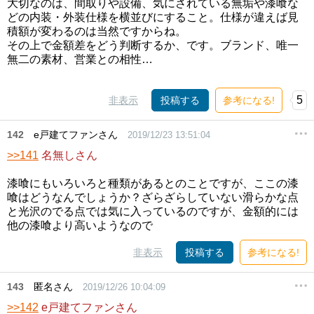
大切なのは、間取りや設備、気にされている無垢や漆喰な
どの内装・外装仕様を横並びにすること。仕様が違えば見
積額が変わるのは当然ですからね。
その上で金額差をどう判断するか、です。ブランド、唯一
無二の素材、営業との相性…
5
非表示
投稿する
参考になる!
142
e戸建てファンさん
2019/12/23 13:51:04
>>141
名無しさん
漆喰にもいろいろと種類があるとのことですが、ここの漆
喰はどうなんでしょうか？ざらざらしていない滑らかな点
と光沢のでる点では気に入っているのですが、金額的には
他の漆喰より高いようなので
非表示
投稿する
参考になる!
143
匿名さん
2019/12/26 10:04:09
>>142
e戸建てファンさん