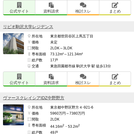
公式サイト
資料請求
検討スレ
まとめ
リビオ駒沢大学レジデンス
所在地
東京都世田谷区上馬五丁目
価格
未定
間取
2LDK～3LDK
専有面積
73.12m²～121.34m²
総戸数
17戸
交通
東急田園都市線 駒沢大学 駅 徒歩13分
公式サイト
資料請求
検討スレ
まとめ
ヴァースクレイシアIDZ中野野方
所在地
東京都中野区野方４-921-6
価格
5960万円～7380万円
間取
2LDK
専有面積
2
2
44.16m
・53.2m
総戸数
49戸