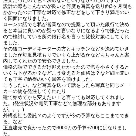
注文だったので色々決めないといけなかったのですが
設計の際もこんなのが良いと何度も写真を送り約3ヶ月間も
かかったのに丁寧な対応で修正などをして下さり満足のい
く図面になりました。
ローンの話でも私が営業なので提案して頂いた銀行で決め
ると本当に良いのか疑って言いなりになるようで嫌だった
ので検討している所の銀行名を言うと比較対象にしてくれ
ました。
その後コーディネーターの方とキッチンなどを決めていき
ましたが毎度見積もりでいくら上がるかなどもちゃんと案
内してくれたので安心できました。
価格の話でできるだけ抑えたかったので窓を小さくすると
いくら下がるか？などこう変えると価格は？など細々聞い
ても丁寧で納得のいく回答を頂けました。
こうしたい。など写真を送って話をしたら写真と同じメー
カーの物を発注してくれたり
建て始めてから変えたい！と言っても対応してくれまし
た。(発注状況や電気工事などで無理な部分もあります
が。。。)
外構会社も委託？のようですが今の予算ならここまででき
る。など
正直建売で良かったので3000万の予算+700にはなりまし
た。