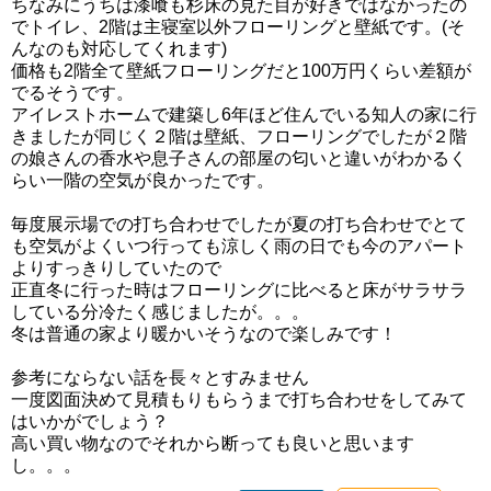
ちなみにうちは漆喰も杉床の見た目が好きではなかったの
でトイレ、2階は主寝室以外フローリングと壁紙です。(そ
んなのも対応してくれます)
価格も2階全て壁紙フローリングだと100万円くらい差額が
でるそうです。
アイレストホームで建築し6年ほど住んでいる知人の家に行
きましたが同じく２階は壁紙、フローリングでしたが２階
の娘さんの香水や息子さんの部屋の匂いと違いがわかるく
らい一階の空気が良かったです。
毎度展示場での打ち合わせでしたが夏の打ち合わせでとて
も空気がよくいつ行っても涼しく雨の日でも今のアパート
よりすっきりしていたので
正直冬に行った時はフローリングに比べると床がサラサラ
している分冷たく感じましたが。。。
冬は普通の家より暖かいそうなので楽しみです！
参考にならない話を長々とすみません
一度図面決めて見積もりもらうまで打ち合わせをしてみて
はいかがでしょう？
高い買い物なのでそれから断っても良いと思います
し。。。