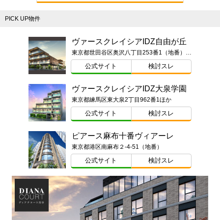
PICK UP物件
ヴァースクレイシアIDZ自由が丘
東京都世田谷区奥沢八丁目253番1（地番）東京都世田谷区奥沢八丁目1番23-○○○号（住居表示）
公式サイト
検討スレ
ヴァースクレイシアIDZ大泉学園
東京都練馬区東大泉2丁目962番1ほか
公式サイト
検討スレ
ピアース麻布十番ヴィアーレ
東京都港区南麻布２-4-51（地番）
公式サイト
検討スレ