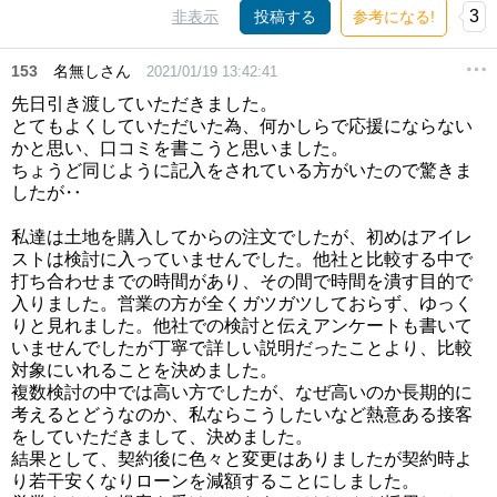
3
非表示
投稿する
参考になる!
153
名無しさん
2021/01/19 13:42:41
先日引き渡していただきました。
とてもよくしていただいた為、何かしらで応援にならない
かと思い、口コミを書こうと思いました。
ちょうど同じように記入をされている方がいたので驚きま
したが‥
私達は土地を購入してからの注文でしたが、初めはアイレ
ストは検討に入っていませんでした。他社と比較する中で
打ち合わせまでの時間があり、その間で時間を潰す目的で
入りました。営業の方が全くガツガツしておらず、ゆっく
りと見れました。他社での検討と伝えアンケートも書いて
いませんでしたが丁寧で詳しい説明だったことより、比較
対象にいれることを決めました。
複数検討の中では高い方でしたが、なぜ高いのか長期的に
考えるとどうなのか、私ならこうしたいなど熱意ある接客
をしていただきまして、決めました。
結果として、契約後に色々と変更はありましたが契約時よ
り若干安くなりローンを減額することにしました。