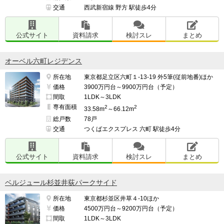
交通
西武新宿線 野方 駅徒歩4分
公式サイト
資料請求
検討スレ
まとめ
オーベル六町レジデンス
所在地
東京都足立区六町１-13-19 外5筆(従前地番)ほか
価格
3900万円台～9900万円台（予定）
間取
1LDK～3LDK
専有面積
2
2
33.58m
～66.12m
総戸数
78戸
交通
つくばエクスプレス 六町 駅徒歩4分
公式サイト
資料請求
検討スレ
まとめ
ベルジュール杉並井荻パークサイド
所在地
東京都杉並区井草４-10ほか
価格
4500万円台～9200万円台（予定）
間取
1LDK～3LDK