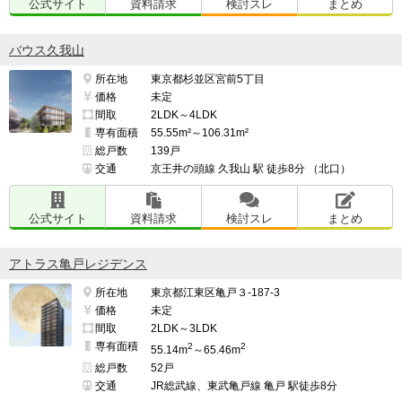
公式サイト
資料請求
検討スレ
まとめ
バウス久我山
所在地
東京都杉並区宮前5丁目
価格
未定
間取
2LDK～4LDK
専有面積
55.55m²～106.31m²
総戸数
139戸
交通
京王井の頭線 久我山 駅 徒歩8分 （北口）
公式サイト
資料請求
検討スレ
まとめ
アトラス亀戸レジデンス
所在地
東京都江東区亀戸３-187-3
価格
未定
間取
2LDK～3LDK
専有面積
2
2
55.14m
～65.46m
総戸数
52戸
交通
JR総武線、東武亀戸線 亀戸 駅徒歩8分