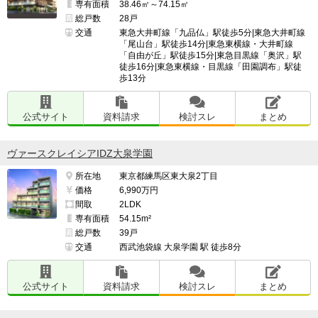
専有面積
38.46㎡～74.15㎡
総戸数
28戸
交通
東急大井町線「九品仏」駅徒歩5分|東急大井町線
「尾山台」駅徒歩14分|東急東横線・大井町線
「自由が丘」駅徒歩15分|東急目黒線「奥沢」駅
徒歩16分|東急東横線・目黒線「田園調布」駅徒
歩13分
公式サイト
資料請求
検討スレ
まとめ
ヴァースクレイシアIDZ大泉学園
所在地
東京都練馬区東大泉2丁目
価格
6,990万円
間取
2LDK
専有面積
54.15m²
総戸数
39戸
交通
西武池袋線 大泉学園 駅 徒歩8分
公式サイト
資料請求
検討スレ
まとめ