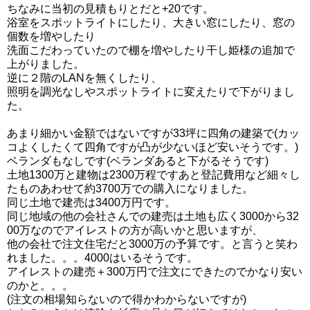
ちなみに当初の見積もりとだと+20です。
浴室をスポットライトにしたり、大きい窓にしたり、窓の
個数を増やしたり
洗面こだわっていたので棚を増やしたり干し姫様の追加で
上がりました。
逆に２階のLANを無くしたり、
照明を調光なしやスポットライトに変えたりで下がりまし
た。
あまり細かい金額ではないですが33坪に四角の建築で(カッ
コよくしたくて四角ですが凸が少ないほど安いそうです。)
ベランダもなしです(ベランダあると下がるそうです)
土地1300万と建物は2300万程ですあと登記費用など細々し
たものあわせて約3700万での購入になりました。
同じ土地で建売は3400万円です。
同じ地域の他の会社さんでの建売は土地も広く3000から32
00万なのでアイレストの方が高いかと思いますが、
他の会社で注文住宅だと3000万の予算です。と言うと笑わ
れました。。。4000はいるそうです。
アイレストの建売＋300万円で注文にできたのでかなり安い
のかと。。。
(注文の相場知らないので得かわからないですが)