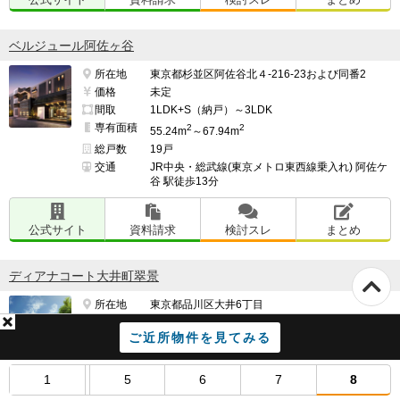
ベルジュール阿佐ヶ谷
所在地
東京都杉並区阿佐谷北４-216-23および同番2
価格
未定
間取
1LDK+S（納戸）～3LDK
専有面積
2
2
55.24m
～67.94m
総戸数
19戸
交通
JR中央・総武線(東京メトロ東西線乗入れ) 阿佐ケ
谷 駅徒歩13分
公式サイト
資料請求
検討スレ
まとめ
ディアナコート大井町翠景
所在地
東京都品川区大井6丁目
価格
未定
ご近所物件を見てみる
間取
1LDK＋S～3LDK ※Sはサービスルーム（納
戸）です。
専有面積
55.16m²～140.00m²
1
5
6
7
8
総戸数
43戸