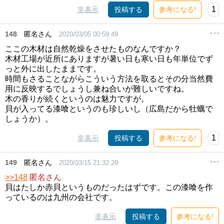
1
非表示
投稿する
参考になる!
148
匿名さん
2020/03/05 00:59:49
ここの木材は自然乾燥をさせたものなんですか？
木材工場が近所にありますが暑い日も寒い日も年単位でず
っと外に出したままです。
時間もさることながらこういう方法を取るとその分当然費
用に反映するでしょうし兼ね合いが難しいですね。
木の香りが続くというのは魅力ですが。
貝が入ってる漆喰というのも珍しいし（広島だから牡蠣で
しょうか）。
1
非表示
投稿する
参考になる!
149
匿名さん
2020/03/15 21:32:29
>>148
匿名さん
貝はたしか赤貝というものだったはずです。この漆喰を作
っているのは九州の会社です。
非表示
投稿する
参考になる!