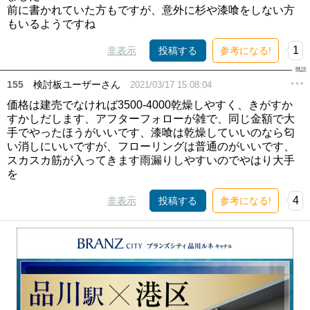
前に書かれていた方もですが、意外に杉や漆喰をしない方
もいるようですね
1
非表示
投稿する
参考になる!
155
検討板ユーザーさん
2021/03/17 15:08:04
価格は建売でなければ3500-4000乾燥しやすく、きがすか
すかしだします、アフターフォローが雑で、同じ金額で大
手でやったほうがいいです、漆喰は乾燥していいのなら匂
い消しにいいですが、フローリングは普通のがいいです、
スカスカ筋が入ってきます雨漏りしやすいのでやはり大手
を
4
非表示
投稿する
参考になる!