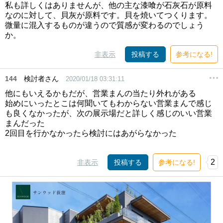
私も詳しくはありませんが、他の主な漆喰が石灰石が原料
なのに対して、貝灰が原料です。貝を焼いてつくります。
微量に混入するものが違うので質感が変わるのでしょう
か。
非表示
投稿する
参考になる!
144
検討者さん
2020/01/18 03:31:11
他にもいえるかもだが、営業まんの当たり外れがある
始めにいったとこは何聞いてもわからない営業まんで感じ
も良くなかったが、次の展示場だと詳しく感じのいい営業
まんだった
2回目を行かなかったら検討にはあがらなかった
2
非表示
投稿する
参考になる!