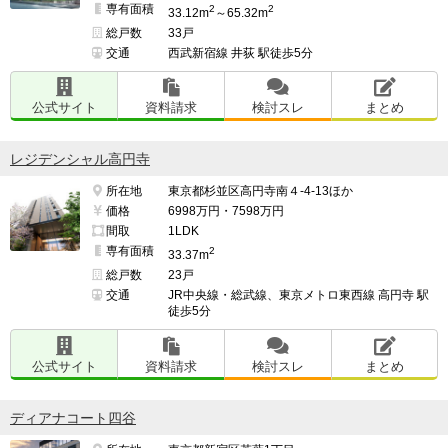
専有面積
2
2
33.12m
～65.32m
総戸数
33戸
交通
西武新宿線 井荻 駅徒歩5分
公式サイト
資料請求
検討スレ
まとめ
レジデンシャル高円寺
所在地
東京都杉並区高円寺南４-4-13ほか
価格
6998万円・7598万円
間取
1LDK
専有面積
2
33.37m
総戸数
23戸
交通
JR中央線・総武線、東京メトロ東西線 高円寺 駅
徒歩5分
公式サイト
資料請求
検討スレ
まとめ
ディアナコート四谷