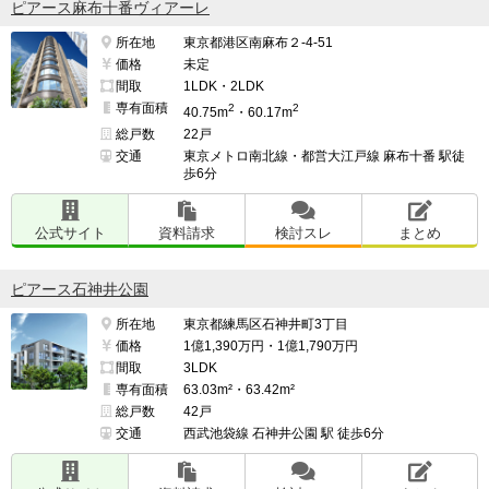
ピアース麻布十番ヴィアーレ
所在地
東京都港区南麻布２-4-51
価格
未定
間取
1LDK・2LDK
専有面積
2
2
40.75m
・60.17m
総戸数
22戸
交通
東京メトロ南北線・都営大江戸線 麻布十番 駅徒
歩6分
公式サイト
資料請求
検討スレ
まとめ
ピアース石神井公園
所在地
東京都練馬区石神井町3丁目
価格
1億1,390万円・1億1,790万円
間取
3LDK
専有面積
63.03m²・63.42m²
総戸数
42戸
交通
西武池袋線 石神井公園 駅 徒歩6分