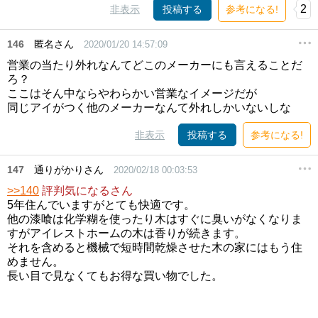
2
非表示
投稿する
参考になる!
146
匿名さん
2020/01/20 14:57:09
営業の当たり外れなんてどこのメーカーにも言えることだ
ろ？
ここはそん中ならやわらかい営業なイメージだが
同じアイがつく他のメーカーなんて外れしかいないしな
非表示
投稿する
参考になる!
147
通りがかりさん
2020/02/18 00:03:53
>>140
評判気になるさん
5年住んでいますがとても快適です。
他の漆喰は化学糊を使ったり木はすぐに臭いがなくなりま
すがアイレストホームの木は香りが続きます。
それを含めると機械で短時間乾燥させた木の家にはもう住
めません。
長い目で見なくてもお得な買い物でした。