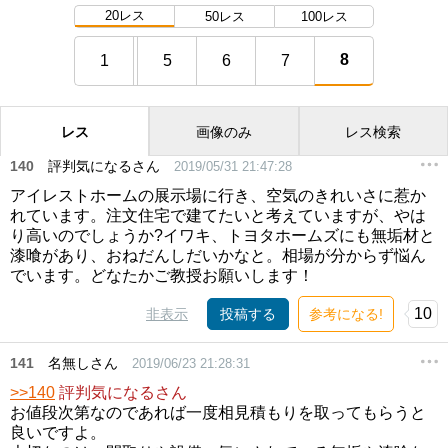
20レス
50レス
100レス
8
1
5
6
7
レス
画像のみ
レス検索
140
評判気になるさん
2019/05/31 21:47:28
アイレストホームの展示場に行き、空気のきれいさに惹か
れています。注文住宅で建てたいと考えていますが、やは
り高いのでしょうか?イワキ、トヨタホームズにも無垢材と
漆喰があり、おねだんしだいかなと。相場が分からず悩ん
でいます。どなたかご教授お願いします！
10
非表示
投稿する
参考になる!
141
名無しさん
2019/06/23 21:28:31
>>140
評判気になるさん
お値段次第なのであれば一度相見積もりを取ってもらうと
良いですよ。