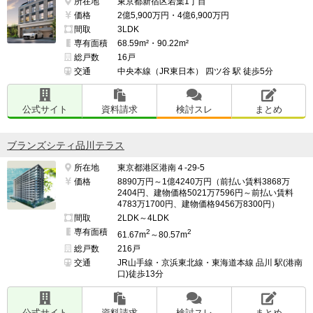
所在地
東京都新宿区若葉1丁目
価格
2億5,900万円・4億6,900万円
間取
3LDK
専有面積
68.59m²・90.22m²
総戸数
16戸
交通
中央本線（JR東日本） 四ツ谷 駅 徒歩5分
公式サイト
資料請求
検討スレ
まとめ
ブランズシティ品川テラス
所在地
東京都港区港南４-29-5
価格
8890万円～1億4240万円（前払い賃料3868万
2404円、建物価格5021万7596円～前払い賃料
4783万1700円、建物価格9456万8300円）
間取
2LDK～4LDK
専有面積
2
2
61.67m
～80.57m
総戸数
216戸
交通
JR山手線・京浜東北線・東海道本線 品川 駅(港南
口)徒歩13分
公式サイト
資料請求
検討スレ
まとめ