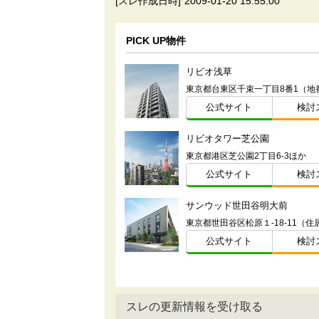
[スレ作成日時]
2009-01-20 15:55:00
PICK UP物件
リビオ浅草
東京都台東区千束一丁目8番1（地
公式サイト
検討
リビオタワー芝公園
東京都港区芝公園2丁目6-3ほか
公式サイト
検討
サンウッド世田谷明大前
東京都世田谷区松原１-18-11（住
公式サイト
検討
スレの更新情報を受け取る