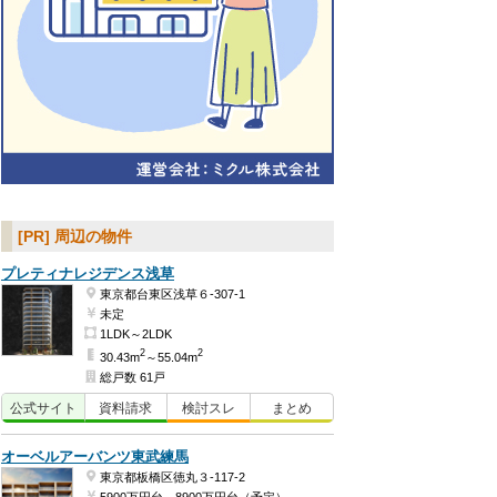
[PR] 周辺の物件
プレティナレジデンス浅草
東京都台東区浅草６-307-1
未定
1LDK～2LDK
2
2
30.43m
～55.04m
総戸数 61戸
公式
サイト
資料
請求
検討
スレ
まとめ
オーベルアーバンツ東武練馬
東京都板橋区徳丸３-117-2