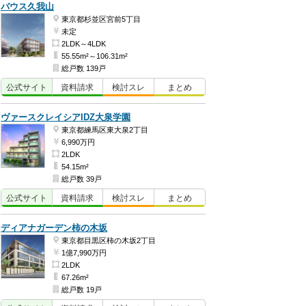
バウス久我山
東京都杉並区宮前5丁目
未定
2LDK～4LDK
55.55m²～106.31m²
総戸数 139戸
公式
サイト
資料
請求
検討
スレ
まとめ
ヴァースクレイシアIDZ大泉学園
東京都練馬区東大泉2丁目
6,990万円
2LDK
54.15m²
総戸数 39戸
公式
サイト
資料
請求
検討
スレ
まとめ
ディアナガーデン柿の木坂
東京都目黒区柿の木坂2丁目
1億7,990万円
2LDK
67.26m²
総戸数 19戸