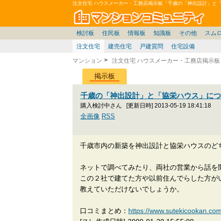
注文住宅 ハウスメーカー・工務店掲示板「千歳の「神出設計」と
マン
東京23区
東京
価格表
住宅ローン
雑談
お便り返し
関東
東京都
神奈川
賃貸
中部
スムログ出張所
神奈川県
東京市部
デベ/ゼネコン
座談会/対談
移住相談
近畿
埼玉/千葉/関東
千葉県
北海道
神奈川/横浜
リゾート
暮らしやすさ評価
ブロガーの本音
マンション雑談
埼玉県
東北
札幌/東北/北陸/信越
広告
千葉
中国
愛知県
バトル
埼玉
九州
マンシ
見学
マン
大
検討板
住民板
情報板
知識板
その他
スム
注文住宅
建売住宅
戸建質問
住宅設備
マンション
注文住宅 ハウスメーカー・工務店掲示板
掲示板
千歳の「神出設計」と「協栄ハウス」に
購入検討中さん
[更新日時] 2013-05-19 18:41:18
全画像
RSS
千歳市内の新築を神出設計と協栄ハウスのど
ネットで調べてみたり、両社の営業から話を
この２社で建てた方や以前住んでらした方が
教えていただけないでしょうか。
口コミまとめ：
https://www.sutekicook