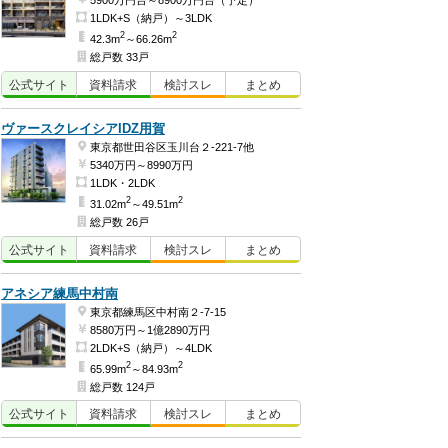
5900万円台～8900万円台（予定）
1LDK+S（納戸）～3LDK
2
2
42.3m
～66.26m
総戸数 33戸
公式
サイト
資料
請求
検討
スレ
まとめ
ヴァースクレイシアIDZ用賀
東京都世田谷区玉川台２-221-7他
5340万円～8990万円
1LDK・2LDK
2
2
31.02m
～49.51m
総戸数 26戸
公式
サイト
資料
請求
検討
スレ
まとめ
アネシア練馬中村南
東京都練馬区中村南２-7-15
8580万円～1億2890万円
2LDK+S（納戸）～4LDK
2
2
65.99m
～84.93m
総戸数 124戸
公式
サイト
資料
請求
検討
スレ
まとめ