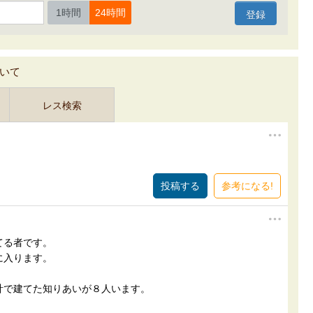
1時間
24時間
いて
レス検索
参考になる!
てる者です。
に入ります。
計で建てた知りあいが８人います。