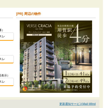
[PR] 周辺の物件
番）
スレ
スレ
居表示）
スレ
更新通知サービスMail-Wind