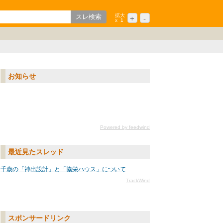
拡大
+
-
x
1
歌山
ション
中国/四国
シニア
九州/沖縄
お知らせ
Powered by feedwind
最近見たスレッド
千歳の「神出設計」と「協栄ハウス」について
TrackWind
スポンサードリンク