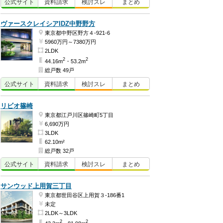
公式
サイト
資料
請求
検討
スレ
まとめ
ヴァースクレイシアIDZ中野野方
東京都中野区野方４-921-6
5960万円～7380万円
2LDK
2
2
44.16m
・53.2m
総戸数 49戸
公式
サイト
資料
請求
検討
スレ
まとめ
リビオ篠崎
東京都江戸川区篠崎町5丁目
6,690万円
3LDK
62.10m²
総戸数 32戸
公式
サイト
資料
請求
検討
スレ
まとめ
サンウッド上用賀三丁目
東京都世田谷区上用賀３-186番1
未定
2LDK～3LDK
2
2