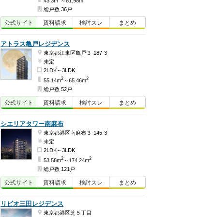
43.3m
～81.98m
総戸数 36戸
公式
サイト
資料
請求
検討
スレ
まとめ
アトラス亀戸レジデンス
東京都江東区亀戸３-187-3
未定
2LDK～3LDK
2
2
55.14m
～65.46m
総戸数 52戸
公式
サイト
資料
請求
検討
スレ
まとめ
シエリアタワー南麻布
東京都港区南麻布３-145-3
未定
2LDK～3LDK
2
2
53.58m
～174.24m
総戸数 121戸
公式
サイト
資料
請求
検討
スレ
まとめ
リビオ三田レジデンス
東京都港区芝５丁目