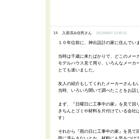
14
入居済み住民さん
2013/05/07 13:45:21
１０年位前に、神出設計の家に住んでい
当時は千歳に来たばかりで、どこのメー
モデルハウス見て周り、いろんなメーカ
とても迷いました。
友人の紹介もしてくれたメーカーさんも
当時、いろいろ聞いて調べたことをお話
まず、『日曜日に工事中の家』を見て回
きちんとゴミや材料を片付けている会社
す）
それから『雨の日に工事中の家』を見て
雨に濡らさないとか、材料にも気をつけ