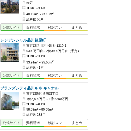
未定
1LDK～3LDK
2
2
40.12m
～73.18m
総戸数 50戸
公式
サイト
資料
請求
検討
スレ
まとめ
レジデンシャル品川荏原町
東京都品川区中延５-1310-1
6300万円台～2億3900万円台（予定）
1LDK～3LDK
2
2
33.91m
～95.58m
総戸数 41戸
公式
サイト
資料
請求
検討
スレ
まとめ
ブランズシティ品川ルネ キャナル
東京都港区港南四丁目
1億2,890万円～1億9,800万円
2LDK～4LDK
58.59m²～80.68m²
総戸数 233戸
公式
サイト
資料
請求
検討
スレ
まとめ