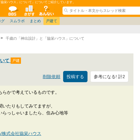
「協栄ハウス」について」についてご紹介しています。
ションコミュニティ
全掲示板
物件検索
サイトについて
ョン管理
記
ション質問
阪府
茨城
その他
家具
名古屋/東海
兵庫県
札幌
ニュース
ノウハウ
住宅質問
仙台/新潟/東北
福岡県
大阪/兵庫/京都/関西
個人取引
東京都
管理会社/組合
名古屋/東海
政治
神奈川県
中国/四国/九州/沖縄
譲渡
防犯/防災/防音
埼玉県
大阪
ミクル
兵庫
千葉県
使い方/練習
リフォーム
京都/滋賀
お知らせ
奈良/和
中古マン
ログ
スムラボ
まとめ
戸建て
千歳の「神出設計」と「協栄ハウス」について
ついて
参考になる! 計2
削除依頼
ちらかで考えているものです。
聞いたりもしてみてますが、
いらっしゃいましたら、住み心地等
an.com/株式会社協栄ハウス