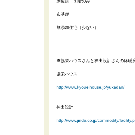
床暖房 １階のみ
布基礎
無添加住宅（少ない）
※協栄ハウスさんと神出設計さんの床暖
協栄ハウス
http://www.kyoueihouse.jp/yukadan/
神出設計
http://www.jinde.co.jp/commodity/facility.