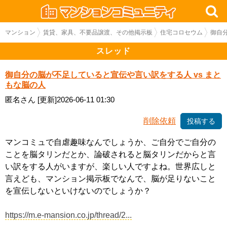
マンション
賃貸、家具、不要品譲渡、その他掲示板
住宅コロセウム
御自
スレッド
御自分の脳が不足していると宣伝や言い訳をする人 vs まと
もな脳の人
匿名さん
[更新]2026-06-11 01:30
削除依頼
投稿する
マンコミュで自虐趣味なんでしょうか、ご自分でご自分の
ことを脳タリンだとか、論破されると脳タリンだからと言
い訳をする人がいますが、楽しい人ですよね。世界広しと
言えども、マンション掲示板でなんで、脳が足りないこと
を宣伝しないといけないのでしょうか？
https://m.e-mansion.co.jp/thread/2...