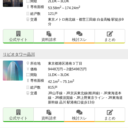
間取
2LDK～3LDK
専有面積
2
2
53.58m
～174.24m
総戸数
121戸
交通
東京メトロ南北線・都営三田線 白金高輪 駅徒歩9
分
公式サイト
資料請求
検討スレ
まとめ
リビオタワー品川
所在地
東京都港区港南３丁目
価格
9448万円～2億5498万円
間取
1LDK～3LDK
専有面積
2
2
42.1m
～75.1m
総戸数
815戸
交通
JR山手線・JR京浜東北線(根岸線)・JR東海道本
線・JR横須賀線・JR上野東京ライン・JR東海道
新幹線 品川 駅港南口徒歩13分
公式サイト
資料請求
検討スレ
まとめ