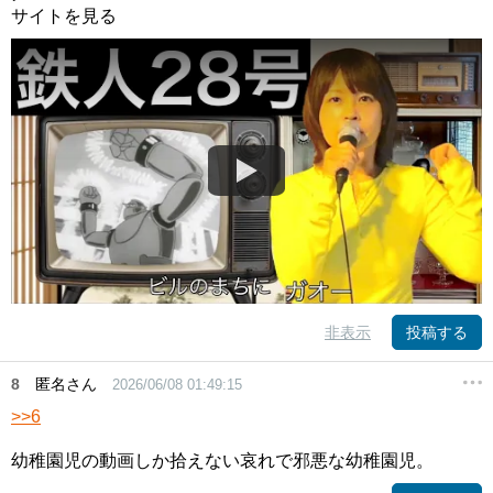
サイトを見る
非表示
投稿する
8
匿名さん
2026/06/08 01:49:15
>>6
幼稚園児の動画しか拾えない哀れで邪悪な幼稚園児。