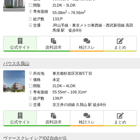
間取
2LDK・3LDK
専有面積
2
2
55.08m
～76.56m
総戸数
133戸
交通
JR山手線・東京メトロ東西線・西武新宿線 高田
馬場 駅 徒歩9分
公式サイト
資料請求
検討スレ
まとめ
バウス久我山
所在地
東京都杉並区宮前5丁目
価格
未定
間取
2LDK～4LDK
専有面積
55.55m²～106.31m²
総戸数
139戸
交通
京王井の頭線 久我山 駅 徒歩8分
公式サイト
資料請求
検討スレ
まとめ
ヴァースクレイシアIDZ自由が丘