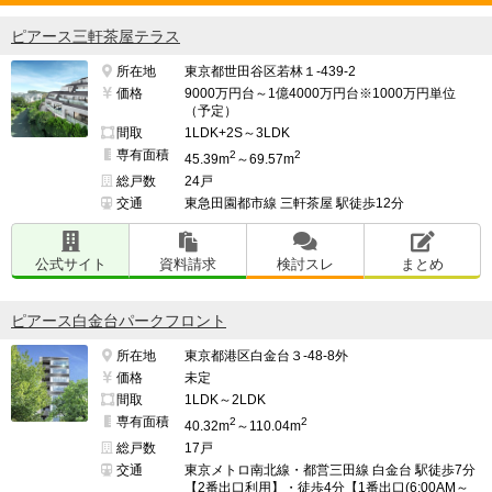
ピアース三軒茶屋テラス
所在地
東京都世田谷区若林１-439-2
価格
9000万円台～1億4000万円台※1000万円単位
（予定）
間取
1LDK+2S～3LDK
専有面積
2
2
45.39m
～69.57m
総戸数
24戸
交通
東急田園都市線 三軒茶屋 駅徒歩12分
公式サイト
資料請求
検討スレ
まとめ
ピアース白金台パークフロント
所在地
東京都港区白金台３-48-8外
価格
未定
間取
1LDK～2LDK
専有面積
2
2
40.32m
～110.04m
総戸数
17戸
交通
東京メトロ南北線・都営三田線 白金台 駅徒歩7分
【2番出口利用】・徒歩4分【1番出口(6:00AM～