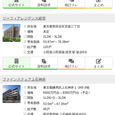
公式サイト
資料請求
検討スレ
まとめ
リーフィアレジデンス経堂
所在地
東京都世田谷区宮坂三丁目
価格
未定
間取
2LDK・3LDK
専有面積
53.87m²～76.38m²
総戸数
120戸
交通
小田急小田原線 経堂 駅 徒歩6分
公式サイト
資料請求
検討スレ
まとめ
ファインスクェア上石神井
所在地
東京都練馬区上石神井１-345-3他
価格
6400万円台～9300万円台（予定）
間取
1LDK+S～3LDK
専有面積
2
2
53.5m
～67.35m
総戸数
46戸
交通
西武新宿線 上石神井 駅徒歩5分