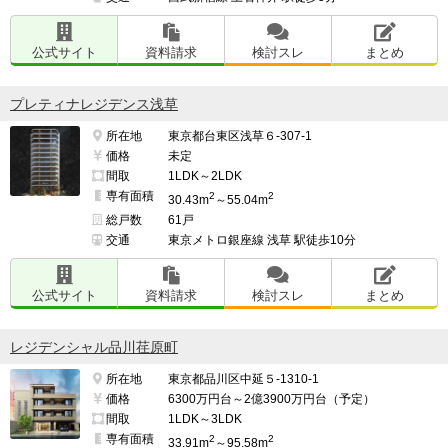
公式サイト
資料請求
検討スレ
まとめ
プレティナレジデンス浅草
所在地
東京都台東区浅草６-307-1
価格
未定
間取
1LDK～2LDK
専有面積
2
2
30.43m
～55.04m
総戸数
61戸
交通
東京メトロ銀座線 浅草 駅徒歩10分
公式サイト
資料請求
検討スレ
まとめ
レジデンシャル品川荏原町
所在地
東京都品川区中延５-1310-1
価格
6300万円台～2億3900万円台（予定）
間取
1LDK～3LDK
専有面積
2
2
33.91m
～95.58m