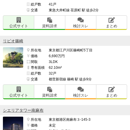
総戸数
41戸
交通
東急大井町線 荏原町 駅 徒歩2分
公式サイト
資料請求
検討スレ
まとめ
リビオ篠崎
所在地
東京都江戸川区篠崎町5丁目
価格
6,690万円
間取
3LDK
専有面積
62.10m²
総戸数
32戸
交通
都営新宿線 篠崎 駅 徒歩9分
公式サイト
資料請求
検討スレ
まとめ
シエリアタワー南麻布
所在地
東京都港区南麻布３-145-3
価格
未定