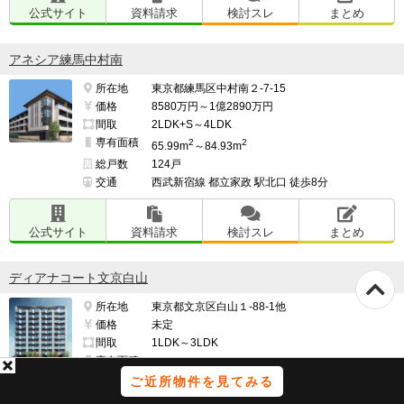
公式サイト
資料請求
検討スレ
まとめ
アネシア練馬中村南
所在地
東京都練馬区中村南２-7-15
価格
8580万円～1億2890万円
間取
2LDK+S～4LDK
専有面積
2
2
65.99m
～84.93m
総戸数
124戸
交通
西武新宿線 都立家政 駅北口 徒歩8分
公式サイト
資料請求
検討スレ
まとめ
ディアナコート文京白山
所在地
東京都文京区白山１-88-1他
価格
未定
間取
1LDK～3LDK
専有面積
2
2
31.11m
～103.3m
ご近所物件を見てみる
総戸数
52戸
交通
都営三田線 白山 駅徒歩2分