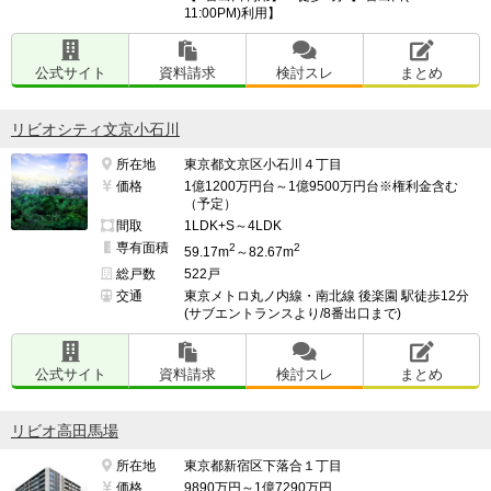
11:00PM)利用】
公式サイト
資料請求
検討スレ
まとめ
リビオシティ文京小石川
所在地
東京都文京区小石川４丁目
価格
1億1200万円台～1億9500万円台※権利金含む
（予定）
間取
1LDK+S～4LDK
専有面積
2
2
59.17m
～82.67m
総戸数
522戸
交通
東京メトロ丸ノ内線・南北線 後楽園 駅徒歩12分
(サブエントランスより/8番出口まで)
公式サイト
資料請求
検討スレ
まとめ
リビオ高田馬場
所在地
東京都新宿区下落合１丁目
価格
9890万円～1億7290万円