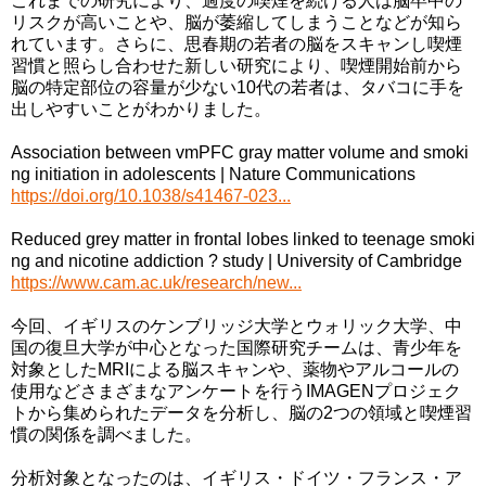
これまでの研究により、過度の喫煙を続ける人は脳卒中の
リスクが高いことや、脳が萎縮してしまうことなどが知ら
れています。さらに、思春期の若者の脳をスキャンし喫煙
習慣と照らし合わせた新しい研究により、喫煙開始前から
脳の特定部位の容量が少ない10代の若者は、タバコに手を
出しやすいことがわかりました。
Association between vmPFC gray matter volume and smoki
ng initiation in adolescents | Nature Communications
https://doi.org/10.1038/s41467-023...
Reduced grey matter in frontal lobes linked to teenage smoki
ng and nicotine addiction ? study | University of Cambridge
https://www.cam.ac.uk/research/new...
今回、イギリスのケンブリッジ大学とウォリック大学、中
国の復旦大学が中心となった国際研究チームは、青少年を
対象としたMRIによる脳スキャンや、薬物やアルコールの
使用などさまざまなアンケートを行うIMAGENプロジェク
トから集められたデータを分析し、脳の2つの領域と喫煙習
慣の関係を調べました。
分析対象となったのは、イギリス・ドイツ・フランス・ア