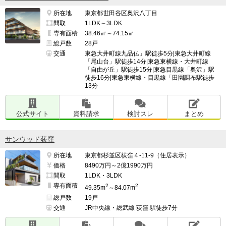
所在地
東京都世田谷区奥沢八丁目
間取
1LDK～3LDK
専有面積
38.46㎡～74.15㎡
総戸数
28戸
交通
東急大井町線九品仏」駅徒歩5分|東急大井町線
「尾山台」駅徒歩14分|東急東横線・大井町線
「自由が丘」駅徒歩15分|東急目黒線「奥沢」駅
徒歩16分|東急東横線・目黒線「田園調布駅徒歩
13分
公式サイト
資料請求
検討スレ
まとめ
サンウッド荻窪
所在地
東京都杉並区荻窪４-11-9（住居表示）
価格
8490万円～2億1990万円
間取
1LDK・3LDK
専有面積
2
2
49.35m
～84.07m
総戸数
19戸
交通
JR中央線・総武線 荻窪 駅徒歩7分