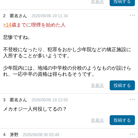
非表示
投稿する
2
匿名さん
2026/06/06 19:11:34
>14
歳までに喫煙を始めた人
悲惨ですね。
不登校になったり、犯罪をおかし少年院などの矯正施設に
入所することが多いようです。
少年院内には、地域の中学校の分校のようなものが設けら
れ、一応中卒の資格は得られるそうです。
非表示
投稿する
3
匿名さん
2026/06/06 19:13:50
メカオジ一人何役してるの？
非表示
投稿する
4
茅野
2026/06/08 00:03:49