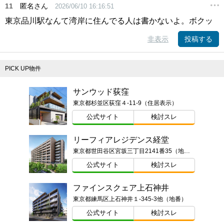
11
匿名さん
2026/06/10 16:16:51
東京品川駅なんて湾岸に住んでる人は書かないよ。ボクッ
非表示
投稿する
PICK UP物件
サンウッド荻窪
東京都杉並区荻窪４-11-9（住居表示）
公式サイト
検討スレ
リーフィアレジデンス経堂
東京都世田谷区宮坂三丁目2141番35（地番）
公式サイト
検討スレ
ファインスクェア上石神井
東京都練馬区上石神井１-345-3他（地番）
公式サイト
検討スレ