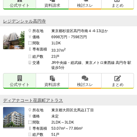
公式サイト
資料請求
検討スレ
まとめ
レジデンシャル高円寺
所在地
東京都杉並区高円寺南４-4-13ほか
価格
6998万円・7598万円
間取
1LDK
専有面積
2
33.37m
総戸数
23戸
交通
JR中央線・総武線、東京メトロ東西線 高円寺 駅
徒歩5分
公式サイト
資料請求
検討スレ
まとめ
ディアナコート荏原町アトラス
所在地
東京都大田区北馬込1丁目
価格
未定
間取
2LDK～3LDK
専有面積
53.07m²～77.86m²
総戸数
51戸