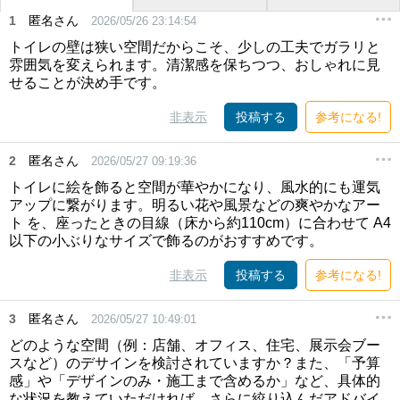
1
匿名さん
2026/05/26 23:14:54
トイレの壁は狭い空間だからこそ、少しの工夫でガラリと
雰囲気を変えられます。清潔感を保ちつつ、おしゃれに見
せることが決め手です。
非表示
投稿する
参考になる!
2
匿名さん
2026/05/27 09:19:36
トイレに絵を飾ると空間が華やかになり、風水的にも運気
アップに繋がります。明るい花や風景などの爽やかなアー
ト を、座ったときの目線（床から約110cm）に合わせて A4
以下の小ぶりなサイズで飾るのがおすすめです。
非表示
投稿する
参考になる!
3
匿名さん
2026/05/27 10:49:01
どのような空間（例：店舗、オフィス、住宅、展示会ブー
スなど）のデサインを検討されていますか？また、「予算
感」や「デザインのみ・施工まで含めるか」など、具体的
な状況を教えていただければ、さらに絞り込んだアドバイ