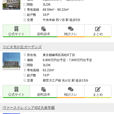
間取
3LDK
専有面積
68.59m²・90.22m²
総戸数
16戸
交通
中央本線 四ツ谷 駅 徒歩5分
公式サイト
資料請求
検討スレ
まとめ
リビオ光が丘ガーデンズ
所在地
東京都練馬区高松6丁目
価格
6,900万円台予定・7,600万円台予定
間取
3LDK
専有面積
62.22m²
総戸数
74戸
交通
都営大江戸線 光が丘 駅 徒歩13分
公式サイト
資料請求
検討スレ
まとめ
ヴァースクレイシアIDZ大泉学園