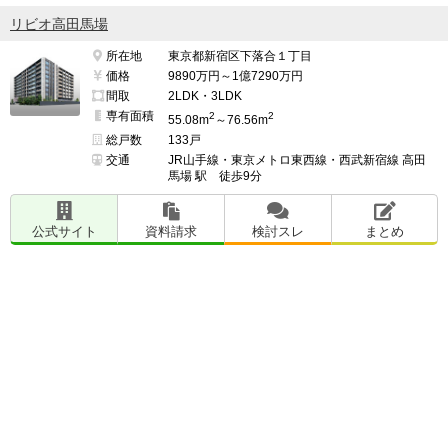
リビオ高田馬場
所在地
東京都新宿区下落合１丁目
価格
9890万円～1億7290万円
間取
2LDK・3LDK
専有面積
2
2
55.08m
～76.56m
総戸数
133戸
交通
JR山手線・東京メトロ東西線・西武新宿線 高田
馬場 駅 徒歩9分
公式サイト
資料請求
検討スレ
まとめ