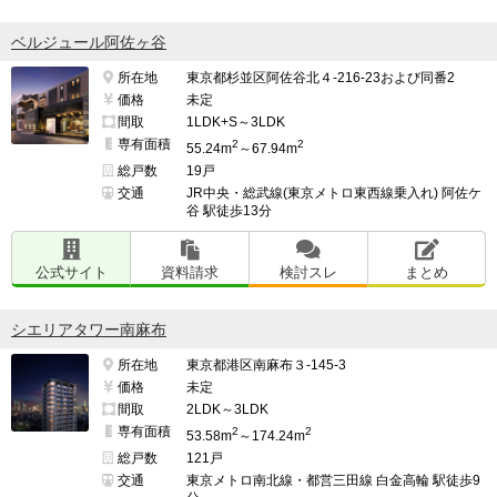
ベルジュール阿佐ヶ谷
所在地
東京都杉並区阿佐谷北４-216-23および同番2
価格
未定
間取
1LDK+S～3LDK
専有面積
2
2
55.24m
～67.94m
総戸数
19戸
交通
JR中央・総武線(東京メトロ東西線乗入れ) 阿佐ケ
谷 駅徒歩13分
公式サイト
資料請求
検討スレ
まとめ
シエリアタワー南麻布
所在地
東京都港区南麻布３-145-3
価格
未定
間取
2LDK～3LDK
専有面積
2
2
53.58m
～174.24m
総戸数
121戸
交通
東京メトロ南北線・都営三田線 白金高輪 駅徒歩9