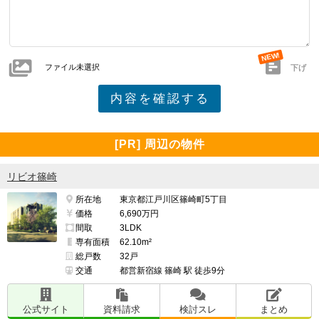
ファイル未選択
下げ
[PR] 周辺の物件
リビオ篠崎
所在地
東京都江戸川区篠崎町5丁目
価格
6,690万円
間取
3LDK
専有面積
62.10m²
総戸数
32戸
交通
都営新宿線 篠崎 駅 徒歩9分
公式サイト
資料請求
検討スレ
まとめ