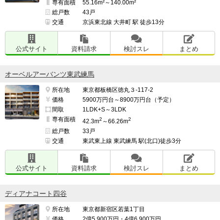
専有面積
55.16m²～140.00m²
総戸数
43戸
交通
京浜東北線 大井町 駅 徒歩13分
公式サイト
資料請求
検討スレ
まとめ
オーベルアーバンツ東武練馬
所在地
東京都板橋区徳丸３-117-2
価格
5900万円台～8900万円台（予定）
間取
1LDK+S～3LDK
専有面積
2
2
42.3m
～66.26m
総戸数
33戸
交通
東武東上線 東武練馬 駅(北口)徒歩3分
公式サイト
資料請求
検討スレ
まとめ
ディアナコート四谷
所在地
東京都新宿区若葉1丁目
価格
2億5,900万円・4億6,900万円