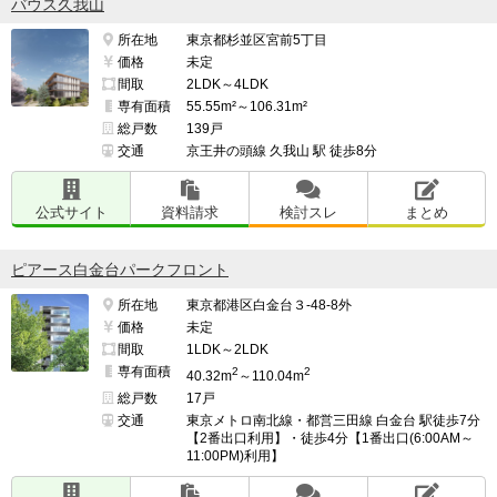
バウス久我山
所在地
東京都杉並区宮前5丁目
価格
未定
間取
2LDK～4LDK
専有面積
55.55m²～106.31m²
総戸数
139戸
交通
京王井の頭線 久我山 駅 徒歩8分
公式サイト
資料請求
検討スレ
まとめ
ピアース白金台パークフロント
所在地
東京都港区白金台３-48-8外
価格
未定
間取
1LDK～2LDK
専有面積
2
2
40.32m
～110.04m
総戸数
17戸
交通
東京メトロ南北線・都営三田線 白金台 駅徒歩7分
【2番出口利用】・徒歩4分【1番出口(6:00AM～
11:00PM)利用】