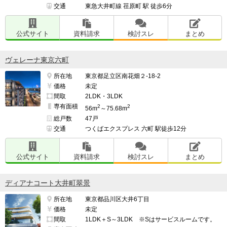
交通
東急大井町線 荏原町 駅 徒歩6分
公式サイト
資料請求
検討スレ
まとめ
ヴェレーナ東京六町
所在地
東京都足立区南花畑２-18-2
価格
未定
間取
2LDK・3LDK
専有面積
2
2
56m
～75.68m
総戸数
47戸
交通
つくばエクスプレス 六町 駅徒歩12分
公式サイト
資料請求
検討スレ
まとめ
ディアナコート大井町翠景
所在地
東京都品川区大井6丁目
価格
未定
間取
1LDK＋S～3LDK ※Sはサービスルームです。