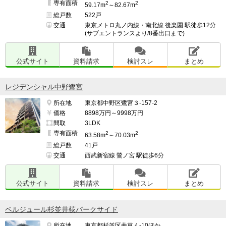
専有面積
2
2
59.17m
～82.67m
総戸数
522戸
交通
東京メトロ丸ノ内線・南北線 後楽園 駅徒歩12分
(サブエントランスより/8番出口まで)
公式サイト
資料請求
検討スレ
まとめ
レジデンシャル中野鷺宮
所在地
東京都中野区鷺宮３-157-2
価格
8898万円～9998万円
間取
3LDK
専有面積
2
2
63.58m
～70.03m
総戸数
41戸
交通
西武新宿線 鷺ノ宮 駅徒歩6分
公式サイト
資料請求
検討スレ
まとめ
ベルジュール杉並井荻パークサイド
所在地
東京都杉並区井草４-10ほか