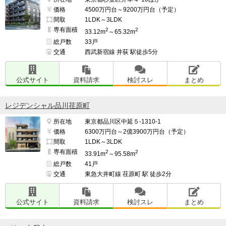
価格
4500万円台～9200万円台（予定）
間取
1LDK～3LDK
専有面積
2
2
33.12m
～65.32m
総戸数
33戸
交通
西武新宿線 井荻 駅徒歩5分
公式サイト
資料請求
検討スレ
まとめ
レジデンシャル品川荏原町
所在地
東京都品川区中延５-1310-1
価格
6300万円台～2億3900万円台（予定）
間取
1LDK～3LDK
専有面積
2
2
33.91m
～95.58m
総戸数
41戸
交通
東急大井町線 荏原町 駅 徒歩2分
公式サイト
資料請求
検討スレ
まとめ