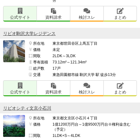
分
公式サイト
資料請求
検討スレ
まとめ
リビオ駒沢大学レジデンス
所在地
東京都世田谷区上馬五丁目
価格
未定
間取
2LDK～3LDK
専有面積
73.12m²～121.34m²
総戸数
17戸
交通
東急田園都市線 駒沢大学 駅 徒歩13分
公式サイト
資料請求
検討スレ
まとめ
リビオシティ文京小石川
所在地
東京都文京区小石川４丁目
価格
1億1200万円台～1億9500万円台※権利金含む
（予定）
間取
1LDK+S～4LDK