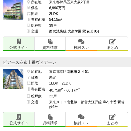
所在地
東京都練馬区東大泉2丁目
価格
6,990万円
間取
2LDK
専有面積
54.15m²
総戸数
39戸
交通
西武池袋線 大泉学園 駅 徒歩8分
公式サイト
資料請求
検討スレ
まとめ
ピアース麻布十番ヴィアーレ
所在地
東京都港区南麻布２-4-51
価格
未定
間取
1LDK・2LDK
専有面積
2
2
40.75m
・60.17m
総戸数
22戸
交通
東京メトロ南北線・都営大江戸線 麻布十番 駅徒
歩6分
公式サイト
資料請求
検討スレ
まとめ