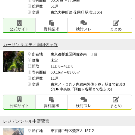
専有面積
53.07m²～77.86m²
総戸数
51戸
交通
東急大井町線 荏原町 駅 徒歩6分
公式サイト
資料請求
検討スレ
まとめ
カーサソサエティ南阿佐ヶ谷
所在地
東京都杉並区阿佐谷南一丁目
価格
未定
間取
1LDK～4LDK
専有面積
60.16㎡～83.66㎡
総戸数
11戸
交通
東京メトロ丸ノ内線南阿佐ヶ谷」駅まで徒歩3
分|JR中央線「阿佐ヶ谷駅まで徒歩8分
公式サイト
資料請求
検討スレ
まとめ
レジデンシャル中野鷺宮
所在地
東京都中野区鷺宮３-157-2