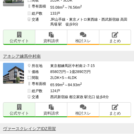
間取
2LDK・3LDK
専有面積
2
2
55.08m
～76.56m
総戸数
133戸
交通
JR山手線・東京メトロ東西線・西武新宿線 高田
馬場 駅 徒歩9分
公式サイト
資料請求
検討スレ
まとめ
アネシア練馬中村南
所在地
東京都練馬区中村南２-7-15
価格
8580万円～1億2890万円
間取
2LDK+S～4LDK
専有面積
2
2
65.99m
～84.93m
総戸数
124戸
交通
西武新宿線 都立家政 駅北口 徒歩8分
公式サイト
資料請求
検討スレ
まとめ
ヴァースクレイシアIDZ用賀