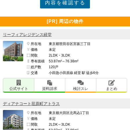
[PR] 周辺の物件
リーフィアレジデンス経堂
所在地
東京都世田谷区宮坂三丁目
価格
未定
間取
2LDK・3LDK
専有面積
53.87m²～76.38m²
総戸数
120戸
交通
小田急小田原線 経堂 駅 徒歩6分
公式サイト
資料請求
検討スレ
まとめ
ディアナコート荏原町アトラス
所在地
東京都大田区北馬込1丁目
価格
未定
間取
2LDK～3LDK