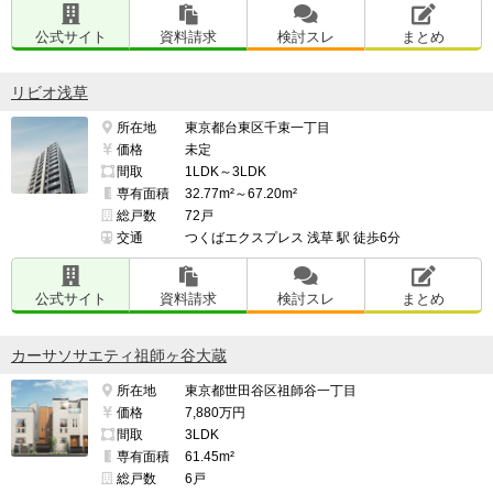
公式サイト
資料請求
検討スレ
まとめ
リビオ浅草
所在地
東京都台東区千束一丁目
価格
未定
間取
1LDK～3LDK
専有面積
32.77m²～67.20m²
総戸数
72戸
交通
つくばエクスプレス 浅草 駅 徒歩6分
公式サイト
資料請求
検討スレ
まとめ
カーサソサエティ祖師ヶ谷大蔵
所在地
東京都世田谷区祖師谷一丁目
価格
7,880万円
間取
3LDK
専有面積
61.45m²
総戸数
6戸