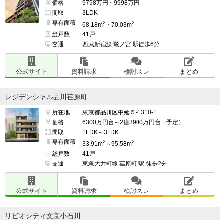
価格
9798万円・9998万円
間取
3LDK
専有面積
2
2
68.18m
・70.03m
総戸数
41戸
交通
西武新宿線 鷺ノ宮 駅徒歩6分
公式サイト
資料請求
検討スレ
まとめ
レジデンシャル品川荏原町
所在地
東京都品川区中延５-1310-1
価格
6300万円台～2億3900万円台（予定）
間取
1LDK～3LDK
専有面積
2
2
33.91m
～95.58m
総戸数
41戸
交通
東急大井町線 荏原町 駅 徒歩2分
公式サイト
資料請求
検討スレ
まとめ
リビオシティ文京小石川