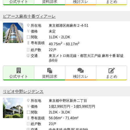
公式サイト
資料請求
検討スレ
まとめ
ピアース麻布十番ヴィアーレ
所在地
東京都港区南麻布２-4-51
価格
未定
間取
1LDK・2LDK
専有面積
2
2
40.75m
・60.17m
総戸数
22戸
交通
東京メトロ南北線・都営大江戸線 麻布十番 駅徒
歩6分
公式サイト
資料請求
検討スレ
まとめ
リビオ中野レジデンス
所在地
東京都中野区新井二丁目
価格
1億2,990万円・1億5,990万円
間取
2LDK・3LDK
専有面積
56.06m²・71.40m²
総戸数
23戸
交通
中央本線 中野 駅 徒歩9分