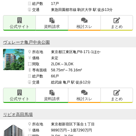
総戸数
17戸
交通
東急田園都市線 駒沢大学 駅 徒歩13分
公式サイト
資料請求
検討スレ
まとめ
ヴェレーナ亀戸中央公園
所在地
東京都江東区亀戸8-171-1ほか
価格
未定
間取
2LDK～3LDK
専有面積
58.75m²～76.16m²
総戸数
66戸
交通
総武線 亀戸 駅 徒歩12分
公式サイト
資料請求
検討スレ
まとめ
リビオ高田馬場
所在地
東京都新宿区下落合１丁目
価格
9890万円～1億7290万円