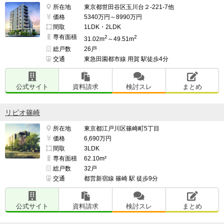
所在地
東京都世田谷区玉川台２-221-7他
価格
5340万円～8990万円
間取
1LDK・2LDK
専有面積
2
2
31.02m
～49.51m
総戸数
26戸
交通
東急田園都市線 用賀 駅徒歩4分
公式サイト
資料請求
検討スレ
まとめ
リビオ篠崎
所在地
東京都江戸川区篠崎町5丁目
価格
6,690万円
間取
3LDK
専有面積
62.10m²
総戸数
32戸
交通
都営新宿線 篠崎 駅 徒歩9分
公式サイト
資料請求
検討スレ
まとめ