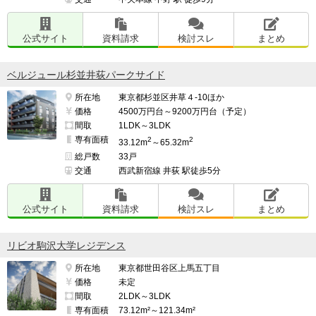
公式サイト
資料請求
検討スレ
まとめ
ベルジュール杉並井荻パークサイド
所在地
東京都杉並区井草４-10ほか
価格
4500万円台～9200万円台（予定）
間取
1LDK～3LDK
専有面積
2
2
33.12m
～65.32m
総戸数
33戸
交通
西武新宿線 井荻 駅徒歩5分
公式サイト
資料請求
検討スレ
まとめ
リビオ駒沢大学レジデンス
所在地
東京都世田谷区上馬五丁目
価格
未定
間取
2LDK～3LDK
専有面積
73.12m²～121.34m²