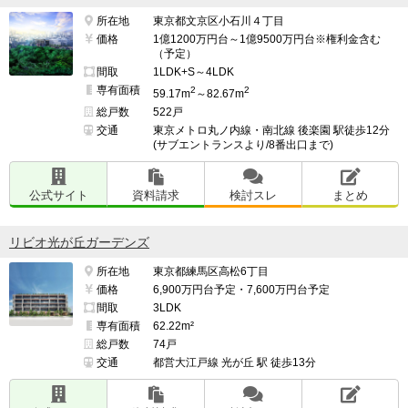
所在地
東京都文京区小石川４丁目
価格
1億1200万円台～1億9500万円台※権利金含む
（予定）
間取
1LDK+S～4LDK
専有面積
2
2
59.17m
～82.67m
総戸数
522戸
交通
東京メトロ丸ノ内線・南北線 後楽園 駅徒歩12分
(サブエントランスより/8番出口まで)
公式サイト
資料請求
検討スレ
まとめ
リビオ光が丘ガーデンズ
所在地
東京都練馬区高松6丁目
価格
6,900万円台予定・7,600万円台予定
間取
3LDK
専有面積
62.22m²
総戸数
74戸
交通
都営大江戸線 光が丘 駅 徒歩13分