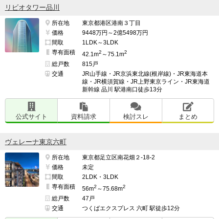
リビオタワー品川
所在地
東京都港区港南３丁目
価格
9448万円～2億5498万円
間取
1LDK～3LDK
専有面積
2
2
42.1m
～75.1m
総戸数
815戸
交通
JR山手線・JR京浜東北線(根岸線)・JR東海道本
線・JR横須賀線・JR上野東京ライン・JR東海道
新幹線 品川 駅港南口徒歩13分
公式サイト
資料請求
検討スレ
まとめ
ヴェレーナ東京六町
所在地
東京都足立区南花畑２-18-2
価格
未定
間取
2LDK・3LDK
専有面積
2
2
56m
～75.68m
総戸数
47戸
交通
つくばエクスプレス 六町 駅徒歩12分