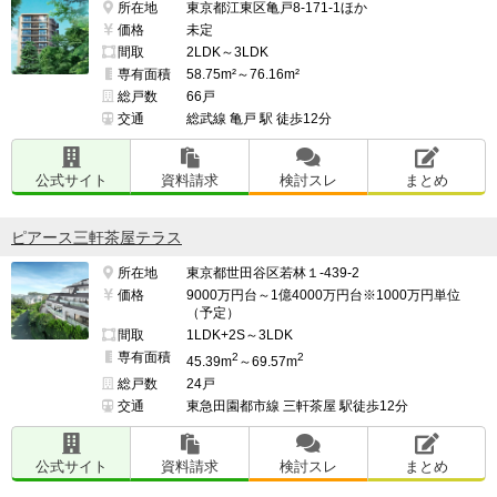
所在地
東京都江東区亀戸8-171-1ほか
価格
未定
間取
2LDK～3LDK
専有面積
58.75m²～76.16m²
総戸数
66戸
交通
総武線 亀戸 駅 徒歩12分
公式サイト
資料請求
検討スレ
まとめ
ピアース三軒茶屋テラス
所在地
東京都世田谷区若林１-439-2
価格
9000万円台～1億4000万円台※1000万円単位
（予定）
間取
1LDK+2S～3LDK
専有面積
2
2
45.39m
～69.57m
総戸数
24戸
交通
東急田園都市線 三軒茶屋 駅徒歩12分
公式サイト
資料請求
検討スレ
まとめ