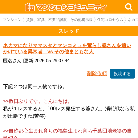
マンション
賃貸、家具、不要品譲渡、その他掲示板
住宅コロセウム
ネカ
スレッド
ネカマになりママスタとマンコミュを荒らし婆さんを追い
かけている異常者 vs その他まともな人
匿名さん
[更新]2026-05-29 07:44
削除依頼
投稿する
下記２つは同一人物ですね。
>>数日ぶりです。こんにちは。
私が１レスすると、100レス発狂する爺さん。消耗戦なら私
が圧勝ですね(苦笑)
>>自称都心生まれ育ちの福島生まれ育ち千葉団地老婆の自