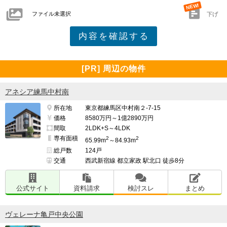
ファイル未選択
下げ
[PR] 周辺の物件
アネシア練馬中村南
所在地
東京都練馬区中村南２-7-15
価格
8580万円～1億2890万円
間取
2LDK+S～4LDK
専有面積
2
2
65.99m
～84.93m
総戸数
124戸
交通
西武新宿線 都立家政 駅北口 徒歩8分
公式サイト
資料請求
検討スレ
まとめ
ヴェレーナ亀戸中央公園