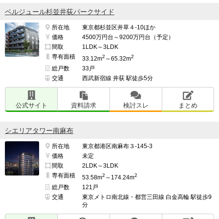
ベルジュール杉並井荻パークサイド
所在地
東京都杉並区井草４-10ほか
価格
4500万円台～9200万円台（予定）
間取
1LDK～3LDK
専有面積
2
2
33.12m
～65.32m
総戸数
33戸
交通
西武新宿線 井荻 駅徒歩5分
公式サイト
資料請求
検討スレ
まとめ
シエリアタワー南麻布
所在地
東京都港区南麻布３-145-3
価格
未定
間取
2LDK～3LDK
専有面積
2
2
53.58m
～174.24m
総戸数
121戸
交通
東京メトロ南北線・都営三田線 白金高輪 駅徒歩9
分