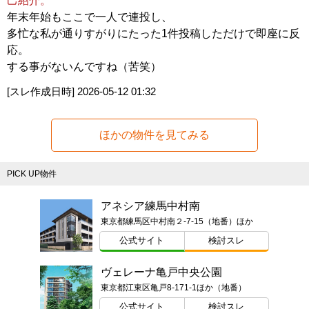
己紹介。
年末年始もここで一人で連投し、
多忙な私が通りすがりにたった1件投稿しただけで即座に反
応。
する事がないんですね（苦笑）
[スレ作成日時]
2026-05-12 01:32
ほかの物件を見てみる
PICK UP物件
アネシア練馬中村南
東京都練馬区中村南２-7-15（地番）ほか
公式サイト
検討スレ
ヴェレーナ亀戸中央公園
東京都江東区亀戸8-171-1ほか（地番）
公式サイト
検討スレ