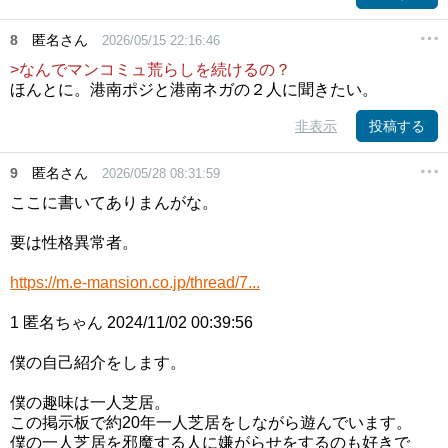
8
匿名さん
2026/05/15 22:16:46
>なんでマンコミュ荒らしを続けるの？
ほんとに。港南ポジと港南ネガの２人に聞きたい。
非表示
投稿する
9
匿名さん
2026/05/28 08:31:59
ここに書いてありまんがな。
要は性格異常者。
https://m.e-mansion.co.jp/thread/7...
1 匿名ちゃん 2024/11/02 00:39:56
僕の自己紹介をします。
僕の趣味は一人芝居。
この掲示板で約20年一人芝居をしながら遊んでいます。
僕の一人芝居を邪魔する人に嫌がらせをするのも好きで