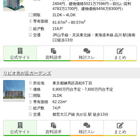
2404円、建物価格5021万7596円～前払い賃料
4783万1700円、建物価格9456万8300円）
間取
2LDK～4LDK
専有面積
2
2
61.67m
～80.57m
総戸数
216戸
交通
JR山手線・京浜東北線・東海道本線 品川 駅(港南
口)徒歩13分
公式サイト
資料請求
検討スレ
まとめ
リビオ光が丘ガーデンズ
所在地
東京都練馬区高松6丁目
価格
6,900万円台予定・7,600万円台予定
間取
3LDK
専有面積
62.22m²
総戸数
74戸
交通
都営大江戸線 光が丘 駅 徒歩13分
公式サイト
資料請求
検討スレ
まとめ