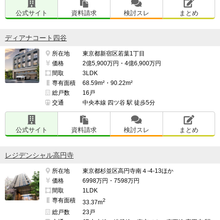
公式サイト
資料請求
検討スレ
まとめ
ディアナコート四谷
所在地
東京都新宿区若葉1丁目
価格
2億5,900万円・4億6,900万円
間取
3LDK
専有面積
68.59m²・90.22m²
総戸数
16戸
交通
中央本線 四ツ谷 駅 徒歩5分
公式サイト
資料請求
検討スレ
まとめ
レジデンシャル高円寺
所在地
東京都杉並区高円寺南４-4-13ほか
価格
6998万円・7598万円
間取
1LDK
専有面積
2
33.37m
総戸数
23戸