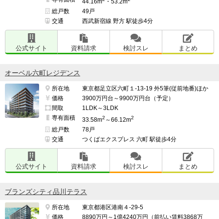
44.16m
・53.2m
総戸数
49戸
交通
西武新宿線 野方 駅徒歩4分
公式サイト
資料請求
検討スレ
まとめ
オーベル六町レジデンス
所在地
東京都足立区六町１-13-19 外5筆(従前地番)ほか
価格
3900万円台～9900万円台（予定）
間取
1LDK～3LDK
専有面積
2
2
33.58m
～66.12m
総戸数
78戸
交通
つくばエクスプレス 六町 駅徒歩4分
公式サイト
資料請求
検討スレ
まとめ
ブランズシティ品川テラス
所在地
東京都港区港南４-29-5
価格
8890万円～1億4240万円（前払い賃料3868万