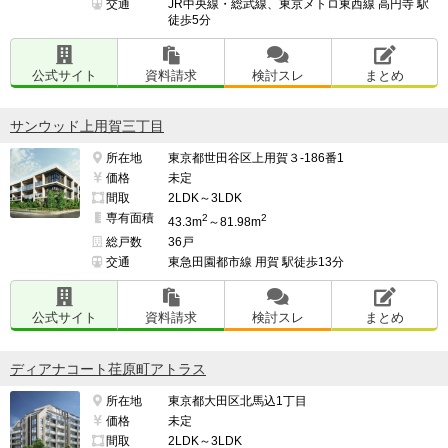
交通
JR中央線・総武線、東京メトロ東西線 高円寺 駅
徒歩5分
公式サイト
資料請求
検討スレ
まとめ
サンウッド上用賀三丁目
所在地
東京都世田谷区上用賀３-186番1
価格
未定
間取
2LDK～3LDK
専有面積
2
2
43.3m
～81.98m
総戸数
36戸
交通
東急田園都市線 用賀 駅徒歩13分
公式サイト
資料請求
検討スレ
まとめ
ディアナコート荏原町アトラス
所在地
東京都大田区北馬込1丁目
価格
未定
間取
2LDK～3LDK