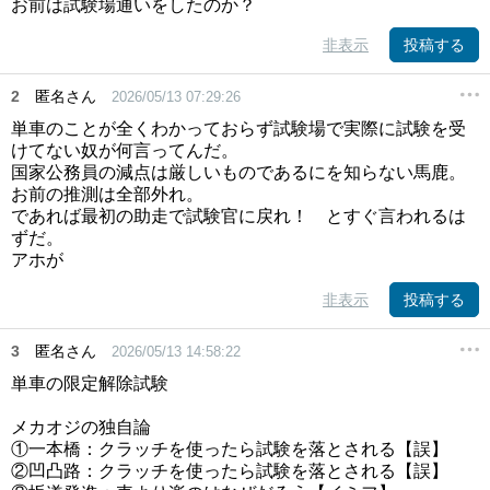
お前は試験場通いをしたのか？
非表示
投稿する
2
匿名さん
2026/05/13 07:29:26
単車のことが全くわかっておらず試験場で実際に試験を受
けてない奴が何言ってんだ。
国家公務員の減点は厳しいものであるにを知らない馬鹿。
お前の推測は全部外れ。
であれば最初の助走で試験官に戻れ！ とすぐ言われるは
ずだ。
アホが
非表示
投稿する
3
匿名さん
2026/05/13 14:58:22
単車の限定解除試験
メカオジの独自論
①一本橋：クラッチを使ったら試験を落とされる【誤】
②凹凸路：クラッチを使ったら試験を落とされる【誤】