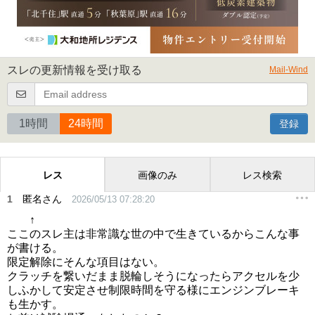
スレの更新情報を受け取る
Mail-Wind
1時間
24時間
登録
レス
画像のみ
レス検索
1
匿名さん
2026/05/13 07:28:20
↑
ここのスレ主は非常識な世の中で生きているからこんな事
が書ける。
限定解除にそんな項目はない。
クラッチを繋いだまま脱輪しそうになったらアクセルを少
しふかして安定させ制限時間を守る様にエンジンブレーキ
も生かす。