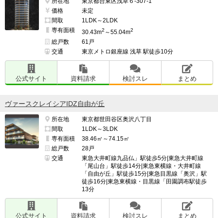
所在地
東京都台東区浅草６-307-1
価格
未定
間取
1LDK～2LDK
専有面積
2
2
30.43m
～55.04m
総戸数
61戸
交通
東京メトロ銀座線 浅草 駅徒歩10分
公式サイト
資料請求
検討スレ
まとめ
ヴァースクレイシアIDZ自由が丘
所在地
東京都世田谷区奥沢八丁目
間取
1LDK～3LDK
専有面積
38.46㎡～74.15㎡
総戸数
28戸
交通
東急大井町線九品仏」駅徒歩5分|東急大井町線
「尾山台」駅徒歩14分|東急東横線・大井町線
「自由が丘」駅徒歩15分|東急目黒線「奥沢」駅
徒歩16分|東急東横線・目黒線「田園調布駅徒歩
13分
公式サイト
資料請求
検討スレ
まとめ