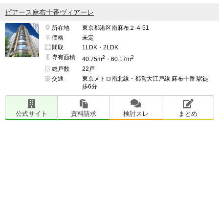
ピアース麻布十番ヴィアーレ
所在地
東京都港区南麻布２-4-51
価格
未定
間取
1LDK・2LDK
専有面積
2
2
40.75m
・60.17m
総戸数
22戸
交通
東京メトロ南北線・都営大江戸線 麻布十番 駅徒
歩6分
公式サイト
資料請求
検討スレ
まとめ