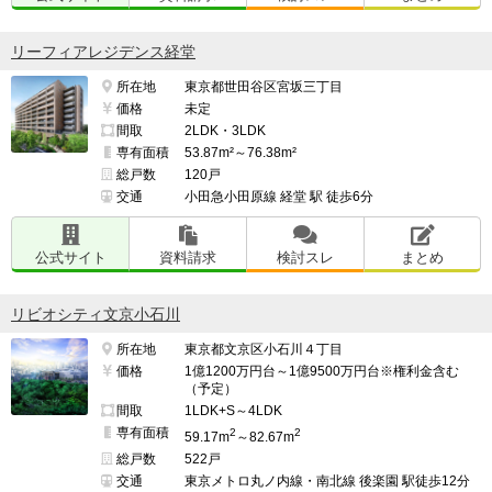
リーフィアレジデンス経堂
所在地
東京都世田谷区宮坂三丁目
価格
未定
間取
2LDK・3LDK
専有面積
53.87m²～76.38m²
総戸数
120戸
交通
小田急小田原線 経堂 駅 徒歩6分
公式サイト
資料請求
検討スレ
まとめ
リビオシティ文京小石川
所在地
東京都文京区小石川４丁目
価格
1億1200万円台～1億9500万円台※権利金含む
（予定）
間取
1LDK+S～4LDK
専有面積
2
2
59.17m
～82.67m
総戸数
522戸
交通
東京メトロ丸ノ内線・南北線 後楽園 駅徒歩12分