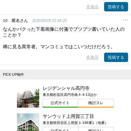
非表示
投稿する
10
匿名さん
2026/05/28 22:44:20
なんかパクった下着画像に付箋でブツブツ書いていた人の
ことか？
稀に見る異常者。マンコミュではこいつだけだろう。
非表示
投稿する
PICK UP物件
レジデンシャル高円寺
東京都杉並区高円寺南４-4-13ほか
公式サイト
検討スレ
サンウッド上用賀三丁目
東京都世田谷区上用賀３-186番1（地番）
公式サイト
検討スレ