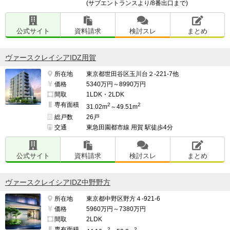
(サブエントランスより/8番出口まで)
公式サイト
資料請求
検討スレ
まとめ
ヴァースクレイシアIDZ用賀
所在地
東京都世田谷区玉川台２-221-7他
価格
5340万円～8990万円
間取
1LDK・2LDK
専有面積
2
2
31.02m
～49.51m
総戸数
26戸
交通
東急田園都市線 用賀 駅徒歩4分
公式サイト
資料請求
検討スレ
まとめ
ヴァースクレイシアIDZ中野野方
所在地
東京都中野区野方４-921-6
価格
5960万円～7380万円
間取
2LDK
専有面積
2
2