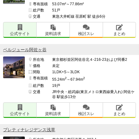
専有面積
53.07m²～77.86m²
総戸数
51戸
交通
東急大井町線 荏原町 駅 徒歩6分
公式サイト
資料請求
検討スレ
まとめ
ベルジュール阿佐ヶ谷
所在地
東京都杉並区阿佐谷北４-216-23および同番2
価格
未定
間取
1LDK+S～3LDK
専有面積
2
2
55.24m
～67.94m
総戸数
19戸
交通
JR中央・総武線(東京メトロ東西線乗入れ) 阿佐ケ
谷 駅徒歩13分
公式サイト
資料請求
検討スレ
まとめ
プレティナレジデンス浅草