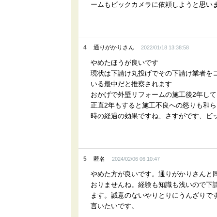
ームもビックカメラに依頼しようと思い
4
通りがかりさん
2022/01/18 13:38:58
やめたほうが良いです
現状は下請け丸投げでその下請け業者を
いる最中だと推察されます
おかげで外壁リフォームの施工後2年し
正直2年もすると施工不良への怒りも和
時の経過の効果ですね、さすがです、ビ
5
匿名
2024/02/06 06:10:47
やめた方が良いです。通りがかりさんと
おりませんね。経験も知識も浅いので下
ます。誠意のないやりとりにうんざりで
言いたいです。