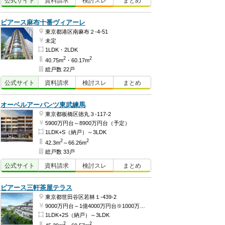
公式
サイト
資料
請求
検討
スレ
まとめ
ピアース麻布十番ヴィアーレ
東京都港区南麻布２-4-51
未定
1LDK・2LDK
2
2
40.75m
・60.17m
総戸数 22戸
公式
サイト
資料
請求
検討
スレ
まとめ
オーベルアーバンツ東武練馬
東京都板橋区徳丸３-117-2
5900万円台～8900万円台（予定）
1LDK+S（納戸）～3LDK
2
2
42.3m
～66.26m
総戸数 33戸
公式
サイト
資料
請求
検討
スレ
まとめ
ピアース三軒茶屋テラス
東京都世田谷区若林１-439-2
9000万円台～1億4000万円台※1000万円単位（予定）
1LDK+2S（納戸）～3LDK
2
2