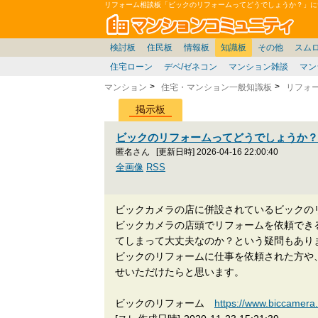
リフォーム相談板「ビックのリフォームってどうでしょうか？」に
マン
東京23区
東京
価格表
雑談
お便り返し
関東
東京都
注文住宅
神奈川
賃貸
中部
スムログ出張所
神奈川県
建売住宅
東京市部
座談会/対談
移住相談
近畿
埼玉/千葉/関東
千葉県
北海道
戸建質問
神奈川/横浜
リゾート
暮らしやすさ評価
ブロガーの本音
埼玉県
東北
札幌/東北/北陸/信越
住宅設備
広告
千葉
中国
愛知県
バトル
埼玉
九州
マンシ
見学
大
検討板
住民板
情報板
知識板
その他
スム
住宅ローン
デベ/ゼネコン
マンション雑談
マン
マンション
住宅・マンション一般知識板
リフォ
掲示板
ビックのリフォームってどうでしょうか
匿名さん
[更新日時] 2026-04-16 22:00:40
全画像
RSS
ビックカメラの店に併設されているビックの
ビックカメラの店頭でリフォームを依頼でき
てしまって大丈夫なのか？という疑問もあり
ビックのリフォームに仕事を依頼された方や
せいただけたらと思います。
ビックのリフォーム
https://www.biccamera.