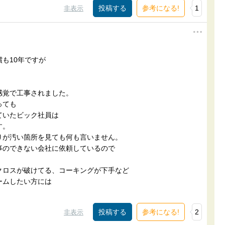
参考になる!
1
非表示
も10年ですが
感覚で工事されました。
っても
ていたビック社員は
す。
りが汚い箇所を見ても何も言いません。
事のできない会社に依頼しているので
。
クロスが破けてる、コーキングが下手など
ームしたい方には
参考になる!
2
非表示