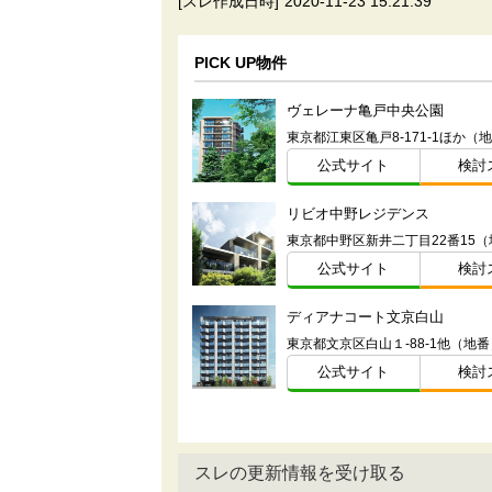
[スレ作成日時]
2020-11-23 15:21:39
PICK UP物件
ヴェレーナ亀戸中央公園
東京都江東区亀戸8-171-1ほか（
公式サイト
検討
リビオ中野レジデンス
東京都中野区新井二丁目22番15（
公式サイト
検討
ディアナコート文京白山
東京都文京区白山１-88-1他（地番
公式サイト
検討
スレの更新情報を受け取る