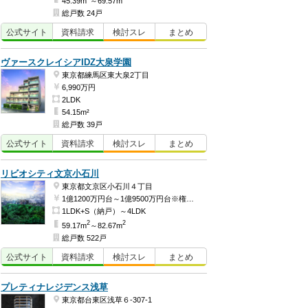
45.39m
～69.57m
総戸数 24戸
公式
サイト
資料
請求
検討
スレ
まとめ
ヴァースクレイシアIDZ大泉学園
東京都練馬区東大泉2丁目
6,990万円
2LDK
54.15m²
総戸数 39戸
公式
サイト
資料
請求
検討
スレ
まとめ
リビオシティ文京小石川
東京都文京区小石川４丁目
1億1200万円台～1億9500万円台※権利金含む（予定）
1LDK+S（納戸）～4LDK
2
2
59.17m
～82.67m
総戸数 522戸
公式
サイト
資料
請求
検討
スレ
まとめ
プレティナレジデンス浅草
東京都台東区浅草６-307-1