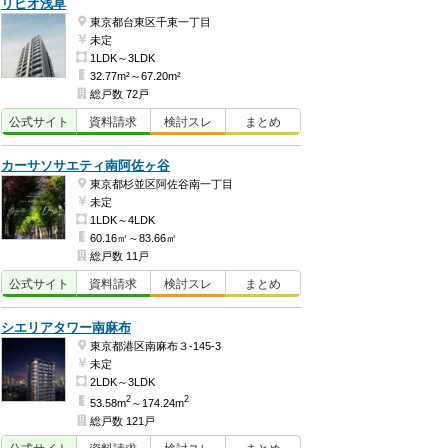
リビオ浅草
東京都台東区千束一丁目
未定
1LDK～3LDK
32.77m²～67.20m²
総戸数 72戸
公式
サイト
資料
請求
検討
スレ
まとめ
カーサソサエティ南阿佐ヶ谷
東京都杉並区阿佐谷南一丁目
未定
1LDK～4LDK
60.16㎡～83.66㎡
総戸数 11戸
公式
サイト
資料
請求
検討
スレ
まとめ
シエリアタワー南麻布
東京都港区南麻布３-145-3
未定
2LDK～3LDK
2
2
53.58m
～174.24m
総戸数 121戸