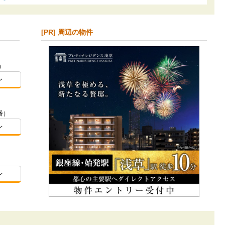
[PR] 周辺の物件
）
レ
番）
レ
レ