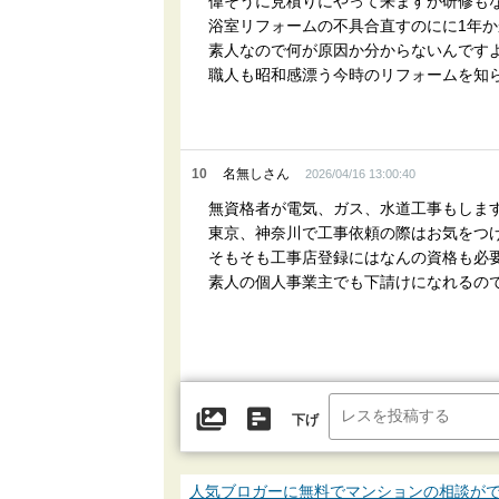
偉そうに見積りにやって来ますが研修も
浴室リフォームの不具合直すのにに1年
素人なので何が原因か分からないんです
職人も昭和感漂う今時のリフォームを知
10
名無しさん
2026/04/16 13:00:40
無資格者が電気、ガス、水道工事もしま
東京、神奈川で工事依頼の際はお気をつ
そもそも工事店登録にはなんの資格も必
素人の個人事業主でも下請けになれるの
下げ
人気ブロガーに無料でマンションの相談が