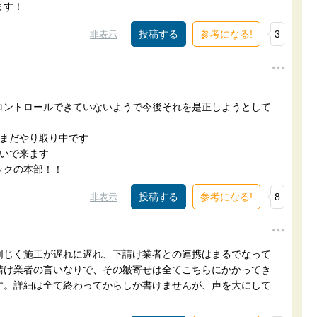
ます！
参考になる!
3
非表示
コントロールできていないようで今後それを是正しようとして
てまだやり取り中です
らいで来ます
ックの本部！！
参考になる!
8
非表示
同じく施工が遅れに遅れ、下請け業者との連携はまるでなって
請け業者の言いなりで、その皺寄せは全てこちらにかかってき
す。詳細は全て終わってからしか書けませんが、声を大にして