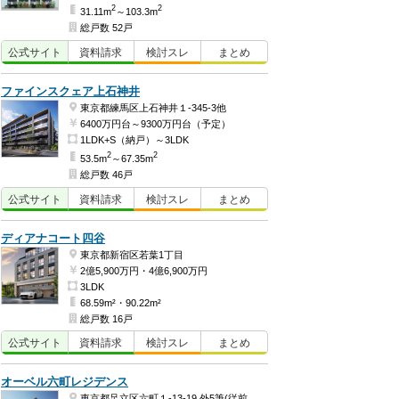
2
2
31.11m
～103.3m
総戸数 52戸
公式
サイト
資料
請求
検討
スレ
まとめ
ファインスクェア上石神井
東京都練馬区上石神井１-345-3他
6400万円台～9300万円台（予定）
1LDK+S（納戸）～3LDK
2
2
53.5m
～67.35m
総戸数 46戸
公式
サイト
資料
請求
検討
スレ
まとめ
ディアナコート四谷
東京都新宿区若葉1丁目
2億5,900万円・4億6,900万円
3LDK
68.59m²・90.22m²
総戸数 16戸
公式
サイト
資料
請求
検討
スレ
まとめ
オーベル六町レジデンス
東京都足立区六町１-13-19 外5筆(従前地番)ほか