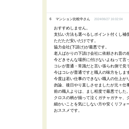
6
マンション比較中さん
2024/06/27 16:02:04
おすすめしません。
支払い方法も選べるしポイント付くし補償
ただただ安いだけです。
協力会社(下請け)が最悪です。
老人ばかりの下請け会社に依頼され昔の
今どきそんな場所に付けないよねって言
コレが普通・常識だと言い張られ側で見
今はコレが普通ですと職人の味方をしま
今度は若い仕事のできない職人の仕上が
勿論、後日やり直しさせましたが元々仕
前の職人よりは、まし程度で最悪でした
クロスの柄が揃って泣くガチャガチャ、
細かいことを気にしない方や安くリフォ
おススメです。