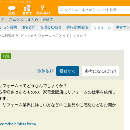
ついてご紹介しています。
ションコミュニティ
全掲示板
物件検索
サイトについて
ョン管理
記
阪府
茨城
その他
家具
名古屋/東海
兵庫県
札幌
ニュース
ノウハウ
仙台/新潟/東北
福岡県
大阪/兵庫/京都/関西
個人取引
東京都
名古屋/東海
政治
神奈川県
中国/四国/九州/沖縄
譲渡
埼玉県
大阪
ミクル
兵庫
千葉県
使い方/練習
京都/滋賀
お知らせ
奈良/和
ログ
スムラボ
まとめ
戸建て
ション質問
住宅質問
管理会社/組合
防犯/防災/防音
リフォーム
中古マン
ーム相談板
ビックのリフォームってどうでしょうか？
？
参考になる! 計24
削除依頼
リフォームってどうなんでしょうか？
る手軽さはあるものの、家電量販店にリフォームの仕事を依頼し
ます。
、リフォーム業界に詳しい方などのご意見やご感想などをお聞か
com/bc/c/bicreform/