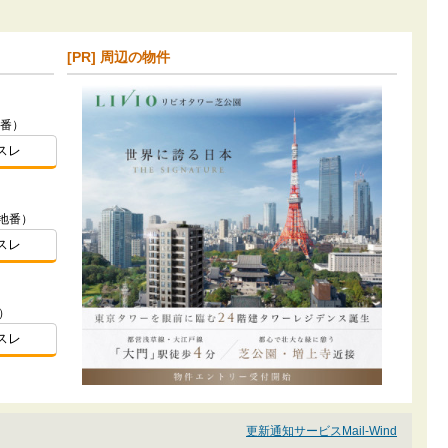
[PR] 周辺の物件
地番）
スレ
地番）
スレ
）
スレ
更新通知サービスMail-Wind