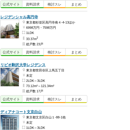
公式
サイト
資料
請求
検討
スレ
まとめ
レジデンシャル高円寺
東京都杉並区高円寺南４-4-13ほか
6998万円・7598万円
1LDK
2
33.37m
総戸数 23戸
公式
サイト
資料
請求
検討
スレ
まとめ
リビオ駒沢大学レジデンス
東京都世田谷区上馬五丁目
未定
2LDK～3LDK
73.12m²～121.34m²
総戸数 17戸
公式
サイト
資料
請求
検討
スレ
まとめ
ディアナコート文京白山
東京都文京区白山１-88-1他
未定
1LDK～3LDK