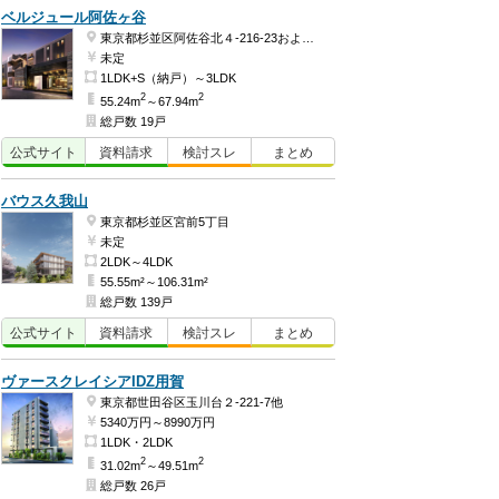
ベルジュール阿佐ヶ谷
東京都杉並区阿佐谷北４-216-23および同番2
未定
1LDK+S（納戸）～3LDK
2
2
55.24m
～67.94m
総戸数 19戸
公式
サイト
資料
請求
検討
スレ
まとめ
バウス久我山
東京都杉並区宮前5丁目
未定
2LDK～4LDK
55.55m²～106.31m²
総戸数 139戸
公式
サイト
資料
請求
検討
スレ
まとめ
ヴァースクレイシアIDZ用賀
東京都世田谷区玉川台２-221-7他
5340万円～8990万円
1LDK・2LDK
2
2
31.02m
～49.51m
総戸数 26戸