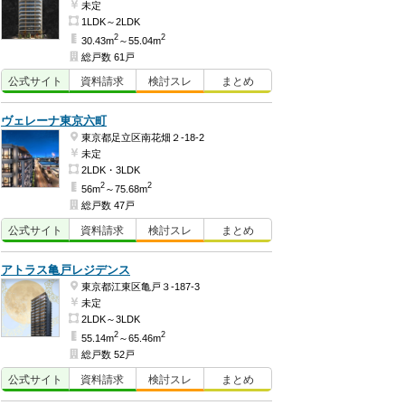
未定
1LDK～2LDK
2
2
30.43m
～55.04m
総戸数 61戸
公式
サイト
資料
請求
検討
スレ
まとめ
ヴェレーナ東京六町
東京都足立区南花畑２-18-2
未定
2LDK・3LDK
2
2
56m
～75.68m
総戸数 47戸
公式
サイト
資料
請求
検討
スレ
まとめ
アトラス亀戸レジデンス
東京都江東区亀戸３-187-3
未定
2LDK～3LDK
2
2
55.14m
～65.46m
総戸数 52戸
公式
サイト
資料
請求
検討
スレ
まとめ