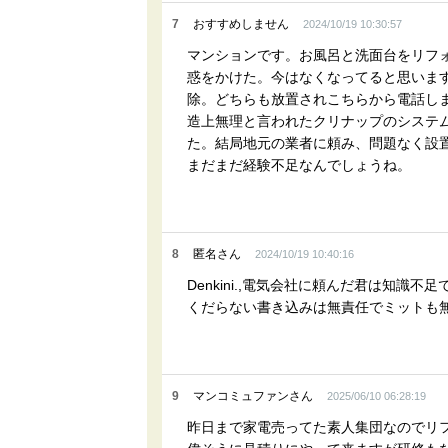
7
おすすめしません
2024/10/19 10:30:57
マンションです。お風呂と洗面台をリフ
惑をかけた。今はなくなってると思いま
除。どちらも放置されこちらから電話し
造上無理と言われたクリナップのシステ
た。結局地元の業者に頼み、問題なく設
まだまだ経験不足なんでしょうね。
8
匿名さん
2024/10/19 10:40:16
Denkini.,電気会社に頼んだ君は知識不足
くだらない書き込みは無責任でミットも
9
マンコミュファンさん
2025/06/10 06:28:19
昨日まで家電売ってた素人集団なのでリ