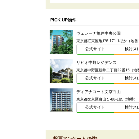
PICK UP物件
ヴェレーナ亀戸中央公園
東京都江東区亀戸8-171-1ほか（地番
公式サイト
検討ス
リビオ中野レジデンス
東京都中野区新井二丁目22番15（地
公式サイト
検討ス
ディアナコート文京白山
東京都文京区白山１-88-1他（地番）
公式サイト
検討ス
投票アンケート (0件)