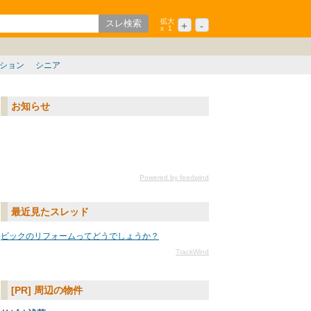
拡大
+
-
x
1
歌山
中国/四国
九州/沖縄
ション
シニア
お知らせ
Powered by feedwind
最近見たスレッド
ビックのリフォームってどうでしょうか？
TrackWind
[PR] 周辺の物件