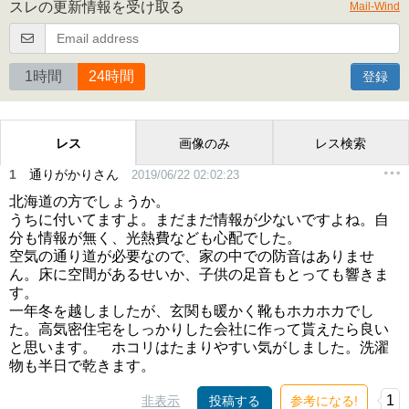
スレの更新情報を受け取る
Mail-Wind
1時間
24時間
登録
レス
画像のみ
レス検索
1
通りがかりさん
2019/06/22 02:02:23
北海道の方でしょうか。
うちに付いてますよ。まだまだ情報が少ないですよね。自
分も情報が無く、光熱費なども心配でした。
空気の通り道が必要なので、家の中での防音はありませ
ん。床に空間があるせいか、子供の足音もとっても響きま
す。
一年冬を越しましたが、玄関も暖かく靴もホカホカでし
た。高気密住宅をしっかりした会社に作って貰えたら良い
と思います。 ホコリはたまりやすい気がしました。洗濯
物も半日で乾きます。
1
非表示
投稿する
参考になる!