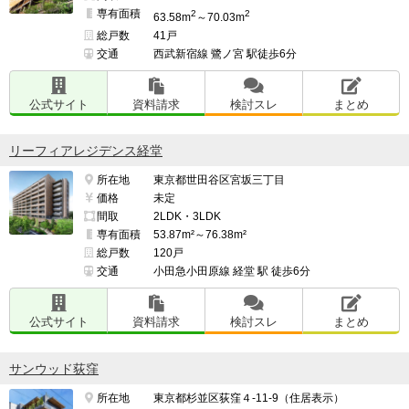
専有面積
2
2
63.58m
～70.03m
総戸数
41戸
交通
西武新宿線 鷺ノ宮 駅徒歩6分
公式サイト
資料請求
検討スレ
まとめ
リーフィアレジデンス経堂
所在地
東京都世田谷区宮坂三丁目
価格
未定
間取
2LDK・3LDK
専有面積
53.87m²～76.38m²
総戸数
120戸
交通
小田急小田原線 経堂 駅 徒歩6分
公式サイト
資料請求
検討スレ
まとめ
サンウッド荻窪
所在地
東京都杉並区荻窪４-11-9（住居表示）