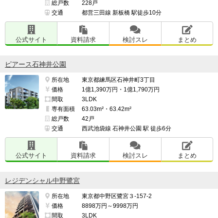
総戸数
228戸
交通
都営三田線 新板橋 駅徒歩10分
公式サイト
資料請求
検討スレ
まとめ
ピアース石神井公園
所在地
東京都練馬区石神井町3丁目
価格
1億1,390万円・1億1,790万円
間取
3LDK
専有面積
63.03m²・63.42m²
総戸数
42戸
交通
西武池袋線 石神井公園 駅 徒歩6分
公式サイト
資料請求
検討スレ
まとめ
レジデンシャル中野鷺宮
所在地
東京都中野区鷺宮３-157-2
価格
8898万円～9998万円
間取
3LDK