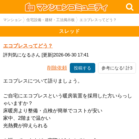
マンション
住宅設備・建材・工法掲示板
エコブレスってどう？
スレッド
エコブレスってどう？
評判気になるさん
[更新]2026-06-30 17:41
削除依頼
投稿する
参考になる! 計3
エコブレスについて語りましょう。
ご自宅にエコブレスという暖房装置を採用した方いらっし
ゃいますか？
床暖房より整備・点検が簡単でコストが安い
家中、2階まで温かい
光熱費が抑えられる