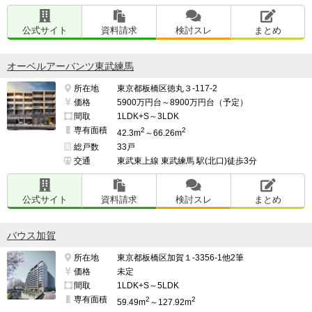
公式サイト
資料請求
検討スレ
まとめ
オーベルアーバンツ東武練馬
所在地
東京都板橋区徳丸３-117-2
価格
5900万円台～8900万円台（予定）
間取
1LDK+S～3LDK
専有面積
2
2
42.3m
～66.26m
総戸数
33戸
交通
東武東上線 東武練馬 駅(北口)徒歩3分
公式サイト
資料請求
検討スレ
まとめ
バウス加賀
所在地
東京都板橋区加賀１-3356-1他2筆
価格
未定
間取
1LDK+S～5LDK
専有面積
2
2
59.49m
～127.92m