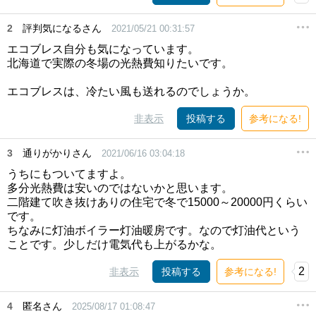
2
評判気になるさん
2021/05/21 00:31:57
エコブレス自分も気になっています。
北海道で実際の冬場の光熱費知りたいです。
エコブレスは、冷たい風も送れるのでしょうか。
非表示
投稿する
参考になる!
3
通りがかりさん
2021/06/16 03:04:18
うちにもついてますよ。
多分光熱費は安いのではないかと思います。
二階建て吹き抜けありの住宅で冬で15000～20000円くらい
です。
ちなみに灯油ボイラー灯油暖房です。なので灯油代という
ことです。少しだけ電気代も上がるかな。
2
非表示
投稿する
参考になる!
4
匿名さん
2025/08/17 01:08:47