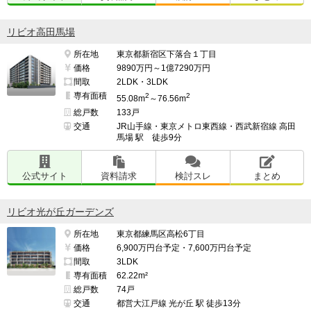
リビオ高田馬場
所在地
東京都新宿区下落合１丁目
価格
9890万円～1億7290万円
間取
2LDK・3LDK
専有面積
2
2
55.08m
～76.56m
総戸数
133戸
交通
JR山手線・東京メトロ東西線・西武新宿線 高田
馬場 駅 徒歩9分
公式サイト
資料請求
検討スレ
まとめ
リビオ光が丘ガーデンズ
所在地
東京都練馬区高松6丁目
価格
6,900万円台予定・7,600万円台予定
間取
3LDK
専有面積
62.22m²
総戸数
74戸
交通
都営大江戸線 光が丘 駅 徒歩13分