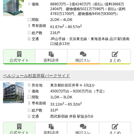
価格
8890万円～1億4240万円（前払い賃料3868万
2404円、建物価格5021万7596円～前払い賃料
4783万1700円、建物価格9456万8300円）
間取
2LDK～4LDK
専有面積
2
2
61.67m
～80.57m
総戸数
216戸
交通
JR山手線・京浜東北線・東海道本線 品川 駅(港南
口)徒歩13分
公式サイト
資料請求
検討スレ
まとめ
ベルジュール杉並井荻パークサイド
所在地
東京都杉並区井草４-10ほか
価格
4500万円台～9200万円台（予定）
間取
1LDK～3LDK
専有面積
2
2
33.12m
～65.32m
総戸数
33戸
交通
西武新宿線 井荻 駅徒歩5分
公式サイト
資料請求
検討スレ
まとめ