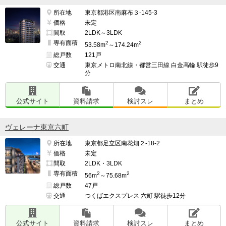
所在地
東京都港区南麻布３-145-3
価格
未定
間取
2LDK～3LDK
専有面積
2
2
53.58m
～174.24m
総戸数
121戸
交通
東京メトロ南北線・都営三田線 白金高輪 駅徒歩9
分
公式サイト
資料請求
検討スレ
まとめ
ヴェレーナ東京六町
所在地
東京都足立区南花畑２-18-2
価格
未定
間取
2LDK・3LDK
専有面積
2
2
56m
～75.68m
総戸数
47戸
交通
つくばエクスプレス 六町 駅徒歩12分
公式サイト
資料請求
検討スレ
まとめ