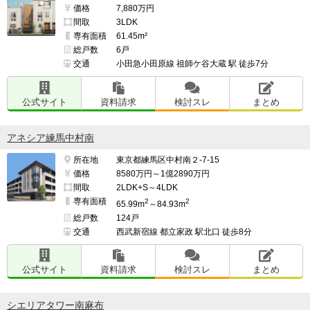
価格
7,880万円
間取
3LDK
専有面積
61.45m²
総戸数
6戸
交通
小田急小田原線 祖師ケ谷大蔵 駅 徒歩7分
公式サイト
資料請求
検討スレ
まとめ
アネシア練馬中村南
所在地
東京都練馬区中村南２-7-15
価格
8580万円～1億2890万円
間取
2LDK+S～4LDK
専有面積
2
2
65.99m
～84.93m
総戸数
124戸
交通
西武新宿線 都立家政 駅北口 徒歩8分
公式サイト
資料請求
検討スレ
まとめ
シエリアタワー南麻布