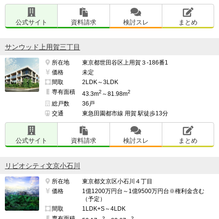
公式サイト
資料請求
検討スレ
まとめ
サンウッド上用賀三丁目
所在地
東京都世田谷区上用賀３-186番1
価格
未定
間取
2LDK～3LDK
専有面積
2
2
43.3m
～81.98m
総戸数
36戸
交通
東急田園都市線 用賀 駅徒歩13分
公式サイト
資料請求
検討スレ
まとめ
リビオシティ文京小石川
所在地
東京都文京区小石川４丁目
価格
1億1200万円台～1億9500万円台※権利金含む
（予定）
間取
1LDK+S～4LDK
専有面積
2
2