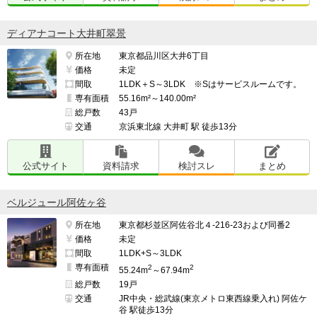
ディアナコート大井町翠景
所在地
東京都品川区大井6丁目
価格
未定
間取
1LDK＋S～3LDK ※Sはサービスルームです。
専有面積
55.16m²～140.00m²
総戸数
43戸
交通
京浜東北線 大井町 駅 徒歩13分
公式サイト
資料請求
検討スレ
まとめ
ベルジュール阿佐ヶ谷
所在地
東京都杉並区阿佐谷北４-216-23および同番2
価格
未定
間取
1LDK+S～3LDK
専有面積
2
2
55.24m
～67.94m
総戸数
19戸
交通
JR中央・総武線(東京メトロ東西線乗入れ) 阿佐ケ
谷 駅徒歩13分