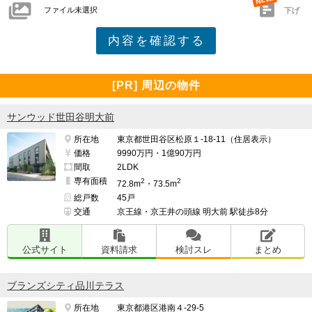
ファイル未選択
下げ
[PR] 周辺の物件
サンウッド世田谷明大前
所在地
東京都世田谷区松原１-18-11（住居表示）
価格
9990万円・1億90万円
間取
2LDK
専有面積
2
2
72.8m
・73.5m
総戸数
45戸
交通
京王線・京王井の頭線 明大前 駅徒歩8分
公式サイト
資料請求
検討スレ
まとめ
ブランズシティ品川テラス
所在地
東京都港区港南４-29-5