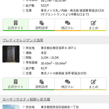
59.17m
～82.67m
総戸数
522戸
交通
東京メトロ丸ノ内線・南北線 後楽園 駅徒歩12分
(サブエントランスより/8番出口まで)
公式サイト
資料請求
検討スレ
まとめ
プレティナレジデンス浅草
所在地
東京都台東区浅草６-307-1
価格
未定
間取
1LDK～2LDK
専有面積
2
2
30.43m
～55.04m
総戸数
61戸
交通
東京メトロ銀座線 浅草 駅徒歩10分
公式サイト
資料請求
検討スレ
まとめ
カーサソサエティ祖師ヶ谷大蔵
所在地
東京都世田谷区祖師谷一丁目